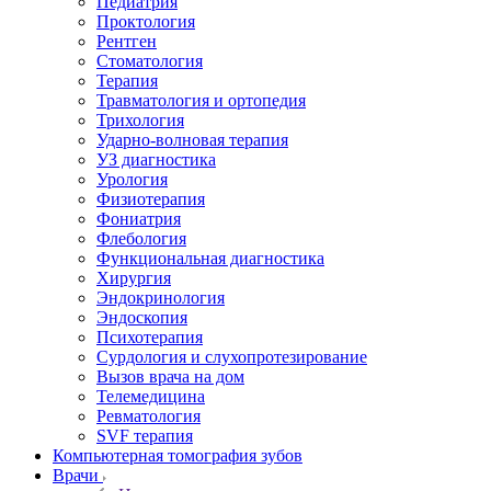
Педиатрия
Проктология
Рентген
Стоматология
Терапия
Травматология и ортопедия
Трихология
Ударно-волновая терапия
УЗ диагностика
Урология
Физиотерапия
Фониатрия
Флебология
Функциональная диагностика
Хирургия
Эндокринология
Эндоскопия
Психотерапия
Сурдология и слухопротезирование
Вызов врача на дом
Телемедицина
Ревматология
SVF терапия
Компьютерная томография зубов
Врачи