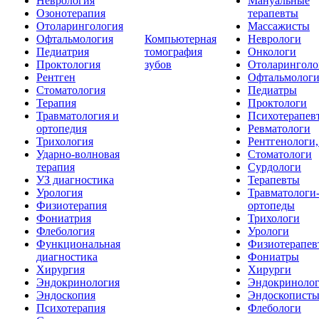
Неврология
Мануальные
Озонотерапия
терапевты
Отоларингология
Массажисты
Офтальмология
Компьютерная
Неврологи
Педиатрия
томография
Онкологи
Проктология
зубов
Отоларинголо
Рентген
Офтальмолог
Стоматология
Педиатры
Терапия
Проктологи
Травматология и
Психотерапев
ортопедия
Ревматологи
Трихология
Рентгенологи
Ударно-волновая
Стоматологи
терапия
Сурдологи
УЗ диагностика
Терапевты
Урология
Травматологи
Физиотерапия
ортопеды
Фониатрия
Трихологи
Флебология
Урологи
Функциональная
Физиотерапев
диагностика
Фониатры
Хирургия
Хирурги
Эндокринология
Эндокриноло
Эндоскопия
Эндоскопист
Психотерапия
Флебологи