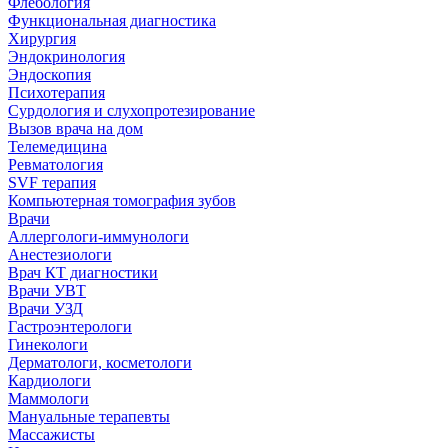
Флебология
Функциональная диагностика
Хирургия
Эндокринология
Эндоскопия
Психотерапия
Сурдология и слухопротезирование
Вызов врача на дом
Телемедицина
Ревматология
SVF терапия
Компьютерная томография зубов
Врачи
Аллергологи-иммунологи
Анестезиологи
Врач КТ диагностики
Врачи УВТ
Врачи УЗД
Гастроэнтерологи
Гинекологи
Дерматологи, косметологи
Кардиологи
Маммологи
Мануальные терапевты
Массажисты