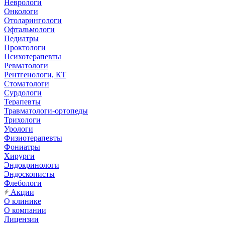
Неврологи
Онкологи
Отоларингологи
Офтальмологи
Педиатры
Проктологи
Психотерапевты
Ревматологи
Рентгенологи, КТ
Стоматологи
Сурдологи
Терапевты
Травматологи-ортопеды
Трихологи
Урологи
Физиотерапевты
Фониатры
Хирурги
Эндокринологи
Эндоскописты
Флебологи
Акции
О клинике
О компании
Лицензии