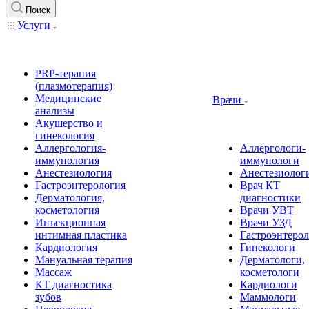
Поиск
Услуги
PRP-терапия
(плазмотерапия)
Медицинские
Врачи
анализы
Акушерство и
гинекология
Аллергология-
Аллергологи-
иммунология
иммунологи
Анестезиология
Анестезиолог
Гастроэнтерология
Врач КТ
Дерматология,
диагностики
косметология
Врачи УВТ
Инъекционная
Врачи УЗД
интимная пластика
Гастроэнтеро
Кардиология
Гинекологи
Мануальная терапия
Дерматологи,
Массаж
косметологи
КТ диагностика
Кардиологи
зубов
Маммологи