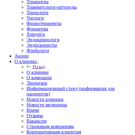
Терапевты
Травматологи-ортопеды
Трихологи
Урологи
Физиотерапевты
Фониатры
Хирурги
Эндокринологи
Эндоскописты
Флебологи
Акции
О клинике
Назад
О клинике
О компании
Лицензии
Информационный стенд (информация для
пациентов)
Новости клиники
Новости медицины
Врачи
Отзывы
Вакансии
Страховым компаниям
Корпоративным клиентам