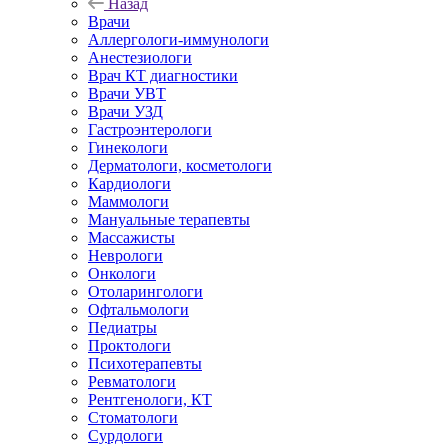
Назад
Врачи
Аллергологи-иммунологи
Анестезиологи
Врач КТ диагностики
Врачи УВТ
Врачи УЗД
Гастроэнтерологи
Гинекологи
Дерматологи, косметологи
Кардиологи
Маммологи
Мануальные терапевты
Массажисты
Неврологи
Онкологи
Отоларингологи
Офтальмологи
Педиатры
Проктологи
Психотерапевты
Ревматологи
Рентгенологи, КТ
Стоматологи
Сурдологи