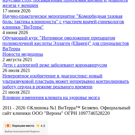
железа у женщин
17 июня 2026
Научно-практическое мероприятие "Коморбидная тазовая
боль: тактика клинициста" с участием врачей-гинекологов
клиники "ВиТерра"
4 июня 2026
Обучающий курс "Интимное омоложение препаратом
полимолочной кислоты Эллаген (Ellagen)" для специалистов
ВиТерра
Новости медицины
2 августа 2021
Дети с аллергией реже заболевают коронавирусом
26 июля 2021
Невероятное изобретение в диагностике: новый
ультразвуковой пластырь может непрерывно контролировать
работу сердца в режиме реального времени
21 июля 2021
Влияние изменения климата на здоровье мозга
2011 - 2026 ©Клиника №1 ВиТерра™ Беляево. Официальный
сайт клиники ООО "Верона" ОГРН 1097746528220