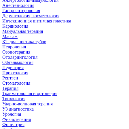
Аллергология-иммунология
Анестезиология
Гастроэнтерология
Дерматология, косметология
Инъекционная интимная пластика
Кардиология
Мануальная терапия
Массаж
КТ диагностика зубов
Неврология
Озонотерапия
Отоларингология
Офтальмология
Педиатрия
Проктология
Рентген
Стоматология
Терапия
Травматология и ортопедия
Трихология
Ударно-волновая терапия
УЗ диагностика
Урология
Физиотерапия
Фониатрия