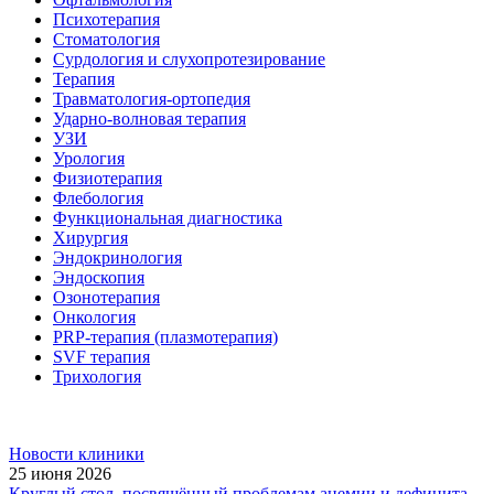
Психотерапия
Стоматология
Сурдология и слухопротезирование
Терапия
Травматология-ортопедия
Ударно-волновая терапия
УЗИ
Урология
Физиотерапия
Флебология
Функциональная диагностика
Хирургия
Эндокринология
Эндоскопия
Озонотерапия
Онкология
PRP-терапия (плазмотерапия)
SVF терапия
Трихология
Новости клиники
25 июня 2026
Круглый стол, посвящённый проблемам анемии и дефицита