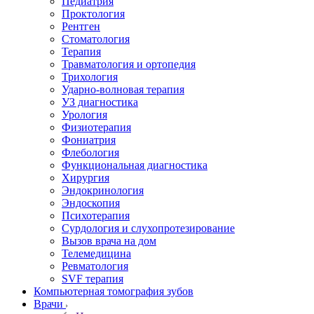
Педиатрия
Проктология
Рентген
Стоматология
Терапия
Травматология и ортопедия
Трихология
Ударно-волновая терапия
УЗ диагностика
Урология
Физиотерапия
Фониатрия
Флебология
Функциональная диагностика
Хирургия
Эндокринология
Эндоскопия
Психотерапия
Сурдология и слухопротезирование
Вызов врача на дом
Телемедицина
Ревматология
SVF терапия
Компьютерная томография зубов
Врачи