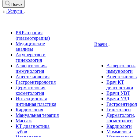
Поиск
Услуги
PRP-терапия
(плазмотерапия)
Медицинские
Врачи
анализы
Акушерство и
гинекология
Аллергология-
Аллергологи-
иммунология
иммунологи
Анестезиология
Анестезиолог
Гастроэнтерология
Врач КТ
Дерматология,
диагностики
косметология
Врачи УВТ
Инъекционная
Врачи УЗД
интимная пластика
Гастроэнтеро
Кардиология
Гинекологи
Мануальная терапия
Дерматологи,
Массаж
косметологи
КТ диагностика
Кардиологи
зубов
Маммологи