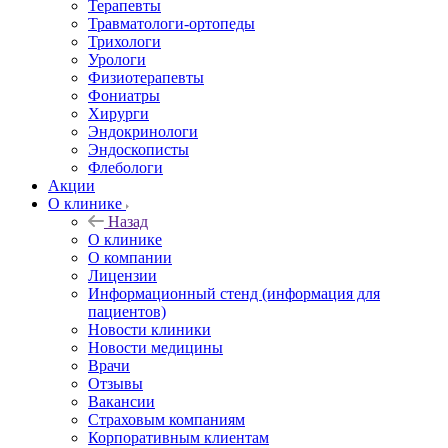
Терапевты
Травматологи-ортопеды
Трихологи
Урологи
Физиотерапевты
Фониатры
Хирурги
Эндокринологи
Эндоскописты
Флебологи
Акции
О клинике
Назад
О клинике
О компании
Лицензии
Информационный стенд (информация для
пациентов)
Новости клиники
Новости медицины
Врачи
Отзывы
Вакансии
Страховым компаниям
Корпоративным клиентам