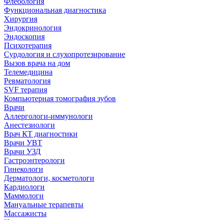
Флебология
Функциональная диагностика
Хирургия
Эндокринология
Эндоскопия
Психотерапия
Сурдология и слухопротезирование
Вызов врача на дом
Телемедицина
Ревматология
SVF терапия
Компьютерная томография зубов
Врачи
Аллергологи-иммунологи
Анестезиологи
Врач КТ диагностики
Врачи УВТ
Врачи УЗД
Гастроэнтерологи
Гинекологи
Дерматологи, косметологи
Кардиологи
Маммологи
Мануальные терапевты
Массажисты