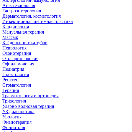
Аллергология-иммунология
Анестезиология
Гастроэнтерология
Дерматология, косметология
Инъекционная интимная пластика
Кардиология
Мануальная терапия
Массаж
КТ диагностика зубов
Неврология
Озонотерапия
Отоларингология
Офтальмология
Педиатрия
Проктология
Рентген
Стоматология
Терапия
Травматология и ортопедия
Трихология
Ударно-волновая терапия
УЗ диагностика
Урология
Физиотерапия
Фониатрия