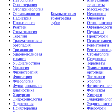
Неврология
Мануальные
Озонотерапия
терапевты
Отоларингология
Массажисты
Офтальмология
Компьютерная
Неврологи
Педиатрия
томография
Онкологи
Проктология
зубов
Отоларинголо
Рентген
Офтальмолог
Стоматология
Педиатры
Терапия
Проктологи
Травматология и
Психотерапев
ортопедия
Ревматологи
Трихология
Рентгенологи
Ударно-волновая
Стоматологи
терапия
Сурдологи
УЗ диагностика
Терапевты
Урология
Травматологи
Физиотерапия
ортопеды
Фониатрия
Трихологи
Флебология
Урологи
Функциональная
Физиотерапев
диагностика
Фониатры
Хирургия
Хирурги
Эндокринология
Эндокриноло
Эндоскопия
Эндоскопист
Психотерапия
Флебологи