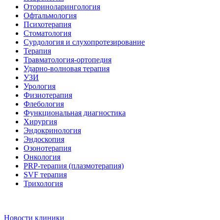
Оториноларингология
Офтальмология
Психотерапия
Стоматология
Сурдология и слухопротезирование
Терапия
Травматология-ортопедия
Ударно-волновая терапия
УЗИ
Урология
Физиотерапия
Флебология
Функциональная диагностика
Хирургия
Эндокринология
Эндоскопия
Озонотерапия
Онкология
PRP-терапия (плазмотерапия)
SVF терапия
Трихология
Новости клиники