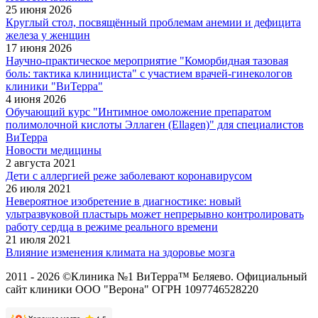
25 июня 2026
Круглый стол, посвящённый проблемам анемии и дефицита
железа у женщин
17 июня 2026
Научно-практическое мероприятие "Коморбидная тазовая
боль: тактика клинициста" с участием врачей-гинекологов
клиники "ВиТерра"
4 июня 2026
Обучающий курс "Интимное омоложение препаратом
полимолочной кислоты Эллаген (Ellagen)" для специалистов
ВиТерра
Новости медицины
2 августа 2021
Дети с аллергией реже заболевают коронавирусом
26 июля 2021
Невероятное изобретение в диагностике: новый
ультразвуковой пластырь может непрерывно контролировать
работу сердца в режиме реального времени
21 июля 2021
Влияние изменения климата на здоровье мозга
2011 - 2026 ©Клиника №1 ВиТерра™ Беляево. Официальный
сайт клиники ООО "Верона" ОГРН 1097746528220