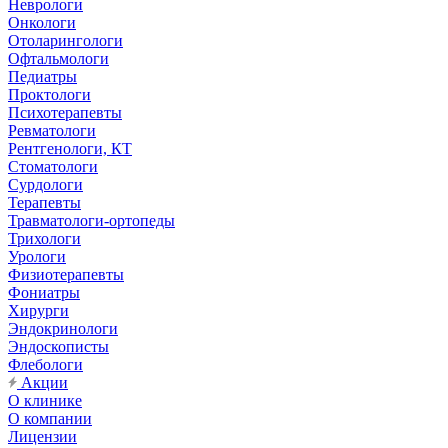
Неврологи
Онкологи
Отоларингологи
Офтальмологи
Педиатры
Проктологи
Психотерапевты
Ревматологи
Рентгенологи, КТ
Стоматологи
Сурдологи
Терапевты
Травматологи-ортопеды
Трихологи
Урологи
Физиотерапевты
Фониатры
Хирурги
Эндокринологи
Эндоскописты
Флебологи
Акции
О клинике
О компании
Лицензии