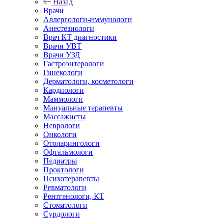
Назад
Врачи
Аллергологи-иммунологи
Анестезиологи
Врач КТ диагностики
Врачи УВТ
Врачи УЗД
Гастроэнтерологи
Гинекологи
Дерматологи, косметологи
Кардиологи
Маммологи
Мануальные терапевты
Массажисты
Неврологи
Онкологи
Отоларингологи
Офтальмологи
Педиатры
Проктологи
Психотерапевты
Ревматологи
Рентгенологи, КТ
Стоматологи
Сурдологи