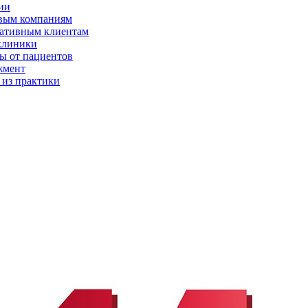
ии
вым компаниям
ативным клиентам
клиники
ы от пациентов
жмент
 из практики