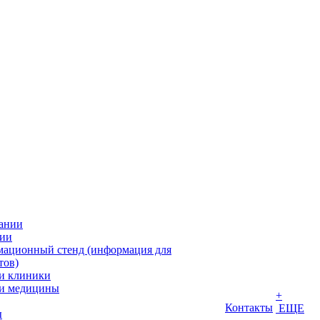
ании
ии
ационный стенд (информация для
тов)
и клиники
и медицины
+
Контакты
ЕЩЕ
ы