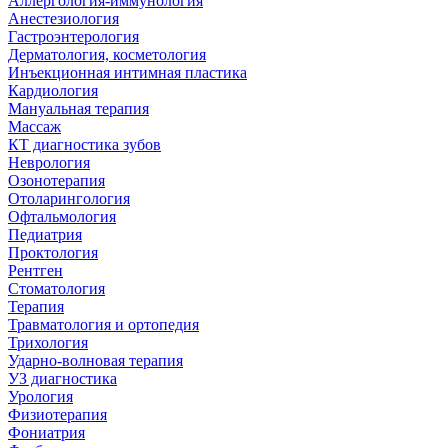
Аллергология-иммунология
Анестезиология
Гастроэнтерология
Дерматология, косметология
Инъекционная интимная пластика
Кардиология
Мануальная терапия
Массаж
КТ диагностика зубов
Неврология
Озонотерапия
Отоларингология
Офтальмология
Педиатрия
Проктология
Рентген
Стоматология
Терапия
Травматология и ортопедия
Трихология
Ударно-волновая терапия
УЗ диагностика
Урология
Физиотерапия
Фониатрия