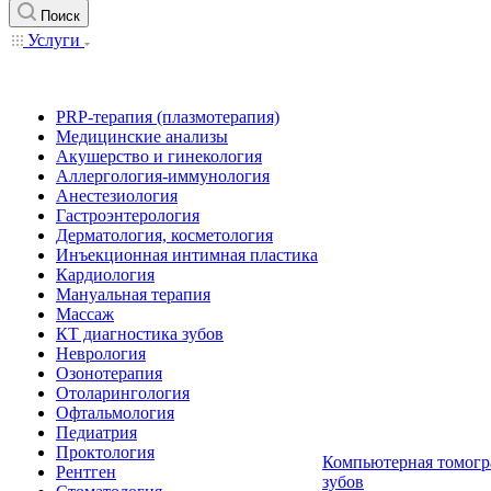
Поиск
Услуги
PRP-терапия (плазмотерапия)
Медицинские анализы
Акушерство и гинекология
Аллергология-иммунология
Анестезиология
Гастроэнтерология
Дерматология, косметология
Инъекционная интимная пластика
Кардиология
Мануальная терапия
Массаж
КТ диагностика зубов
Неврология
Озонотерапия
Отоларингология
Офтальмология
Педиатрия
Проктология
Компьютерная томогр
Рентген
зубов