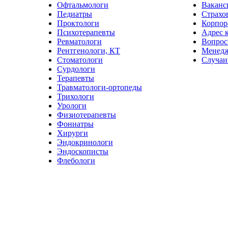
Офтальмологи
Ваканс
Педиатры
Страхо
Проктологи
Корпор
Психотерапевты
Адрес 
Ревматологи
Вопрос
Рентгенологи, КТ
Менед
Стоматологи
Случаи
Сурдологи
Терапевты
Травматологи-ортопеды
Трихологи
Урологи
Физиотерапевты
Фониатры
Хирурги
Эндокринологи
Эндоскописты
Флебологи