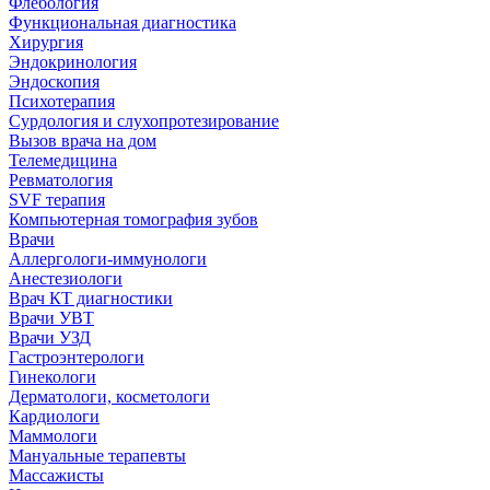
Флебология
Функциональная диагностика
Хирургия
Эндокринология
Эндоскопия
Психотерапия
Сурдология и слухопротезирование
Вызов врача на дом
Телемедицина
Ревматология
SVF терапия
Компьютерная томография зубов
Врачи
Аллергологи-иммунологи
Анестезиологи
Врач КТ диагностики
Врачи УВТ
Врачи УЗД
Гастроэнтерологи
Гинекологи
Дерматологи, косметологи
Кардиологи
Маммологи
Мануальные терапевты
Массажисты