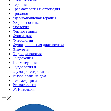
Стоматология
Терапия
Травматология и ортопедия
Трихология
Ударно-волновая терапия
УЗ диагностика
Урология
Физиотерапия
Фониатрия
Флебология
Функциональная диагностика
Хирургия
Эндокринология
Эндоскопия
Психотерапия
Сурдология и
слухопротезирование
Вызов врача на дом
Телемедицина
Ревматология
SVF терапия