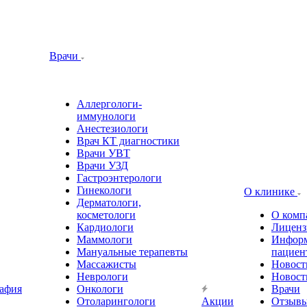
Врачи
Аллергологи-
иммунологи
Анестезиологи
Врач КТ диагностики
Врачи УВТ
Врачи УЗД
Гастроэнтерологи
Гинекологи
О клинике
Дерматологи,
косметологи
О комп
Кардиологи
Лиценз
Маммологи
Информ
Мануальные терапевты
пациен
Массажисты
Новост
Неврологи
Новост
афия
Онкологи
Врачи
Отоларингологи
Акции
Отзыв