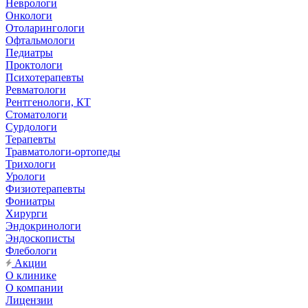
Неврологи
Онкологи
Отоларингологи
Офтальмологи
Педиатры
Проктологи
Психотерапевты
Ревматологи
Рентгенологи, КТ
Стоматологи
Сурдологи
Терапевты
Травматологи-ортопеды
Трихологи
Урологи
Физиотерапевты
Фониатры
Хирурги
Эндокринологи
Эндоскописты
Флебологи
Акции
О клинике
О компании
Лицензии