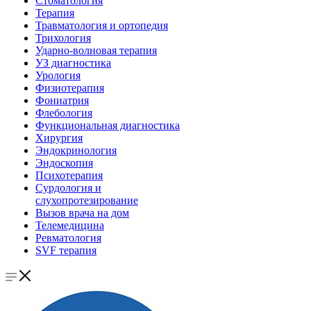
Стоматология
Терапия
Травматология и ортопедия
Трихология
Ударно-волновая терапия
УЗ диагностика
Урология
Физиотерапия
Фониатрия
Флебология
Функциональная диагностика
Хирургия
Эндокринология
Эндоскопия
Психотерапия
Сурдология и
слухопротезирование
Вызов врача на дом
Телемедицина
Ревматология
SVF терапия