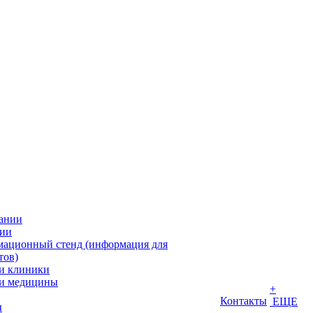
ании
ии
ационный стенд (информация для
тов)
и клиники
и медицины
+
Контакты
ЕЩЕ
ы