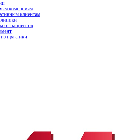
ии
вым компаниям
ативным клиентам
клиники
ы от пациентов
жмент
 из практики