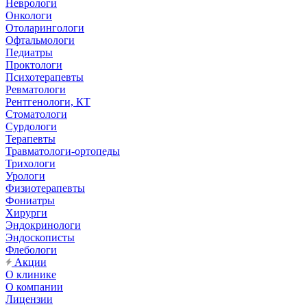
Неврологи
Онкологи
Отоларингологи
Офтальмологи
Педиатры
Проктологи
Психотерапевты
Ревматологи
Рентгенологи, КТ
Стоматологи
Сурдологи
Терапевты
Травматологи-ортопеды
Трихологи
Урологи
Физиотерапевты
Фониатры
Хирурги
Эндокринологи
Эндоскописты
Флебологи
Акции
О клинике
О компании
Лицензии