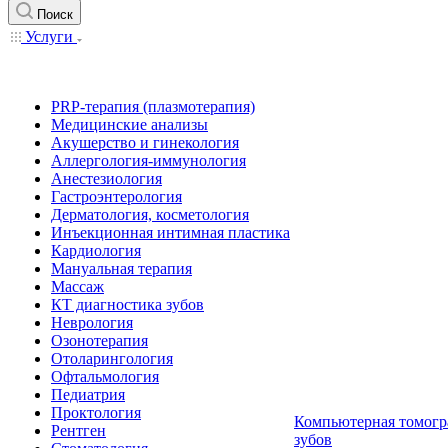
Поиск
Услуги
PRP-терапия (плазмотерапия)
Медицинские анализы
Акушерство и гинекология
Аллергология-иммунология
Анестезиология
Гастроэнтерология
Дерматология, косметология
Инъекционная интимная пластика
Кардиология
Мануальная терапия
Массаж
КТ диагностика зубов
Неврология
Озонотерапия
Отоларингология
Офтальмология
Педиатрия
Проктология
Компьютерная томогр
Рентген
зубов