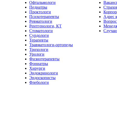
Офтальмологи
Ваканс
Педиатры
Страхо
Проктологи
Корпор
Психотерапевты
Адрес 
Ревматологи
Вопрос
Рентгенологи, КТ
Менед
Стоматологи
Случаи
Сурдологи
Терапевты
Травматологи-ортопеды
Трихологи
Урологи
Физиотерапевты
Фониатры
Хирурги
Эндокринологи
Эндоскописты
Флебологи