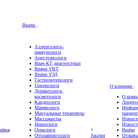
Врачи
Аллергологи-
иммунологи
Анестезиологи
Врач КТ диагностики
Врачи УВТ
Врачи УЗД
Гастроэнтерологи
Гинекологи
О клинике
Дерматологи,
косметологи
О комп
Кардиологи
Лиценз
Маммологи
Информ
Мануальные терапевты
пациен
Массажисты
Новост
Неврологи
Новост
афия
Онкологи
Врачи
Отоларингологи
Акции
Отзыв