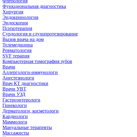
Флебология
Функциональная диагностика
Хирургия
Эндокринология
Эндоскопия
Психотерапия
Сурдология и слухопротезирование
Вызов врача на дом
Телемедицина
Ревматология
SVF терапия
Компьютерная томография зубов
Врачи
Аллергологи-иммунологи
Анестезиологи
Врач КТ диагностики
Врачи УВТ
Врачи УЗД
Гастроэнтерологи
Гинекологи
Дерматологи, косметологи
Кардиологи
Маммологи
Мануальные терапевты
Массажисты