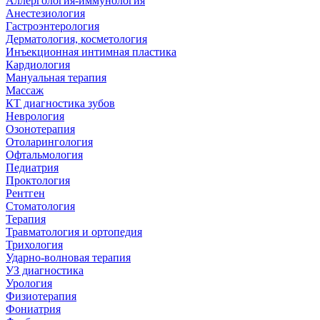
Аллергология-иммунология
Анестезиология
Гастроэнтерология
Дерматология, косметология
Инъекционная интимная пластика
Кардиология
Мануальная терапия
Массаж
КТ диагностика зубов
Неврология
Озонотерапия
Отоларингология
Офтальмология
Педиатрия
Проктология
Рентген
Стоматология
Терапия
Травматология и ортопедия
Трихология
Ударно-волновая терапия
УЗ диагностика
Урология
Физиотерапия
Фониатрия