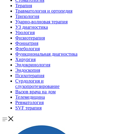
Стоматология
Терапия
Травматология и ортопедия
Трихология
Ударно-волновая терапия
УЗ диагностика
Урология
Физиотерапия
Фониатрия
Флебология
Функциональная диагностика
Хирургия
Эндокринология
Эндоскопия
Психотерапия
Сурдология и
слухопротезирование
Вызов врача на дом
Телемедицина
Ревматология
SVF терапия