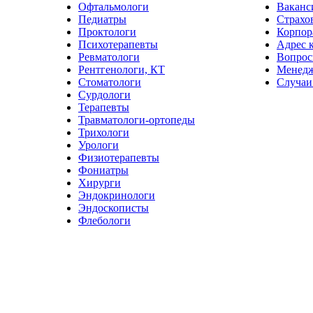
Офтальмологи
Ваканс
Педиатры
Страхо
Проктологи
Корпор
Психотерапевты
Адрес 
Ревматологи
Вопрос
Рентгенологи, КТ
Менед
Стоматологи
Случаи
Сурдологи
Терапевты
Травматологи-ортопеды
Трихологи
Урологи
Физиотерапевты
Фониатры
Хирурги
Эндокринологи
Эндоскописты
Флебологи