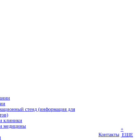
ании
ии
ационный стенд (информация для
тов)
и клиники
и медицины
+
Контакты
ЕЩЕ
ы