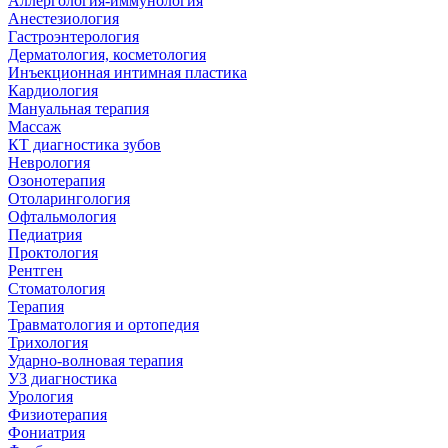
Аллергология-иммунология
Анестезиология
Гастроэнтерология
Дерматология, косметология
Инъекционная интимная пластика
Кардиология
Мануальная терапия
Массаж
КТ диагностика зубов
Неврология
Озонотерапия
Отоларингология
Офтальмология
Педиатрия
Проктология
Рентген
Стоматология
Терапия
Травматология и ортопедия
Трихология
Ударно-волновая терапия
УЗ диагностика
Урология
Физиотерапия
Фониатрия