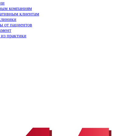
ии
вым компаниям
ативным клиентам
клиники
ы от пациентов
жмент
 из практики