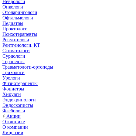
Неврологи
Онкологи
Отоларингологи
Офтальмологи
Педиатры
Проктологи
Психотерапевты
Ревматологи
Рентгенологи, КТ
Стоматологи
Сурдологи
Терапевты
Травматологи-ортопеды
Трихологи
Урологи
Физиотерапевты
Фониатры
Хирурги
Эндокринологи
Эндоскописты
Флебологи
Акции
О клинике
О компании
Лицензии