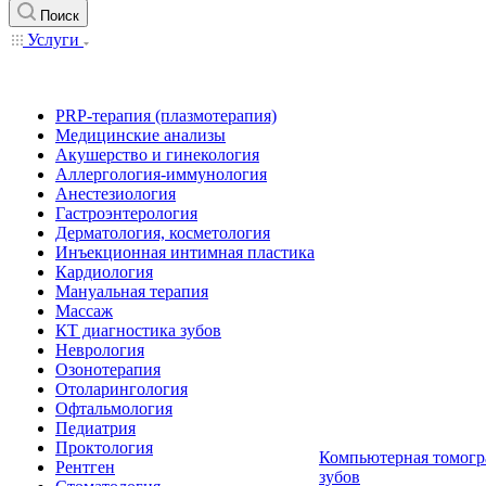
Поиск
Услуги
PRP-терапия (плазмотерапия)
Медицинские анализы
Акушерство и гинекология
Аллергология-иммунология
Анестезиология
Гастроэнтерология
Дерматология, косметология
Инъекционная интимная пластика
Кардиология
Мануальная терапия
Массаж
КТ диагностика зубов
Неврология
Озонотерапия
Отоларингология
Офтальмология
Педиатрия
Проктология
Компьютерная томогр
Рентген
зубов