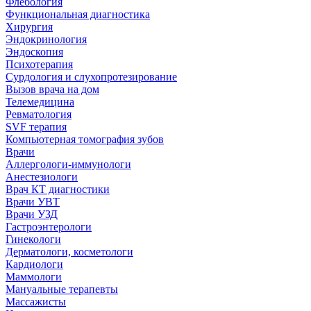
Флебология
Функциональная диагностика
Хирургия
Эндокринология
Эндоскопия
Психотерапия
Сурдология и слухопротезирование
Вызов врача на дом
Телемедицина
Ревматология
SVF терапия
Компьютерная томография зубов
Врачи
Аллергологи-иммунологи
Анестезиологи
Врач КТ диагностики
Врачи УВТ
Врачи УЗД
Гастроэнтерологи
Гинекологи
Дерматологи, косметологи
Кардиологи
Маммологи
Мануальные терапевты
Массажисты