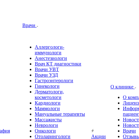
Врачи
Аллергологи-
иммунологи
Анестезиологи
Врач КТ диагностики
Врачи УВТ
Врачи УЗД
Гастроэнтерологи
Гинекологи
О клинике
Дерматологи,
косметологи
О комп
Кардиологи
Лиценз
Маммологи
Информ
Мануальные терапевты
пациен
Массажисты
Новост
Неврологи
Новост
афия
Онкологи
Врачи
Отоларингологи
Акции
Отзыв