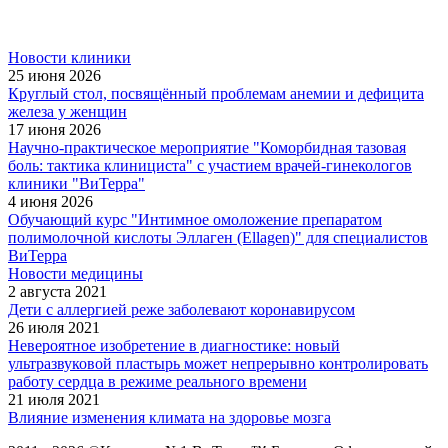
Новости клиники
25 июня 2026
Круглый стол, посвящённый проблемам анемии и дефицита
железа у женщин
17 июня 2026
Научно-практическое мероприятие "Коморбидная тазовая
боль: тактика клинициста" с участием врачей-гинекологов
клиники "ВиТерра"
4 июня 2026
Обучающий курс "Интимное омоложение препаратом
полимолочной кислоты Эллаген (Ellagen)" для специалистов
ВиТерра
Новости медицины
2 августа 2021
Дети с аллергией реже заболевают коронавирусом
26 июля 2021
Невероятное изобретение в диагностике: новый
ультразвуковой пластырь может непрерывно контролировать
работу сердца в режиме реального времени
21 июля 2021
Влияние изменения климата на здоровье мозга