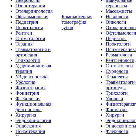
Неврология
Мануальные
Озонотерапия
терапевты
Отоларингология
Массажисты
Офтальмология
Компьютерная
Неврологи
Педиатрия
томография
Онкологи
Проктология
зубов
Отоларинголо
Рентген
Офтальмолог
Стоматология
Педиатры
Терапия
Проктологи
Травматология и
Психотерапев
ортопедия
Ревматологи
Трихология
Рентгенологи
Ударно-волновая
Стоматологи
терапия
Сурдологи
УЗ диагностика
Терапевты
Урология
Травматологи
Физиотерапия
ортопеды
Фониатрия
Трихологи
Флебология
Урологи
Функциональная
Физиотерапев
диагностика
Фониатры
Хирургия
Хирурги
Эндокринология
Эндокриноло
Эндоскопия
Эндоскопист
Психотерапия
Флебологи