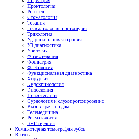
Педиатрия
Проктология
Рентген
Стоматология
Терапия
Травматология и ортопедия
Трихология
Ударно-волновая терапия
УЗ диагностика
Урология
Физиотерапия
Фониатрия
Флебология
Функциональная диагностика
Хирургия
Эндокринология
Эндоскопия
Психотерапия
Сурдология и слухопротезирование
Вызов врача на дом
Телемедицина
Ревматология
SVF терапия
Компьютерная томография зубов
Врачи