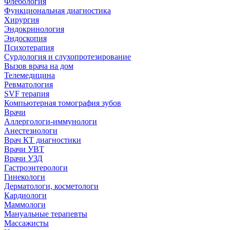
Флебология
Функциональная диагностика
Хирургия
Эндокринология
Эндоскопия
Психотерапия
Сурдология и слухопротезирование
Вызов врача на дом
Телемедицина
Ревматология
SVF терапия
Компьютерная томография зубов
Врачи
Аллергологи-иммунологи
Анестезиологи
Врач КТ диагностики
Врачи УВТ
Врачи УЗД
Гастроэнтерологи
Гинекологи
Дерматологи, косметологи
Кардиологи
Маммологи
Мануальные терапевты
Массажисты