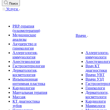
Поиск
Услуги
PRP-терапия
(плазмотерапия)
Медицинские
Врачи
анализы
Акушерство и
гинекология
Аллергология-
Аллергологи-
иммунология
иммунологи
Анестезиология
Анестезиолог
Гастроэнтерология
Врач КТ
Дерматология,
диагностики
косметология
Врачи УВТ
Инъекционная
Врачи УЗД
интимная пластика
Гастроэнтеро
Кардиология
Гинекологи
Мануальная терапия
Дерматологи,
Массаж
косметологи
КТ диагностика
Кардиологи
зубов
Маммологи