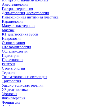
Аллергология-иммунология
Анестезиология
Гастроэнтерология
Дерматология, косметология
Инъекционная интимная пластика
Кардиология
Мануальная терапия
Массаж
КТ диагностика зубов
Неврология
Озонотерапия
Отоларингология
Офтальмология
Педиатрия
Проктология
Рентген
Стоматология
Терапия
Травматология и ортопедия
Трихология
Ударно-волновая терапия
УЗ диагностика
Урология
Физиотерапия
Фониатрия