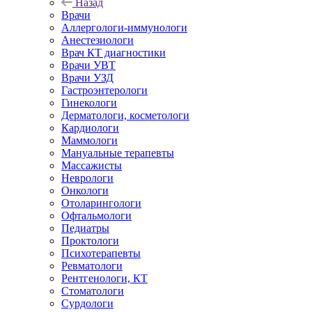
Назад
Врачи
Аллергологи-иммунологи
Анестезиологи
Врач КТ диагностики
Врачи УВТ
Врачи УЗД
Гастроэнтерологи
Гинекологи
Дерматологи, косметологи
Кардиологи
Маммологи
Мануальные терапевты
Массажисты
Неврологи
Онкологи
Отоларингологи
Офтальмологи
Педиатры
Проктологи
Психотерапевты
Ревматологи
Рентгенологи, КТ
Стоматологи
Сурдологи