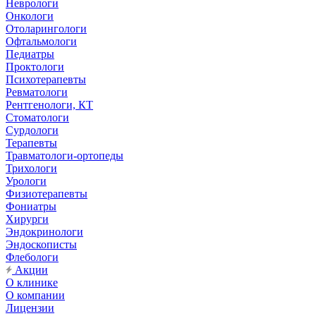
Неврологи
Онкологи
Отоларингологи
Офтальмологи
Педиатры
Проктологи
Психотерапевты
Ревматологи
Рентгенологи, КТ
Стоматологи
Сурдологи
Терапевты
Травматологи-ортопеды
Трихологи
Урологи
Физиотерапевты
Фониатры
Хирурги
Эндокринологи
Эндоскописты
Флебологи
Акции
О клинике
О компании
Лицензии