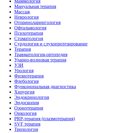
Маммология
Мануальная терапия
Массаж
Неврология
Оториноларингология
Офтальмология
Психотерапия
Стоматология
Сурдология и слухопротезирование
Терапия
Травматология-ортопедия
Ударно-волновая терапия
УЗИ
Урология
Физиотерапия
Флебология
Функциональная диагностика
Хирургия
Эндокринология
Эндоскопия
Озонотерапия
Онкология
PRP-терапия (плазмотерапия)
SVF терапия
Трихология