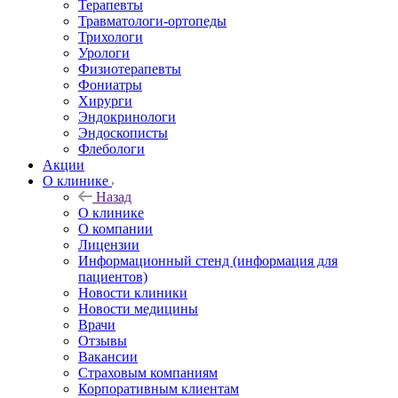
Терапевты
Травматологи-ортопеды
Трихологи
Урологи
Физиотерапевты
Фониатры
Хирурги
Эндокринологи
Эндоскописты
Флебологи
Акции
О клинике
Назад
О клинике
О компании
Лицензии
Информационный стенд (информация для
пациентов)
Новости клиники
Новости медицины
Врачи
Отзывы
Вакансии
Страховым компаниям
Корпоративным клиентам