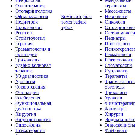
Неврология
Мануальные
Озонотерапия
терапевты
Отоларингология
Массажисты
Офтальмология
Компьютерная
Неврологи
Педиатрия
томография
Онкологи
Проктология
зубов
Отоларинголо
Рентген
Офтальмолог
Стоматология
Педиатры
Терапия
Проктологи
Травматология и
Психотерапев
ортопедия
Ревматологи
Трихология
Рентгенологи
Ударно-волновая
Стоматологи
терапия
Сурдологи
УЗ диагностика
Терапевты
Урология
Травматологи
Физиотерапия
ортопеды
Фониатрия
Трихологи
Флебология
Урологи
Функциональная
Физиотерапев
диагностика
Фониатры
Хирургия
Хирурги
Эндокринология
Эндокриноло
Эндоскопия
Эндоскопист
Психотерапия
Флебологи