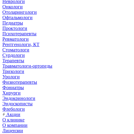
Неврологи
Онкологи
Отоларингологи
Офтальмологи
Педиатры
Проктологи
Психотерапевты
Ревматологи
Рентгенологи, КТ
Стоматологи
Сурдологи
Терапевты
Травматологи-ортопеды
Трихологи
Урологи
Физиотерапевты
Фониатры
Хирурги
Эндокринологи
Эндоскописты
Флебологи
Акции
О клинике
О компании
Лицензии