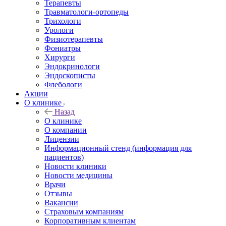
Терапевты
Травматологи-ортопеды
Трихологи
Урологи
Физиотерапевты
Фониатры
Хирурги
Эндокринологи
Эндоскописты
Флебологи
Акции
О клинике
Назад
О клинике
О компании
Лицензии
Информационный стенд (информация для
пациентов)
Новости клиники
Новости медицины
Врачи
Отзывы
Вакансии
Страховым компаниям
Корпоративным клиентам