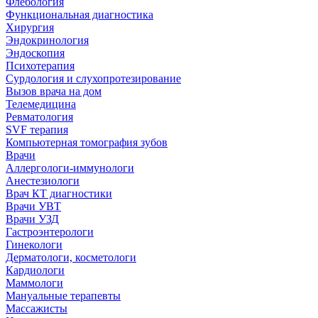
Флебология
Функциональная диагностика
Хирургия
Эндокринология
Эндоскопия
Психотерапия
Сурдология и слухопротезирование
Вызов врача на дом
Телемедицина
Ревматология
SVF терапия
Компьютерная томография зубов
Врачи
Аллергологи-иммунологи
Анестезиологи
Врач КТ диагностики
Врачи УВТ
Врачи УЗД
Гастроэнтерологи
Гинекологи
Дерматологи, косметологи
Кардиологи
Маммологи
Мануальные терапевты
Массажисты