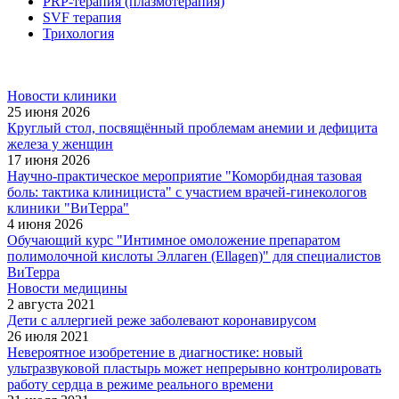
PRP-терапия (плазмотерапия)
SVF терапия
Трихология
Новости клиники
25 июня 2026
Круглый стол, посвящённый проблемам анемии и дефицита
железа у женщин
17 июня 2026
Научно-практическое мероприятие "Коморбидная тазовая
боль: тактика клинициста" с участием врачей-гинекологов
клиники "ВиТерра"
4 июня 2026
Обучающий курс "Интимное омоложение препаратом
полимолочной кислоты Эллаген (Ellagen)" для специалистов
ВиТерра
Новости медицины
2 августа 2021
Дети с аллергией реже заболевают коронавирусом
26 июля 2021
Невероятное изобретение в диагностике: новый
ультразвуковой пластырь может непрерывно контролировать
работу сердца в режиме реального времени