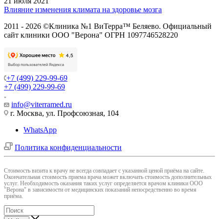
21 июля 2021
Влияние изменения климата на здоровье мозга
2011 - 2026 ©Клиника №1 ВиТерра™ Беляево. Официальный
сайт клиники ООО "Верона" ОГРН 1097746528220
+7 (499) 229-99-69
+7 (499) 229-99-69
info@viterramed.ru
г. Москва, ул. Профсоюзная, 104
WhatsApp
Политика конфиденциальности
Cтоимость визита к врачу не всегда совпадает с указанной ценой приёма на сайте.
Окончательная стоимость приема врача может включать стоимость дополнительных
услуг. Необходимость оказания таких услуг определяется врачом клиники ООО
"Верона" в зависимости от медицинских показаний непосредственно во время
приёма.