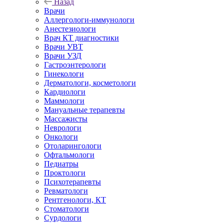
Назад
Врачи
Аллергологи-иммунологи
Анестезиологи
Врач КТ диагностики
Врачи УВТ
Врачи УЗД
Гастроэнтерологи
Гинекологи
Дерматологи, косметологи
Кардиологи
Маммологи
Мануальные терапевты
Массажисты
Неврологи
Онкологи
Отоларингологи
Офтальмологи
Педиатры
Проктологи
Психотерапевты
Ревматологи
Рентгенологи, КТ
Стоматологи
Сурдологи