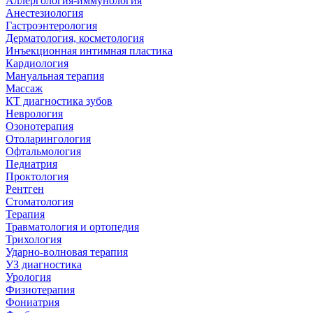
Аллергология-иммунология
Анестезиология
Гастроэнтерология
Дерматология, косметология
Инъекционная интимная пластика
Кардиология
Мануальная терапия
Массаж
КТ диагностика зубов
Неврология
Озонотерапия
Отоларингология
Офтальмология
Педиатрия
Проктология
Рентген
Стоматология
Терапия
Травматология и ортопедия
Трихология
Ударно-волновая терапия
УЗ диагностика
Урология
Физиотерапия
Фониатрия