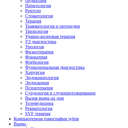
Педиатрия
Проктология
Рентген
Стоматология
Терапия
Травматология и ортопедия
Трихология
Ударно-волновая терапия
УЗ диагностика
Урология
Физиотерапия
Фониатрия
Флебология
Функциональная диагностика
Хирургия
Эндокринология
Эндоскопия
Психотерапия
Сурдология и слухопротезирование
Вызов врача на дом
Телемедицина
Ревматология
SVF терапия
Компьютерная томография зубов
Врачи