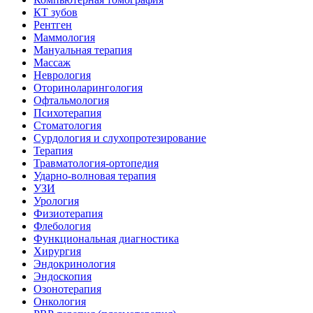
КТ зубов
Рентген
Маммология
Мануальная терапия
Массаж
Неврология
Оториноларингология
Офтальмология
Психотерапия
Стоматология
Сурдология и слухопротезирование
Терапия
Травматология-ортопедия
Ударно-волновая терапия
УЗИ
Урология
Физиотерапия
Флебология
Функциональная диагностика
Хирургия
Эндокринология
Эндоскопия
Озонотерапия
Онкология