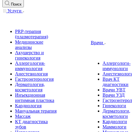
Поиск
Услуги
PRP-терапия
(плазмотерапия)
Медицинские
Врачи
анализы
Акушерство и
гинекология
Аллергология-
Аллергологи-
иммунология
иммунологи
Анестезиология
Анестезиолог
Гастроэнтерология
Врач КТ
Дерматология,
диагностики
косметология
Врачи УВТ
Инъекционная
Врачи УЗД
интимная пластика
Гастроэнтеро
Кардиология
Гинекологи
Мануальная терапия
Дерматологи,
Массаж
косметологи
КТ диагностика
Кардиологи
зубов
Маммологи