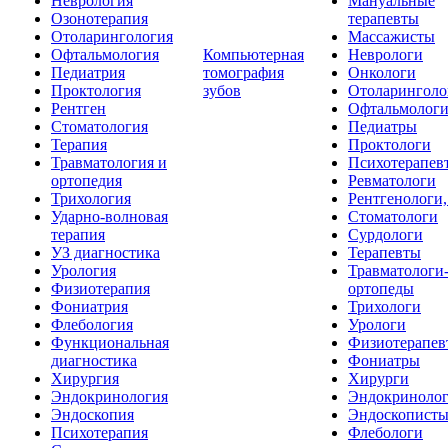
Неврология
Мануальные
Озонотерапия
терапевты
Отоларингология
Массажисты
Офтальмология
Компьютерная
Неврологи
Педиатрия
томография
Онкологи
Проктология
зубов
Отоларинголо
Рентген
Офтальмолог
Стоматология
Педиатры
Терапия
Проктологи
Травматология и
Психотерапев
ортопедия
Ревматологи
Трихология
Рентгенологи
Ударно-волновая
Стоматологи
терапия
Сурдологи
УЗ диагностика
Терапевты
Урология
Травматологи
Физиотерапия
ортопеды
Фониатрия
Трихологи
Флебология
Урологи
Функциональная
Физиотерапев
диагностика
Фониатры
Хирургия
Хирурги
Эндокринология
Эндокриноло
Эндоскопия
Эндоскопист
Психотерапия
Флебологи