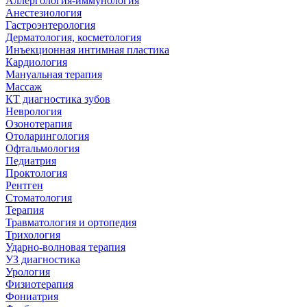
Аллергология-иммунология
Анестезиология
Гастроэнтерология
Дерматология, косметология
Инъекционная интимная пластика
Кардиология
Мануальная терапия
Массаж
КТ диагностика зубов
Неврология
Озонотерапия
Отоларингология
Офтальмология
Педиатрия
Проктология
Рентген
Стоматология
Терапия
Травматология и ортопедия
Трихология
Ударно-волновая терапия
УЗ диагностика
Урология
Физиотерапия
Фониатрия