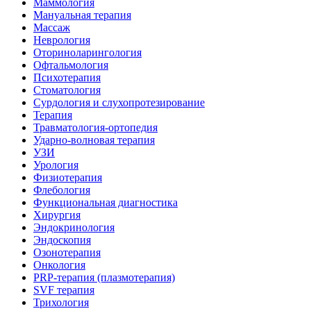
Маммология
Мануальная терапия
Массаж
Неврология
Оториноларингология
Офтальмология
Психотерапия
Стоматология
Сурдология и слухопротезирование
Терапия
Травматология-ортопедия
Ударно-волновая терапия
УЗИ
Урология
Физиотерапия
Флебология
Функциональная диагностика
Хирургия
Эндокринология
Эндоскопия
Озонотерапия
Онкология
PRP-терапия (плазмотерапия)
SVF терапия
Трихология