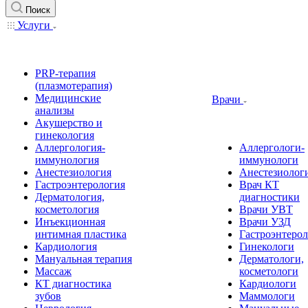
Поиск
Услуги
PRP-терапия
(плазмотерапия)
Медицинские
Врачи
анализы
Акушерство и
гинекология
Аллергология-
Аллергологи-
иммунология
иммунологи
Анестезиология
Анестезиолог
Гастроэнтерология
Врач КТ
Дерматология,
диагностики
косметология
Врачи УВТ
Инъекционная
Врачи УЗД
интимная пластика
Гастроэнтеро
Кардиология
Гинекологи
Мануальная терапия
Дерматологи,
Массаж
косметологи
КТ диагностика
Кардиологи
зубов
Маммологи