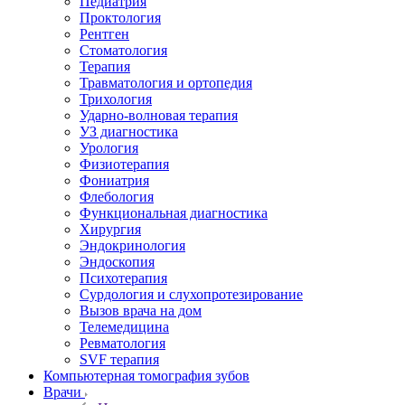
Педиатрия
Проктология
Рентген
Стоматология
Терапия
Травматология и ортопедия
Трихология
Ударно-волновая терапия
УЗ диагностика
Урология
Физиотерапия
Фониатрия
Флебология
Функциональная диагностика
Хирургия
Эндокринология
Эндоскопия
Психотерапия
Сурдология и слухопротезирование
Вызов врача на дом
Телемедицина
Ревматология
SVF терапия
Компьютерная томография зубов
Врачи