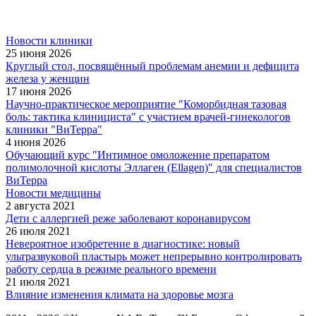
Новости клиники
25 июня 2026
Круглый стол, посвящённый проблемам анемии и дефицита
железа у женщин
17 июня 2026
Научно-практическое мероприятие "Коморбидная тазовая
боль: тактика клинициста" с участием врачей-гинекологов
клиники "ВиТерра"
4 июня 2026
Обучающий курс "Интимное омоложение препаратом
полимолочной кислоты Эллаген (Ellagen)" для специалистов
ВиТерра
Новости медицины
2 августа 2021
Дети с аллергией реже заболевают коронавирусом
26 июля 2021
Невероятное изобретение в диагностике: новый
ультразвуковой пластырь может непрерывно контролировать
работу сердца в режиме реального времени
21 июля 2021
Влияние изменения климата на здоровье мозга