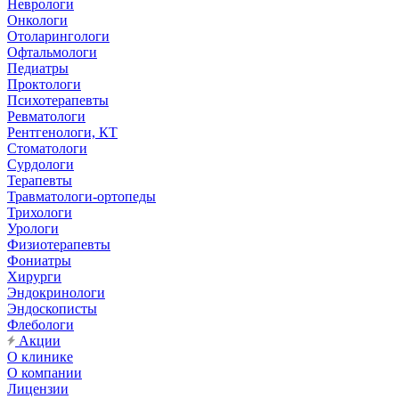
Неврологи
Онкологи
Отоларингологи
Офтальмологи
Педиатры
Проктологи
Психотерапевты
Ревматологи
Рентгенологи, КТ
Стоматологи
Сурдологи
Терапевты
Травматологи-ортопеды
Трихологи
Урологи
Физиотерапевты
Фониатры
Хирурги
Эндокринологи
Эндоскописты
Флебологи
Акции
О клинике
О компании
Лицензии