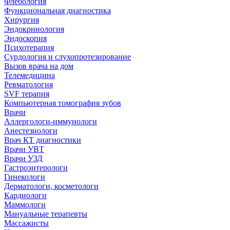
Флебология
Функциональная диагностика
Хирургия
Эндокринология
Эндоскопия
Психотерапия
Сурдология и слухопротезирование
Вызов врача на дом
Телемедицина
Ревматология
SVF терапия
Компьютерная томография зубов
Врачи
Аллергологи-иммунологи
Анестезиологи
Врач КТ диагностики
Врачи УВТ
Врачи УЗД
Гастроэнтерологи
Гинекологи
Дерматологи, косметологи
Кардиологи
Маммологи
Мануальные терапевты
Массажисты