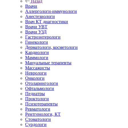
Назад
Врачи
Аллергологи-иммунологи
Анестезиологи
Врач КТ диагностики
Врачи УВТ
Врачи УЗД
Гастроэнтерологи
Гинекологи
Дерматологи, косметологи
Кардиологи
Маммологи
Мануальные терапевты
Массажисты
Неврологи
Онкологи
Отоларингологи
Офтальмологи
Педиатры
Проктологи
Психотерапевты
Ревматологи
Рентгенологи, КТ
Стоматологи
Сурдологи