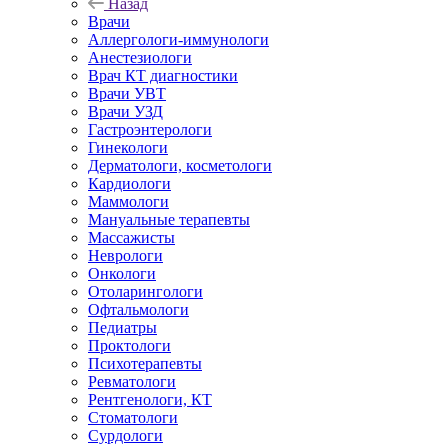
Назад
Врачи
Аллергологи-иммунологи
Анестезиологи
Врач КТ диагностики
Врачи УВТ
Врачи УЗД
Гастроэнтерологи
Гинекологи
Дерматологи, косметологи
Кардиологи
Маммологи
Мануальные терапевты
Массажисты
Неврологи
Онкологи
Отоларингологи
Офтальмологи
Педиатры
Проктологи
Психотерапевты
Ревматологи
Рентгенологи, КТ
Стоматологи
Сурдологи