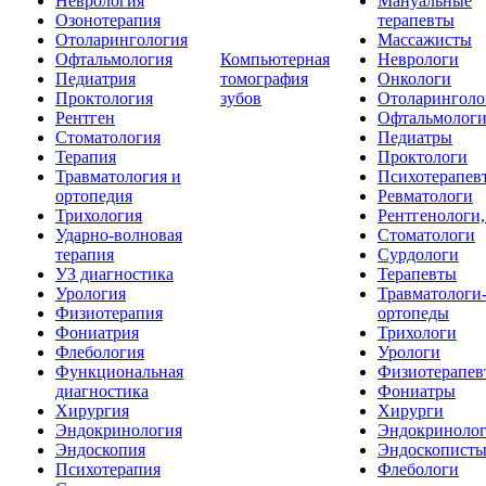
Неврология
Мануальные
Озонотерапия
терапевты
Отоларингология
Массажисты
Офтальмология
Компьютерная
Неврологи
Педиатрия
томография
Онкологи
Проктология
зубов
Отоларинголо
Рентген
Офтальмолог
Стоматология
Педиатры
Терапия
Проктологи
Травматология и
Психотерапев
ортопедия
Ревматологи
Трихология
Рентгенологи
Ударно-волновая
Стоматологи
терапия
Сурдологи
УЗ диагностика
Терапевты
Урология
Травматологи
Физиотерапия
ортопеды
Фониатрия
Трихологи
Флебология
Урологи
Функциональная
Физиотерапев
диагностика
Фониатры
Хирургия
Хирурги
Эндокринология
Эндокриноло
Эндоскопия
Эндоскопист
Психотерапия
Флебологи