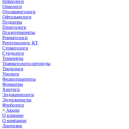
Неврологи
Онкологи
Отоларингологи
Офтальмологи
Педиатры
Проктологи
Психотерапевты
Ревматологи
Рентгенологи, КТ
Стоматологи
Сурдологи
Терапевты
Травматологи-ортопеды
Трихологи
Урологи
Физиотерапевты
Фониатры
Хирурги
Эндокринологи
Эндоскописты
Флебологи
Акции
О клинике
О компании
Лицензии