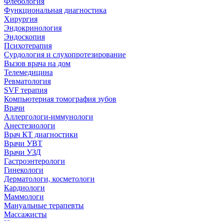
Флебология
Функциональная диагностика
Хирургия
Эндокринология
Эндоскопия
Психотерапия
Сурдология и слухопротезирование
Вызов врача на дом
Телемедицина
Ревматология
SVF терапия
Компьютерная томография зубов
Врачи
Аллергологи-иммунологи
Анестезиологи
Врач КТ диагностики
Врачи УВТ
Врачи УЗД
Гастроэнтерологи
Гинекологи
Дерматологи, косметологи
Кардиологи
Маммологи
Мануальные терапевты
Массажисты