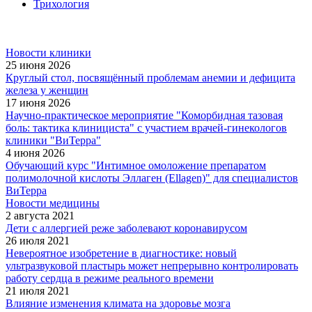
Трихология
Новости клиники
25 июня 2026
Круглый стол, посвящённый проблемам анемии и дефицита
железа у женщин
17 июня 2026
Научно-практическое мероприятие "Коморбидная тазовая
боль: тактика клинициста" с участием врачей-гинекологов
клиники "ВиТерра"
4 июня 2026
Обучающий курс "Интимное омоложение препаратом
полимолочной кислоты Эллаген (Ellagen)" для специалистов
ВиТерра
Новости медицины
2 августа 2021
Дети с аллергией реже заболевают коронавирусом
26 июля 2021
Невероятное изобретение в диагностике: новый
ультразвуковой пластырь может непрерывно контролировать
работу сердца в режиме реального времени
21 июля 2021
Влияние изменения климата на здоровье мозга