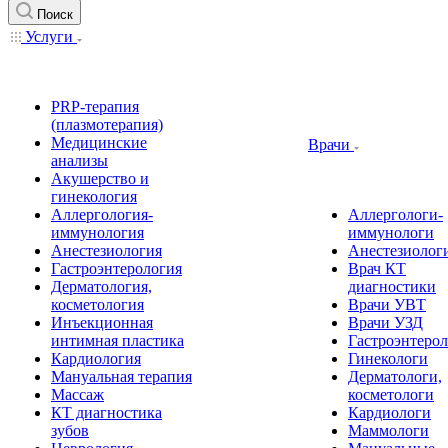
Поиск
Услуги
PRP-терапия
(плазмотерапия)
Медицинские
Врачи
анализы
Акушерство и
гинекология
Аллергология-
Аллергологи-
иммунология
иммунологи
Анестезиология
Анестезиолог
Гастроэнтерология
Врач КТ
Дерматология,
диагностики
косметология
Врачи УВТ
Инъекционная
Врачи УЗД
интимная пластика
Гастроэнтеро
Кардиология
Гинекологи
Мануальная терапия
Дерматологи,
Массаж
косметологи
КТ диагностика
Кардиологи
зубов
Маммологи