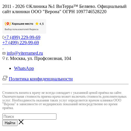
2011 - 2026 ©Клиника №1 ВиТерра™ Беляево. Официальный
сайт клиники ООО "Верона" ОГРН 1097746528220
+7 (499) 229-99-69
+7 (499) 229-99-69
info@viterramed.ru
г. Москва, ул. Профсоюзная, 104
WhatsApp
Политика конфиденциальности
Cтоимость визита к врачу не всегда совпадает с указанной ценой приёма на сайте.
Окончательная стоимость приема врача может включать стоимость дополнительных
услуг. Необходимость оказания таких услуг определяется врачом клиники ООО
"Верона" в зависимости от медицинских показаний непосредственно во время
приёма.
Найти