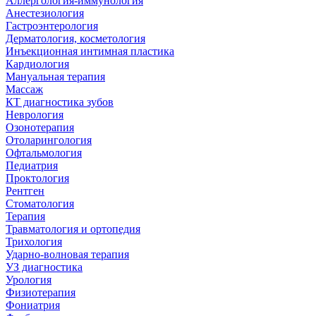
Аллергология-иммунология
Анестезиология
Гастроэнтерология
Дерматология, косметология
Инъекционная интимная пластика
Кардиология
Мануальная терапия
Массаж
КТ диагностика зубов
Неврология
Озонотерапия
Отоларингология
Офтальмология
Педиатрия
Проктология
Рентген
Стоматология
Терапия
Травматология и ортопедия
Трихология
Ударно-волновая терапия
УЗ диагностика
Урология
Физиотерапия
Фониатрия