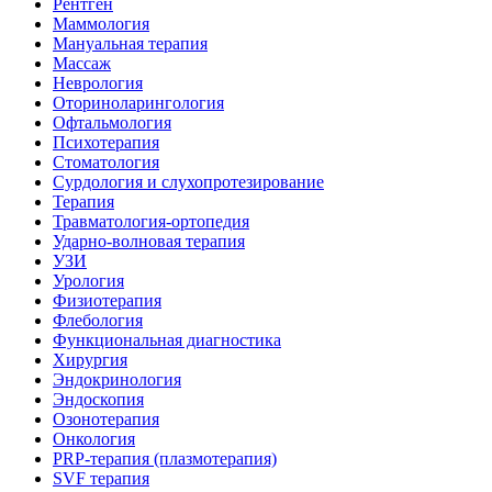
Рентген
Маммология
Мануальная терапия
Массаж
Неврология
Оториноларингология
Офтальмология
Психотерапия
Стоматология
Сурдология и слухопротезирование
Терапия
Травматология-ортопедия
Ударно-волновая терапия
УЗИ
Урология
Физиотерапия
Флебология
Функциональная диагностика
Хирургия
Эндокринология
Эндоскопия
Озонотерапия
Онкология
PRP-терапия (плазмотерапия)
SVF терапия