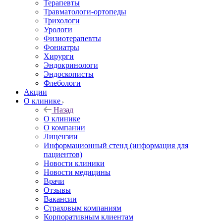
Терапевты
Травматологи-ортопеды
Трихологи
Урологи
Физиотерапевты
Фониатры
Хирурги
Эндокринологи
Эндоскописты
Флебологи
Акции
О клинике
Назад
О клинике
О компании
Лицензии
Информационный стенд (информация для
пациентов)
Новости клиники
Новости медицины
Врачи
Отзывы
Вакансии
Страховым компаниям
Корпоративным клиентам