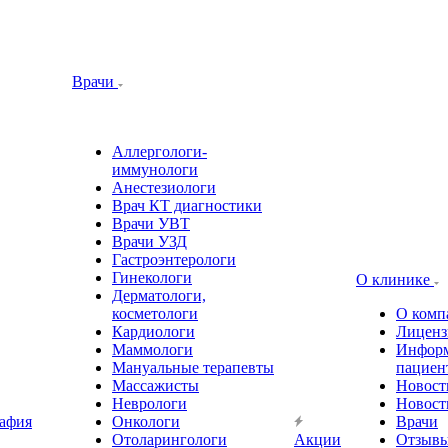
Врачи
Аллергологи-
иммунологи
Анестезиологи
Врач КТ диагностики
Врачи УВТ
Врачи УЗД
Гастроэнтерологи
Гинекологи
О клинике
Дерматологи,
косметологи
О комп
Кардиологи
Лиценз
Маммологи
Информ
Мануальные терапевты
пациен
Массажисты
Новост
Неврологи
Новост
афия
Онкологи
Врачи
Отоларингологи
Акции
Отзыв