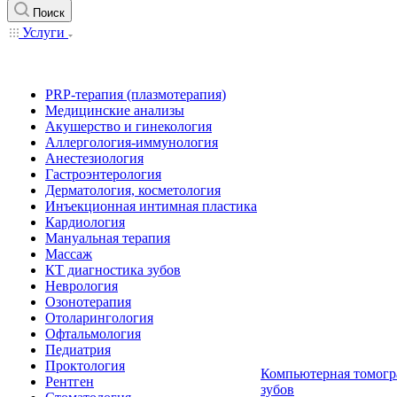
Поиск
Услуги
PRP-терапия (плазмотерапия)
Медицинские анализы
Акушерство и гинекология
Аллергология-иммунология
Анестезиология
Гастроэнтерология
Дерматология, косметология
Инъекционная интимная пластика
Кардиология
Мануальная терапия
Массаж
КТ диагностика зубов
Неврология
Озонотерапия
Отоларингология
Офтальмология
Педиатрия
Проктология
Компьютерная томогр
Рентген
зубов