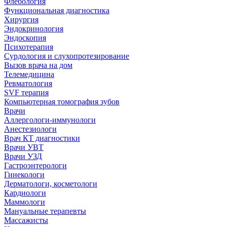
Флебология
Функциональная диагностика
Хирургия
Эндокринология
Эндоскопия
Психотерапия
Сурдология и слухопротезирование
Вызов врача на дом
Телемедицина
Ревматология
SVF терапия
Компьютерная томография зубов
Врачи
Аллергологи-иммунологи
Анестезиологи
Врач КТ диагностики
Врачи УВТ
Врачи УЗД
Гастроэнтерологи
Гинекологи
Дерматологи, косметологи
Кардиологи
Маммологи
Мануальные терапевты
Массажисты