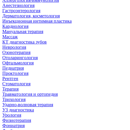
Аллергология-иммунология
Анестезиология
Гастроэнтерология
Дерматология, косметология
Инъекционная интимная пластика
Кардиология
Мануальная терапия
Массаж
КТ диагностика зубов
Неврология
Озонотерапия
Отоларингология
Офтальмология
Педиатрия
Проктология
Рентген
Стоматология
Терапия
Травматология и ортопедия
Трихология
Ударно-волновая терапия
УЗ диагностика
Урология
Физиотерапия
Фониатрия