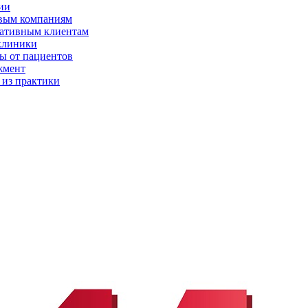
ии
вым компаниям
ативным клиентам
клиники
ы от пациентов
жмент
 из практики