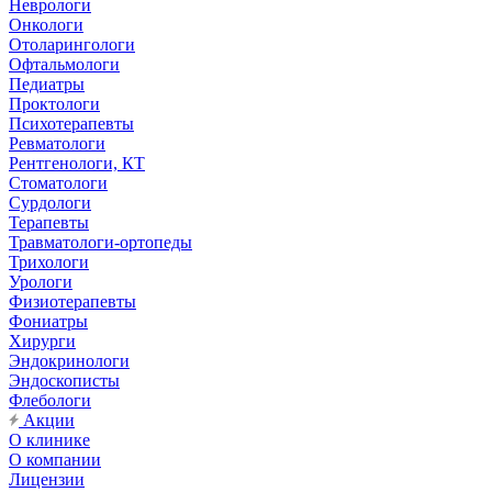
Неврологи
Онкологи
Отоларингологи
Офтальмологи
Педиатры
Проктологи
Психотерапевты
Ревматологи
Рентгенологи, КТ
Стоматологи
Сурдологи
Терапевты
Травматологи-ортопеды
Трихологи
Урологи
Физиотерапевты
Фониатры
Хирурги
Эндокринологи
Эндоскописты
Флебологи
Акции
О клинике
О компании
Лицензии