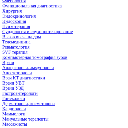
Флебология
Функциональная диагностика
Хирургия
Эндокринология
Эндоскопия
Психотерапия
Сурдология и слухопротезирование
Вызов врача на дом
Телемедицина
Ревматология
SVF терапия
Компьютерная томография зубов
Врачи
Аллергологи-иммунологи
Анестезиологи
Врач КТ диагностики
Врачи УВТ
Врачи УЗД
Гастроэнтерологи
Гинекологи
Дерматологи, косметологи
Кардиологи
Маммологи
Мануальные терапевты
Массажисты