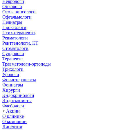
Неврологи
Онкологи
Отоларингологи
Офтальмологи
Педиатры
Проктологи
Психотерапевты
Ревматологи
Рентгенологи, КТ
Стоматологи
Сурдологи
Терапевты
Травматологи-ортопеды
Трихологи
Урологи
Физиотерапевты
Фониатры
Хирурги
Эндокринологи
Эндоскописты
Флебологи
Акции
О клинике
О компании
Лицензии