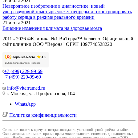
26 июля 2021
Невероятное изобретение в диагностике: новый
ультразвуковой пластырь может непрерывно контролировать
работу сердца в режиме реального времени
21 июля 2021
Влияние изменения климата на здоровье мозга
2011 - 2026 ©Клиника №1 ВиТерра™ Беляево. Официальный
сайт клиники ООО "Верона" ОГРН 1097746528220
+7 (499) 229-99-69
+7 (499) 229-99-69
info@viterramed.ru
г. Москва, ул. Профсоюзная, 104
WhatsApp
Политика конфиденциальности
Cтоимость визита к врачу не всегда совпадает с указанной ценой приёма на сайте.
Окончательная стоимость приема врача может включать стоимость дополнительных
услуг. Необходимость оказания таких услуг определяется врачом клиники ООО