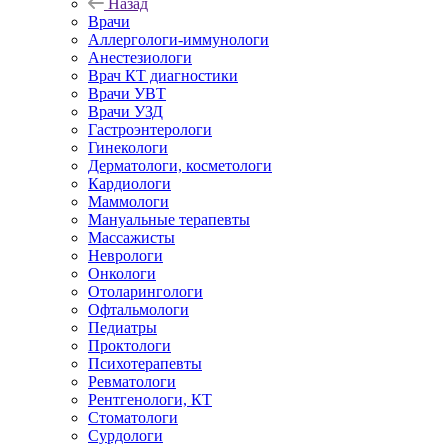
Назад
Врачи
Аллергологи-иммунологи
Анестезиологи
Врач КТ диагностики
Врачи УВТ
Врачи УЗД
Гастроэнтерологи
Гинекологи
Дерматологи, косметологи
Кардиологи
Маммологи
Мануальные терапевты
Массажисты
Неврологи
Онкологи
Отоларингологи
Офтальмологи
Педиатры
Проктологи
Психотерапевты
Ревматологи
Рентгенологи, КТ
Стоматологи
Сурдологи