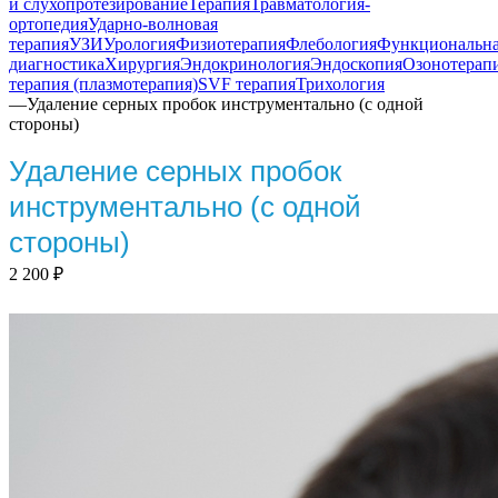
и слухопротезирование
Терапия
Травматология-
ортопедия
Ударно-волновая
терапия
УЗИ
Урология
Физиотерапия
Флебология
Функциональн
диагностика
Хирургия
Эндокринология
Эндоскопия
Озонотерап
терапия (плазмотерапия)
SVF терапия
Трихология
—
Удаление серных пробок инструментально (с одной
стороны)
Удаление серных пробок
инструментально (с одной
стороны)
2 200
₽