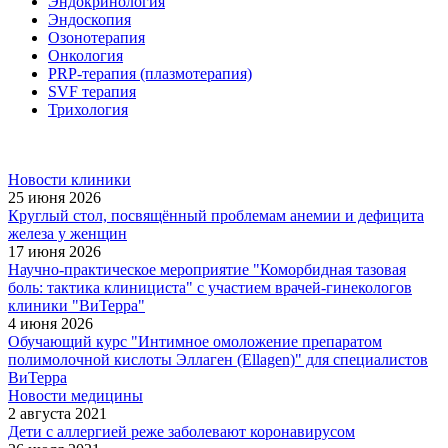
Эндокринология
Эндоскопия
Озонотерапия
Онкология
PRP-терапия (плазмотерапия)
SVF терапия
Трихология
Новости клиники
25 июня 2026
Круглый стол, посвящённый проблемам анемии и дефицита
железа у женщин
17 июня 2026
Научно-практическое мероприятие "Коморбидная тазовая
боль: тактика клинициста" с участием врачей-гинекологов
клиники "ВиТерра"
4 июня 2026
Обучающий курс "Интимное омоложение препаратом
полимолочной кислоты Эллаген (Ellagen)" для специалистов
ВиТерра
Новости медицины
2 августа 2021
Дети с аллергией реже заболевают коронавирусом