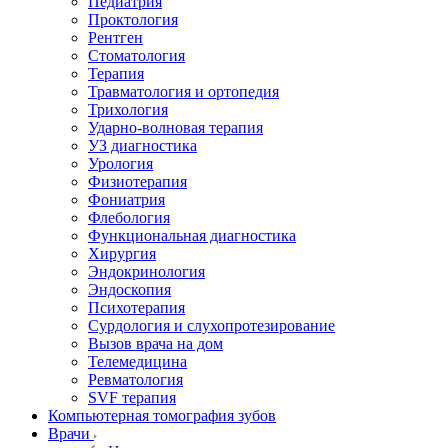
Педиатрия
Проктология
Рентген
Стоматология
Терапия
Травматология и ортопедия
Трихология
Ударно-волновая терапия
УЗ диагностика
Урология
Физиотерапия
Фониатрия
Флебология
Функциональная диагностика
Хирургия
Эндокринология
Эндоскопия
Психотерапия
Сурдология и слухопротезирование
Вызов врача на дом
Телемедицина
Ревматология
SVF терапия
Компьютерная томография зубов
Врачи