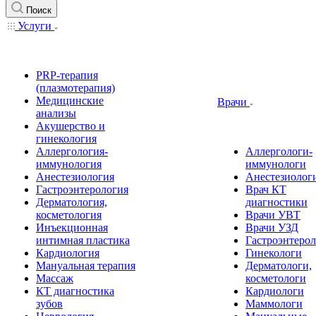
Поиск
Услуги
PRP-терапия
(плазмотерапия)
Медицинские
Врачи
анализы
Акушерство и
гинекология
Аллергология-
Аллергологи-
иммунология
иммунологи
Анестезиология
Анестезиолог
Гастроэнтерология
Врач КТ
Дерматология,
диагностики
косметология
Врачи УВТ
Инъекционная
Врачи УЗД
интимная пластика
Гастроэнтеро
Кардиология
Гинекологи
Мануальная терапия
Дерматологи,
Массаж
косметологи
КТ диагностика
Кардиологи
зубов
Маммологи