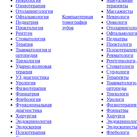
Неврология
Мануальные
Озонотерапия
терапевты
Отоларингология
Массажисты
Офтальмология
Компьютерная
Неврологи
Педиатрия
томография
Онкологи
Проктология
зубов
Отоларинголо
Рентген
Офтальмолог
Стоматология
Педиатры
Терапия
Проктологи
Травматология и
Психотерапев
ортопедия
Ревматологи
Трихология
Рентгенологи
Ударно-волновая
Стоматологи
терапия
Сурдологи
УЗ диагностика
Терапевты
Урология
Травматологи
Физиотерапия
ортопеды
Фониатрия
Трихологи
Флебология
Урологи
Функциональная
Физиотерапев
диагностика
Фониатры
Хирургия
Хирурги
Эндокринология
Эндокриноло
Эндоскопия
Эндоскопист
Психотерапия
Флебологи