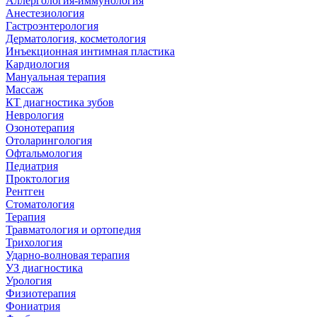
Аллергология-иммунология
Анестезиология
Гастроэнтерология
Дерматология, косметология
Инъекционная интимная пластика
Кардиология
Мануальная терапия
Массаж
КТ диагностика зубов
Неврология
Озонотерапия
Отоларингология
Офтальмология
Педиатрия
Проктология
Рентген
Стоматология
Терапия
Травматология и ортопедия
Трихология
Ударно-волновая терапия
УЗ диагностика
Урология
Физиотерапия
Фониатрия