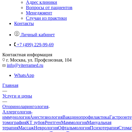
Адрес клиники
Вопросы от пациентов
Менеджмент
Случаи из практики
Контакты
Личный кабинет
+7 (499) 229-99-69
Контактная информация
г. Москва, ул. Профсоюзная, 104
info@viterramed.ru
WhatsApp
Главная
—
Услуги и цены
—
Оториноларингология
Аллергология-
иммунология
Анестезиология
Вакцинопрофилактика
Гастроэнт
томография
КТ зубов
Рентген
Маммология
Мануальная
терапия
Массаж
Неврология
Офтальмология
Психотерапия
Стома