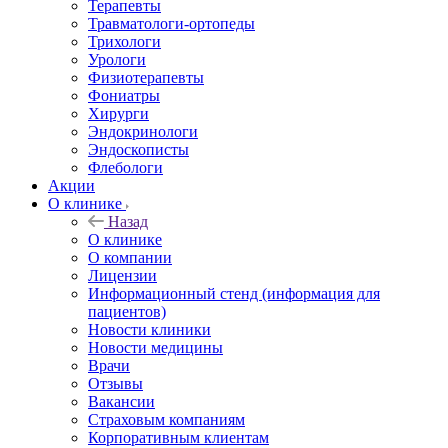
Терапевты
Травматологи-ортопеды
Трихологи
Урологи
Физиотерапевты
Фониатры
Хирурги
Эндокринологи
Эндоскописты
Флебологи
Акции
О клинике
Назад
О клинике
О компании
Лицензии
Информационный стенд (информация для
пациентов)
Новости клиники
Новости медицины
Врачи
Отзывы
Вакансии
Страховым компаниям
Корпоративным клиентам