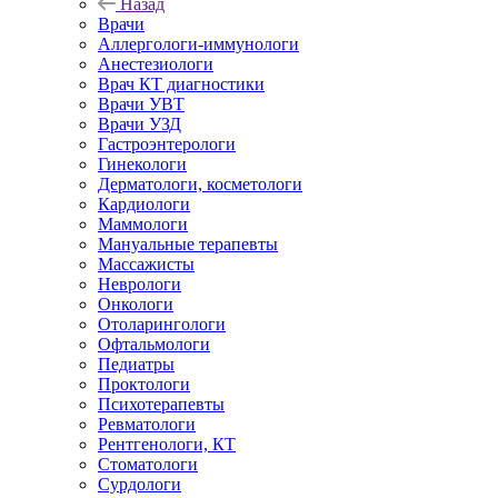
Назад
Врачи
Аллергологи-иммунологи
Анестезиологи
Врач КТ диагностики
Врачи УВТ
Врачи УЗД
Гастроэнтерологи
Гинекологи
Дерматологи, косметологи
Кардиологи
Маммологи
Мануальные терапевты
Массажисты
Неврологи
Онкологи
Отоларингологи
Офтальмологи
Педиатры
Проктологи
Психотерапевты
Ревматологи
Рентгенологи, КТ
Стоматологи
Сурдологи