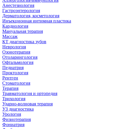
Аллергология-иммунология
Анестезиология
Гастроэнтерология
Дерматология, косметология
Инъекционная интимная пластика
Кардиология
Мануальная терапия
Массаж
КТ диагностика зубов
Неврология
Озонотерапия
Отоларингология
Офтальмология
Педиатрия
Проктология
Рентген
Стоматология
Терапия
Травматология и ортопедия
Трихология
Ударно-волновая терапия
УЗ диагностика
Урология
Физиотерапия
Фониатрия