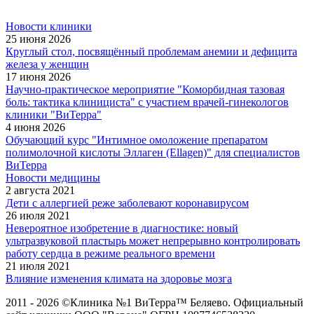
Новости клиники
25 июня 2026
Круглый стол, посвящённый проблемам анемии и дефицита
железа у женщин
17 июня 2026
Научно-практическое мероприятие "Коморбидная тазовая
боль: тактика клинициста" с участием врачей-гинекологов
клиники "ВиТерра"
4 июня 2026
Обучающий курс "Интимное омоложение препаратом
полимолочной кислоты Эллаген (Ellagen)" для специалистов
ВиТерра
Новости медицины
2 августа 2021
Дети с аллергией реже заболевают коронавирусом
26 июля 2021
Невероятное изобретение в диагностике: новый
ультразвуковой пластырь может непрерывно контролировать
работу сердца в режиме реального времени
21 июля 2021
Влияние изменения климата на здоровье мозга
2011 - 2026 ©Клиника №1 ВиТерра™ Беляево. Официальный