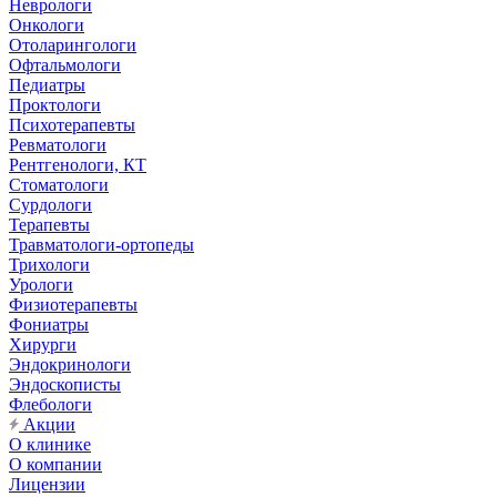
Неврологи
Онкологи
Отоларингологи
Офтальмологи
Педиатры
Проктологи
Психотерапевты
Ревматологи
Рентгенологи, КТ
Стоматологи
Сурдологи
Терапевты
Травматологи-ортопеды
Трихологи
Урологи
Физиотерапевты
Фониатры
Хирурги
Эндокринологи
Эндоскописты
Флебологи
Акции
О клинике
О компании
Лицензии