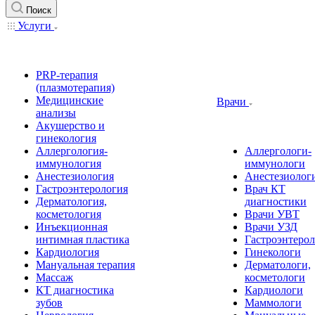
Поиск
Услуги
PRP-терапия
(плазмотерапия)
Медицинские
Врачи
анализы
Акушерство и
гинекология
Аллергология-
Аллергологи-
иммунология
иммунологи
Анестезиология
Анестезиолог
Гастроэнтерология
Врач КТ
Дерматология,
диагностики
косметология
Врачи УВТ
Инъекционная
Врачи УЗД
интимная пластика
Гастроэнтеро
Кардиология
Гинекологи
Мануальная терапия
Дерматологи,
Массаж
косметологи
КТ диагностика
Кардиологи
зубов
Маммологи