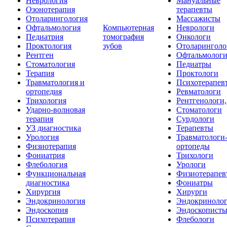
Неврология
Мануальные
Озонотерапия
терапевты
Отоларингология
Массажисты
Офтальмология
Компьютерная
Неврологи
Педиатрия
томография
Онкологи
Проктология
зубов
Отоларинголо
Рентген
Офтальмолог
Стоматология
Педиатры
Терапия
Проктологи
Травматология и
Психотерапев
ортопедия
Ревматологи
Трихология
Рентгенологи
Ударно-волновая
Стоматологи
терапия
Сурдологи
УЗ диагностика
Терапевты
Урология
Травматологи
Физиотерапия
ортопеды
Фониатрия
Трихологи
Флебология
Урологи
Функциональная
Физиотерапев
диагностика
Фониатры
Хирургия
Хирурги
Эндокринология
Эндокриноло
Эндоскопия
Эндоскопист
Психотерапия
Флебологи