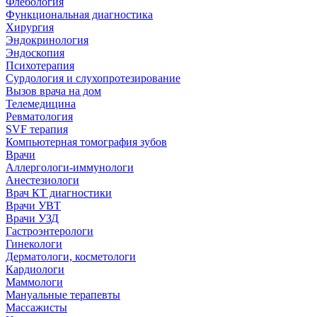
Флебология
Функциональная диагностика
Хирургия
Эндокринология
Эндоскопия
Психотерапия
Сурдология и слухопротезирование
Вызов врача на дом
Телемедицина
Ревматология
SVF терапия
Компьютерная томография зубов
Врачи
Аллергологи-иммунологи
Анестезиологи
Врач КТ диагностики
Врачи УВТ
Врачи УЗД
Гастроэнтерологи
Гинекологи
Дерматологи, косметологи
Кардиологи
Маммологи
Мануальные терапевты
Массажисты