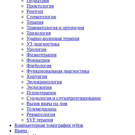
Педиатрия
Проктология
Рентген
Стоматология
Терапия
Травматология и ортопедия
Трихология
Ударно-волновая терапия
УЗ диагностика
Урология
Физиотерапия
Фониатрия
Флебология
Функциональная диагностика
Хирургия
Эндокринология
Эндоскопия
Психотерапия
Сурдология и слухопротезирование
Вызов врача на дом
Телемедицина
Ревматология
SVF терапия
Компьютерная томография зубов
Врачи