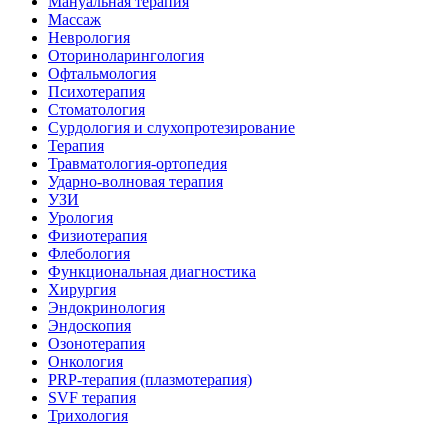
Мануальная терапия
Массаж
Неврология
Оториноларингология
Офтальмология
Психотерапия
Стоматология
Сурдология и слухопротезирование
Терапия
Травматология-ортопедия
Ударно-волновая терапия
УЗИ
Урология
Физиотерапия
Флебология
Функциональная диагностика
Хирургия
Эндокринология
Эндоскопия
Озонотерапия
Онкология
PRP-терапия (плазмотерапия)
SVF терапия
Трихология