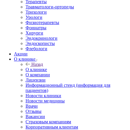
Терапевты
Травматологи-ортопеды
Трихологи
Урологи
Физиотерапевты
Фониатры
Хирурги
Эндокринологи
Эндоскописты
Флебологи
Акции
О клинике
Назад
О клинике
О компании
Лицензии
Информационный стенд (информация для
пациентов)
Новости клиники
Новости медицины
Врачи
Отзывы
Вакансии
Страховым компаниям
Корпоративным клиентам