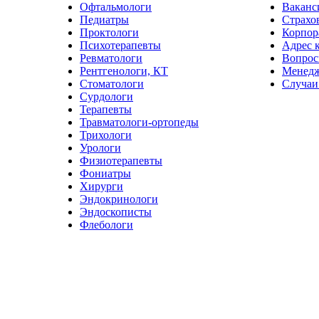
Офтальмологи
Ваканс
Педиатры
Страхо
Проктологи
Корпор
Психотерапевты
Адрес 
Ревматологи
Вопрос
Рентгенологи, КТ
Менед
Стоматологи
Случаи
Сурдологи
Терапевты
Травматологи-ортопеды
Трихологи
Урологи
Физиотерапевты
Фониатры
Хирурги
Эндокринологи
Эндоскописты
Флебологи