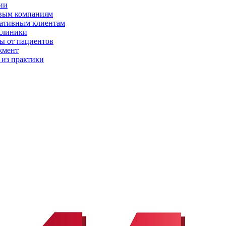
ии
вым компаниям
ативным клиентам
клиники
ы от пациентов
жмент
 из практики