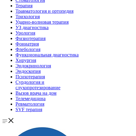
Стоматология
Терапия
Травматология и ортопедия
Трихология
Ударно-волновая терапия
УЗ диагностика
Урология
Физиотерапия
Фониатрия
Флебология
Функциональная диагностика
Хирургия
Эндокринология
Эндоскопия
Психотерапия
Сурдология и
слухопротезирование
Вызов врача на дом
Телемедицина
Ревматология
SVF терапия