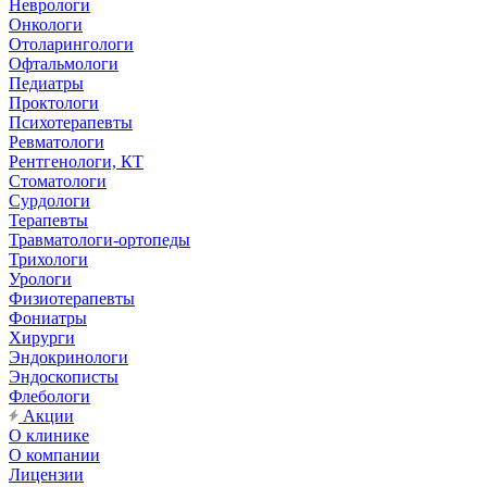
Неврологи
Онкологи
Отоларингологи
Офтальмологи
Педиатры
Проктологи
Психотерапевты
Ревматологи
Рентгенологи, КТ
Стоматологи
Сурдологи
Терапевты
Травматологи-ортопеды
Трихологи
Урологи
Физиотерапевты
Фониатры
Хирурги
Эндокринологи
Эндоскописты
Флебологи
Акции
О клинике
О компании
Лицензии