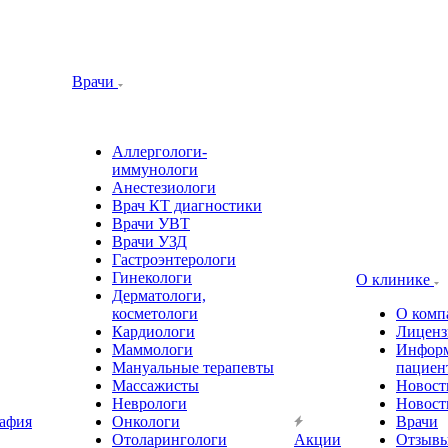
Врачи
Аллергологи-
иммунологи
Анестезиологи
Врач КТ диагностики
Врачи УВТ
Врачи УЗД
Гастроэнтерологи
Гинекологи
О клинике
Дерматологи,
косметологи
О комп
Кардиологи
Лиценз
Маммологи
Информ
Мануальные терапевты
пациен
Массажисты
Новост
Неврологи
Новост
афия
Онкологи
Врачи
Отоларингологи
Акции
Отзыв