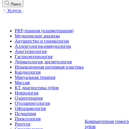
Поиск
Услуги
PRP-терапия (плазмотерапия)
Медицинские анализы
Акушерство и гинекология
Аллергология-иммунология
Анестезиология
Гастроэнтерология
Дерматология, косметология
Инъекционная интимная пластика
Кардиология
Мануальная терапия
Массаж
КТ диагностика зубов
Неврология
Озонотерапия
Отоларингология
Офтальмология
Педиатрия
Проктология
Компьютерная томогр
Рентген
зубов