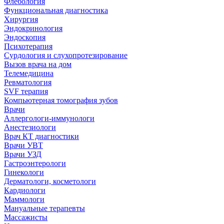
Флебология
Функциональная диагностика
Хирургия
Эндокринология
Эндоскопия
Психотерапия
Сурдология и слухопротезирование
Вызов врача на дом
Телемедицина
Ревматология
SVF терапия
Компьютерная томография зубов
Врачи
Аллергологи-иммунологи
Анестезиологи
Врач КТ диагностики
Врачи УВТ
Врачи УЗД
Гастроэнтерологи
Гинекологи
Дерматологи, косметологи
Кардиологи
Маммологи
Мануальные терапевты
Массажисты