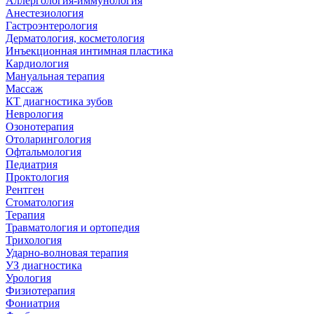
Аллергология-иммунология
Анестезиология
Гастроэнтерология
Дерматология, косметология
Инъекционная интимная пластика
Кардиология
Мануальная терапия
Массаж
КТ диагностика зубов
Неврология
Озонотерапия
Отоларингология
Офтальмология
Педиатрия
Проктология
Рентген
Стоматология
Терапия
Травматология и ортопедия
Трихология
Ударно-волновая терапия
УЗ диагностика
Урология
Физиотерапия
Фониатрия