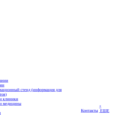
ании
ии
ационный стенд (информация для
тов)
и клиники
и медицины
+
Контакты
ЕЩЕ
ы