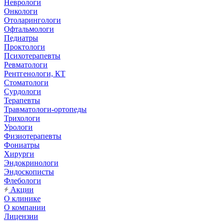
Неврологи
Онкологи
Отоларингологи
Офтальмологи
Педиатры
Проктологи
Психотерапевты
Ревматологи
Рентгенологи, КТ
Стоматологи
Сурдологи
Терапевты
Травматологи-ортопеды
Трихологи
Урологи
Физиотерапевты
Фониатры
Хирурги
Эндокринологи
Эндоскописты
Флебологи
Акции
О клинике
О компании
Лицензии