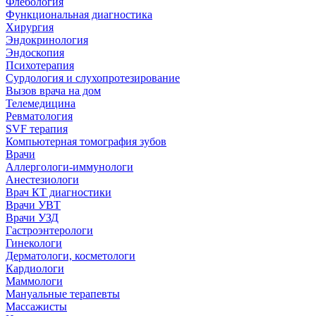
Флебология
Функциональная диагностика
Хирургия
Эндокринология
Эндоскопия
Психотерапия
Сурдология и слухопротезирование
Вызов врача на дом
Телемедицина
Ревматология
SVF терапия
Компьютерная томография зубов
Врачи
Аллергологи-иммунологи
Анестезиологи
Врач КТ диагностики
Врачи УВТ
Врачи УЗД
Гастроэнтерологи
Гинекологи
Дерматологи, косметологи
Кардиологи
Маммологи
Мануальные терапевты
Массажисты