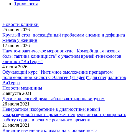
Трихология
Новости клиники
25 июня 2026
Круглый стол, посвящённый проблемам анемии и дефицита
железа у женщин
17 июня 2026
Научно-практическое мероприятие "Коморбидная тазовая
боль: тактика клинициста" с участием врачей-гинекологов
клиники "ВиТерра"
4 июня 2026
Обучающий курс "Интимное омоложение препаратом
полимолочной кислоты Эллаген (Ellagen)" для специалистов
ВиТерра
Новости медицины
2 августа 2021
Дети с аллергией реже заболевают коронавирусом
26 июля 2021
Невероятное изобретение в диагностике: новый
ультразвуковой пластырь может непрерывно контролировать
работу сердца в режиме реального времени
21 июля 2021
Влияние изменения климата на здоровье мозга