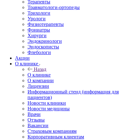
Терапевты
Травматологи-ортопеды
Трихологи
Урологи
Физиотерапевты
Фониатры
Хирурги
Эндокринологи
Эндоскописты
Флебологи
Акции
О клинике
Назад
О клинике
О компании
Лицензии
Информационный стенд (информация для
пациентов)
Новости клиники
Новости медицины
Врачи
Отзывы
Вакансии
Страховым компаниям
Корпоративным клиентам