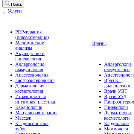
Поиск
Услуги
PRP-терапия
(плазмотерапия)
Медицинские
Врачи
анализы
Акушерство и
гинекология
Аллергология-
Аллергологи-
иммунология
иммунологи
Анестезиология
Анестезиолог
Гастроэнтерология
Врач КТ
Дерматология,
диагностики
косметология
Врачи УВТ
Инъекционная
Врачи УЗД
интимная пластика
Гастроэнтеро
Кардиология
Гинекологи
Мануальная терапия
Дерматологи,
Массаж
косметологи
КТ диагностика
Кардиологи
зубов
Маммологи