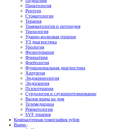
Педиатрия
Проктология
Рентген
Стоматология
Терапия
Травматология и ортопедия
Трихология
Ударно-волновая терапия
УЗ диагностика
Урология
Физиотерапия
Фониатрия
Флебология
Функциональная диагностика
Хирургия
Эндокринология
Эндоскопия
Психотерапия
Сурдология и слухопротезирование
Вызов врача на дом
Телемедицина
Ревматология
SVF терапия
Компьютерная томография зубов
Врачи