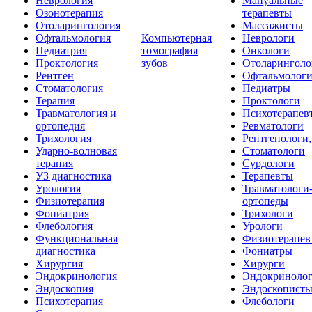
Неврология
Мануальные
Озонотерапия
терапевты
Отоларингология
Массажисты
Офтальмология
Компьютерная
Неврологи
Педиатрия
томография
Онкологи
Проктология
зубов
Отоларинголо
Рентген
Офтальмолог
Стоматология
Педиатры
Терапия
Проктологи
Травматология и
Психотерапев
ортопедия
Ревматологи
Трихология
Рентгенологи
Ударно-волновая
Стоматологи
терапия
Сурдологи
УЗ диагностика
Терапевты
Урология
Травматологи
Физиотерапия
ортопеды
Фониатрия
Трихологи
Флебология
Урологи
Функциональная
Физиотерапев
диагностика
Фониатры
Хирургия
Хирурги
Эндокринология
Эндокриноло
Эндоскопия
Эндоскопист
Психотерапия
Флебологи