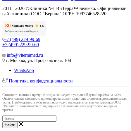
2011 - 2026 ©Клиника №1 ВиТерра™ Беляево. Официальный
сайт клиники ООО "Верона" ОГРН 1097746528220
+7 (499) 229-99-69
+7 (499) 229-99-69
info@viterramed.ru
г. Москва, ул. Профсоюзная, 104
WhatsApp
Политика конфиденциальности
Cтоимость визита к врачу не всегда совпадает с указанной ценой приёма на сайте.
Окончательная стоимость приема врача может включать стоимость дополнительных
услуг. Необходимость оказания таких услуг определяется врачом клиники ООО
"Верона" в зависимости от медицинских показаний непосредственно во время
приёма.
Найти