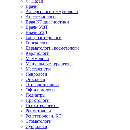
Назад
Врачи
Аллергологи-иммунологи
Анестезиологи
Врач КТ диагностики
Врачи УВТ
Врачи УЗД
Гастроэнтерологи
Гинекологи
Дерматологи, косметологи
Кардиологи
Маммологи
Мануальные терапевты
Массажисты
Неврологи
Онкологи
Отоларингологи
Офтальмологи
Педиатры
Проктологи
Психотерапевты
Ревматологи
Рентгенологи, КТ
Стоматологи
Сурдологи