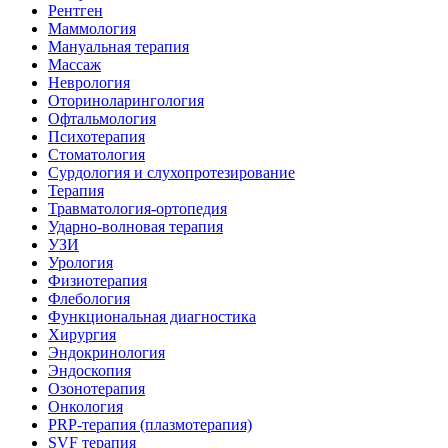
Рентген
Маммология
Мануальная терапия
Массаж
Неврология
Оториноларингология
Офтальмология
Психотерапия
Стоматология
Сурдология и слухопротезирование
Терапия
Травматология-ортопедия
Ударно-волновая терапия
УЗИ
Урология
Физиотерапия
Флебология
Функциональная диагностика
Хирургия
Эндокринология
Эндоскопия
Озонотерапия
Онкология
PRP-терапия (плазмотерапия)
SVF терапия