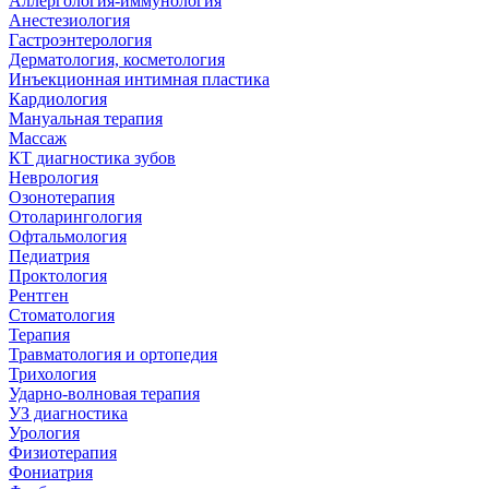
Аллергология-иммунология
Анестезиология
Гастроэнтерология
Дерматология, косметология
Инъекционная интимная пластика
Кардиология
Мануальная терапия
Массаж
КТ диагностика зубов
Неврология
Озонотерапия
Отоларингология
Офтальмология
Педиатрия
Проктология
Рентген
Стоматология
Терапия
Травматология и ортопедия
Трихология
Ударно-волновая терапия
УЗ диагностика
Урология
Физиотерапия
Фониатрия