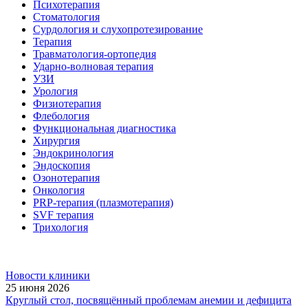
Психотерапия
Стоматология
Сурдология и слухопротезирование
Терапия
Травматология-ортопедия
Ударно-волновая терапия
УЗИ
Урология
Физиотерапия
Флебология
Функциональная диагностика
Хирургия
Эндокринология
Эндоскопия
Озонотерапия
Онкология
PRP-терапия (плазмотерапия)
SVF терапия
Трихология
Новости клиники
25 июня 2026
Круглый стол, посвящённый проблемам анемии и дефицита