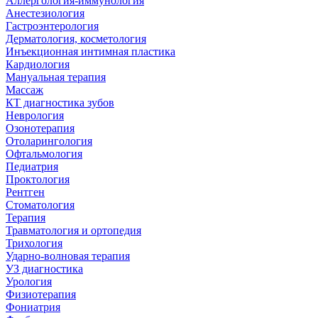
Аллергология-иммунология
Анестезиология
Гастроэнтерология
Дерматология, косметология
Инъекционная интимная пластика
Кардиология
Мануальная терапия
Массаж
КТ диагностика зубов
Неврология
Озонотерапия
Отоларингология
Офтальмология
Педиатрия
Проктология
Рентген
Стоматология
Терапия
Травматология и ортопедия
Трихология
Ударно-волновая терапия
УЗ диагностика
Урология
Физиотерапия
Фониатрия