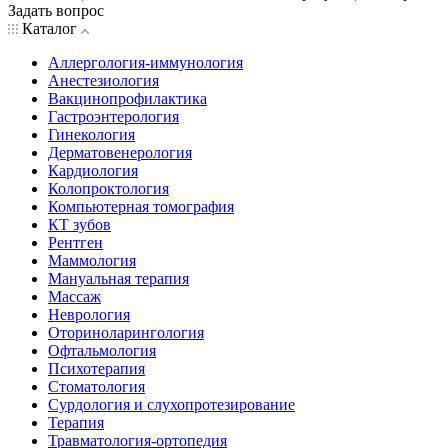
Задать вопрос
Каталог
Аллергология-иммунология
Анестезиология
Вакцинопрофилактика
Гастроэнтерология
Гинекология
Дерматовенерология
Кардиология
Колопроктология
Компьютерная томография
КТ зубов
Рентген
Маммология
Мануальная терапия
Массаж
Неврология
Оториноларингология
Офтальмология
Психотерапия
Стоматология
Сурдология и слухопротезирование
Терапия
Травматология-ортопедия