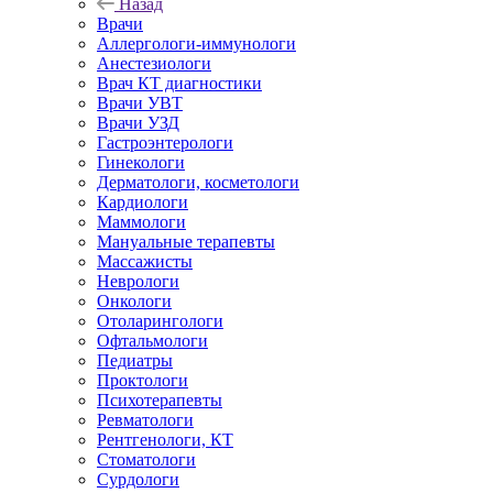
Назад
Врачи
Аллергологи-иммунологи
Анестезиологи
Врач КТ диагностики
Врачи УВТ
Врачи УЗД
Гастроэнтерологи
Гинекологи
Дерматологи, косметологи
Кардиологи
Маммологи
Мануальные терапевты
Массажисты
Неврологи
Онкологи
Отоларингологи
Офтальмологи
Педиатры
Проктологи
Психотерапевты
Ревматологи
Рентгенологи, КТ
Стоматологи
Сурдологи