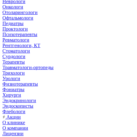
Неврологи
Онкологи
Отоларингологи
Офтальмологи
Педиатры
Проктологи
Психотерапевты
Ревматологи
Рентгенологи, КТ
Стоматологи
Сурдологи
Терапевты
Травматологи-ортопеды
Трихологи
Урологи
Физиотерапевты
Фониатры
Хирурги
Эндокринологи
Эндоскописты
Флебологи
Акции
О клинике
О компании
Лицензии