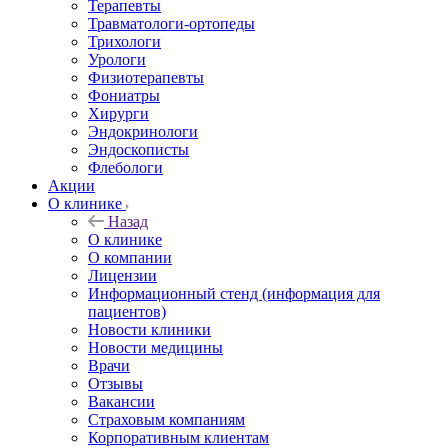
Терапевты
Травматологи-ортопеды
Трихологи
Урологи
Физиотерапевты
Фониатры
Хирурги
Эндокринологи
Эндоскописты
Флебологи
Акции
О клинике
Назад
О клинике
О компании
Лицензии
Информационный стенд (информация для
пациентов)
Новости клиники
Новости медицины
Врачи
Отзывы
Вакансии
Страховым компаниям
Корпоративным клиентам