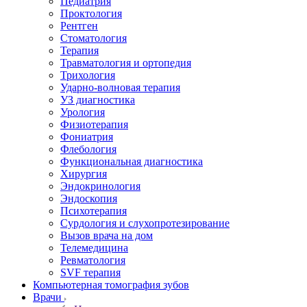
Педиатрия
Проктология
Рентген
Стоматология
Терапия
Травматология и ортопедия
Трихология
Ударно-волновая терапия
УЗ диагностика
Урология
Физиотерапия
Фониатрия
Флебология
Функциональная диагностика
Хирургия
Эндокринология
Эндоскопия
Психотерапия
Сурдология и слухопротезирование
Вызов врача на дом
Телемедицина
Ревматология
SVF терапия
Компьютерная томография зубов
Врачи