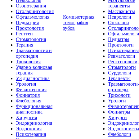
Неврология
Мануальные
Озонотерапия
терапевты
Отоларингология
Массажисты
Офтальмология
Компьютерная
Неврологи
Педиатрия
томография
Онкологи
Проктология
зубов
Отоларинголо
Рентген
Офтальмолог
Стоматология
Педиатры
Терапия
Проктологи
Травматология и
Психотерапев
ортопедия
Ревматологи
Трихология
Рентгенологи
Ударно-волновая
Стоматологи
терапия
Сурдологи
УЗ диагностика
Терапевты
Урология
Травматологи
Физиотерапия
ортопеды
Фониатрия
Трихологи
Флебология
Урологи
Функциональная
Физиотерапев
диагностика
Фониатры
Хирургия
Хирурги
Эндокринология
Эндокриноло
Эндоскопия
Эндоскопист
Психотерапия
Флебологи