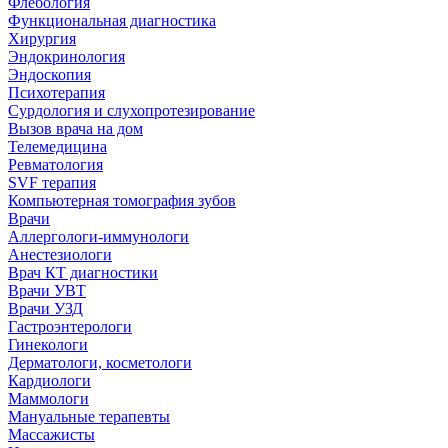
Флебология
Функциональная диагностика
Хирургия
Эндокринология
Эндоскопия
Психотерапия
Сурдология и слухопротезирование
Вызов врача на дом
Телемедицина
Ревматология
SVF терапия
Компьютерная томография зубов
Врачи
Аллергологи-иммунологи
Анестезиологи
Врач КТ диагностики
Врачи УВТ
Врачи УЗД
Гастроэнтерологи
Гинекологи
Дерматологи, косметологи
Кардиологи
Маммологи
Мануальные терапевты
Массажисты