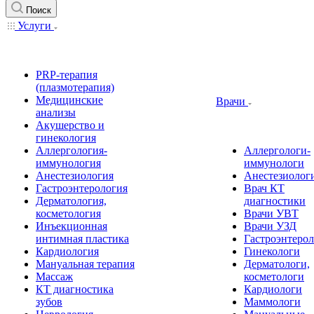
Поиск
Услуги
PRP-терапия
(плазмотерапия)
Медицинские
Врачи
анализы
Акушерство и
гинекология
Аллергология-
Аллергологи-
иммунология
иммунологи
Анестезиология
Анестезиолог
Гастроэнтерология
Врач КТ
Дерматология,
диагностики
косметология
Врачи УВТ
Инъекционная
Врачи УЗД
интимная пластика
Гастроэнтеро
Кардиология
Гинекологи
Мануальная терапия
Дерматологи,
Массаж
косметологи
КТ диагностика
Кардиологи
зубов
Маммологи