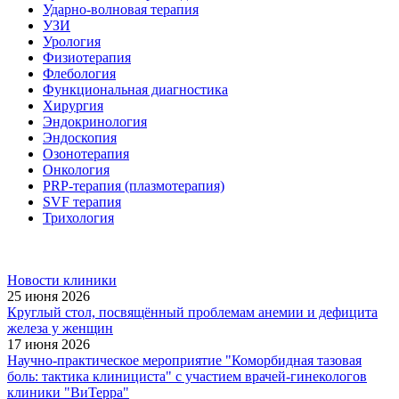
Ударно-волновая терапия
УЗИ
Урология
Физиотерапия
Флебология
Функциональная диагностика
Хирургия
Эндокринология
Эндоскопия
Озонотерапия
Онкология
PRP-терапия (плазмотерапия)
SVF терапия
Трихология
Новости клиники
25 июня 2026
Круглый стол, посвящённый проблемам анемии и дефицита
железа у женщин
17 июня 2026
Научно-практическое мероприятие "Коморбидная тазовая
боль: тактика клинициста" с участием врачей-гинекологов
клиники "ВиТерра"