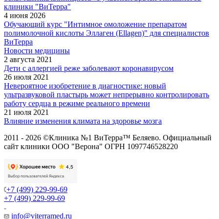
клиники "ВиТерра"
4 июня 2026
Обучающий курс "Интимное омоложение препаратом
полимолочной кислоты Эллаген (Ellagen)" для специалистов
ВиТерра
Новости медицины
2 августа 2021
Дети с аллергией реже заболевают коронавирусом
26 июля 2021
Невероятное изобретение в диагностике: новый
ультразвуковой пластырь может непрерывно контролировать
работу сердца в режиме реального времени
21 июля 2021
Влияние изменения климата на здоровье мозга
2011 - 2026 ©Клиника №1 ВиТерра™ Беляево. Официальный
сайт клиники ООО "Верона" ОГРН 1097746528220
+7 (499) 229-99-69
+7 (499) 229-99-69
info@viterramed.ru