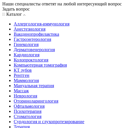
Наши специалисты ответят на любой интересующий вопрос
Задать вопрос
Каталог
Аллергология-иммунология
Анестезиология
Вакцинопрофилактика
Гастроэнтерология
Гинекология
Дерматовенерология
Кардиология
Колопроктология
Компьютерная томография
КТ зубов
Рентген
Маммология
Мануальная терапия
Массаж
Неврология
Оториноларингология
Офтальмология
Психотерапия
Стоматология
Сурдология и слухопротезирование
Терапия