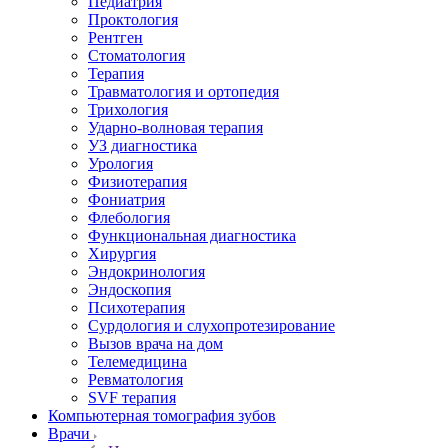
Педиатрия
Проктология
Рентген
Стоматология
Терапия
Травматология и ортопедия
Трихология
Ударно-волновая терапия
УЗ диагностика
Урология
Физиотерапия
Фониатрия
Флебология
Функциональная диагностика
Хирургия
Эндокринология
Эндоскопия
Психотерапия
Сурдология и слухопротезирование
Вызов врача на дом
Телемедицина
Ревматология
SVF терапия
Компьютерная томография зубов
Врачи