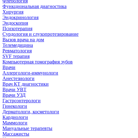
Флебология
Функциональная диагностика
Хирургия
Эндокринология
Эндоскопия
Психотерапия
Сурдология и слухопротезирование
Вызов врача на дом
Телемедицина
Ревматология
SVF терапия
Компьютерная томография зубов
Врачи
Аллергологи-иммунологи
Анестезиологи
Врач КТ диагностики
Врачи УВТ
Врачи УЗД
Гастроэнтерологи
Гинекологи
Дерматологи, косметологи
Кардиологи
Маммологи
Мануальные терапевты
Массажисты