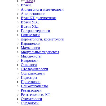
Назад
Врачи
Аллергологи-иммунологи
Анестезиологи
Врач КТ диагностики
Врачи УВТ
Врачи УЗД
Гастроэнтерологи
Гинекологи
Дерматологи, косметологи
Кардиологи
Маммологи
Мануальные терапевты
Массажисты
Неврологи
Онкологи
Отоларингологи
Офтальмологи
Педиатры
Проктологи
Психотерапевты
Ревматологи
Рентгенологи, КТ
Стоматологи
Сурдологи