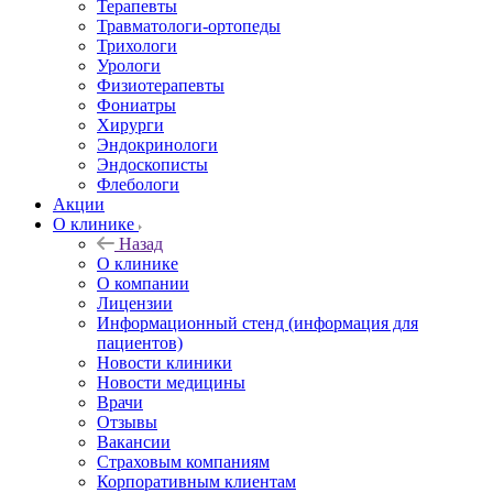
Терапевты
Травматологи-ортопеды
Трихологи
Урологи
Физиотерапевты
Фониатры
Хирурги
Эндокринологи
Эндоскописты
Флебологи
Акции
О клинике
Назад
О клинике
О компании
Лицензии
Информационный стенд (информация для
пациентов)
Новости клиники
Новости медицины
Врачи
Отзывы
Вакансии
Страховым компаниям
Корпоративным клиентам