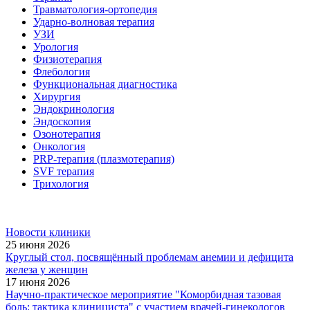
Травматология-ортопедия
Ударно-волновая терапия
УЗИ
Урология
Физиотерапия
Флебология
Функциональная диагностика
Хирургия
Эндокринология
Эндоскопия
Озонотерапия
Онкология
PRP-терапия (плазмотерапия)
SVF терапия
Трихология
Новости клиники
25 июня 2026
Круглый стол, посвящённый проблемам анемии и дефицита
железа у женщин
17 июня 2026
Научно-практическое мероприятие "Коморбидная тазовая
боль: тактика клинициста" с участием врачей-гинекологов