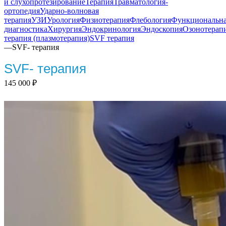
и слухопротезирование
Терапия
Травматология-
ортопедия
Ударно-волновая
терапия
УЗИ
Урология
Физиотерапия
Флебология
Функциональн
диагностика
Хирургия
Эндокринология
Эндоскопия
Озонотерап
терапия (плазмотерапия)
SVF терапия
—
SVF- терапия
SVF- терапия
145 000
₽