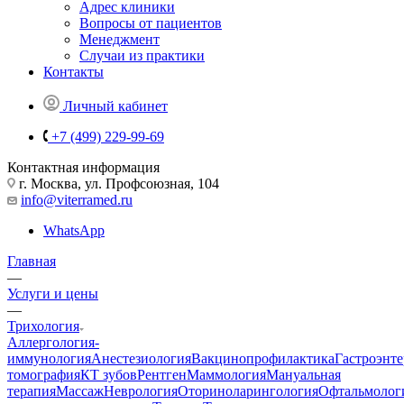
Адрес клиники
Вопросы от пациентов
Менеджмент
Случаи из практики
Контакты
Личный кабинет
+7 (499) 229-99-69
Контактная информация
г. Москва, ул. Профсоюзная, 104
info@viterramed.ru
WhatsApp
Главная
—
Услуги и цены
—
Трихология
Аллергология-
иммунология
Анестезиология
Вакцинопрофилактика
Гастроэнт
томография
КТ зубов
Рентген
Маммология
Мануальная
терапия
Массаж
Неврология
Оториноларингология
Офтальмолог