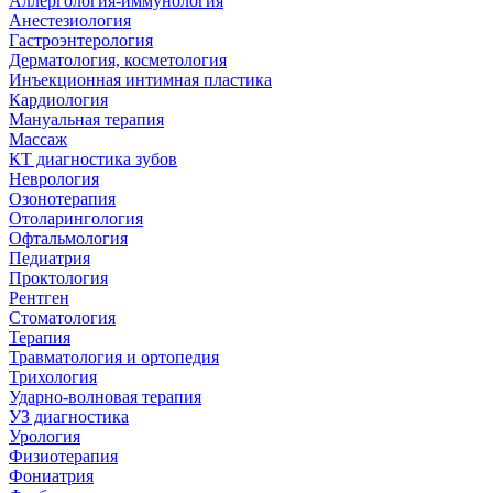
Аллергология-иммунология
Анестезиология
Гастроэнтерология
Дерматология, косметология
Инъекционная интимная пластика
Кардиология
Мануальная терапия
Массаж
КТ диагностика зубов
Неврология
Озонотерапия
Отоларингология
Офтальмология
Педиатрия
Проктология
Рентген
Стоматология
Терапия
Травматология и ортопедия
Трихология
Ударно-волновая терапия
УЗ диагностика
Урология
Физиотерапия
Фониатрия