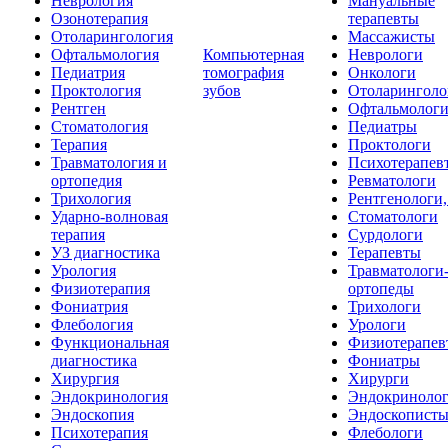
Неврология
Мануальные
Озонотерапия
терапевты
Отоларингология
Массажисты
Офтальмология
Компьютерная
Неврологи
Педиатрия
томография
Онкологи
Проктология
зубов
Отоларинголо
Рентген
Офтальмолог
Стоматология
Педиатры
Терапия
Проктологи
Травматология и
Психотерапев
ортопедия
Ревматологи
Трихология
Рентгенологи
Ударно-волновая
Стоматологи
терапия
Сурдологи
УЗ диагностика
Терапевты
Урология
Травматологи
Физиотерапия
ортопеды
Фониатрия
Трихологи
Флебология
Урологи
Функциональная
Физиотерапев
диагностика
Фониатры
Хирургия
Хирурги
Эндокринология
Эндокриноло
Эндоскопия
Эндоскопист
Психотерапия
Флебологи