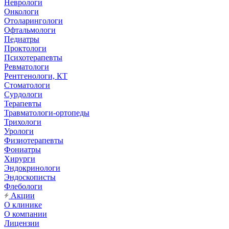
Неврологи
Онкологи
Отоларингологи
Офтальмологи
Педиатры
Проктологи
Психотерапевты
Ревматологи
Рентгенологи, КТ
Стоматологи
Сурдологи
Терапевты
Травматологи-ортопеды
Трихологи
Урологи
Физиотерапевты
Фониатры
Хирурги
Эндокринологи
Эндоскописты
Флебологи
Акции
О клинике
О компании
Лицензии