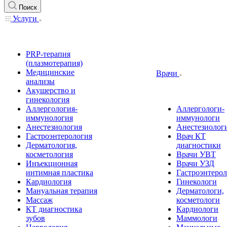
Поиск
Услуги
PRP-терапия
(плазмотерапия)
Медицинские
Врачи
анализы
Акушерство и
гинекология
Аллергология-
Аллергологи-
иммунология
иммунологи
Анестезиология
Анестезиолог
Гастроэнтерология
Врач КТ
Дерматология,
диагностики
косметология
Врачи УВТ
Инъекционная
Врачи УЗД
интимная пластика
Гастроэнтеро
Кардиология
Гинекологи
Мануальная терапия
Дерматологи,
Массаж
косметологи
КТ диагностика
Кардиологи
зубов
Маммологи