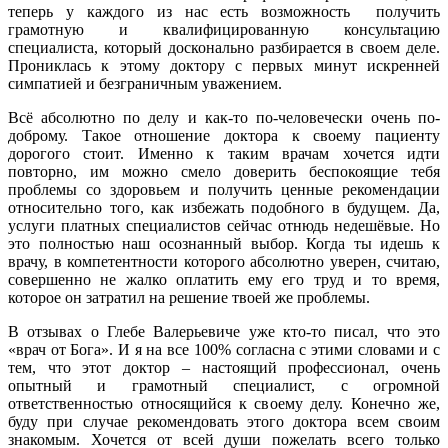
теперь у каждого из нас есть возможность получить
грамотную и квалифицированную консультацию
специалиста, который досконально разбирается в своем деле.
Прониклась к этому доктору с первых минут искренней
симпатией и безграничным уважением.
Всё абсолютно по делу и как-то по-человечески очень по-
доброму. Такое отношение доктора к своему пациенту
дорогого стоит. Именно к таким врачам хочется идти
повторно, им можно смело доверить беспокоящие тебя
проблемы со здоровьем и получить ценные рекомендации
относительно того, как избежать подобного в будущем. Да,
услуги платных специалистов сейчас отнюдь недешёвые. Но
это полностью наш осознанный выбор. Когда ты идешь к
врачу, в компетентности которого абсолютно уверен, считаю,
совершенно не жалко оплатить ему его труд и то время,
которое он затратил на решение твоей же проблемы.
В отзывах о Глебе Валерьевиче уже кто-то писал, что это
«врач от Бога». И я на все 100% согласна с этими словами и с
тем, что этот доктор – настоящий профессионал, очень
опытный и грамотный специалист, с огромной
ответственностью относящийся к своему делу. Конечно же,
буду при случае рекомендовать этого доктора всем своим
знакомым. Хочется от всей души пожелать всего только