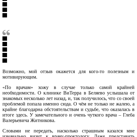
Возможно, мой отзыв окажется для кого-то полезным и
мотивирующим.
«По врачам» хожу в случае только самой крайней
необходимости. О клинике ВиТерра в Беляево услышала от
знакомых несколько лет назад, и, так получилось, что со своей
проблемой попала именно сюда. О чём не только не жалею, а
крайне благодарна обстоятельствам и судьбе, что оказалась в
итоге здесь. У замечательного и очень чуткого врача – Глеба
Валерьевича Житникова.
Словами не передать, насколько страшным казался мне
изначально визит к врачу-проктологу. Даже представить