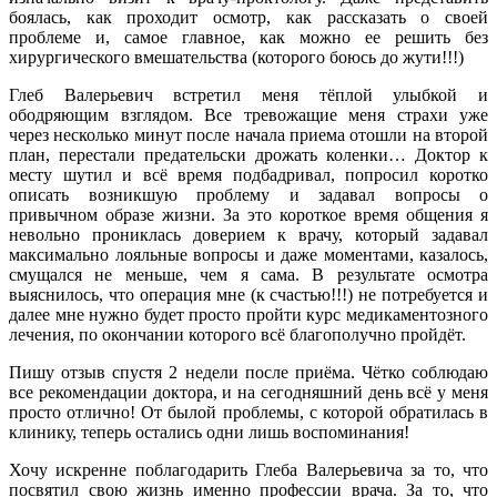
боялась, как проходит осмотр, как рассказать о своей
проблеме и, самое главное, как можно ее решить без
хирургического вмешательства (которого боюсь до жути!!!)
Глеб Валерьевич встретил меня тёплой улыбкой и
ободряющим взглядом. Все тревожащие меня страхи уже
через несколько минут после начала приема отошли на второй
план, перестали предательски дрожать коленки… Доктор к
месту шутил и всё время подбадривал, попросил коротко
описать возникшую проблему и задавал вопросы о
привычном образе жизни. За это короткое время общения я
невольно прониклась доверием к врачу, который задавал
максимально лояльные вопросы и даже моментами, казалось,
смущался не меньше, чем я сама. В результате осмотра
выяснилось, что операция мне (к счастью!!!) не потребуется и
далее мне нужно будет просто пройти курс медикаментозного
лечения, по окончании которого всё благополучно пройдёт.
Пишу отзыв спустя 2 недели после приёма. Чётко соблюдаю
все рекомендации доктора, и на сегодняшний день всё у меня
просто отлично! От былой проблемы, с которой обратилась в
клинику, теперь остались одни лишь воспоминания!
Хочу искренне поблагодарить Глеба Валерьевича за то, что
посвятил свою жизнь именно профессии врача. За то, что