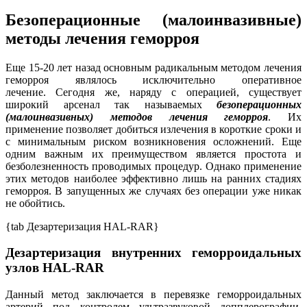
Безоперационные (малоинвазивные)
методы лечения геморроя
Еще 15-20 лет назад основным радикальным методом лечения
геморроя являлось исключительно оперативное
лечение. Сегодня же, наряду с операцией, существует
широкий арсенал так называемых
безоперационных
(малоинвазивных) методов лечения геморроя
. Их
применение позволяет добиться излечения в короткие сроки и
с минимальным риском возникновения осложнений. Еще
одним важным их преимуществом является простота и
безболезненность проводимых процедур. Однако применение
этих методов наиболее эффективно лишь на ранних стадиях
геморроя. В запущенных же случаях без операции уже никак
не обойтись.
{tab Дезартеризация HAL-RAR}
Дезартеризация внутренних геморроидальных
узлов HAL-RAR
Данный метод заключается в перевязке геморроидальных
артерий под контролем ультразвуковой допплерографии.