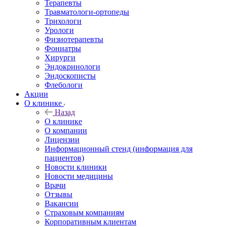
Терапевты
Травматологи-ортопеды
Трихологи
Урологи
Физиотерапевты
Фониатры
Хирурги
Эндокринологи
Эндоскописты
Флебологи
Акции
О клинике
Назад
О клинике
О компании
Лицензии
Информационный стенд (информация для
пациентов)
Новости клиники
Новости медицины
Врачи
Отзывы
Вакансии
Страховым компаниям
Корпоративным клиентам