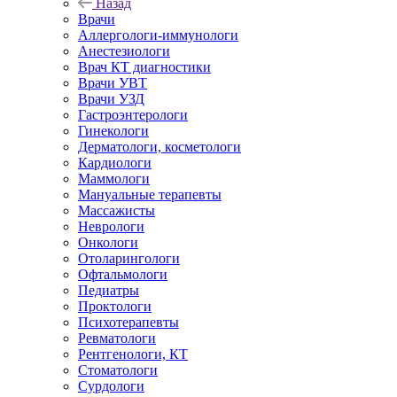
Назад
Врачи
Аллергологи-иммунологи
Анестезиологи
Врач КТ диагностики
Врачи УВТ
Врачи УЗД
Гастроэнтерологи
Гинекологи
Дерматологи, косметологи
Кардиологи
Маммологи
Мануальные терапевты
Массажисты
Неврологи
Онкологи
Отоларингологи
Офтальмологи
Педиатры
Проктологи
Психотерапевты
Ревматологи
Рентгенологи, КТ
Стоматологи
Сурдологи