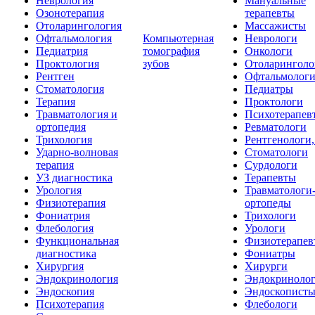
Неврология
Мануальные
Озонотерапия
терапевты
Отоларингология
Массажисты
Офтальмология
Компьютерная
Неврологи
Педиатрия
томография
Онкологи
Проктология
зубов
Отоларинголо
Рентген
Офтальмолог
Стоматология
Педиатры
Терапия
Проктологи
Травматология и
Психотерапев
ортопедия
Ревматологи
Трихология
Рентгенологи
Ударно-волновая
Стоматологи
терапия
Сурдологи
УЗ диагностика
Терапевты
Урология
Травматологи
Физиотерапия
ортопеды
Фониатрия
Трихологи
Флебология
Урологи
Функциональная
Физиотерапев
диагностика
Фониатры
Хирургия
Хирурги
Эндокринология
Эндокриноло
Эндоскопия
Эндоскопист
Психотерапия
Флебологи