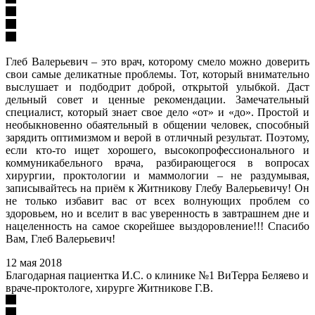
Глеб Валерьевич – это врач, которому смело можно доверить
свои самые деликатные проблемы. Тот, который внимательно
выслушает и подбодрит доброй, открытой улыбкой. Даст
дельный совет и ценные рекомендации. Замечательный
специалист, который знает свое дело «от» и «до». Простой и
необыкновенно обаятельный в общении человек, способный
зарядить оптимизмом и верой в отличный результат. Поэтому,
если кто-то ищет хорошего, высокопрофессионального и
коммуникабельного врача, разбирающегося в вопросах
хирургии, проктологии и маммологии – не раздумывая,
записывайтесь на приём к Житникову Глебу Валерьевичу! Он
не только избавит вас от всех волнующих проблем со
здоровьем, но и вселит в вас уверенность в завтрашнем дне и
нацеленность на самое скорейшее выздоровление!!! Спасибо
Вам, Глеб Валерьевич!
12 мая 2018
Благодарная пациентка И.С. о клинике №1 ВиТерра Беляево и
враче-проктологе, хирурге Житникове Г.В.