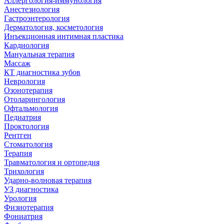
Аллергология-иммунология
Анестезиология
Гастроэнтерология
Дерматология, косметология
Инъекционная интимная пластика
Кардиология
Мануальная терапия
Массаж
КТ диагностика зубов
Неврология
Озонотерапия
Отоларингология
Офтальмология
Педиатрия
Проктология
Рентген
Стоматология
Терапия
Травматология и ортопедия
Трихология
Ударно-волновая терапия
УЗ диагностика
Урология
Физиотерапия
Фониатрия