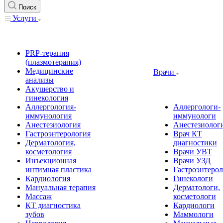
Поиск
Услуги
PRP-терапия
(плазмотерапия)
Медицинские
Врачи
анализы
Акушерство и
гинекология
Аллергология-
Аллергологи-
иммунология
иммунологи
Анестезиология
Анестезиолог
Гастроэнтерология
Врач КТ
Дерматология,
диагностики
косметология
Врачи УВТ
Инъекционная
Врачи УЗД
интимная пластика
Гастроэнтеро
Кардиология
Гинекологи
Мануальная терапия
Дерматологи,
Массаж
косметологи
КТ диагностика
Кардиологи
зубов
Маммологи