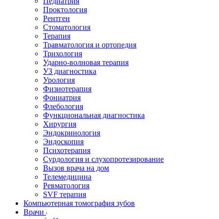
Педиатрия
Проктология
Рентген
Стоматология
Терапия
Травматология и ортопедия
Трихология
Ударно-волновая терапия
УЗ диагностика
Урология
Физиотерапия
Фониатрия
Флебология
Функциональная диагностика
Хирургия
Эндокринология
Эндоскопия
Психотерапия
Сурдология и слухопротезирование
Вызов врача на дом
Телемедицина
Ревматология
SVF терапия
Компьютерная томография зубов
Врачи