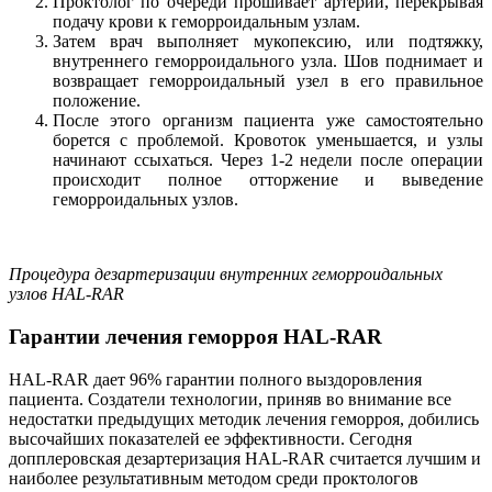
Проктолог по очереди прошивает артерии, перекрывая
подачу крови к геморроидальным узлам.
Затем врач выполняет мукопексию, или подтяжку,
внутреннего геморроидального узла. Шов поднимает и
возвращает геморроидальный узел в его правильное
положение.
После этого организм пациента уже самостоятельно
борется с проблемой. Кровоток уменьшается, и узлы
начинают ссыхаться. Через 1-2 недели после операции
происходит полное отторжение и выведение
геморроидальных узлов.
Процедура дезартеризации внутренних геморроидальных
узлов HAL-RAR
Гарантии лечения геморроя HAL-RAR
HAL-RAR дает 96% гарантии полного выздоровления
пациента. Создатели технологии, приняв во внимание все
недостатки предыдущих методик лечения геморроя, добились
высочайших показателей ее эффективности. Сегодня
допплеровская дезартеризация HAL-RAR считается лучшим и
наиболее результативным методом среди проктологов