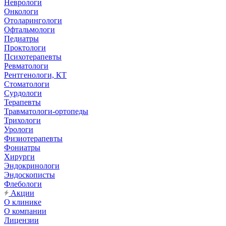
Неврологи
Онкологи
Отоларингологи
Офтальмологи
Педиатры
Проктологи
Психотерапевты
Ревматологи
Рентгенологи, КТ
Стоматологи
Сурдологи
Терапевты
Травматологи-ортопеды
Трихологи
Урологи
Физиотерапевты
Фониатры
Хирурги
Эндокринологи
Эндоскописты
Флебологи
Акции
О клинике
О компании
Лицензии