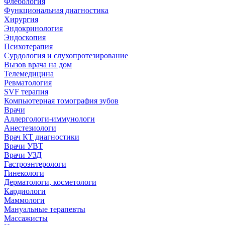
Флебология
Функциональная диагностика
Хирургия
Эндокринология
Эндоскопия
Психотерапия
Сурдология и слухопротезирование
Вызов врача на дом
Телемедицина
Ревматология
SVF терапия
Компьютерная томография зубов
Врачи
Аллергологи-иммунологи
Анестезиологи
Врач КТ диагностики
Врачи УВТ
Врачи УЗД
Гастроэнтерологи
Гинекологи
Дерматологи, косметологи
Кардиологи
Маммологи
Мануальные терапевты
Массажисты