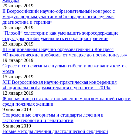
желудка
29 января 2019
II Всероссийский научно-образовательный конгресс с
международным участием «Онкорадиология, лучевая
диагностика и терапия»
26 января 2019
“Плохой” холестерин: как уменьшить жиросодержащие
структуры, чтобы уменьшить его распространение
23 января 2019
III Национальный научно-образовательный Конгресс
«Онкологические проблемы от менархе до постменопаузы»
19 января 2019
Стресс и сон связаны с путями гибели и выживания клеток
мозга
15 января 2019
XIII Всероссийская научно-практическая конференция
«Рациональная фармакотерапия в урологии – 2019»
12 января 2019
Жареная пища связана с повышенным риском ранней смерти
среди пожилых женщин
9 января 2019
Современные алгоритмы и стандарты лечения в
гастроэнтерологии и гепатологии
5 января 2019
Новые методы лечения диастолической сердечной