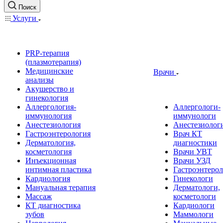
Поиск
Услуги
PRP-терапия
(плазмотерапия)
Медицинские
Врачи
анализы
Акушерство и
гинекология
Аллергология-
Аллергологи-
иммунология
иммунологи
Анестезиология
Анестезиолог
Гастроэнтерология
Врач КТ
Дерматология,
диагностики
косметология
Врачи УВТ
Инъекционная
Врачи УЗД
интимная пластика
Гастроэнтеро
Кардиология
Гинекологи
Мануальная терапия
Дерматологи,
Массаж
косметологи
КТ диагностика
Кардиологи
зубов
Маммологи