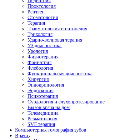
Педиатрия
Проктология
Рентген
Стоматология
Терапия
Травматология и ортопедия
Трихология
Ударно-волновая терапия
УЗ диагностика
Урология
Физиотерапия
Фониатрия
Флебология
Функциональная диагностика
Хирургия
Эндокринология
Эндоскопия
Психотерапия
Сурдология и слухопротезирование
Вызов врача на дом
Телемедицина
Ревматология
SVF терапия
Компьютерная томография зубов
Врачи