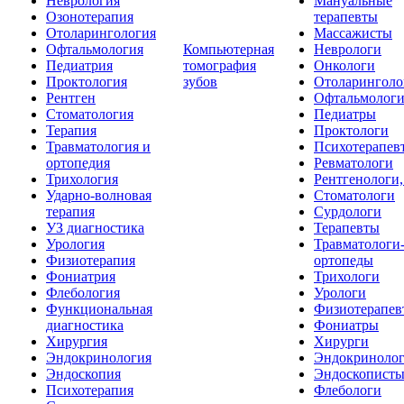
Неврология
Мануальные
Озонотерапия
терапевты
Отоларингология
Массажисты
Офтальмология
Компьютерная
Неврологи
Педиатрия
томография
Онкологи
Проктология
зубов
Отоларинголо
Рентген
Офтальмолог
Стоматология
Педиатры
Терапия
Проктологи
Травматология и
Психотерапев
ортопедия
Ревматологи
Трихология
Рентгенологи
Ударно-волновая
Стоматологи
терапия
Сурдологи
УЗ диагностика
Терапевты
Урология
Травматологи
Физиотерапия
ортопеды
Фониатрия
Трихологи
Флебология
Урологи
Функциональная
Физиотерапев
диагностика
Фониатры
Хирургия
Хирурги
Эндокринология
Эндокриноло
Эндоскопия
Эндоскопист
Психотерапия
Флебологи