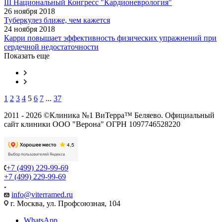
III Национальный Конгресс "Кардионеврология"
26 ноября 2018
Туберкулез ближе, чем кажется
24 ноября 2018
Карри повышает эффективность физических упражнений при
сердечной недостаточности
Показать еще
1
2
3
4
5
6
7
...
37
2011 - 2026 ©Клиника №1 ВиТерра™ Беляево. Официальный
сайт клиники ООО "Верона" ОГРН 1097746528220
+7 (499) 229-99-69
+7 (499) 229-99-69
info@viterramed.ru
г. Москва, ул. Профсоюзная, 104
WhatsApp