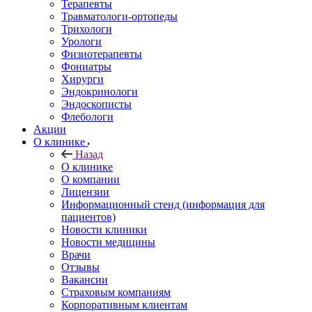
Терапевты
Травматологи-ортопеды
Трихологи
Урологи
Физиотерапевты
Фониатры
Хирурги
Эндокринологи
Эндоскописты
Флебологи
Акции
О клинике
Назад
О клинике
О компании
Лицензии
Информационный стенд (информация для
пациентов)
Новости клиники
Новости медицины
Врачи
Отзывы
Вакансии
Страховым компаниям
Корпоративным клиентам