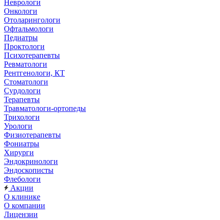
Неврологи
Онкологи
Отоларингологи
Офтальмологи
Педиатры
Проктологи
Психотерапевты
Ревматологи
Рентгенологи, КТ
Стоматологи
Сурдологи
Терапевты
Травматологи-ортопеды
Трихологи
Урологи
Физиотерапевты
Фониатры
Хирурги
Эндокринологи
Эндоскописты
Флебологи
Акции
О клинике
О компании
Лицензии