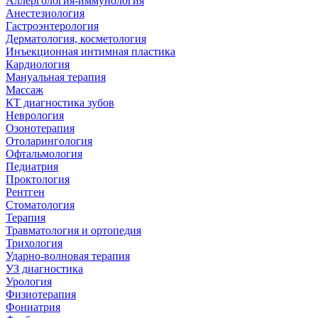
Аллергология-иммунология
Анестезиология
Гастроэнтерология
Дерматология, косметология
Инъекционная интимная пластика
Кардиология
Мануальная терапия
Массаж
КТ диагностика зубов
Неврология
Озонотерапия
Отоларингология
Офтальмология
Педиатрия
Проктология
Рентген
Стоматология
Терапия
Травматология и ортопедия
Трихология
Ударно-волновая терапия
УЗ диагностика
Урология
Физиотерапия
Фониатрия