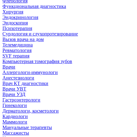
Флебология
Функциональная диагностика
Хирургия
Эндокринология
Эндоскопия
Психотерапия
Сурдология и слухопротезирование
Вызов врача на дом
Телемедицина
Ревматология
SVF терапия
Компьютерная томография зубов
Врачи
Аллергологи-иммунологи
Анестезиологи
Врач КТ диагностики
Врачи УВТ
Врачи УЗД
Гастроэнтерологи
Гинекологи
Дерматологи, косметологи
Кардиологи
Маммологи
Мануальные терапевты
Массажисты