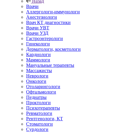
Назад
Врачи
Аллергологи-иммунологи
Анестезиологи
Врач КТ диагностики
Врачи УВТ
Врачи УЗД
Гастроэнтерологи
Гинекологи
Дерматологи, косметологи
Кардиологи
Маммологи
Мануальные терапевты
Массажисты
Неврологи
Онкологи
Отоларингологи
Офтальмологи
Педиатры
Проктологи
Психотерапевты
Ревматологи
Рентгенологи, КТ
Стоматологи
Сурдологи