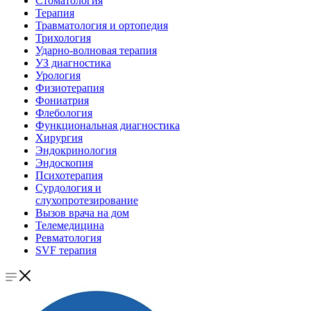
Стоматология
Терапия
Травматология и ортопедия
Трихология
Ударно-волновая терапия
УЗ диагностика
Урология
Физиотерапия
Фониатрия
Флебология
Функциональная диагностика
Хирургия
Эндокринология
Эндоскопия
Психотерапия
Сурдология и
слухопротезирование
Вызов врача на дом
Телемедицина
Ревматология
SVF терапия