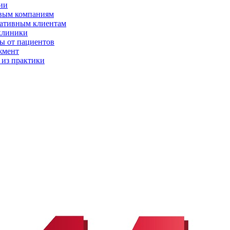
ии
вым компаниям
ативным клиентам
клиники
ы от пациентов
жмент
 из практики