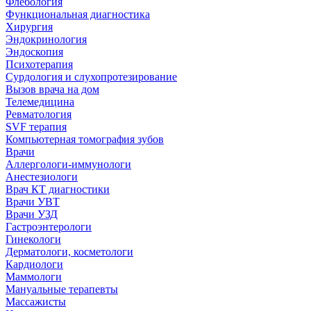
Флебология
Функциональная диагностика
Хирургия
Эндокринология
Эндоскопия
Психотерапия
Сурдология и слухопротезирование
Вызов врача на дом
Телемедицина
Ревматология
SVF терапия
Компьютерная томография зубов
Врачи
Аллергологи-иммунологи
Анестезиологи
Врач КТ диагностики
Врачи УВТ
Врачи УЗД
Гастроэнтерологи
Гинекологи
Дерматологи, косметологи
Кардиологи
Маммологи
Мануальные терапевты
Массажисты