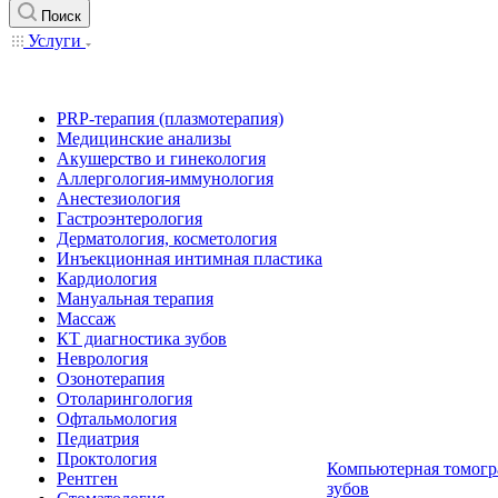
Поиск
Услуги
PRP-терапия (плазмотерапия)
Медицинские анализы
Акушерство и гинекология
Аллергология-иммунология
Анестезиология
Гастроэнтерология
Дерматология, косметология
Инъекционная интимная пластика
Кардиология
Мануальная терапия
Массаж
КТ диагностика зубов
Неврология
Озонотерапия
Отоларингология
Офтальмология
Педиатрия
Проктология
Компьютерная томогр
Рентген
зубов