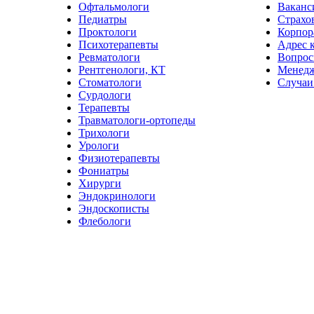
Офтальмологи
Ваканс
Педиатры
Страхо
Проктологи
Корпор
Психотерапевты
Адрес 
Ревматологи
Вопрос
Рентгенологи, КТ
Менед
Стоматологи
Случаи
Сурдологи
Терапевты
Травматологи-ортопеды
Трихологи
Урологи
Физиотерапевты
Фониатры
Хирурги
Эндокринологи
Эндоскописты
Флебологи