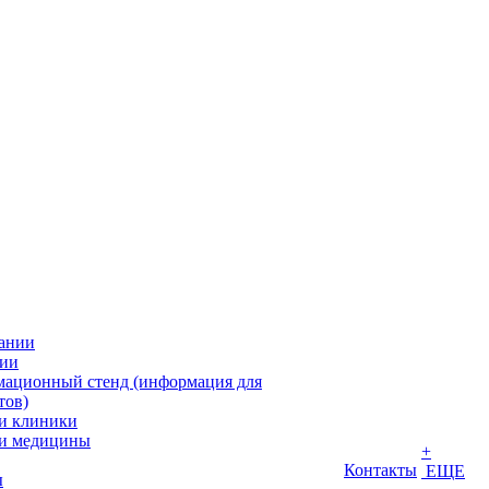
ании
ии
ационный стенд (информация для
тов)
и клиники
и медицины
+
Контакты
ЕЩЕ
ы