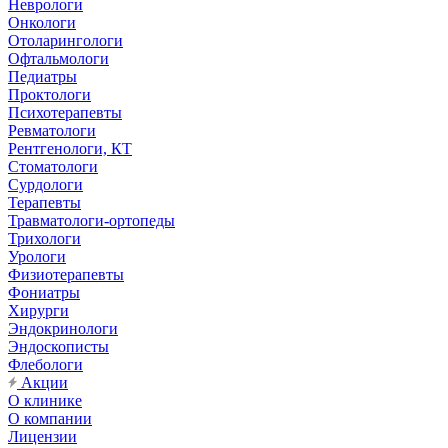
Неврологи
Онкологи
Отоларингологи
Офтальмологи
Педиатры
Проктологи
Психотерапевты
Ревматологи
Рентгенологи, КТ
Стоматологи
Сурдологи
Терапевты
Травматологи-ортопеды
Трихологи
Урологи
Физиотерапевты
Фониатры
Хирурги
Эндокринологи
Эндоскописты
Флебологи
Акции
О клинике
О компании
Лицензии