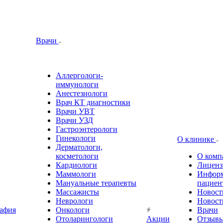
Врачи
Аллергологи-
иммунологи
Анестезиологи
Врач КТ диагностики
Врачи УВТ
Врачи УЗД
Гастроэнтерологи
Гинекологи
О клинике
Дерматологи,
косметологи
О комп
Кардиологи
Лиценз
Маммологи
Информ
Мануальные терапевты
пациен
Массажисты
Новост
Неврологи
Новост
афия
Онкологи
Врачи
Отоларингологи
Акции
Отзыв