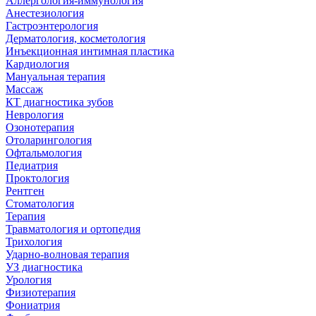
Аллергология-иммунология
Анестезиология
Гастроэнтерология
Дерматология, косметология
Инъекционная интимная пластика
Кардиология
Мануальная терапия
Массаж
КТ диагностика зубов
Неврология
Озонотерапия
Отоларингология
Офтальмология
Педиатрия
Проктология
Рентген
Стоматология
Терапия
Травматология и ортопедия
Трихология
Ударно-волновая терапия
УЗ диагностика
Урология
Физиотерапия
Фониатрия