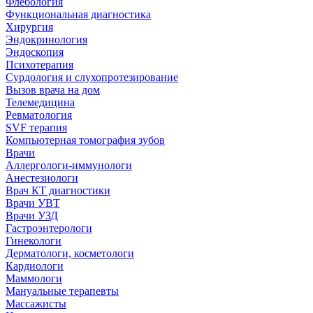
Флебология
Функциональная диагностика
Хирургия
Эндокринология
Эндоскопия
Психотерапия
Сурдология и слухопротезирование
Вызов врача на дом
Телемедицина
Ревматология
SVF терапия
Компьютерная томография зубов
Врачи
Аллергологи-иммунологи
Анестезиологи
Врач КТ диагностики
Врачи УВТ
Врачи УЗД
Гастроэнтерологи
Гинекологи
Дерматологи, косметологи
Кардиологи
Маммологи
Мануальные терапевты
Массажисты