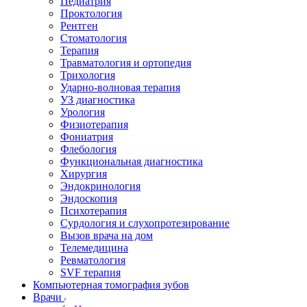
Педиатрия
Проктология
Рентген
Стоматология
Терапия
Травматология и ортопедия
Трихология
Ударно-волновая терапия
УЗ диагностика
Урология
Физиотерапия
Фониатрия
Флебология
Функциональная диагностика
Хирургия
Эндокринология
Эндоскопия
Психотерапия
Сурдология и слухопротезирование
Вызов врача на дом
Телемедицина
Ревматология
SVF терапия
Компьютерная томография зубов
Врачи