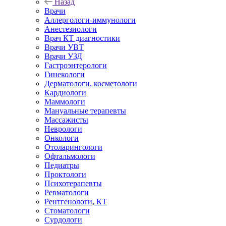
Назад
Врачи
Аллергологи-иммунологи
Анестезиологи
Врач КТ диагностики
Врачи УВТ
Врачи УЗД
Гастроэнтерологи
Гинекологи
Дерматологи, косметологи
Кардиологи
Маммологи
Мануальные терапевты
Массажисты
Неврологи
Онкологи
Отоларингологи
Офтальмологи
Педиатры
Проктологи
Психотерапевты
Ревматологи
Рентгенологи, КТ
Стоматологи
Сурдологи