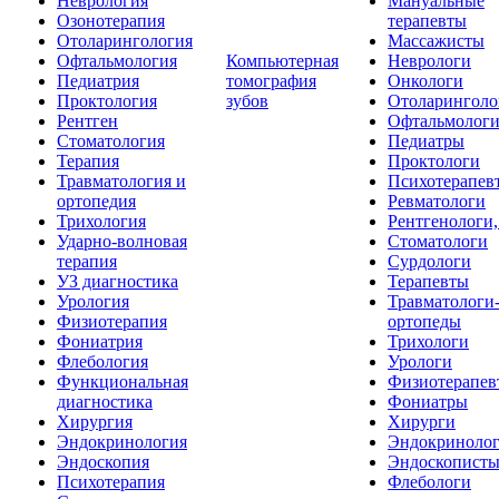
Неврология
Мануальные
Озонотерапия
терапевты
Отоларингология
Массажисты
Офтальмология
Компьютерная
Неврологи
Педиатрия
томография
Онкологи
Проктология
зубов
Отоларинголо
Рентген
Офтальмолог
Стоматология
Педиатры
Терапия
Проктологи
Травматология и
Психотерапев
ортопедия
Ревматологи
Трихология
Рентгенологи
Ударно-волновая
Стоматологи
терапия
Сурдологи
УЗ диагностика
Терапевты
Урология
Травматологи
Физиотерапия
ортопеды
Фониатрия
Трихологи
Флебология
Урологи
Функциональная
Физиотерапев
диагностика
Фониатры
Хирургия
Хирурги
Эндокринология
Эндокриноло
Эндоскопия
Эндоскопист
Психотерапия
Флебологи