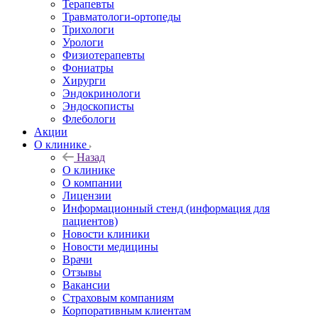
Терапевты
Травматологи-ортопеды
Трихологи
Урологи
Физиотерапевты
Фониатры
Хирурги
Эндокринологи
Эндоскописты
Флебологи
Акции
О клинике
Назад
О клинике
О компании
Лицензии
Информационный стенд (информация для
пациентов)
Новости клиники
Новости медицины
Врачи
Отзывы
Вакансии
Страховым компаниям
Корпоративным клиентам