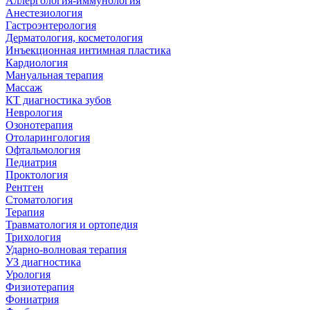
Аллергология-иммунология
Анестезиология
Гастроэнтерология
Дерматология, косметология
Инъекционная интимная пластика
Кардиология
Мануальная терапия
Массаж
КТ диагностика зубов
Неврология
Озонотерапия
Отоларингология
Офтальмология
Педиатрия
Проктология
Рентген
Стоматология
Терапия
Травматология и ортопедия
Трихология
Ударно-волновая терапия
УЗ диагностика
Урология
Физиотерапия
Фониатрия