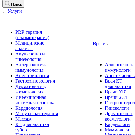
Поиск
Услуги
PRP-терапия
(плазмотерапия)
Медицинские
Врачи
анализы
Акушерство и
гинекология
Аллергология-
Аллергологи-
иммунология
иммунологи
Анестезиология
Анестезиолог
Гастроэнтерология
Врач КТ
Дерматология,
диагностики
косметология
Врачи УВТ
Инъекционная
Врачи УЗД
интимная пластика
Гастроэнтеро
Кардиология
Гинекологи
Мануальная терапия
Дерматологи,
Массаж
косметологи
КТ диагностика
Кардиологи
зубов
Маммологи