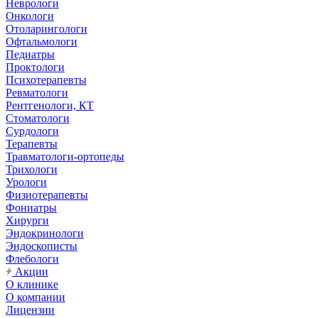
Неврологи
Онкологи
Отоларингологи
Офтальмологи
Педиатры
Проктологи
Психотерапевты
Ревматологи
Рентгенологи, КТ
Стоматологи
Сурдологи
Терапевты
Травматологи-ортопеды
Трихологи
Урологи
Физиотерапевты
Фониатры
Хирурги
Эндокринологи
Эндоскописты
Флебологи
Акции
О клинике
О компании
Лицензии