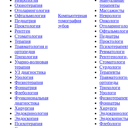
Неврология
Мануальные
Озонотерапия
терапевты
Отоларингология
Массажисты
Офтальмология
Компьютерная
Неврологи
Педиатрия
томография
Онкологи
Проктология
зубов
Отоларинголо
Рентген
Офтальмолог
Стоматология
Педиатры
Терапия
Проктологи
Травматология и
Психотерапев
ортопедия
Ревматологи
Трихология
Рентгенологи
Ударно-волновая
Стоматологи
терапия
Сурдологи
УЗ диагностика
Терапевты
Урология
Травматологи
Физиотерапия
ортопеды
Фониатрия
Трихологи
Флебология
Урологи
Функциональная
Физиотерапев
диагностика
Фониатры
Хирургия
Хирурги
Эндокринология
Эндокриноло
Эндоскопия
Эндоскопист
Психотерапия
Флебологи