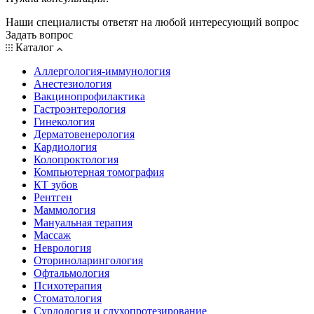
Наши специалисты ответят на любой интересующий вопрос
Задать вопрос
Каталог
Аллергология-иммунология
Анестезиология
Вакцинопрофилактика
Гастроэнтерология
Гинекология
Дерматовенерология
Кардиология
Колопроктология
Компьютерная томография
КТ зубов
Рентген
Маммология
Мануальная терапия
Массаж
Неврология
Оториноларингология
Офтальмология
Психотерапия
Стоматология
Сурдология и слухопротезирование