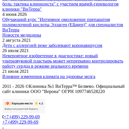
боль: тактика клинициста" с участием врачей-гинекологов
клиники "ВиТерра"
4 июня 2026
Обучающий курс "Интимное омоложение препаратом
полимолочной кислоты Эллаген (Ellagen)" для специалистов
ВиТерра
Новости медицины
2 августа 2021
Дети с аллергией реже заболевают коронавирусом
26 июля 2021
Невероятное изобретение в диагностике: новый
ультразвуковой пластырь может непрерывно контролировать
работу сердца в режиме реального времени
21 июля 2021
Влияние изменения климата на здоровье мозга
2011 - 2026 ©Клиника №1 ВиТерра™ Беляево. Официальный
сайт клиники ООО "Верона" ОГРН 1097746528220
+7 (499) 229-99-69
+7 (499) 229-99-69