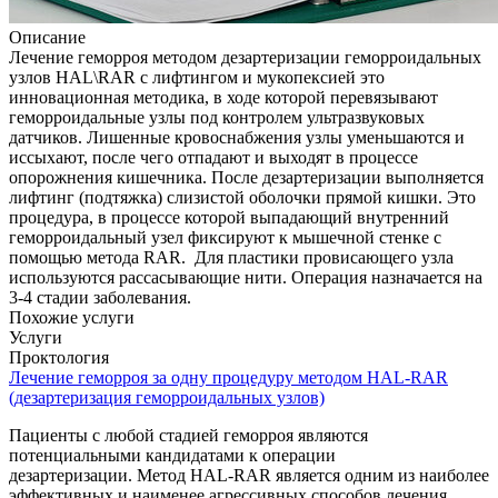
Описание
Лечение геморроя методом дезартеризации геморроидальных
узлов HAL\RAR c лифтингом и мукопексией это
инновационная методика, в ходе которой перевязывают
геморроидальные узлы под контролем ультразвуковых
датчиков. Лишенные кровоснабжения узлы уменьшаются и
иссыхают, после чего отпадают и выходят в процессе
опорожнения кишечника. После дезартеризации выполняется
лифтинг (подтяжка) слизистой оболочки прямой кишки. Это
процедура, в процессе которой выпадающий внутренний
геморроидальный узел фиксируют к мышечной стенке с
помощью метода RAR. Для пластики провисающего узла
используются рассасывающие нити. Операция назначается на
3-4 стадии заболевания.
Похожие услуги
Услуги
Проктология
Лечение геморроя за одну процедуру методом HAL-RAR
(дезартеризация геморроидальных узлов)
Пациенты с любой стадией геморроя являются
потенциальными кандидатами к операции
дезартеризации. Метод HAL-RAR является одним из наиболее
эффективных и наименее агрессивных способов лечения