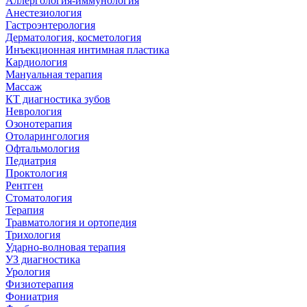
Аллергология-иммунология
Анестезиология
Гастроэнтерология
Дерматология, косметология
Инъекционная интимная пластика
Кардиология
Мануальная терапия
Массаж
КТ диагностика зубов
Неврология
Озонотерапия
Отоларингология
Офтальмология
Педиатрия
Проктология
Рентген
Стоматология
Терапия
Травматология и ортопедия
Трихология
Ударно-волновая терапия
УЗ диагностика
Урология
Физиотерапия
Фониатрия