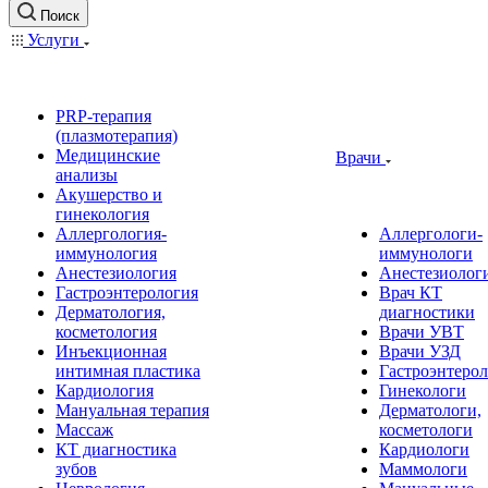
Поиск
Услуги
PRP-терапия
(плазмотерапия)
Медицинские
Врачи
анализы
Акушерство и
гинекология
Аллергология-
Аллергологи-
иммунология
иммунологи
Анестезиология
Анестезиолог
Гастроэнтерология
Врач КТ
Дерматология,
диагностики
косметология
Врачи УВТ
Инъекционная
Врачи УЗД
интимная пластика
Гастроэнтеро
Кардиология
Гинекологи
Мануальная терапия
Дерматологи,
Массаж
косметологи
КТ диагностика
Кардиологи
зубов
Маммологи