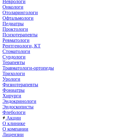
Неврологи
Онкологи
Отоларингологи
Офтальмологи
Педиатры
Проктологи
Психотерапевты
Ревматологи
Рентгенологи, КТ
Стоматологи
Сурдологи
Терапевты
Травматологи-ортопеды
Трихологи
Урологи
Физиотерапевты
Фониатры
Хирурги
Эндокринологи
Эндоскописты
Флебологи
Акции
О клинике
О компании
Лицензии