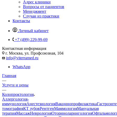
Адрес клиники
Вопросы от пациентов
Менеджмент
Случаи из практики
Контакты
Личный кабинет
+7 (499) 229-99-69
Контактная информация
г. Москва, ул. Профсоюзная, 104
info@viterramed.ru
WhatsApp
Главная
—
Услуги и цены
—
Колопроктология
Аллергология-
иммунология
Анестезиология
Вакцинопрофилактика
Гастроэнт
томография
КТ зубов
Рентген
Маммология
Мануальная
терапия
Массаж
Неврология
Оториноларингология
Офтальмолог