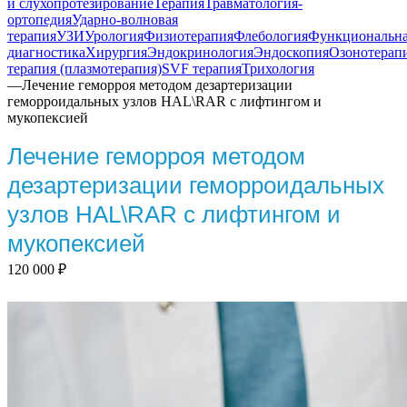
и слухопротезирование
Терапия
Травматология-
ортопедия
Ударно-волновая
терапия
УЗИ
Урология
Физиотерапия
Флебология
Функциональн
диагностика
Хирургия
Эндокринология
Эндоскопия
Озонотерап
терапия (плазмотерапия)
SVF терапия
Трихология
—
Лечение геморроя методом дезартеризации
геморроидальных узлов HAL\RAR c лифтингом и
мукопексией
Лечение геморроя методом
дезартеризации геморроидальных
узлов HAL\RAR c лифтингом и
мукопексией
120 000
₽