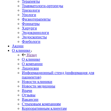
Терапевты
Травматологи-ортопеды
Трихологи
Урологи
Физиотерапевты
Фониатры
Хирурги
Эндокринологи
Эндоскописты
Флебологи
Акции
О клинике
Назад
О клинике
О компании
Лицензии
Информационный стенд (информация для
пациентов)
Новости клиники
Новости медицины
Врачи
Отзывы
Вакансии
Страховым компаниям
Корпоративным клиентам