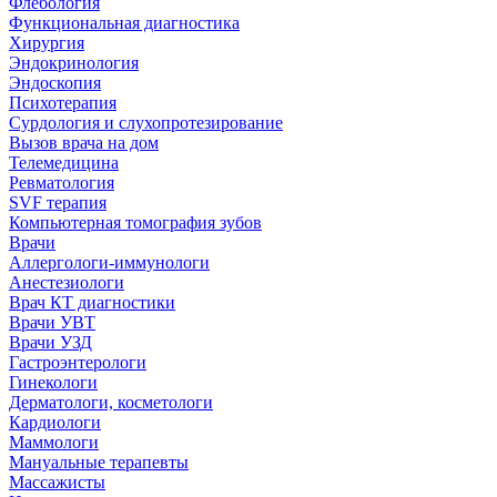
Флебология
Функциональная диагностика
Хирургия
Эндокринология
Эндоскопия
Психотерапия
Сурдология и слухопротезирование
Вызов врача на дом
Телемедицина
Ревматология
SVF терапия
Компьютерная томография зубов
Врачи
Аллергологи-иммунологи
Анестезиологи
Врач КТ диагностики
Врачи УВТ
Врачи УЗД
Гастроэнтерологи
Гинекологи
Дерматологи, косметологи
Кардиологи
Маммологи
Мануальные терапевты
Массажисты