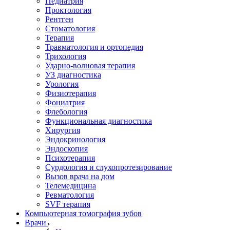
Педиатрия
Проктология
Рентген
Стоматология
Терапия
Травматология и ортопедия
Трихология
Ударно-волновая терапия
УЗ диагностика
Урология
Физиотерапия
Фониатрия
Флебология
Функциональная диагностика
Хирургия
Эндокринология
Эндоскопия
Психотерапия
Сурдология и слухопротезирование
Вызов врача на дом
Телемедицина
Ревматология
SVF терапия
Компьютерная томография зубов
Врачи