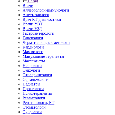
Назад
Врачи
Аллергологи-иммунологи
Анестезиологи
Врач КТ диагностики
Врачи УВТ
Врачи УЗД
Гастроэнтерологи
Гинекологи
Дерматологи, косметологи
Кардиологи
Маммологи
Мануальные терапевты
Массажисты
Неврологи
Онкологи
Отоларингологи
Офтальмологи
Педиатры
Проктологи
Психотерапевты
Ревматологи
Рентгенологи, КТ
Стоматологи
Сурдологи