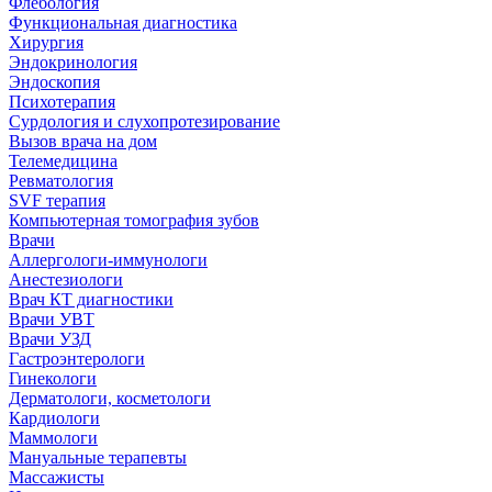
Флебология
Функциональная диагностика
Хирургия
Эндокринология
Эндоскопия
Психотерапия
Сурдология и слухопротезирование
Вызов врача на дом
Телемедицина
Ревматология
SVF терапия
Компьютерная томография зубов
Врачи
Аллергологи-иммунологи
Анестезиологи
Врач КТ диагностики
Врачи УВТ
Врачи УЗД
Гастроэнтерологи
Гинекологи
Дерматологи, косметологи
Кардиологи
Маммологи
Мануальные терапевты
Массажисты