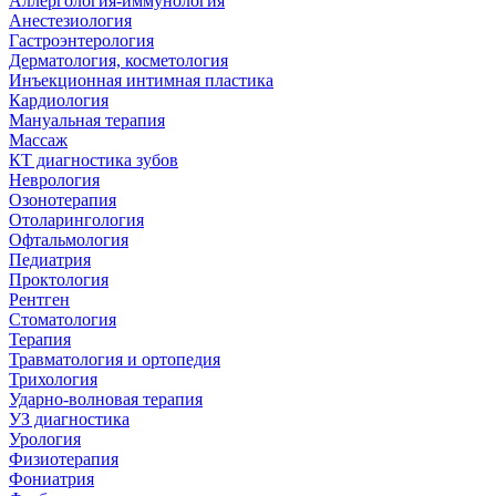
Аллергология-иммунология
Анестезиология
Гастроэнтерология
Дерматология, косметология
Инъекционная интимная пластика
Кардиология
Мануальная терапия
Массаж
КТ диагностика зубов
Неврология
Озонотерапия
Отоларингология
Офтальмология
Педиатрия
Проктология
Рентген
Стоматология
Терапия
Травматология и ортопедия
Трихология
Ударно-волновая терапия
УЗ диагностика
Урология
Физиотерапия
Фониатрия