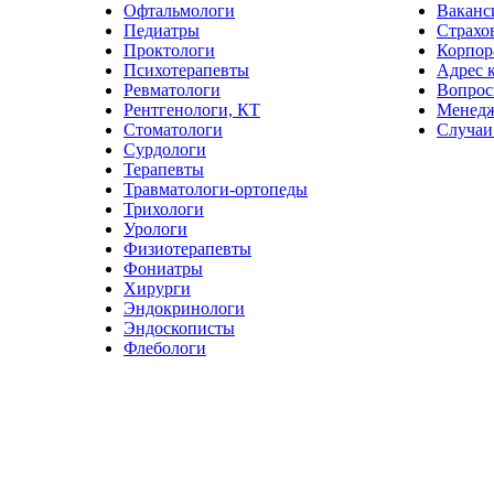
Офтальмологи
Ваканс
Педиатры
Страхо
Проктологи
Корпор
Психотерапевты
Адрес 
Ревматологи
Вопрос
Рентгенологи, КТ
Менед
Стоматологи
Случаи
Сурдологи
Терапевты
Травматологи-ортопеды
Трихологи
Урологи
Физиотерапевты
Фониатры
Хирурги
Эндокринологи
Эндоскописты
Флебологи