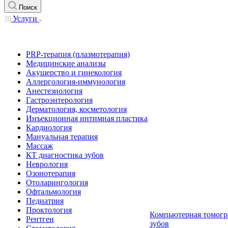
Поиск
Услуги
PRP-терапия (плазмотерапия)
Медицинские анализы
Акушерство и гинекология
Аллергология-иммунология
Анестезиология
Гастроэнтерология
Дерматология, косметология
Инъекционная интимная пластика
Кардиология
Мануальная терапия
Массаж
КТ диагностика зубов
Неврология
Озонотерапия
Отоларингология
Офтальмология
Педиатрия
Проктология
Компьютерная томогр
Рентген
зубов