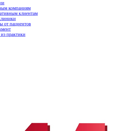
ии
вым компаниям
ативным клиентам
клиники
ы от пациентов
жмент
 из практики