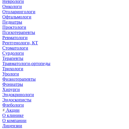
Неврологи
Онкологи
Отоларингологи
Офтальмологи
Педиатры
Проктологи
Психотерапевты
Ревматологи
Рентгенологи, КТ
Стоматологи
Сурдологи
Терапевты
Травматологи-ортопеды
Трихологи
Урологи
Физиотерапевты
Фониатры
Хирурги
Эндокринологи
Эндоскописты
Флебологи
Акции
О клинике
О компании
Лицензии