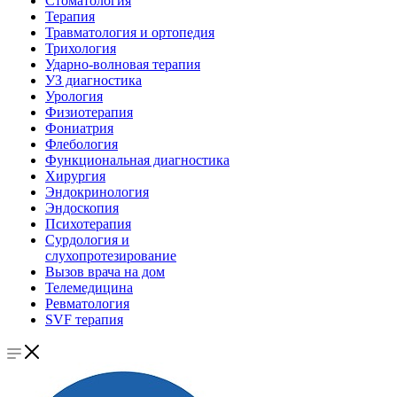
Стоматология
Терапия
Травматология и ортопедия
Трихология
Ударно-волновая терапия
УЗ диагностика
Урология
Физиотерапия
Фониатрия
Флебология
Функциональная диагностика
Хирургия
Эндокринология
Эндоскопия
Психотерапия
Сурдология и
слухопротезирование
Вызов врача на дом
Телемедицина
Ревматология
SVF терапия