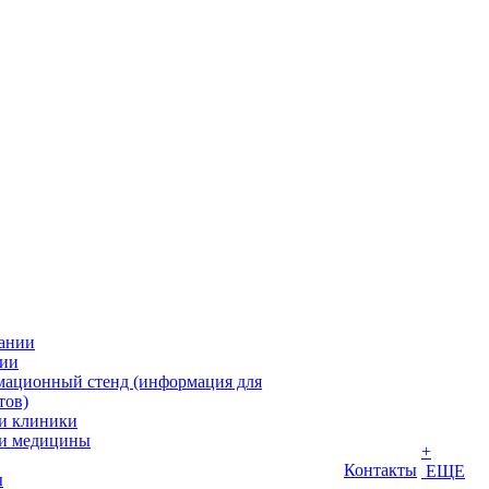
ании
ии
ационный стенд (информация для
тов)
и клиники
и медицины
+
Контакты
ЕЩЕ
ы