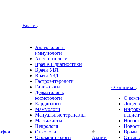
Врачи
Аллергологи-
иммунологи
Анестезиологи
Врач КТ диагностики
Врачи УВТ
Врачи УЗД
Гастроэнтерологи
Гинекологи
О клинике
Дерматологи,
косметологи
О комп
Кардиологи
Лиценз
Маммологи
Информ
Мануальные терапевты
пациен
Массажисты
Новост
Неврологи
Новост
афия
Онкологи
Врачи
Отоларингологи
Акции
Отзыв