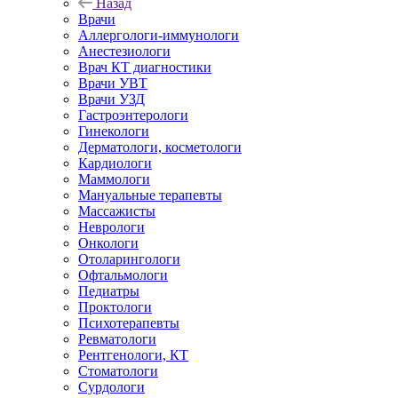
Назад
Врачи
Аллергологи-иммунологи
Анестезиологи
Врач КТ диагностики
Врачи УВТ
Врачи УЗД
Гастроэнтерологи
Гинекологи
Дерматологи, косметологи
Кардиологи
Маммологи
Мануальные терапевты
Массажисты
Неврологи
Онкологи
Отоларингологи
Офтальмологи
Педиатры
Проктологи
Психотерапевты
Ревматологи
Рентгенологи, КТ
Стоматологи
Сурдологи