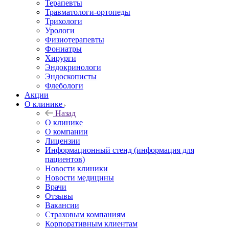
Терапевты
Травматологи-ортопеды
Трихологи
Урологи
Физиотерапевты
Фониатры
Хирурги
Эндокринологи
Эндоскописты
Флебологи
Акции
О клинике
Назад
О клинике
О компании
Лицензии
Информационный стенд (информация для
пациентов)
Новости клиники
Новости медицины
Врачи
Отзывы
Вакансии
Страховым компаниям
Корпоративным клиентам