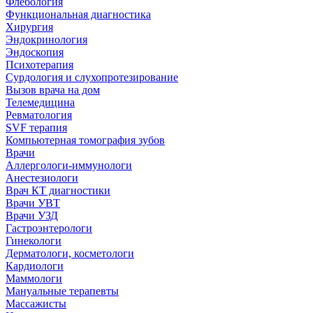
Флебология
Функциональная диагностика
Хирургия
Эндокринология
Эндоскопия
Психотерапия
Сурдология и слухопротезирование
Вызов врача на дом
Телемедицина
Ревматология
SVF терапия
Компьютерная томография зубов
Врачи
Аллергологи-иммунологи
Анестезиологи
Врач КТ диагностики
Врачи УВТ
Врачи УЗД
Гастроэнтерологи
Гинекологи
Дерматологи, косметологи
Кардиологи
Маммологи
Мануальные терапевты
Массажисты