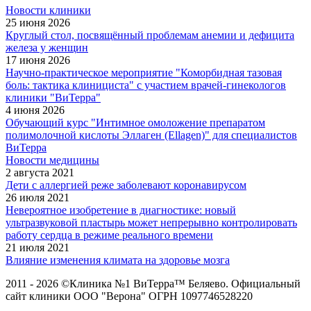
Новости клиники
25 июня 2026
Круглый стол, посвящённый проблемам анемии и дефицита
железа у женщин
17 июня 2026
Научно-практическое мероприятие "Коморбидная тазовая
боль: тактика клинициста" с участием врачей-гинекологов
клиники "ВиТерра"
4 июня 2026
Обучающий курс "Интимное омоложение препаратом
полимолочной кислоты Эллаген (Ellagen)" для специалистов
ВиТерра
Новости медицины
2 августа 2021
Дети с аллергией реже заболевают коронавирусом
26 июля 2021
Невероятное изобретение в диагностике: новый
ультразвуковой пластырь может непрерывно контролировать
работу сердца в режиме реального времени
21 июля 2021
Влияние изменения климата на здоровье мозга
2011 - 2026 ©Клиника №1 ВиТерра™ Беляево. Официальный
сайт клиники ООО "Верона" ОГРН 1097746528220