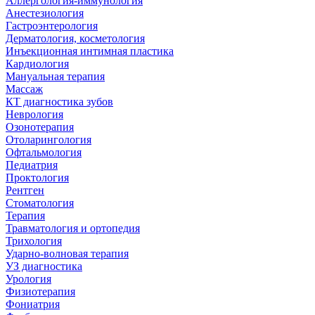
Аллергология-иммунология
Анестезиология
Гастроэнтерология
Дерматология, косметология
Инъекционная интимная пластика
Кардиология
Мануальная терапия
Массаж
КТ диагностика зубов
Неврология
Озонотерапия
Отоларингология
Офтальмология
Педиатрия
Проктология
Рентген
Стоматология
Терапия
Травматология и ортопедия
Трихология
Ударно-волновая терапия
УЗ диагностика
Урология
Физиотерапия
Фониатрия