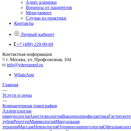
Адрес клиники
Вопросы от пациентов
Менеджмент
Случаи из практики
Контакты
Личный кабинет
+7 (499) 229-99-69
Контактная информация
г. Москва, ул. Профсоюзная, 104
info@viterramed.ru
WhatsApp
Главная
—
Услуги и цены
—
Компьютерная томография
Аллергология-
иммунология
Анестезиология
Вакцинопрофилактика
Гастроэнт
зубов
Рентген
Маммология
Мануальная
терапия
Массаж
Неврология
Оториноларингология
Офтальмолог