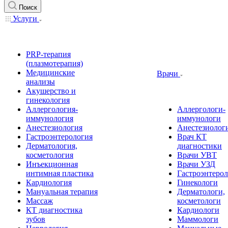
Поиск
Услуги
PRP-терапия
(плазмотерапия)
Медицинские
Врачи
анализы
Акушерство и
гинекология
Аллергология-
Аллергологи-
иммунология
иммунологи
Анестезиология
Анестезиолог
Гастроэнтерология
Врач КТ
Дерматология,
диагностики
косметология
Врачи УВТ
Инъекционная
Врачи УЗД
интимная пластика
Гастроэнтеро
Кардиология
Гинекологи
Мануальная терапия
Дерматологи,
Массаж
косметологи
КТ диагностика
Кардиологи
зубов
Маммологи