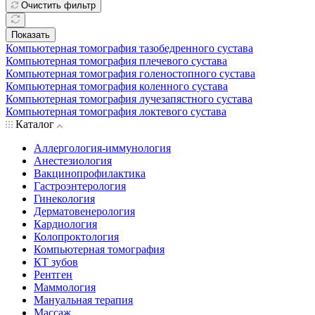
Очистить фильтр
Показать
Компьютерная томография тазобедренного сустава
Компьютерная томография плечевого сустава
Компьютерная томография голеностопного сустава
Компьютерная томография коленного сустава
Компьютерная томография лучезапястного сустава
Компьютерная томография локтевого сустава
Каталог
Аллергология-иммунология
Анестезиология
Вакцинопрофилактика
Гастроэнтерология
Гинекология
Дерматовенерология
Кардиология
Колопроктология
Компьютерная томография
КТ зубов
Рентген
Маммология
Мануальная терапия
Массаж