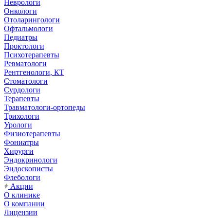
Неврологи
Онкологи
Отоларингологи
Офтальмологи
Педиатры
Проктологи
Психотерапевты
Ревматологи
Рентгенологи, КТ
Стоматологи
Сурдологи
Терапевты
Травматологи-ортопеды
Трихологи
Урологи
Физиотерапевты
Фониатры
Хирурги
Эндокринологи
Эндоскописты
Флебологи
Акции
О клинике
О компании
Лицензии