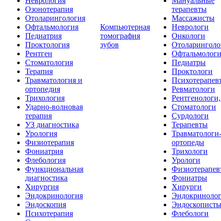
Неврология
Мануальные
Озонотерапия
терапевты
Отоларингология
Массажисты
Офтальмология
Компьютерная
Неврологи
Педиатрия
томография
Онкологи
Проктология
зубов
Отоларинголо
Рентген
Офтальмолог
Стоматология
Педиатры
Терапия
Проктологи
Травматология и
Психотерапев
ортопедия
Ревматологи
Трихология
Рентгенологи
Ударно-волновая
Стоматологи
терапия
Сурдологи
УЗ диагностика
Терапевты
Урология
Травматологи
Физиотерапия
ортопеды
Фониатрия
Трихологи
Флебология
Урологи
Функциональная
Физиотерапев
диагностика
Фониатры
Хирургия
Хирурги
Эндокринология
Эндокриноло
Эндоскопия
Эндоскопист
Психотерапия
Флебологи