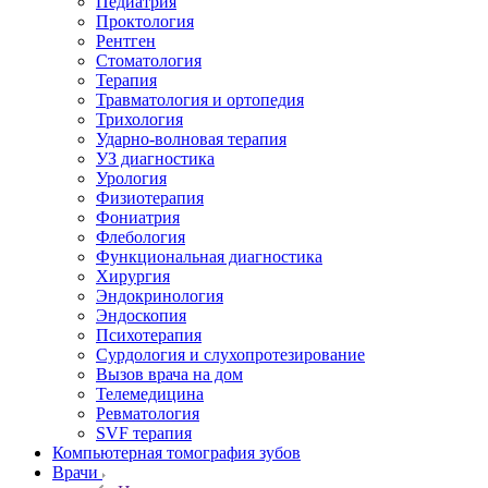
Педиатрия
Проктология
Рентген
Стоматология
Терапия
Травматология и ортопедия
Трихология
Ударно-волновая терапия
УЗ диагностика
Урология
Физиотерапия
Фониатрия
Флебология
Функциональная диагностика
Хирургия
Эндокринология
Эндоскопия
Психотерапия
Сурдология и слухопротезирование
Вызов врача на дом
Телемедицина
Ревматология
SVF терапия
Компьютерная томография зубов
Врачи