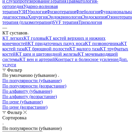
и слухопротезирование
Терапия
Травматология-
ортопедия
Ударно-волновая
терапия
УЗИ
Урология
Физиотерапия
Флебология
Функциональн
диагностика
Хирургия
Эндокринология
Эндоскопия
Озонотерап
терапия (плазмотерапия)
SVF терапия
Трихология
—
КТ суставов
КТ легких
КТ головы
КТ костей верхних и нижних
конечностей
КТ придаточных пазух носа
КТ позвоночника
КТ
костей таза
КТ брюшной полости
КТ малого таза
КТ трубчатых
костей
КТ шеи и щитовидной железы
КТ мочевыводящей
системы
КТ вен и артерий
Контраст и болюсное усиление
Доп.
услуги
Фильтр
По умолчанию (убывание)
По популярности (убывание)
По популярности (возрастание)
По алфавиту (убывание)
По алфавиту (возрастание)
По цене (убывание)
По цене (возрастание)
Фильтр
Сортировка
По популярности (убывание)