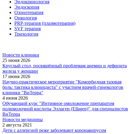
Эндокринология
Эндоскопия
Озонотерапия
Онкология
PRP-терапия (плазмотерапия)
SVF терапия
Трихология
Новости клиники
25 июня 2026
Круглый стол, посвящённый проблемам анемии и дефицита
железа у женщин
17 июня 2026
Научно-практическое мероприятие "Коморбидная тазовая
боль: тактика клинициста" с участием врачей-гинекологов
клиники "ВиТерра"
4 июня 2026
Обучающий курс "Интимное омоложение препаратом
полимолочной кислоты Эллаген (Ellagen)" для специалистов
ВиТерра
Новости медицины
2 августа 2021
Дети с аллергией реже заболевают коронавирусом