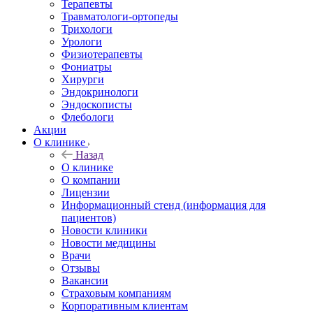
Терапевты
Травматологи-ортопеды
Трихологи
Урологи
Физиотерапевты
Фониатры
Хирурги
Эндокринологи
Эндоскописты
Флебологи
Акции
О клинике
Назад
О клинике
О компании
Лицензии
Информационный стенд (информация для
пациентов)
Новости клиники
Новости медицины
Врачи
Отзывы
Вакансии
Страховым компаниям
Корпоративным клиентам