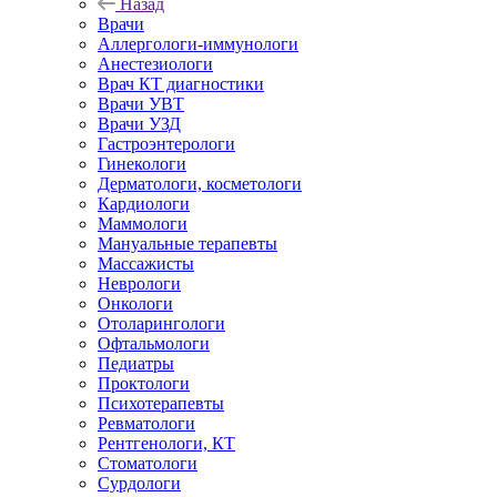
Назад
Врачи
Аллергологи-иммунологи
Анестезиологи
Врач КТ диагностики
Врачи УВТ
Врачи УЗД
Гастроэнтерологи
Гинекологи
Дерматологи, косметологи
Кардиологи
Маммологи
Мануальные терапевты
Массажисты
Неврологи
Онкологи
Отоларингологи
Офтальмологи
Педиатры
Проктологи
Психотерапевты
Ревматологи
Рентгенологи, КТ
Стоматологи
Сурдологи