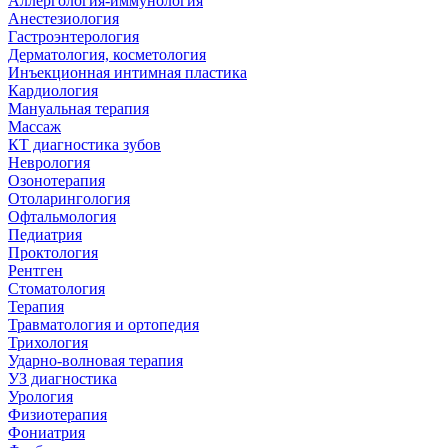
Аллергология-иммунология
Анестезиология
Гастроэнтерология
Дерматология, косметология
Инъекционная интимная пластика
Кардиология
Мануальная терапия
Массаж
КТ диагностика зубов
Неврология
Озонотерапия
Отоларингология
Офтальмология
Педиатрия
Проктология
Рентген
Стоматология
Терапия
Травматология и ортопедия
Трихология
Ударно-волновая терапия
УЗ диагностика
Урология
Физиотерапия
Фониатрия