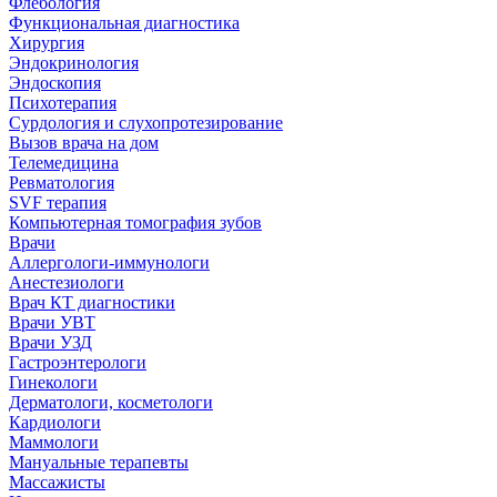
Флебология
Функциональная диагностика
Хирургия
Эндокринология
Эндоскопия
Психотерапия
Сурдология и слухопротезирование
Вызов врача на дом
Телемедицина
Ревматология
SVF терапия
Компьютерная томография зубов
Врачи
Аллергологи-иммунологи
Анестезиологи
Врач КТ диагностики
Врачи УВТ
Врачи УЗД
Гастроэнтерологи
Гинекологи
Дерматологи, косметологи
Кардиологи
Маммологи
Мануальные терапевты
Массажисты