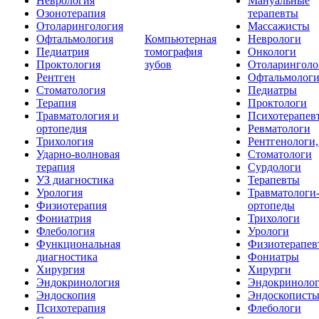
Неврология
Мануальные
Озонотерапия
терапевты
Отоларингология
Массажисты
Офтальмология
Компьютерная
Неврологи
Педиатрия
томография
Онкологи
Проктология
зубов
Отоларинголо
Рентген
Офтальмолог
Стоматология
Педиатры
Терапия
Проктологи
Травматология и
Психотерапев
ортопедия
Ревматологи
Трихология
Рентгенологи
Ударно-волновая
Стоматологи
терапия
Сурдологи
УЗ диагностика
Терапевты
Урология
Травматологи
Физиотерапия
ортопеды
Фониатрия
Трихологи
Флебология
Урологи
Функциональная
Физиотерапев
диагностика
Фониатры
Хирургия
Хирурги
Эндокринология
Эндокриноло
Эндоскопия
Эндоскопист
Психотерапия
Флебологи