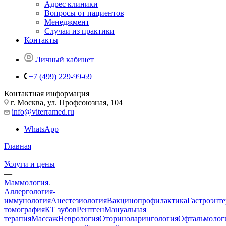
Адрес клиники
Вопросы от пациентов
Менеджмент
Случаи из практики
Контакты
Личный кабинет
+7 (499) 229-99-69
Контактная информация
г. Москва, ул. Профсоюзная, 104
info@viterramed.ru
WhatsApp
Главная
—
Услуги и цены
—
Маммология
Аллергология-
иммунология
Анестезиология
Вакцинопрофилактика
Гастроэнт
томография
КТ зубов
Рентген
Мануальная
терапия
Массаж
Неврология
Оториноларингология
Офтальмолог