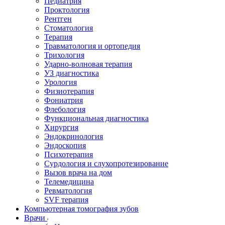
Педиатрия
Проктология
Рентген
Стоматология
Терапия
Травматология и ортопедия
Трихология
Ударно-волновая терапия
УЗ диагностика
Урология
Физиотерапия
Фониатрия
Флебология
Функциональная диагностика
Хирургия
Эндокринология
Эндоскопия
Психотерапия
Сурдология и слухопротезирование
Вызов врача на дом
Телемедицина
Ревматология
SVF терапия
Компьютерная томография зубов
Врачи