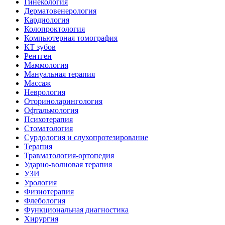
Гинекология
Дерматовенерология
Кардиология
Колопроктология
Компьютерная томография
КТ зубов
Рентген
Маммология
Мануальная терапия
Массаж
Неврология
Оториноларингология
Офтальмология
Психотерапия
Стоматология
Сурдология и слухопротезирование
Терапия
Травматология-ортопедия
Ударно-волновая терапия
УЗИ
Урология
Физиотерапия
Флебология
Функциональная диагностика
Хирургия