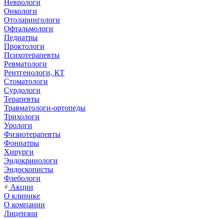
Неврологи
Онкологи
Отоларингологи
Офтальмологи
Педиатры
Проктологи
Психотерапевты
Ревматологи
Рентгенологи, КТ
Стоматологи
Сурдологи
Терапевты
Травматологи-ортопеды
Трихологи
Урологи
Физиотерапевты
Фониатры
Хирурги
Эндокринологи
Эндоскописты
Флебологи
Акции
О клинике
О компании
Лицензии