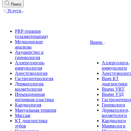
Поиск
Услуги
PRP-терапия
(плазмотерапия)
Медицинские
Врачи
анализы
Акушерство и
гинекология
Аллергология-
Аллергологи-
иммунология
иммунологи
Анестезиология
Анестезиолог
Гастроэнтерология
Врач КТ
Дерматология,
диагностики
косметология
Врачи УВТ
Инъекционная
Врачи УЗД
интимная пластика
Гастроэнтеро
Кардиология
Гинекологи
Мануальная терапия
Дерматологи,
Массаж
косметологи
КТ диагностика
Кардиологи
зубов
Маммологи