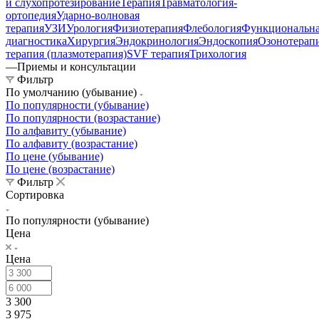
и слухопротезирование
Терапия
Травматология-
ортопедия
Ударно-волновая
терапия
УЗИ
Урология
Физиотерапия
Флебология
Функциональн
диагностика
Хирургия
Эндокринология
Эндоскопия
Озонотерап
терапия (плазмотерапия)
SVF терапия
Трихология
—
Приемы и консультации
Фильтр
По умолчанию (убывание)
По популярности (убывание)
По популярности (возрастание)
По алфавиту (убывание)
По алфавиту (возрастание)
По цене (убывание)
По цене (возрастание)
Фильтр
Сортировка
По популярности (убывание)
Цена
Цена
3 300
3 975