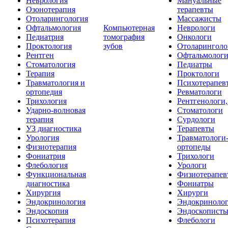
Неврология
Мануальные
Озонотерапия
терапевты
Отоларингология
Массажисты
Офтальмология
Компьютерная
Неврологи
Педиатрия
томография
Онкологи
Проктология
зубов
Отоларинголо
Рентген
Офтальмолог
Стоматология
Педиатры
Терапия
Проктологи
Травматология и
Психотерапев
ортопедия
Ревматологи
Трихология
Рентгенологи
Ударно-волновая
Стоматологи
терапия
Сурдологи
УЗ диагностика
Терапевты
Урология
Травматологи
Физиотерапия
ортопеды
Фониатрия
Трихологи
Флебология
Урологи
Функциональная
Физиотерапев
диагностика
Фониатры
Хирургия
Хирурги
Эндокринология
Эндокриноло
Эндоскопия
Эндоскопист
Психотерапия
Флебологи