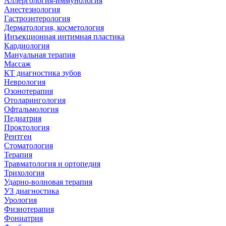
Аллергология-иммунология
Анестезиология
Гастроэнтерология
Дерматология, косметология
Инъекционная интимная пластика
Кардиология
Мануальная терапия
Массаж
КТ диагностика зубов
Неврология
Озонотерапия
Отоларингология
Офтальмология
Педиатрия
Проктология
Рентген
Стоматология
Терапия
Травматология и ортопедия
Трихология
Ударно-волновая терапия
УЗ диагностика
Урология
Физиотерапия
Фониатрия