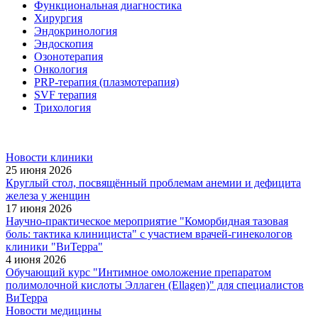
Функциональная диагностика
Хирургия
Эндокринология
Эндоскопия
Озонотерапия
Онкология
PRP-терапия (плазмотерапия)
SVF терапия
Трихология
Новости клиники
25 июня 2026
Круглый стол, посвящённый проблемам анемии и дефицита
железа у женщин
17 июня 2026
Научно-практическое мероприятие "Коморбидная тазовая
боль: тактика клинициста" с участием врачей-гинекологов
клиники "ВиТерра"
4 июня 2026
Обучающий курс "Интимное омоложение препаратом
полимолочной кислоты Эллаген (Ellagen)" для специалистов
ВиТерра
Новости медицины