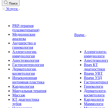
Поиск
Услуги
PRP-терапия
(плазмотерапия)
Медицинские
Врачи
анализы
Акушерство и
гинекология
Аллергология-
Аллергологи-
иммунология
иммунологи
Анестезиология
Анестезиолог
Гастроэнтерология
Врач КТ
Дерматология,
диагностики
косметология
Врачи УВТ
Инъекционная
Врачи УЗД
интимная пластика
Гастроэнтеро
Кардиология
Гинекологи
Мануальная терапия
Дерматологи,
Массаж
косметологи
КТ диагностика
Кардиологи
зубов
Маммологи