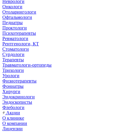
Неврологи
Онкологи
Отоларингологи
Офтальмологи
Педиатры
Проктологи
Психотерапевты
Ревматологи
Рентгенологи, КТ
Стоматологи
Сурдологи
Терапевты
Травматологи-ортопеды
Трихологи
Урологи
Физиотерапевты
Фониатры
Хирурги
Эндокринологи
Эндоскописты
Флебологи
Акции
О клинике
О компании
Лицензии