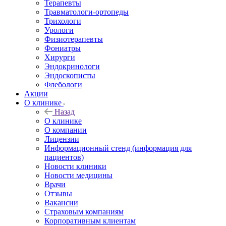
Терапевты
Травматологи-ортопеды
Трихологи
Урологи
Физиотерапевты
Фониатры
Хирурги
Эндокринологи
Эндоскописты
Флебологи
Акции
О клинике
Назад
О клинике
О компании
Лицензии
Информационный стенд (информация для
пациентов)
Новости клиники
Новости медицины
Врачи
Отзывы
Вакансии
Страховым компаниям
Корпоративным клиентам