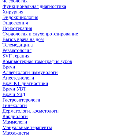
Флебология
Функциональная диагностика
Хирургия
Эндокринология
Эндоскопия
Психотерапия
Сурдология и слухопротезирование
Вызов врача на дом
Телемедицина
Ревматология
SVF терапия
Компьютерная томография зубов
Врачи
Аллергологи-иммунологи
Анестезиологи
Врач КТ диагностики
Врачи УВТ
Врачи УЗД
Гастроэнтерологи
Гинекологи
Дерматологи, косметологи
Кардиологи
Маммологи
Мануальные терапевты
Массажисты