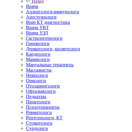
Назад
Врачи
Аллергологи-иммунологи
Анестезиологи
Врач КТ диагностики
Врачи УВТ
Врачи УЗД
Гастроэнтерологи
Гинекологи
Дерматологи, косметологи
Кардиологи
Маммологи
Мануальные терапевты
Массажисты
Неврологи
Онкологи
Отоларингологи
Офтальмологи
Педиатры
Проктологи
Психотерапевты
Ревматологи
Рентгенологи, КТ
Стоматологи
Сурдологи