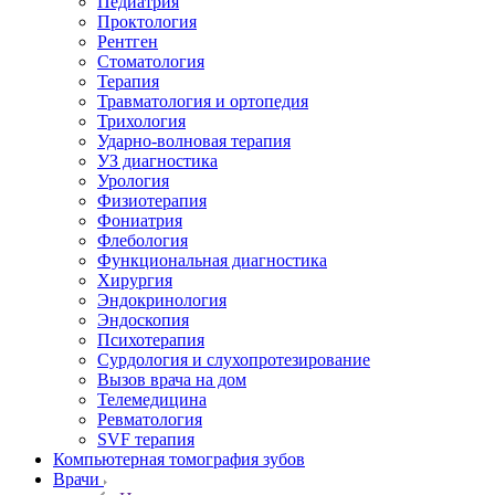
Педиатрия
Проктология
Рентген
Стоматология
Терапия
Травматология и ортопедия
Трихология
Ударно-волновая терапия
УЗ диагностика
Урология
Физиотерапия
Фониатрия
Флебология
Функциональная диагностика
Хирургия
Эндокринология
Эндоскопия
Психотерапия
Сурдология и слухопротезирование
Вызов врача на дом
Телемедицина
Ревматология
SVF терапия
Компьютерная томография зубов
Врачи