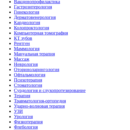
Вакцинопрофилактика
Гастроэнтерология
Гинекология
Дерматовенерология
Кардиология
Колопроктология
Компьютерная томография
КТ зубов
Рентген
Маммология
Мануальная терапия
Массаж
Неврология
Оториноларингология
Офтальмология
Психотерапия
Стоматология
Сурдология и слухопротезирование
Терапия
Травматология-ортопедия
Ударно-волновая терапия
УЗИ
Урология
Физиотерапия
Флебология