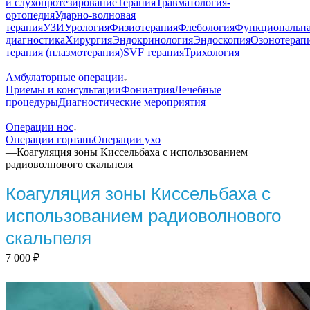
и слухопротезирование
Терапия
Травматология-
ортопедия
Ударно-волновая
терапия
УЗИ
Урология
Физиотерапия
Флебология
Функциональн
диагностика
Хирургия
Эндокринология
Эндоскопия
Озонотерап
терапия (плазмотерапия)
SVF терапия
Трихология
—
Амбулаторные операции
Приемы и консультации
Фониатрия
Лечебные
процедуры
Диагностические мероприятия
—
Операции нос
Операции гортань
Операции ухо
—
Коагуляция зоны Киссельбаха с использованием
радиоволнового скальпеля
Коагуляция зоны Киссельбаха с
использованием радиоволнового
скальпеля
7 000
₽