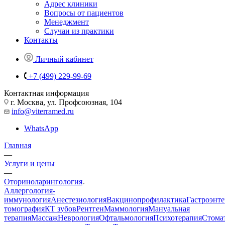
Адрес клиники
Вопросы от пациентов
Менеджмент
Случаи из практики
Контакты
Личный кабинет
+7 (499) 229-99-69
Контактная информация
г. Москва, ул. Профсоюзная, 104
info@viterramed.ru
WhatsApp
Главная
—
Услуги и цены
—
Оториноларингология
Аллергология-
иммунология
Анестезиология
Вакцинопрофилактика
Гастроэнт
томография
КТ зубов
Рентген
Маммология
Мануальная
терапия
Массаж
Неврология
Офтальмология
Психотерапия
Стома