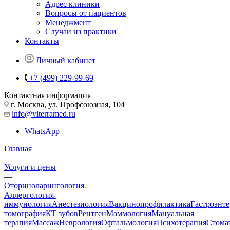
Адрес клиники
Вопросы от пациентов
Менеджмент
Случаи из практики
Контакты
Личный кабинет
+7 (499) 229-99-69
Контактная информация
г. Москва, ул. Профсоюзная, 104
info@viterramed.ru
WhatsApp
Главная
—
Услуги и цены
—
Оториноларингология
Аллергология-
иммунология
Анестезиология
Вакцинопрофилактика
Гастроэнт
томография
КТ зубов
Рентген
Маммология
Мануальная
терапия
Массаж
Неврология
Офтальмология
Психотерапия
Стома