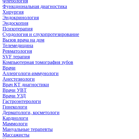
Флебология
Функциональная диагностика
Хирургия
Эндокринология
Эндоскопия
Психотерапия
Сурдология и слухопротезирование
Вызов врача на дом
Телемедицина
Ревматология
SVF терапия
Компьютерная томография зубов
Врачи
Аллергологи-иммунологи
Анестезиологи
Врач КТ диагностики
Врачи УВТ
Врачи УЗД
Гастроэнтерологи
Гинекологи
Дерматологи, косметологи
Кардиологи
Маммологи
Мануальные терапевты
Массажисты