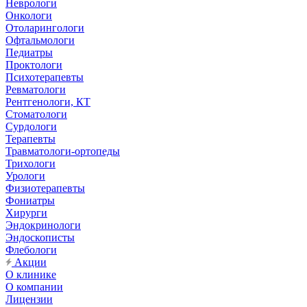
Неврологи
Онкологи
Отоларингологи
Офтальмологи
Педиатры
Проктологи
Психотерапевты
Ревматологи
Рентгенологи, КТ
Стоматологи
Сурдологи
Терапевты
Травматологи-ортопеды
Трихологи
Урологи
Физиотерапевты
Фониатры
Хирурги
Эндокринологи
Эндоскописты
Флебологи
Акции
О клинике
О компании
Лицензии