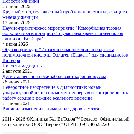
Новости клиники
25 июня 2026
Круглый стол, посвящённый проблемам анемии и дефицита
железа у женщин
17 июня 2026
Научно-практическое мероприятие "Коморбидная тазовая
боль: тактика клинициста" с участием врачей-гинекологов
клиники "ВиТерра"
4 июня 2026
Обучающий курс "Интимное омоложение препаратом
полимолочной кислоты Эллаген (Ellagen)" для специалистов
ВиТерра
Новости медицины
2 августа 2021
Дети с аллергией реже заболевают коронавирусом
26 июля 2021
Невероятное изобретение в диагностике: новый
ультразвуковой пластырь может непрерывно контролировать
работу сердца в режиме реального времени
21 июля 2021
Влияние изменения климата на здоровье мозга
2011 - 2026 ©Клиника №1 ВиТерра™ Беляево. Официальный
сайт клиники ООО "Верона" ОГРН 1097746528220