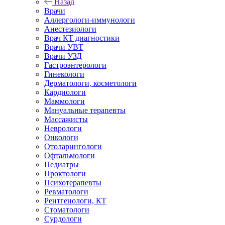
Назад
Врачи
Аллергологи-иммунологи
Анестезиологи
Врач КТ диагностики
Врачи УВТ
Врачи УЗД
Гастроэнтерологи
Гинекологи
Дерматологи, косметологи
Кардиологи
Маммологи
Мануальные терапевты
Массажисты
Неврологи
Онкологи
Отоларингологи
Офтальмологи
Педиатры
Проктологи
Психотерапевты
Ревматологи
Рентгенологи, КТ
Стоматологи
Сурдологи