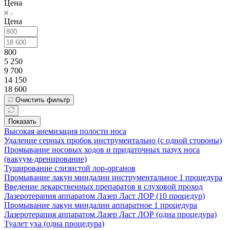
Цена
Цена
800
5 250
9 700
14 150
18 600
Очистить фильтр
Показать
Высокая анемизация полости носа
Удаление серных пробок инструментально (с одной стороны)
Промывание носовых ходов и придаточных пазух носа
(вакуум-дренирование)
Туширование слизистой лор-органов
Промывание лакун миндалин инструментальное 1 процедура
Введение лекарственных препаратов в слуховой проход
Лазеротерапия аппаратом Лазер Ласт ЛОР (10 процедур)
Промывание лакун миндалин аппаратное 1 процедура
Лазеротерапия аппаратом Лазер Ласт ЛОР (одна процедура)
Туалет уха (одна процедура)