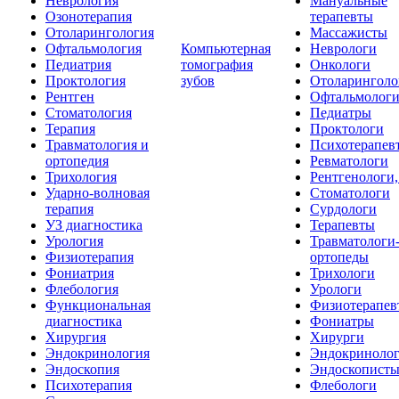
Неврология
Мануальные
Озонотерапия
терапевты
Отоларингология
Массажисты
Офтальмология
Компьютерная
Неврологи
Педиатрия
томография
Онкологи
Проктология
зубов
Отоларинголо
Рентген
Офтальмолог
Стоматология
Педиатры
Терапия
Проктологи
Травматология и
Психотерапев
ортопедия
Ревматологи
Трихология
Рентгенологи
Ударно-волновая
Стоматологи
терапия
Сурдологи
УЗ диагностика
Терапевты
Урология
Травматологи
Физиотерапия
ортопеды
Фониатрия
Трихологи
Флебология
Урологи
Функциональная
Физиотерапев
диагностика
Фониатры
Хирургия
Хирурги
Эндокринология
Эндокриноло
Эндоскопия
Эндоскопист
Психотерапия
Флебологи