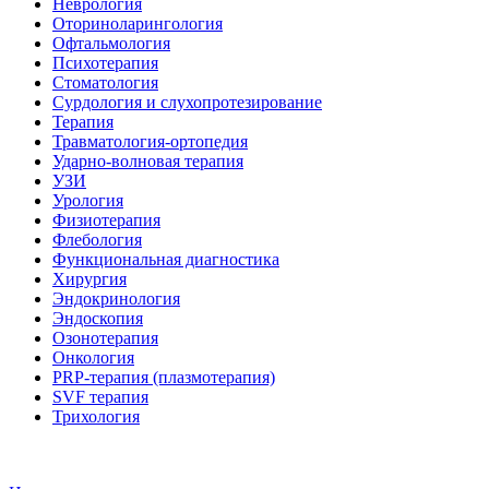
Неврология
Оториноларингология
Офтальмология
Психотерапия
Стоматология
Сурдология и слухопротезирование
Терапия
Травматология-ортопедия
Ударно-волновая терапия
УЗИ
Урология
Физиотерапия
Флебология
Функциональная диагностика
Хирургия
Эндокринология
Эндоскопия
Озонотерапия
Онкология
PRP-терапия (плазмотерапия)
SVF терапия
Трихология