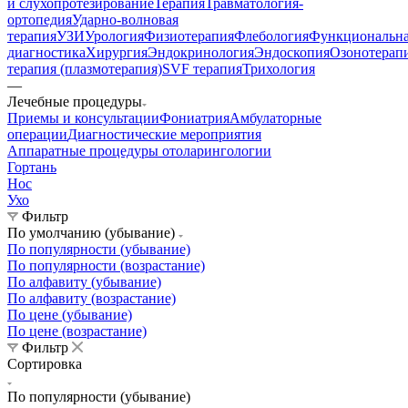
и слухопротезирование
Терапия
Травматология-
ортопедия
Ударно-волновая
терапия
УЗИ
Урология
Физиотерапия
Флебология
Функциональн
диагностика
Хирургия
Эндокринология
Эндоскопия
Озонотерап
терапия (плазмотерапия)
SVF терапия
Трихология
—
Лечебные процедуры
Приемы и консультации
Фониатрия
Амбулаторные
операции
Диагностические мероприятия
Аппаратные процедуры отоларингологии
Гортань
Нос
Ухо
Фильтр
По умолчанию (убывание)
По популярности (убывание)
По популярности (возрастание)
По алфавиту (убывание)
По алфавиту (возрастание)
По цене (убывание)
По цене (возрастание)
Фильтр
Сортировка
По популярности (убывание)