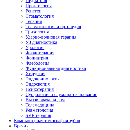
Педиатрия
Проктология
Рентген
Стоматология
Терапия
Травматология и ортопедия
Трихология
Ударно-волновая терапия
УЗ диагностика
Урология
Физиотерапия
Фониатрия
Флебология
Функциональная диагностика
Хирургия
Эндокринология
Эндоскопия
Психотерапия
Сурдология и слухопротезирование
Вызов врача на дом
Телемедицина
Ревматология
SVF терапия
Компьютерная томография зубов
Врачи