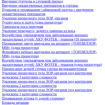
Введение турунды в слуховой проход
Введение лекарственных препаратов в гортань
Пункция и промывание гайморовой пазухи с введением
лекарственных препаратов
Удаление инородного тела ЛОР -органов
Туалет носа и пазух (одна процедура)
Тампонада носа передняя
Удаление переднего, заднего тампона из носа
Воздействие ультразвуком при заболеваниях верхних
дыхательных путей: АКУ ФОТЕК - терапия (10 процедур)
Промывание лакун миндалин на аппарате «ТОНЗИЛЛОР-
ММ» (одна процедура)
Фонофорез небных миндалин на аппарате «ТОНЗИЛЛОР-
ММ» (одна процедура)
Воздействие ультразвуком при заболеваниях верхних
дыхательных путей: АКУ ФОТЕК - терапия (одна процедура)
Прижигание задней стенки глотки медикаментозное
Удаление инородного тела ЛОР-органов под контролем
эндоскопа 3 категории сложности
Удаление инородного тела ЛОР-органов под контролем
эндоскопа 2 категории сложности
Удаление инородного тела ЛОР-органов под контролем
эндоскопа 1 категории сложности
Промывание аттика (с одной стороны)
Блокада заушная