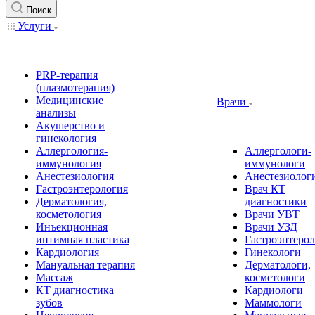
Поиск
Услуги
PRP-терапия
(плазмотерапия)
Медицинские
Врачи
анализы
Акушерство и
гинекология
Аллергология-
Аллергологи-
иммунология
иммунологи
Анестезиология
Анестезиолог
Гастроэнтерология
Врач КТ
Дерматология,
диагностики
косметология
Врачи УВТ
Инъекционная
Врачи УЗД
интимная пластика
Гастроэнтеро
Кардиология
Гинекологи
Мануальная терапия
Дерматологи,
Массаж
косметологи
КТ диагностика
Кардиологи
зубов
Маммологи