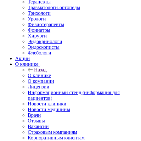
Терапевты
Травматологи-ортопеды
Трихологи
Урологи
Физиотерапевты
Фониатры
Хирурги
Эндокринологи
Эндоскописты
Флебологи
Акции
О клинике
Назад
О клинике
О компании
Лицензии
Информационный стенд (информация для
пациентов)
Новости клиники
Новости медицины
Врачи
Отзывы
Вакансии
Страховым компаниям
Корпоративным клиентам