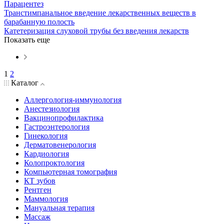
Парацентез
Транстимпанальное введение лекарственных веществ в
барабанную полость
Катетеризация слуховой трубы без введения лекарств
Показать еще
1
2
Каталог
Аллергология-иммунология
Анестезиология
Вакцинопрофилактика
Гастроэнтерология
Гинекология
Дерматовенерология
Кардиология
Колопроктология
Компьютерная томография
КТ зубов
Рентген
Маммология
Мануальная терапия
Массаж