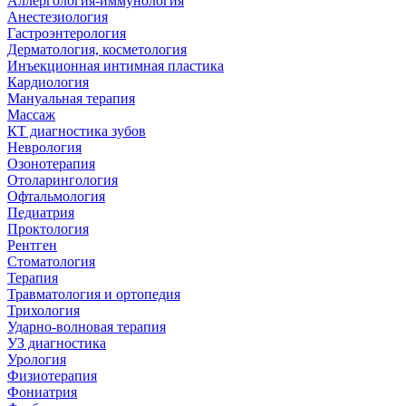
Аллергология-иммунология
Анестезиология
Гастроэнтерология
Дерматология, косметология
Инъекционная интимная пластика
Кардиология
Мануальная терапия
Массаж
КТ диагностика зубов
Неврология
Озонотерапия
Отоларингология
Офтальмология
Педиатрия
Проктология
Рентген
Стоматология
Терапия
Травматология и ортопедия
Трихология
Ударно-волновая терапия
УЗ диагностика
Урология
Физиотерапия
Фониатрия