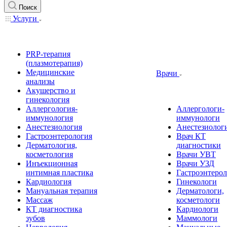
Поиск
Услуги
PRP-терапия
(плазмотерапия)
Медицинские
Врачи
анализы
Акушерство и
гинекология
Аллергология-
Аллергологи-
иммунология
иммунологи
Анестезиология
Анестезиолог
Гастроэнтерология
Врач КТ
Дерматология,
диагностики
косметология
Врачи УВТ
Инъекционная
Врачи УЗД
интимная пластика
Гастроэнтеро
Кардиология
Гинекологи
Мануальная терапия
Дерматологи,
Массаж
косметологи
КТ диагностика
Кардиологи
зубов
Маммологи