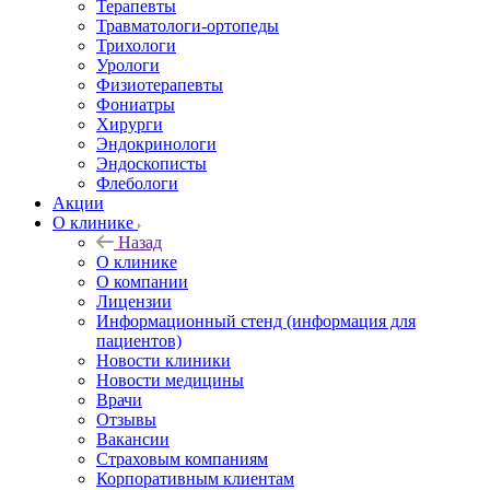
Терапевты
Травматологи-ортопеды
Трихологи
Урологи
Физиотерапевты
Фониатры
Хирурги
Эндокринологи
Эндоскописты
Флебологи
Акции
О клинике
Назад
О клинике
О компании
Лицензии
Информационный стенд (информация для
пациентов)
Новости клиники
Новости медицины
Врачи
Отзывы
Вакансии
Страховым компаниям
Корпоративным клиентам