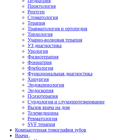
Педиатрия
Проктология
Рентген
Стоматология
Терапия
Травматология и ортопедия
Трихология
Ударно-волновая терапия
УЗ диагностика
Урология
Физиотерапия
Фониатрия
Флебология
Функциональная диагностика
Хирургия
Эндокринология
Эндоскопия
Психотерапия
Сурдология и слухопротезирование
Вызов врача на дом
Телемедицина
Ревматология
SVF терапия
Компьютерная томография зубов
Врачи