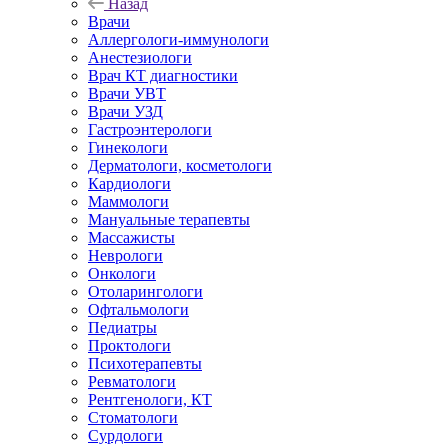
Назад
Врачи
Аллергологи-иммунологи
Анестезиологи
Врач КТ диагностики
Врачи УВТ
Врачи УЗД
Гастроэнтерологи
Гинекологи
Дерматологи, косметологи
Кардиологи
Маммологи
Мануальные терапевты
Массажисты
Неврологи
Онкологи
Отоларингологи
Офтальмологи
Педиатры
Проктологи
Психотерапевты
Ревматологи
Рентгенологи, КТ
Стоматологи
Сурдологи