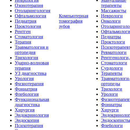
Неврология
Мануальные
Озонотерапия
терапевты
Отоларингология
Массажисты
Офтальмология
Компьютерная
Неврологи
Педиатрия
томография
Онкологи
Проктология
зубов
Отоларинголо
Рентген
Офтальмолог
Стоматология
Педиатры
Терапия
Проктологи
Травматология и
Психотерапев
ортопедия
Ревматологи
Трихология
Рентгенологи
Ударно-волновая
Стоматологи
терапия
Сурдологи
УЗ диагностика
Терапевты
Урология
Травматологи
Физиотерапия
ортопеды
Фониатрия
Трихологи
Флебология
Урологи
Функциональная
Физиотерапев
диагностика
Фониатры
Хирургия
Хирурги
Эндокринология
Эндокриноло
Эндоскопия
Эндоскопист
Психотерапия
Флебологи