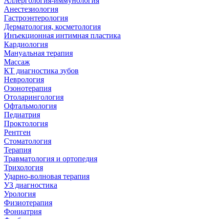
Аллергология-иммунология
Анестезиология
Гастроэнтерология
Дерматология, косметология
Инъекционная интимная пластика
Кардиология
Мануальная терапия
Массаж
КТ диагностика зубов
Неврология
Озонотерапия
Отоларингология
Офтальмология
Педиатрия
Проктология
Рентген
Стоматология
Терапия
Травматология и ортопедия
Трихология
Ударно-волновая терапия
УЗ диагностика
Урология
Физиотерапия
Фониатрия