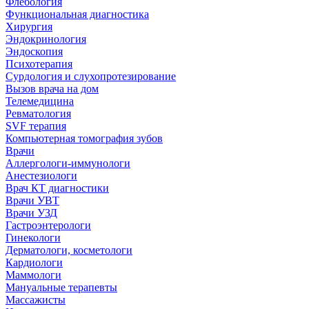
Флебология
Функциональная диагностика
Хирургия
Эндокринология
Эндоскопия
Психотерапия
Сурдология и слухопротезирование
Вызов врача на дом
Телемедицина
Ревматология
SVF терапия
Компьютерная томография зубов
Врачи
Аллергологи-иммунологи
Анестезиологи
Врач КТ диагностики
Врачи УВТ
Врачи УЗД
Гастроэнтерологи
Гинекологи
Дерматологи, косметологи
Кардиологи
Маммологи
Мануальные терапевты
Массажисты