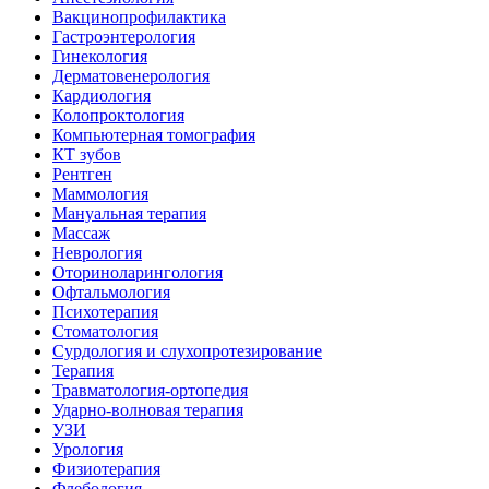
Вакцинопрофилактика
Гастроэнтерология
Гинекология
Дерматовенерология
Кардиология
Колопроктология
Компьютерная томография
КТ зубов
Рентген
Маммология
Мануальная терапия
Массаж
Неврология
Оториноларингология
Офтальмология
Психотерапия
Стоматология
Сурдология и слухопротезирование
Терапия
Травматология-ортопедия
Ударно-волновая терапия
УЗИ
Урология
Физиотерапия
Флебология