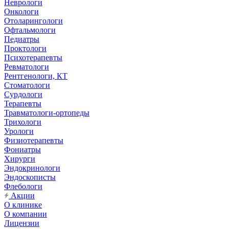
Неврологи
Онкологи
Отоларингологи
Офтальмологи
Педиатры
Проктологи
Психотерапевты
Ревматологи
Рентгенологи, КТ
Стоматологи
Сурдологи
Терапевты
Травматологи-ортопеды
Трихологи
Урологи
Физиотерапевты
Фониатры
Хирурги
Эндокринологи
Эндоскописты
Флебологи
Акции
О клинике
О компании
Лицензии