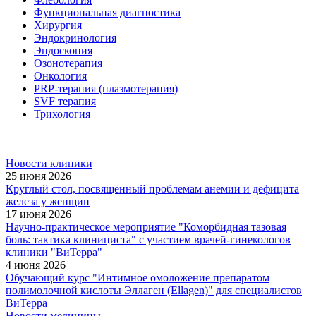
Функциональная диагностика
Хирургия
Эндокринология
Эндоскопия
Озонотерапия
Онкология
PRP-терапия (плазмотерапия)
SVF терапия
Трихология
Новости клиники
25 июня 2026
Круглый стол, посвящённый проблемам анемии и дефицита
железа у женщин
17 июня 2026
Научно-практическое мероприятие "Коморбидная тазовая
боль: тактика клинициста" с участием врачей-гинекологов
клиники "ВиТерра"
4 июня 2026
Обучающий курс "Интимное омоложение препаратом
полимолочной кислоты Эллаген (Ellagen)" для специалистов
ВиТерра
Новости медицины