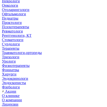
Неврологи
Онкологи
Отоларингологи
Офтальмологи
Педиатры
Проктологи
Психотерапевты
Ревматологи
Рентгенологи, КТ
Стоматологи
Сурдологи
Терапевты
Травматологи-ортопеды
Трихологи
Урологи
Физиотерапевты
Фониатры
Хирурги
Эндокринологи
Эндоскописты
Флебологи
Акции
О клинике
О компании
Лицензии