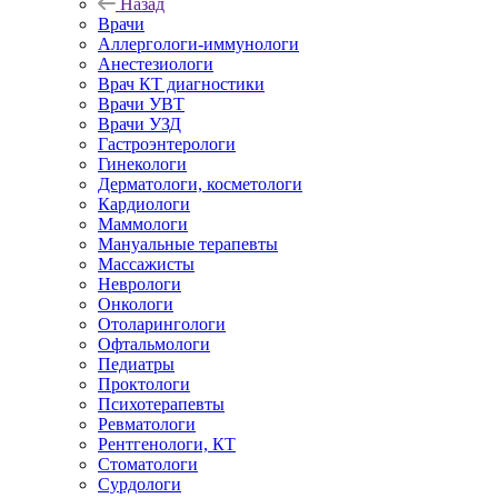
Назад
Врачи
Аллергологи-иммунологи
Анестезиологи
Врач КТ диагностики
Врачи УВТ
Врачи УЗД
Гастроэнтерологи
Гинекологи
Дерматологи, косметологи
Кардиологи
Маммологи
Мануальные терапевты
Массажисты
Неврологи
Онкологи
Отоларингологи
Офтальмологи
Педиатры
Проктологи
Психотерапевты
Ревматологи
Рентгенологи, КТ
Стоматологи
Сурдологи