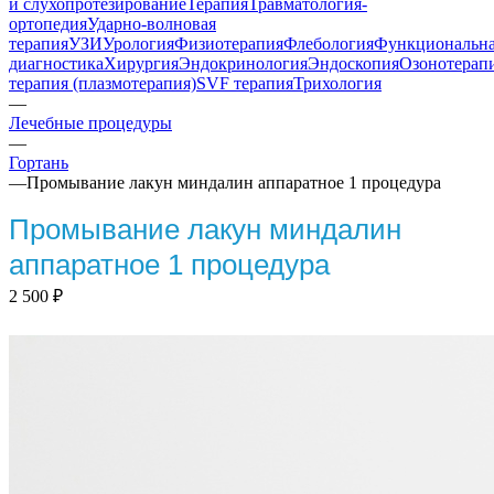
и слухопротезирование
Терапия
Травматология-
ортопедия
Ударно-волновая
терапия
УЗИ
Урология
Физиотерапия
Флебология
Функциональн
диагностика
Хирургия
Эндокринология
Эндоскопия
Озонотерап
терапия (плазмотерапия)
SVF терапия
Трихология
—
Лечебные процедуры
—
Гортань
—
Промывание лакун миндалин аппаратное 1 процедура
Промывание лакун миндалин
аппаратное 1 процедура
2 500
₽