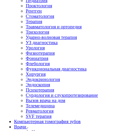
Педиатрия
Проктология
Рентген
Стоматология
Терапия
Травматология и ортопедия
Трихология
Ударно-волновая терапия
УЗ диагностика
Урология
Физиотерапия
Фониатрия
Флебология
Функциональная диагностика
Хирургия
Эндокринология
Эндоскопия
Психотерапия
Сурдология и слухопротезирование
Вызов врача на дом
Телемедицина
Ревматология
SVF терапия
Компьютерная томография зубов
Врачи