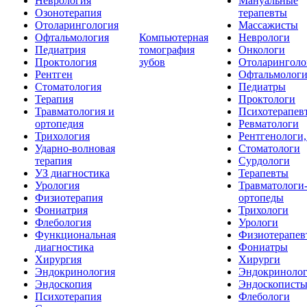
Неврология
Мануальные
Озонотерапия
терапевты
Отоларингология
Массажисты
Офтальмология
Компьютерная
Неврологи
Педиатрия
томография
Онкологи
Проктология
зубов
Отоларинголо
Рентген
Офтальмолог
Стоматология
Педиатры
Терапия
Проктологи
Травматология и
Психотерапев
ортопедия
Ревматологи
Трихология
Рентгенологи
Ударно-волновая
Стоматологи
терапия
Сурдологи
УЗ диагностика
Терапевты
Урология
Травматологи
Физиотерапия
ортопеды
Фониатрия
Трихологи
Флебология
Урологи
Функциональная
Физиотерапев
диагностика
Фониатры
Хирургия
Хирурги
Эндокринология
Эндокриноло
Эндоскопия
Эндоскопист
Психотерапия
Флебологи