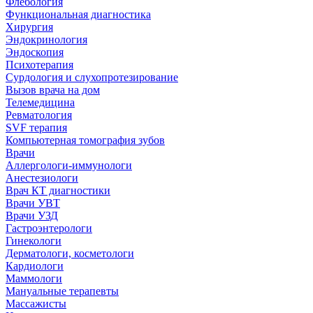
Флебология
Функциональная диагностика
Хирургия
Эндокринология
Эндоскопия
Психотерапия
Сурдология и слухопротезирование
Вызов врача на дом
Телемедицина
Ревматология
SVF терапия
Компьютерная томография зубов
Врачи
Аллергологи-иммунологи
Анестезиологи
Врач КТ диагностики
Врачи УВТ
Врачи УЗД
Гастроэнтерологи
Гинекологи
Дерматологи, косметологи
Кардиологи
Маммологи
Мануальные терапевты
Массажисты