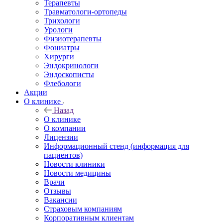
Терапевты
Травматологи-ортопеды
Трихологи
Урологи
Физиотерапевты
Фониатры
Хирурги
Эндокринологи
Эндоскописты
Флебологи
Акции
О клинике
Назад
О клинике
О компании
Лицензии
Информационный стенд (информация для
пациентов)
Новости клиники
Новости медицины
Врачи
Отзывы
Вакансии
Страховым компаниям
Корпоративным клиентам