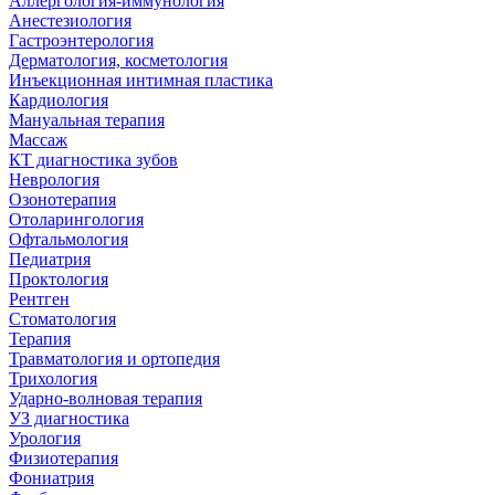
Аллергология-иммунология
Анестезиология
Гастроэнтерология
Дерматология, косметология
Инъекционная интимная пластика
Кардиология
Мануальная терапия
Массаж
КТ диагностика зубов
Неврология
Озонотерапия
Отоларингология
Офтальмология
Педиатрия
Проктология
Рентген
Стоматология
Терапия
Травматология и ортопедия
Трихология
Ударно-волновая терапия
УЗ диагностика
Урология
Физиотерапия
Фониатрия