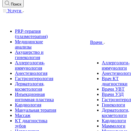
Поиск
Услуги
PRP-терапия
(плазмотерапия)
Медицинские
Врачи
анализы
Акушерство и
гинекология
Аллергология-
Аллергологи-
иммунология
иммунологи
Анестезиология
Анестезиолог
Гастроэнтерология
Врач КТ
Дерматология,
диагностики
косметология
Врачи УВТ
Инъекционная
Врачи УЗД
интимная пластика
Гастроэнтеро
Кардиология
Гинекологи
Мануальная терапия
Дерматологи,
Массаж
косметологи
КТ диагностика
Кардиологи
зубов
Маммологи