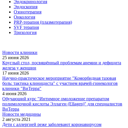
Эндокринология
Эндоскопия
Озонотерапия
Онкология
PRP-терапия (плазмотерапия)
SVF терапия
Трихология
Новости клиники
25 июня 2026
Круглый стол, посвящённый проблемам анемии и дефицита
железа у женщин
17 июня 2026
Научно-практическое мероприятие "Коморбидная тазовая
боль: тактика клинициста" с участием врачей-гинекологов
клиники "ВиТерра"
4 июня 2026
Обучающий курс "Интимное омоложение препаратом
полимолочной кислоты Эллаген (Ellagen)" для специалистов
ВиТерра
Новости медицины
2 августа 2021
Дети с аллергией реже заболевают коронавирусом