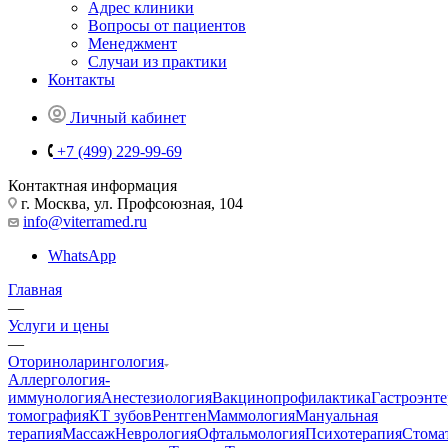
Адрес клиники
Вопросы от пациентов
Менеджмент
Случаи из практики
Контакты
Личный кабинет
+7 (499) 229-99-69
Контактная информация
г. Москва, ул. Профсоюзная, 104
info@viterramed.ru
WhatsApp
Главная
—
Услуги и цены
—
Оториноларингология
Аллергология-
иммунология
Анестезиология
Вакцинопрофилактика
Гастроэнт
томография
КТ зубов
Рентген
Маммология
Мануальная
терапия
Массаж
Неврология
Офтальмология
Психотерапия
Стома