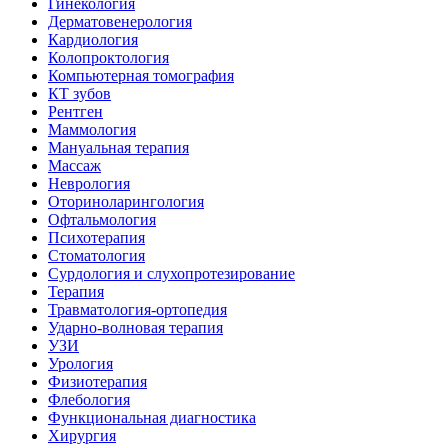
Гинекология
Дерматовенерология
Кардиология
Колопроктология
Компьютерная томография
КТ зубов
Рентген
Маммология
Мануальная терапия
Массаж
Неврология
Оториноларингология
Офтальмология
Психотерапия
Стоматология
Сурдология и слухопротезирование
Терапия
Травматология-ортопедия
Ударно-волновая терапия
УЗИ
Урология
Физиотерапия
Флебология
Функциональная диагностика
Хирургия