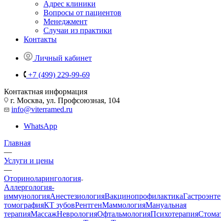
Адрес клиники
Вопросы от пациентов
Менеджмент
Случаи из практики
Контакты
Личный кабинет
+7 (499) 229-99-69
Контактная информация
г. Москва, ул. Профсоюзная, 104
info@viterramed.ru
WhatsApp
Главная
—
Услуги и цены
—
Оториноларингология
Аллергология-
иммунология
Анестезиология
Вакцинопрофилактика
Гастроэнт
томография
КТ зубов
Рентген
Маммология
Мануальная
терапия
Массаж
Неврология
Офтальмология
Психотерапия
Стома