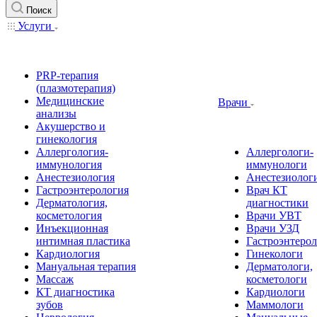
Поиск
Услуги
PRP-терапия
(плазмотерапия)
Медицинские
Врачи
анализы
Акушерство и
гинекология
Аллергология-
Аллергологи-
иммунология
иммунологи
Анестезиология
Анестезиолог
Гастроэнтерология
Врач КТ
Дерматология,
диагностики
косметология
Врачи УВТ
Инъекционная
Врачи УЗД
интимная пластика
Гастроэнтеро
Кардиология
Гинекологи
Мануальная терапия
Дерматологи,
Массаж
косметологи
КТ диагностика
Кардиологи
зубов
Маммологи