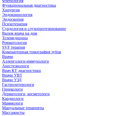
Флебология
Функциональная диагностика
Хирургия
Эндокринология
Эндоскопия
Психотерапия
Сурдология и слухопротезирование
Вызов врача на дом
Телемедицина
Ревматология
SVF терапия
Компьютерная томография зубов
Врачи
Аллергологи-иммунологи
Анестезиологи
Врач КТ диагностики
Врачи УВТ
Врачи УЗД
Гастроэнтерологи
Гинекологи
Дерматологи, косметологи
Кардиологи
Маммологи
Мануальные терапевты
Массажисты