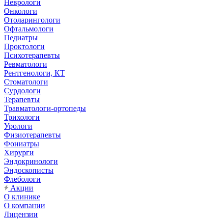
Неврологи
Онкологи
Отоларингологи
Офтальмологи
Педиатры
Проктологи
Психотерапевты
Ревматологи
Рентгенологи, КТ
Стоматологи
Сурдологи
Терапевты
Травматологи-ортопеды
Трихологи
Урологи
Физиотерапевты
Фониатры
Хирурги
Эндокринологи
Эндоскописты
Флебологи
Акции
О клинике
О компании
Лицензии