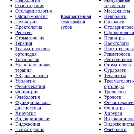
Неврология
Мануальные
Озонотерапия
терапевты
Отоларингология
Массажисты
Офтальмология
Компьютерная
Неврологи
Педиатрия
томография
Онкологи
Проктология
зубов
Отоларинголо
Рентген
Офтальмолог
Стоматология
Педиатры
Терапия
Проктологи
Травматология и
Психотерапев
ортопедия
Ревматологи
Трихология
Рентгенологи
Ударно-волновая
Стоматологи
терапия
Сурдологи
УЗ диагностика
Терапевты
Урология
Травматологи
Физиотерапия
ортопеды
Фониатрия
Трихологи
Флебология
Урологи
Функциональная
Физиотерапев
диагностика
Фониатры
Хирургия
Хирурги
Эндокринология
Эндокриноло
Эндоскопия
Эндоскопист
Психотерапия
Флебологи