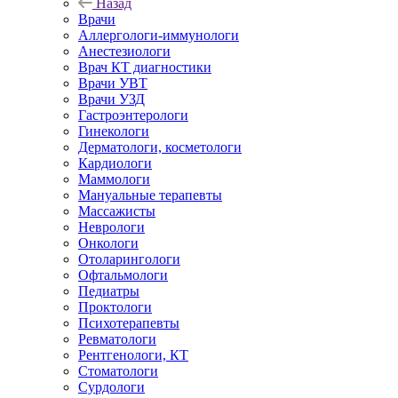
Назад
Врачи
Аллергологи-иммунологи
Анестезиологи
Врач КТ диагностики
Врачи УВТ
Врачи УЗД
Гастроэнтерологи
Гинекологи
Дерматологи, косметологи
Кардиологи
Маммологи
Мануальные терапевты
Массажисты
Неврологи
Онкологи
Отоларингологи
Офтальмологи
Педиатры
Проктологи
Психотерапевты
Ревматологи
Рентгенологи, КТ
Стоматологи
Сурдологи