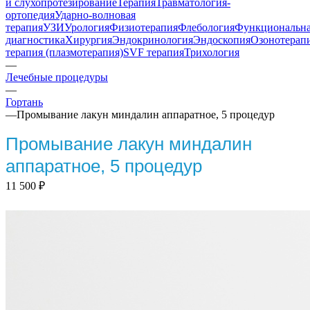
и слухопротезирование
Терапия
Травматология-
ортопедия
Ударно-волновая
терапия
УЗИ
Урология
Физиотерапия
Флебология
Функциональн
диагностика
Хирургия
Эндокринология
Эндоскопия
Озонотерап
терапия (плазмотерапия)
SVF терапия
Трихология
—
Лечебные процедуры
—
Гортань
—
Промывание лакун миндалин аппаратное, 5 процедур
Промывание лакун миндалин
аппаратное, 5 процедур
11 500
₽