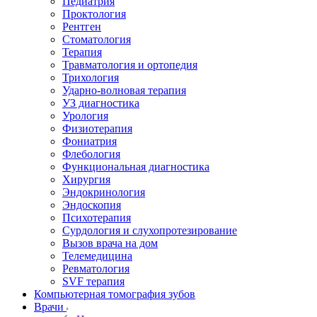
Педиатрия
Проктология
Рентген
Стоматология
Терапия
Травматология и ортопедия
Трихология
Ударно-волновая терапия
УЗ диагностика
Урология
Физиотерапия
Фониатрия
Флебология
Функциональная диагностика
Хирургия
Эндокринология
Эндоскопия
Психотерапия
Сурдология и слухопротезирование
Вызов врача на дом
Телемедицина
Ревматология
SVF терапия
Компьютерная томография зубов
Врачи