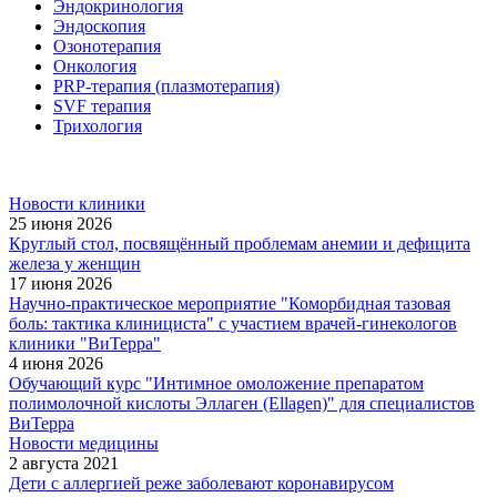
Эндокринология
Эндоскопия
Озонотерапия
Онкология
PRP-терапия (плазмотерапия)
SVF терапия
Трихология
Новости клиники
25 июня 2026
Круглый стол, посвящённый проблемам анемии и дефицита
железа у женщин
17 июня 2026
Научно-практическое мероприятие "Коморбидная тазовая
боль: тактика клинициста" с участием врачей-гинекологов
клиники "ВиТерра"
4 июня 2026
Обучающий курс "Интимное омоложение препаратом
полимолочной кислоты Эллаген (Ellagen)" для специалистов
ВиТерра
Новости медицины
2 августа 2021
Дети с аллергией реже заболевают коронавирусом