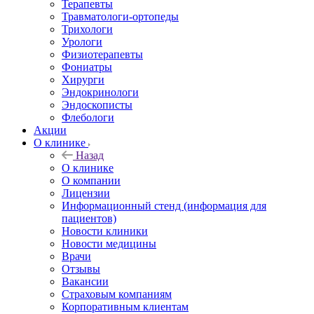
Терапевты
Травматологи-ортопеды
Трихологи
Урологи
Физиотерапевты
Фониатры
Хирурги
Эндокринологи
Эндоскописты
Флебологи
Акции
О клинике
Назад
О клинике
О компании
Лицензии
Информационный стенд (информация для
пациентов)
Новости клиники
Новости медицины
Врачи
Отзывы
Вакансии
Страховым компаниям
Корпоративным клиентам