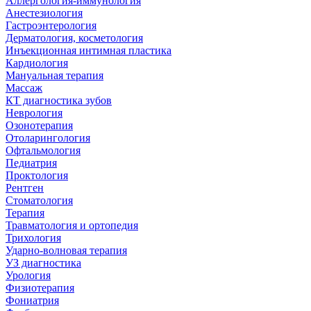
Аллергология-иммунология
Анестезиология
Гастроэнтерология
Дерматология, косметология
Инъекционная интимная пластика
Кардиология
Мануальная терапия
Массаж
КТ диагностика зубов
Неврология
Озонотерапия
Отоларингология
Офтальмология
Педиатрия
Проктология
Рентген
Стоматология
Терапия
Травматология и ортопедия
Трихология
Ударно-волновая терапия
УЗ диагностика
Урология
Физиотерапия
Фониатрия