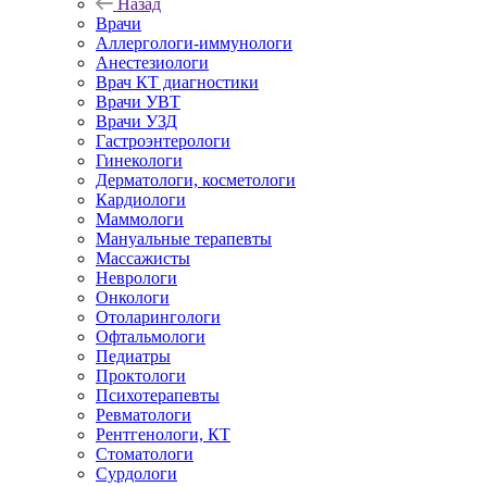
Назад
Врачи
Аллергологи-иммунологи
Анестезиологи
Врач КТ диагностики
Врачи УВТ
Врачи УЗД
Гастроэнтерологи
Гинекологи
Дерматологи, косметологи
Кардиологи
Маммологи
Мануальные терапевты
Массажисты
Неврологи
Онкологи
Отоларингологи
Офтальмологи
Педиатры
Проктологи
Психотерапевты
Ревматологи
Рентгенологи, КТ
Стоматологи
Сурдологи