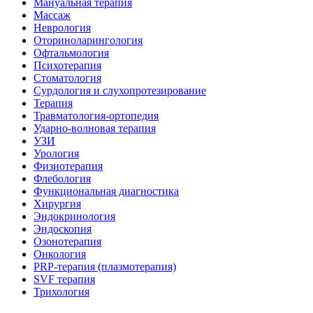
Мануальная терапия
Массаж
Неврология
Оториноларингология
Офтальмология
Психотерапия
Стоматология
Сурдология и слухопротезирование
Терапия
Травматология-ортопедия
Ударно-волновая терапия
УЗИ
Урология
Физиотерапия
Флебология
Функциональная диагностика
Хирургия
Эндокринология
Эндоскопия
Озонотерапия
Онкология
PRP-терапия (плазмотерапия)
SVF терапия
Трихология