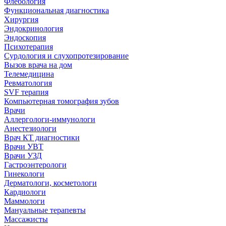
Флебология
Функциональная диагностика
Хирургия
Эндокринология
Эндоскопия
Психотерапия
Сурдология и слухопротезирование
Вызов врача на дом
Телемедицина
Ревматология
SVF терапия
Компьютерная томография зубов
Врачи
Аллергологи-иммунологи
Анестезиологи
Врач КТ диагностики
Врачи УВТ
Врачи УЗД
Гастроэнтерологи
Гинекологи
Дерматологи, косметологи
Кардиологи
Маммологи
Мануальные терапевты
Массажисты