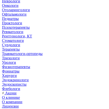
Неврологи
Онкологи
Отоларингологи
Офтальмологи
Педиатры
Проктологи
Психотерапевты
Ревматологи
Рентгенологи, КТ
Стоматологи
Сурдологи
Терапевты
Травматологи-ортопеды
Трихологи
Урологи
Физиотерапевты
Фониатры
Хирурги
Эндокринологи
Эндоскописты
Флебологи
Акции
О клинике
О компании
Лицензии