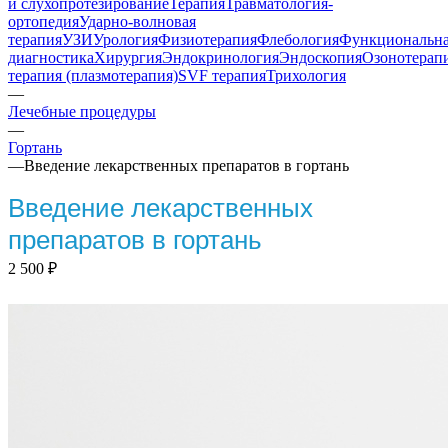
и слухопротезирование
Терапия
Травматология-
ортопедия
Ударно-волновая
терапия
УЗИ
Урология
Физиотерапия
Флебология
Функциональн
диагностика
Хирургия
Эндокринология
Эндоскопия
Озонотерап
терапия (плазмотерапия)
SVF терапия
Трихология
—
Лечебные процедуры
—
Гортань
—
Введение лекарственных препаратов в гортань
Введение лекарственных
препаратов в гортань
2 500
₽