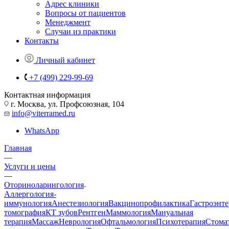
Адрес клиники
Вопросы от пациентов
Менеджмент
Случаи из практики
Контакты
Личный кабинет
+7 (499) 229-99-69
Контактная информация
г. Москва, ул. Профсоюзная, 104
info@viterramed.ru
WhatsApp
Главная
—
Услуги и цены
—
Оториноларингология
Аллергология-
иммунология
Анестезиология
Вакцинопрофилактика
Гастроэнт
томография
КТ зубов
Рентген
Маммология
Мануальная
терапия
Массаж
Неврология
Офтальмология
Психотерапия
Стома