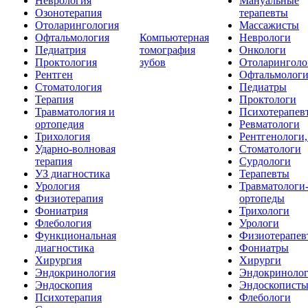
Неврология
Мануальные
Озонотерапия
терапевты
Отоларингология
Массажисты
Офтальмология
Компьютерная
Неврологи
Педиатрия
томография
Онкологи
Проктология
зубов
Отоларинголо
Рентген
Офтальмолог
Стоматология
Педиатры
Терапия
Проктологи
Травматология и
Психотерапев
ортопедия
Ревматологи
Трихология
Рентгенологи
Ударно-волновая
Стоматологи
терапия
Сурдологи
УЗ диагностика
Терапевты
Урология
Травматологи
Физиотерапия
ортопеды
Фониатрия
Трихологи
Флебология
Урологи
Функциональная
Физиотерапев
диагностика
Фониатры
Хирургия
Хирурги
Эндокринология
Эндокриноло
Эндоскопия
Эндоскопист
Психотерапия
Флебологи