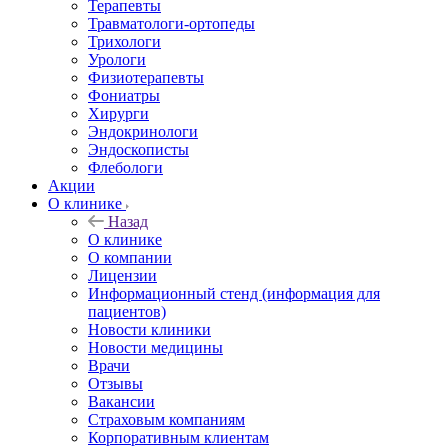
Терапевты
Травматологи-ортопеды
Трихологи
Урологи
Физиотерапевты
Фониатры
Хирурги
Эндокринологи
Эндоскописты
Флебологи
Акции
О клинике
Назад
О клинике
О компании
Лицензии
Информационный стенд (информация для
пациентов)
Новости клиники
Новости медицины
Врачи
Отзывы
Вакансии
Страховым компаниям
Корпоративным клиентам