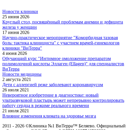
Новости клиники
25 июня 2026
Круглый стол, посвящённый проблемам анемии и дефицита
железа у женщин
17 июня 2026
Научно-практическое мероприятие "Коморбидная тазовая
боль: тактика клинициста" с участием врачей-гинекологов
клиники "ВиТерра"
4 июня 2026
Обучающий курс "Интимное омоложение препаратом
полимолочной кислоты Эллаген (Ellagen)" для специалистов
ВиТерра
Новости медицины
2 августа 2021
Дети с аллергией реже заболевают коронавирусом
26 июля 2021
Невероятное изобретение в диагностике: новый
ультразвуковой пластырь может непрерывно контролировать
работу сердца в режиме реального времени
21 июля 2021
Влияние изменения климата на здоровье мозга
2011 - 2026 ©Клиника №1 ВиТерра™ Беляево. Официальный