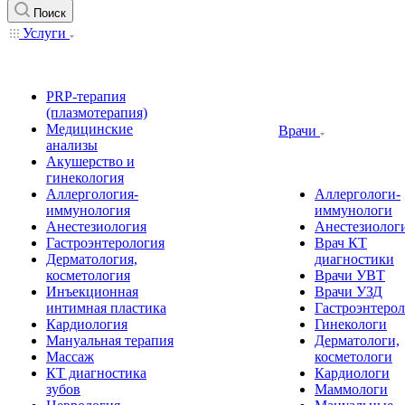
Поиск
Услуги
PRP-терапия
(плазмотерапия)
Медицинские
Врачи
анализы
Акушерство и
гинекология
Аллергология-
Аллергологи-
иммунология
иммунологи
Анестезиология
Анестезиолог
Гастроэнтерология
Врач КТ
Дерматология,
диагностики
косметология
Врачи УВТ
Инъекционная
Врачи УЗД
интимная пластика
Гастроэнтеро
Кардиология
Гинекологи
Мануальная терапия
Дерматологи,
Массаж
косметологи
КТ диагностика
Кардиологи
зубов
Маммологи