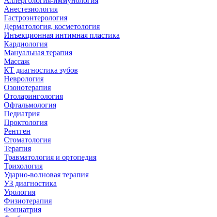
Аллергология-иммунология
Анестезиология
Гастроэнтерология
Дерматология, косметология
Инъекционная интимная пластика
Кардиология
Мануальная терапия
Массаж
КТ диагностика зубов
Неврология
Озонотерапия
Отоларингология
Офтальмология
Педиатрия
Проктология
Рентген
Стоматология
Терапия
Травматология и ортопедия
Трихология
Ударно-волновая терапия
УЗ диагностика
Урология
Физиотерапия
Фониатрия