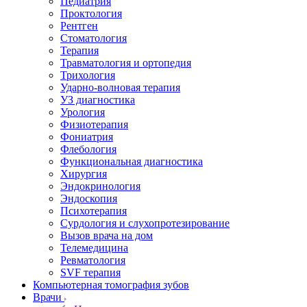
Педиатрия
Проктология
Рентген
Стоматология
Терапия
Травматология и ортопедия
Трихология
Ударно-волновая терапия
УЗ диагностика
Урология
Физиотерапия
Фониатрия
Флебология
Функциональная диагностика
Хирургия
Эндокринология
Эндоскопия
Психотерапия
Сурдология и слухопротезирование
Вызов врача на дом
Телемедицина
Ревматология
SVF терапия
Компьютерная томография зубов
Врачи