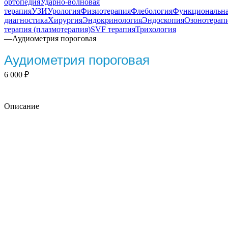
ортопедия
Ударно-волновая
терапия
УЗИ
Урология
Физиотерапия
Флебология
Функциональн
диагностика
Хирургия
Эндокринология
Эндоскопия
Озонотерап
терапия (плазмотерапия)
SVF терапия
Трихология
—
Аудиометрия пороговая
Аудиометрия пороговая
6 000
₽
Описание