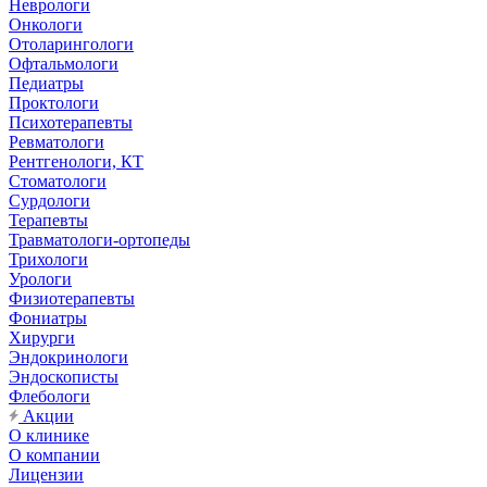
Неврологи
Онкологи
Отоларингологи
Офтальмологи
Педиатры
Проктологи
Психотерапевты
Ревматологи
Рентгенологи, КТ
Стоматологи
Сурдологи
Терапевты
Травматологи-ортопеды
Трихологи
Урологи
Физиотерапевты
Фониатры
Хирурги
Эндокринологи
Эндоскописты
Флебологи
Акции
О клинике
О компании
Лицензии