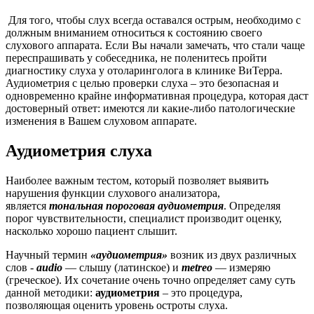
Для того, чтобы слух всегда оставался острым, необходимо с
должным вниманием относиться к состоянию своего
слухового аппарата. Если Вы начали замечать, что стали чаще
переспрашивать у собеседника, не поленитесь пройти
диагностику слуха у отоларинголога в клинике ВиТерра.
Аудиометрия с целью проверки слуха – это безопасная и
одновременно крайне информативная процедура, которая даст
достоверный ответ: имеются ли какие-либо патологические
изменения в Вашем слуховом аппарате.
Аудиометрия слуха
Наиболее важным тестом, который позволяет выявить
нарушения функции слухового анализатора,
является
тональная пороговая аудиометрия
. Определяя
порог чувствительности, специалист производит оценку,
насколько хорошо пациент слышит.
Научный термин
«аудиометрия»
возник из двух различных
слов -
audio
— слышу (латинское) и
metreo
— измеряю
(греческое). Их сочетание очень точно определяет саму суть
данной методики:
аудиометрия
– это процедура,
позволяющая оценить уровень остроты слуха.