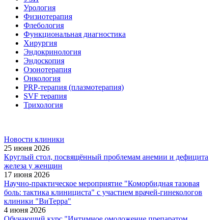
Урология
Физиотерапия
Флебология
Функциональная диагностика
Хирургия
Эндокринология
Эндоскопия
Озонотерапия
Онкология
PRP-терапия (плазмотерапия)
SVF терапия
Трихология
Новости клиники
25 июня 2026
Круглый стол, посвящённый проблемам анемии и дефицита
железа у женщин
17 июня 2026
Научно-практическое мероприятие "Коморбидная тазовая
боль: тактика клинициста" с участием врачей-гинекологов
клиники "ВиТерра"
4 июня 2026
Обучающий курс "Интимное омоложение препаратом