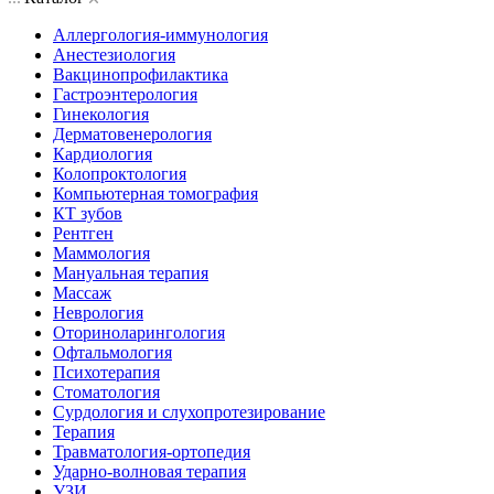
Аллергология-иммунология
Анестезиология
Вакцинопрофилактика
Гастроэнтерология
Гинекология
Дерматовенерология
Кардиология
Колопроктология
Компьютерная томография
КТ зубов
Рентген
Маммология
Мануальная терапия
Массаж
Неврология
Оториноларингология
Офтальмология
Психотерапия
Стоматология
Сурдология и слухопротезирование
Терапия
Травматология-ортопедия
Ударно-волновая терапия
УЗИ