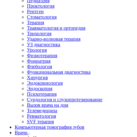
Педиатрия
Проктология
Рентген
Стоматология
Терапия
Травматология и ортопедия
Трихология
Ударно-волновая терапия
УЗ диагностика
Урология
Физиотерапия
Фониатрия
Флебология
Функциональная диагностика
Хирургия
Эндокринология
Эндоскопия
Психотерапия
Сурдология и слухопротезирование
Вызов врача на дом
Телемедицина
Ревматология
SVF терапия
Компьютерная томография зубов
Врачи