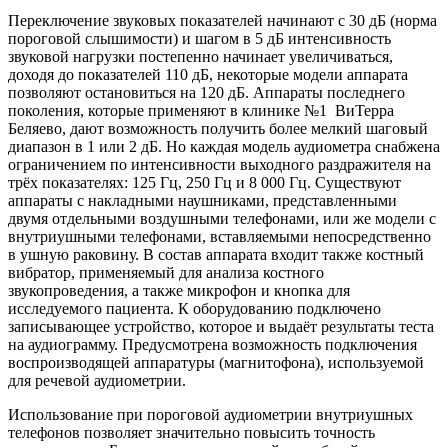
Переключение звуковых показателей начинают с 30 дБ (норма
пороговой слышимости) и шагом в 5 дБ интенсивность
звуковой нагрузки постепенно начинает увеличиваться,
доходя до показателей 110 дБ, некоторые модели аппарата
позволяют остановиться на 120 дБ. Аппараты последнего
поколения, которые применяют в клинике №1 ВиТерра
Беляево, дают возможность получить более мелкий шаговый
диапазон в 1 или 2 дБ. Но каждая модель аудиометра снабжена
ограничением по интенсивности выходного раздражителя на
трёх показателях: 125 Гц, 250 Гц и 8 000 Гц. Существуют
аппараты с накладными наушниками, представленными
двумя отдельными воздушными телефонами, или же модели с
внутриушными телефонами, вставляемыми непосредственно
в ушную раковину. В состав аппарата входит также костный
вибратор, применяемый для анализа костного
звукопроведения, а также микрофон и кнопка для
исследуемого пациента. К оборудованию подключено
записывающее устройство, которое и выдаёт результаты теста
на аудиограмму. Предусмотрена возможность подключения
воспроизводящей аппаратуры (магнитофона), используемой
для речевой аудиометрии.
Использование при пороговой аудиометрии внутриушных
телефонов позволяет значительно повысить точность