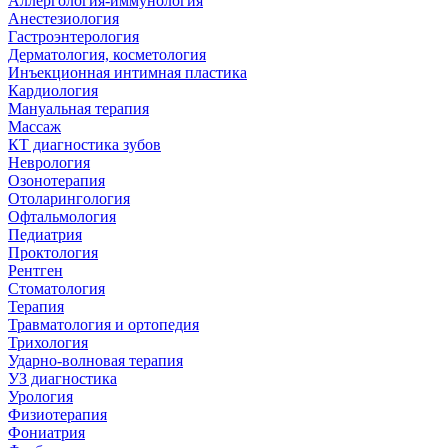
Аллергология-иммунология
Анестезиология
Гастроэнтерология
Дерматология, косметология
Инъекционная интимная пластика
Кардиология
Мануальная терапия
Массаж
КТ диагностика зубов
Неврология
Озонотерапия
Отоларингология
Офтальмология
Педиатрия
Проктология
Рентген
Стоматология
Терапия
Травматология и ортопедия
Трихология
Ударно-волновая терапия
УЗ диагностика
Урология
Физиотерапия
Фониатрия