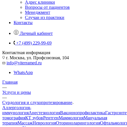
Адрес клиники
Вопросы от пациентов
Менеджмент
Случаи из практики
Контакты
Личный кабинет
+7 (499) 229-99-69
Контактная информация
г. Москва, ул. Профсоюзная, 104
info@viterramed.ru
WhatsApp
Главная
—
Услуги и цены
—
Сурдология и слухопротезирование
Аллергология-
иммунология
Анестезиология
Вакцинопрофилактика
Гастроэнт
томография
КТ зубов
Рентген
Маммология
Мануальная
терапия
Массаж
Неврология
Оториноларингология
Офтальмолог