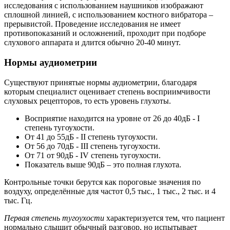
исследования с использованием наушников изображают
сплошной линией, с использованием костного вибратора –
прерывистой. Проведение исследования не имеет
противопоказаний и осложнений, проходит при подборе
слухового аппарата и длится обычно 20-40 минут.
Нормы аудиометрии
Существуют принятые нормы аудиометрии, благодаря
которым специалист оценивает степень восприимчивости
слуховых рецепторов, то есть уровень глухоты.
Восприятие находится на уровне от 26 до 40дБ - I
степень тугоухости.
От 41 до 55дБ - II степень тугоухости.
От 56 до 70дБ - III степень тугоухости.
От 71 от 90дБ - IV степень тугоухости.
Показатель выше 90дБ – это полная глухота.
Контрольные точки берутся как пороговые значения по
воздуху, определённые для частот 0,5 тыс., 1 тыс., 2 тыс. и 4
тыс. Гц.
Первая степень тугоухости
характеризуется тем, что пациент
нормально слышит обычный разговор, но испытывает