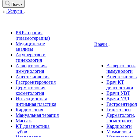
Поиск
Услуги
PRP-терапия
(плазмотерапия)
Медицинские
Врачи
анализы
Акушерство и
гинекология
Аллергология-
Аллергологи-
иммунология
иммунологи
Анестезиология
Анестезиолог
Гастроэнтерология
Врач КТ
Дерматология,
диагностики
косметология
Врачи УВТ
Инъекционная
Врачи УЗД
интимная пластика
Гастроэнтеро
Кардиология
Гинекологи
Мануальная терапия
Дерматологи,
Массаж
косметологи
КТ диагностика
Кардиологи
зубов
Маммологи