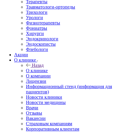
Терапевты
Травматологи-ортопеды
Трихологи
Урологи
Физиотерапевты
Фониатры
Хирурги
Эндокринологи
Эндоскописты
Флебологи
Акции
О клинике
Назад
О клинике
О компании
Лицензии
Информационный стенд (информация для
пациентов)
Новости клиники
Новости медицины
Врачи
Отзывы
Вакансии
Страховым компаниям
Корпоративным клиентам