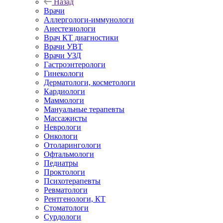
Назад
Врачи
Аллергологи-иммунологи
Анестезиологи
Врач КТ диагностики
Врачи УВТ
Врачи УЗД
Гастроэнтерологи
Гинекологи
Дерматологи, косметологи
Кардиологи
Маммологи
Мануальные терапевты
Массажисты
Неврологи
Онкологи
Отоларингологи
Офтальмологи
Педиатры
Проктологи
Психотерапевты
Ревматологи
Рентгенологи, КТ
Стоматологи
Сурдологи