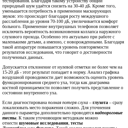
тестирования. Благодаря такому устройству общий
природный шум удаётся снизить на 30-40 дБ. Кроме того,
уменьшается потребность в применении маскирующих
звуков: это происходит благодаря росту междоушного
расслабления до уровня 70-100 дБ, увеличивается комфорт
больного. Применение внутриушных телефонов позволяет
исключить вероятность возникновения коллапса наружного
слухового прохода. Особенно это актуально при работе с
маленькими детьми, а именно, с новорожденными. Благодаря
такой аппаратуре повышается уровень повторяемости
результатов исследования, что говорит о достоверности
полученных данных.
Допускается отклонение от нулевой отметки не более чем на
15-20 дБ - этот результат попадает в норму. Анализ графика
воздушной проводимости дает возможность оценить уровень
функционирования среднего уха, тогда как диаграмма
костной проницаемости позволяет получить представление о
состоянии внутреннего уха.
Если диагностирована
полная потеря слуха
–
глухота
– сразу
локализовать место поражения сложно. Для уточнения
данного параметра дополнительно проводятся
надпороговые
тесты
. К таким уточняющим методикам можно
отнести
шумовые исследования
,
тесты