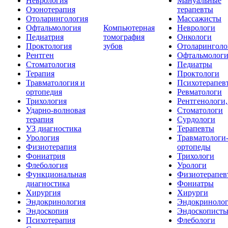
Неврология
Мануальные
Озонотерапия
терапевты
Отоларингология
Массажисты
Офтальмология
Компьютерная
Неврологи
Педиатрия
томография
Онкологи
Проктология
зубов
Отоларинголо
Рентген
Офтальмолог
Стоматология
Педиатры
Терапия
Проктологи
Травматология и
Психотерапев
ортопедия
Ревматологи
Трихология
Рентгенологи
Ударно-волновая
Стоматологи
терапия
Сурдологи
УЗ диагностика
Терапевты
Урология
Травматологи
Физиотерапия
ортопеды
Фониатрия
Трихологи
Флебология
Урологи
Функциональная
Физиотерапев
диагностика
Фониатры
Хирургия
Хирурги
Эндокринология
Эндокриноло
Эндоскопия
Эндоскопист
Психотерапия
Флебологи