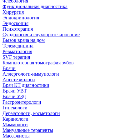
Флебология
Функциональная диагностика
Хирургия
Эндокринология
Эндоскопия
Психотерапия
Сурдология и слухопротезирование
Вызов врача на дом
Телемедицина
Ревматология
SVF терапия
Компьютерная томография зубов
Врачи
Аллергологи-иммунологи
Анестезиологи
Врач КТ диагностики
Врачи УВТ
Врачи УЗД
Гастроэнтерологи
Гинекологи
Дерматологи, косметологи
Кардиологи
Маммологи
Мануальные терапевты
Массажисты