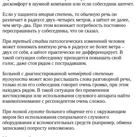
дискомфорт в шумной компании или если собеседник шепчет.
Если у пациента
вторая степень
, то обычную речь он
различает в радиусе двух–четырех метров, а шёпот не далее,
чем метр–два. При этом возникает потребность постоянно
переспрашивать у собеседника, что он сказал.
При
третьей стадии
патологических изменений человек
может понимать внятную речь в радиусе не более метра –
двух от себя, а шёпот практически не дифференцирует. В
такой ситуации собеседнику приходится повышать свой
голос, даже стоя рядом с пострадавшим.
Больной с диагностированной
четвёртой степенью
тугоухости
может ясно расслышать слова разговорной речи,
только если его собеседник говорит очень громко, при этом
находясь рядом. В такой ситуации без применения
жестикуляции или использования слухового аппарата найти
взаимопонимание с респондентом очень сложно.
При
полной глухоте
больного общение его с окружающим
миром без использования специального слухового
оборудования и вспомогательных средств (например, обмена
записками) попросту невозможно.