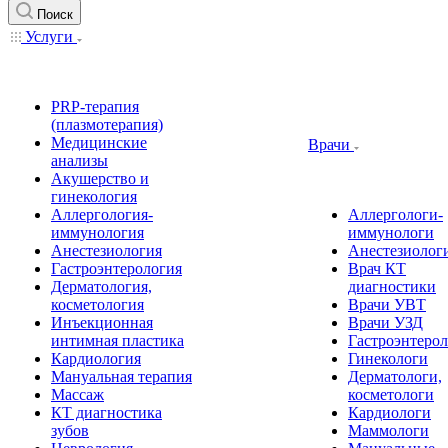
Поиск
Услуги
PRP-терапия
(плазмотерапия)
Медицинские
Врачи
анализы
Акушерство и
гинекология
Аллергология-
Аллергологи-
иммунология
иммунологи
Анестезиология
Анестезиолог
Гастроэнтерология
Врач КТ
Дерматология,
диагностики
косметология
Врачи УВТ
Инъекционная
Врачи УЗД
интимная пластика
Гастроэнтеро
Кардиология
Гинекологи
Мануальная терапия
Дерматологи,
Массаж
косметологи
КТ диагностика
Кардиологи
зубов
Маммологи