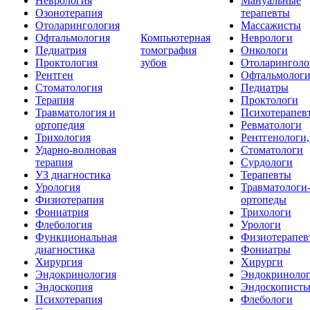
Неврология
Мануальные
Озонотерапия
терапевты
Отоларингология
Массажисты
Офтальмология
Компьютерная
Неврологи
Педиатрия
томография
Онкологи
Проктология
зубов
Отоларинголо
Рентген
Офтальмолог
Стоматология
Педиатры
Терапия
Проктологи
Травматология и
Психотерапев
ортопедия
Ревматологи
Трихология
Рентгенологи
Ударно-волновая
Стоматологи
терапия
Сурдологи
УЗ диагностика
Терапевты
Урология
Травматологи
Физиотерапия
ортопеды
Фониатрия
Трихологи
Флебология
Урологи
Функциональная
Физиотерапев
диагностика
Фониатры
Хирургия
Хирурги
Эндокринология
Эндокриноло
Эндоскопия
Эндоскопист
Психотерапия
Флебологи