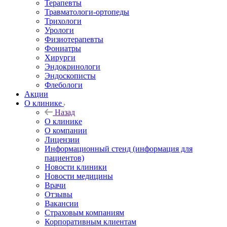
Терапевты
Травматологи-ортопеды
Трихологи
Урологи
Физиотерапевты
Фониатры
Хирурги
Эндокринологи
Эндоскописты
Флебологи
Акции
О клинике
Назад
О клинике
О компании
Лицензии
Информационный стенд (информация для
пациентов)
Новости клиники
Новости медицины
Врачи
Отзывы
Вакансии
Страховым компаниям
Корпоративным клиентам