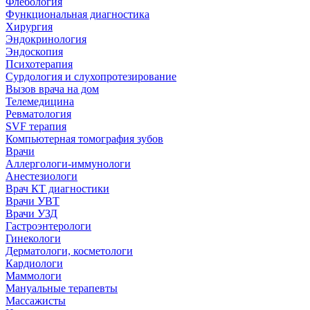
Флебология
Функциональная диагностика
Хирургия
Эндокринология
Эндоскопия
Психотерапия
Сурдология и слухопротезирование
Вызов врача на дом
Телемедицина
Ревматология
SVF терапия
Компьютерная томография зубов
Врачи
Аллергологи-иммунологи
Анестезиологи
Врач КТ диагностики
Врачи УВТ
Врачи УЗД
Гастроэнтерологи
Гинекологи
Дерматологи, косметологи
Кардиологи
Маммологи
Мануальные терапевты
Массажисты