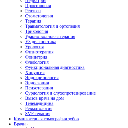
Педиатрия
Проктология
Рентген
Стоматология
Терапия
Травматология и ортопедия
Трихология
Ударно-волновая терапия
УЗ диагностика
Урология
Физиотерапия
Фониатрия
Флебология
Функциональная диагностика
Хирургия
Эндокринология
Эндоскопия
Психотерапия
Сурдология и слухопротезирование
Вызов врача на дом
Телемедицина
Ревматология
SVF терапия
Компьютерная томография зубов
Врачи