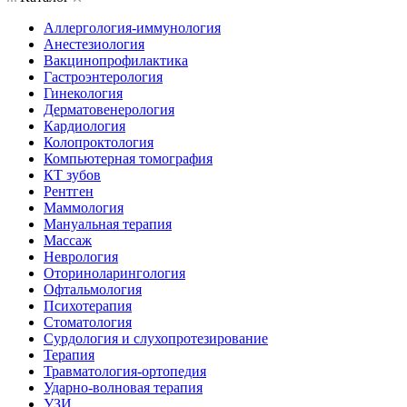
Аллергология-иммунология
Анестезиология
Вакцинопрофилактика
Гастроэнтерология
Гинекология
Дерматовенерология
Кардиология
Колопроктология
Компьютерная томография
КТ зубов
Рентген
Маммология
Мануальная терапия
Массаж
Неврология
Оториноларингология
Офтальмология
Психотерапия
Стоматология
Сурдология и слухопротезирование
Терапия
Травматология-ортопедия
Ударно-волновая терапия
УЗИ