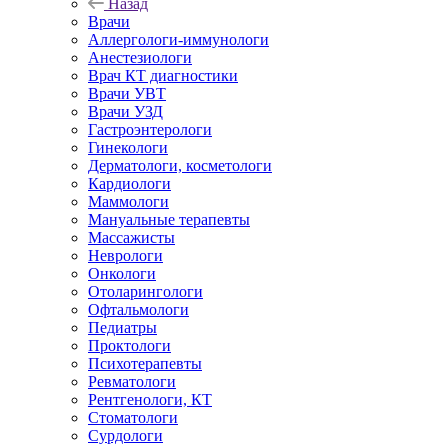
Назад
Врачи
Аллергологи-иммунологи
Анестезиологи
Врач КТ диагностики
Врачи УВТ
Врачи УЗД
Гастроэнтерологи
Гинекологи
Дерматологи, косметологи
Кардиологи
Маммологи
Мануальные терапевты
Массажисты
Неврологи
Онкологи
Отоларингологи
Офтальмологи
Педиатры
Проктологи
Психотерапевты
Ревматологи
Рентгенологи, КТ
Стоматологи
Сурдологи