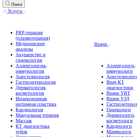
Поиск
Услуги
PRP-терапия
(плазмотерапия)
Медицинские
Врачи
анализы
Акушерство и
гинекология
Аллергология-
Аллергологи-
иммунология
иммунологи
Анестезиология
Анестезиолог
Гастроэнтерология
Врач КТ
Дерматология,
диагностики
косметология
Врачи УВТ
Инъекционная
Врачи УЗД
интимная пластика
Гастроэнтеро
Кардиология
Гинекологи
Мануальная терапия
Дерматологи,
Массаж
косметологи
КТ диагностика
Кардиологи
зубов
Маммологи