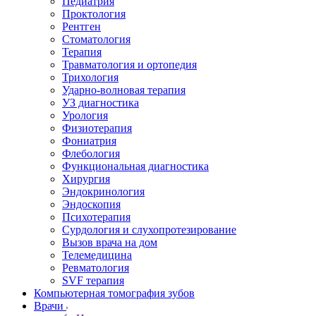
Педиатрия
Проктология
Рентген
Стоматология
Терапия
Травматология и ортопедия
Трихология
Ударно-волновая терапия
УЗ диагностика
Урология
Физиотерапия
Фониатрия
Флебология
Функциональная диагностика
Хирургия
Эндокринология
Эндоскопия
Психотерапия
Сурдология и слухопротезирование
Вызов врача на дом
Телемедицина
Ревматология
SVF терапия
Компьютерная томография зубов
Врачи