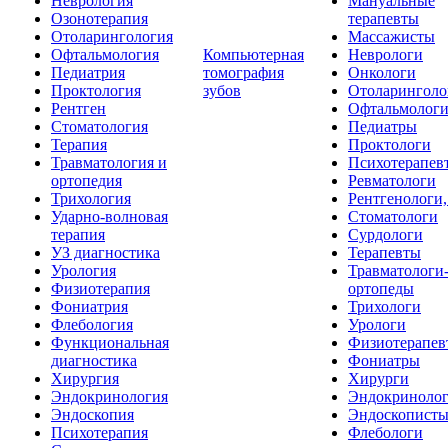
Неврология
Мануальные
Озонотерапия
терапевты
Отоларингология
Массажисты
Офтальмология
Компьютерная
Неврологи
Педиатрия
томография
Онкологи
Проктология
зубов
Отоларинголо
Рентген
Офтальмолог
Стоматология
Педиатры
Терапия
Проктологи
Травматология и
Психотерапев
ортопедия
Ревматологи
Трихология
Рентгенологи
Ударно-волновая
Стоматологи
терапия
Сурдологи
УЗ диагностика
Терапевты
Урология
Травматологи
Физиотерапия
ортопеды
Фониатрия
Трихологи
Флебология
Урологи
Функциональная
Физиотерапев
диагностика
Фониатры
Хирургия
Хирурги
Эндокринология
Эндокриноло
Эндоскопия
Эндоскопист
Психотерапия
Флебологи