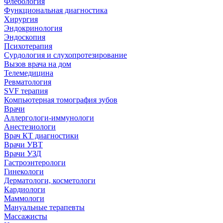
Флебология
Функциональная диагностика
Хирургия
Эндокринология
Эндоскопия
Психотерапия
Сурдология и слухопротезирование
Вызов врача на дом
Телемедицина
Ревматология
SVF терапия
Компьютерная томография зубов
Врачи
Аллергологи-иммунологи
Анестезиологи
Врач КТ диагностики
Врачи УВТ
Врачи УЗД
Гастроэнтерологи
Гинекологи
Дерматологи, косметологи
Кардиологи
Маммологи
Мануальные терапевты
Массажисты