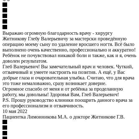
Выражаю огромную благодарность врачу - хирургу
Житникову Глебу Валерьевичу за мастерски проведённую
операцию моему сыну по удаление вросшего ногтя. Всё было
выполнено очень качественно, профессионально и аккуратно!
Ребёнок не почувствовал никакой боли и также, как и я, очень
доволен результатом.
Глеб Валерьевич! Вы замечательный врач и человек. Чуткий,
отзывчивый и умеете настроить на позитив. А ещё, у Вас
добрые глаза и очаровательная улыбка. Считаю, что для врача
это тоже немаловажно, сразу возникает доверие.
Огромное спасибо от меня и от ребёнка за проделанную
работу, мы довольны! Здоровья Вам, Глеб Валерьевич!
P.S. Прошу руководство клиники поощрить данного врача за
его профессионализм и отзывчивость.
10 мая 2022
Пациентка Лимонникова М.А. о докторе Житникове Г.В.