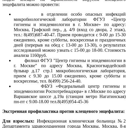
энцефалита можно провести:
в отделении особо опасных инфекций
микробиологической лаборатории ФГУЗ «Центр
гигиены и эпидемиологии в г. Москве» по адресу:
Москва, Графский пер., д. 4/9 (вход со двора, 2 этаж),
тел.: 8(495)687-40-47. Прием проводится с 9-00 до 15-30
ежедневно, кроме субботы, воскресенья и праздничных
дней (перерыв на обед с 13-00 до 13-30), о результатах
исследований можно узнать с 15-00 до 18-00. Стоимость
анализа 1160руб.
филиал ФГУЗ "Центр гигиены и эпидемиологии в
г. Москве" по адресу Москва, Красногвардейский
бульвар д.17 стр.1 микробиологическая лаборатория,
прием с 9.30 до 15.00 ежедневно, кроме субботы и
воскресенье, тел. 8(499) 256-24-40.
ФБУЗ «Федеральный центр гигиены и
эпидемиологии Роспотребнадзора» в г.Москве по адресу
Варшавское шоссе д.19а (станция метро Нагатинская)
пн-пт с 9.00-18.00 тел.8(495)954-45-36
Экстренная профилактика против клещевого энцефалита:
Для взрослых:
Инфекционная клиническая больница №2
Департамента здравоохранения города Москвы, Москва, 8-я