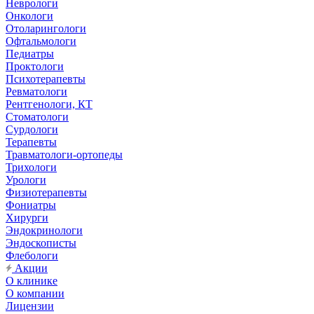
Неврологи
Онкологи
Отоларингологи
Офтальмологи
Педиатры
Проктологи
Психотерапевты
Ревматологи
Рентгенологи, КТ
Стоматологи
Сурдологи
Терапевты
Травматологи-ортопеды
Трихологи
Урологи
Физиотерапевты
Фониатры
Хирурги
Эндокринологи
Эндоскописты
Флебологи
Акции
О клинике
О компании
Лицензии