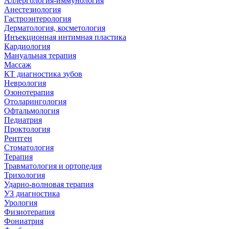
Аллергология-иммунология
Анестезиология
Гастроэнтерология
Дерматология, косметология
Инъекционная интимная пластика
Кардиология
Мануальная терапия
Массаж
КТ диагностика зубов
Неврология
Озонотерапия
Отоларингология
Офтальмология
Педиатрия
Проктология
Рентген
Стоматология
Терапия
Травматология и ортопедия
Трихология
Ударно-волновая терапия
УЗ диагностика
Урология
Физиотерапия
Фониатрия