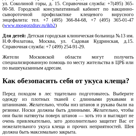
ул. Соколиной горы, д. 15. Справочная служба: +7(495) 365-
00-58. Городской консультативный кабинет по вакцинно-
сывороточной профилактике клещевого вирусного
энцефалита: тел. +7 (495) 366-84-68, +7 (495) 365-01-47
(
www.mosgorzdrav.ru/ikb2
)
Для детей:
Детская городская клиническая больница №13 им.
Н.Ф.Филатова, Москва, ул. Садовая Кудринская, д.15.
Справочная служба: +7 (499) 254-91-29.
Жители Московской области могут получить
специализированную помощь по месту жительства в ЦРБ или
по вышеуказанным адресам.
Как обезопасить себя от укуса клеща?
Перед походом в лес тщательно подготовьтесь. Выберите
одежду из плотных тканей с длинными рукавами и
штанинами. Желательно, чтобы низ штанов и рукава были на
резинке. Носки должны быть длинными. Желательно, чтобы
они были натянуты поверх штанов — хоть это и выглядит не
очень привлекательно, зато дополнительно защитит Вас от
нежелательного укуса клеща и прочих неприятностей. Шея
должна быть максимально закрыта.