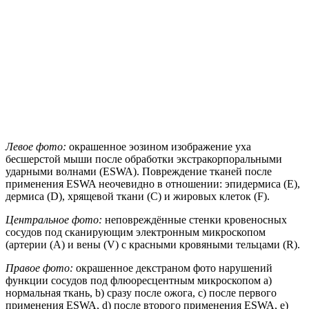
Левое фото:
окрашенное эозином изображение уха
бесшерстой мыши после обработки экстракорпоральными
ударными волнами (ESWA). Повреждение тканей после
применения ESWA неочевидно в отношении: эпидермиса (E),
дермиса (D), хрящевой ткани (C) и жировых клеток (F).
Центральное фото:
неповреждённые стенки кровеносных
сосудов под сканирующим электронным микроскопом
(артерии (A) и вены (V) с красными кровяными тельцами (R).
Правое фото:
окрашенное декстраном фото нарушений
функции сосудов под флюоресцентным микроскопом a)
нормальная ткань, b) сразу после ожога, c) после первого
применения ESWA, d) после второго применения ESWA, e)