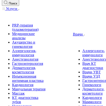
Поиск
Услуги
PRP-терапия
(плазмотерапия)
Медицинские
Врачи
анализы
Акушерство и
гинекология
Аллергология-
Аллергологи-
иммунология
иммунологи
Анестезиология
Анестезиолог
Гастроэнтерология
Врач КТ
Дерматология,
диагностики
косметология
Врачи УВТ
Инъекционная
Врачи УЗД
интимная пластика
Гастроэнтеро
Кардиология
Гинекологи
Мануальная терапия
Дерматологи,
Массаж
косметологи
КТ диагностика
Кардиологи
зубов
Маммологи