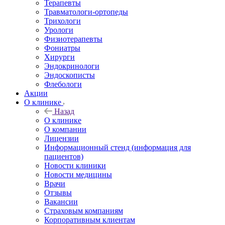
Терапевты
Травматологи-ортопеды
Трихологи
Урологи
Физиотерапевты
Фониатры
Хирурги
Эндокринологи
Эндоскописты
Флебологи
Акции
О клинике
Назад
О клинике
О компании
Лицензии
Информационный стенд (информация для
пациентов)
Новости клиники
Новости медицины
Врачи
Отзывы
Вакансии
Страховым компаниям
Корпоративным клиентам