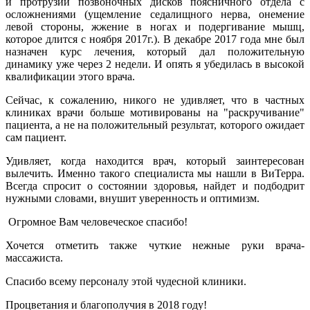
и протрузии позвоночных дисков поясничного отдела с
осложнениями (ущемление седалищного нерва, онемение
левой стороны, жжение в ногах и подергивание мышц,
которое длится с ноября 2017г.). В декабре 2017 года мне был
назначен курс лечения, который дал положительную
динамику уже через 2 недели. И опять я убедилась в высокой
квалификации этого врача.
Сейчас, к сожалению, никого не удивляет, что в частных
клиниках врачи больше мотивированы на "раскручивание"
пациента, а не на положительный результат, которого ожидает
сам пациент.
Удивляет, когда находится врач, который заинтересован
вылечить. Именно такого специалиста мы нашли в ВиТерра.
Всегда спросит о состоянии здоровья, найдет и подбодрит
нужными словами, внушит уверенность и оптимизм.
Огромное Вам человеческое спасибо!
Хочется отметить также чуткие нежные руки врача-
массажиста.
Спасибо всему персоналу этой чудесной клиники.
Процветания и благополучия в 2018 году!