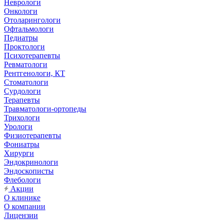
Неврологи
Онкологи
Отоларингологи
Офтальмологи
Педиатры
Проктологи
Психотерапевты
Ревматологи
Рентгенологи, КТ
Стоматологи
Сурдологи
Терапевты
Травматологи-ортопеды
Трихологи
Урологи
Физиотерапевты
Фониатры
Хирурги
Эндокринологи
Эндоскописты
Флебологи
Акции
О клинике
О компании
Лицензии