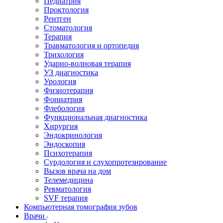
Педиатрия
Проктология
Рентген
Стоматология
Терапия
Травматология и ортопедия
Трихология
Ударно-волновая терапия
УЗ диагностика
Урология
Физиотерапия
Фониатрия
Флебология
Функциональная диагностика
Хирургия
Эндокринология
Эндоскопия
Психотерапия
Сурдология и слухопротезирование
Вызов врача на дом
Телемедицина
Ревматология
SVF терапия
Компьютерная томография зубов
Врачи