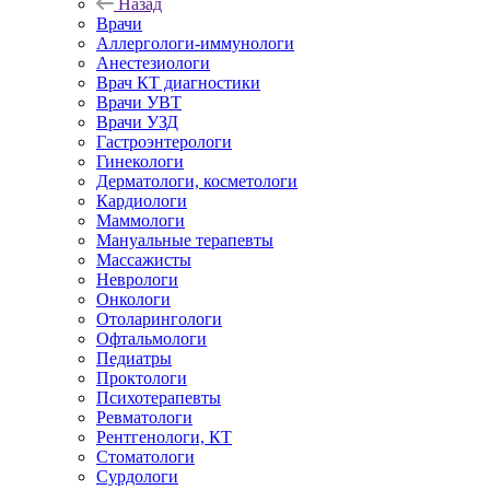
Назад
Врачи
Аллергологи-иммунологи
Анестезиологи
Врач КТ диагностики
Врачи УВТ
Врачи УЗД
Гастроэнтерологи
Гинекологи
Дерматологи, косметологи
Кардиологи
Маммологи
Мануальные терапевты
Массажисты
Неврологи
Онкологи
Отоларингологи
Офтальмологи
Педиатры
Проктологи
Психотерапевты
Ревматологи
Рентгенологи, КТ
Стоматологи
Сурдологи