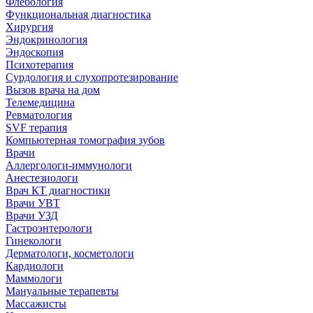
Флебология
Функциональная диагностика
Хирургия
Эндокринология
Эндоскопия
Психотерапия
Сурдология и слухопротезирование
Вызов врача на дом
Телемедицина
Ревматология
SVF терапия
Компьютерная томография зубов
Врачи
Аллергологи-иммунологи
Анестезиологи
Врач КТ диагностики
Врачи УВТ
Врачи УЗД
Гастроэнтерологи
Гинекологи
Дерматологи, косметологи
Кардиологи
Маммологи
Мануальные терапевты
Массажисты