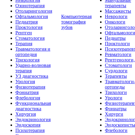
Неврология
Мануальные
Озонотерапия
терапевты
Отоларингология
Массажисты
Офтальмология
Компьютерная
Неврологи
Педиатрия
томография
Онкологи
Проктология
зубов
Отоларинголо
Рентген
Офтальмолог
Стоматология
Педиатры
Терапия
Проктологи
Травматология и
Психотерапев
ортопедия
Ревматологи
Трихология
Рентгенологи
Ударно-волновая
Стоматологи
терапия
Сурдологи
УЗ диагностика
Терапевты
Урология
Травматологи
Физиотерапия
ортопеды
Фониатрия
Трихологи
Флебология
Урологи
Функциональная
Физиотерапев
диагностика
Фониатры
Хирургия
Хирурги
Эндокринология
Эндокриноло
Эндоскопия
Эндоскопист
Психотерапия
Флебологи