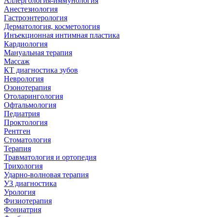
Аллергология-иммунология
Анестезиология
Гастроэнтерология
Дерматология, косметология
Инъекционная интимная пластика
Кардиология
Мануальная терапия
Массаж
КТ диагностика зубов
Неврология
Озонотерапия
Отоларингология
Офтальмология
Педиатрия
Проктология
Рентген
Стоматология
Терапия
Травматология и ортопедия
Трихология
Ударно-волновая терапия
УЗ диагностика
Урология
Физиотерапия
Фониатрия