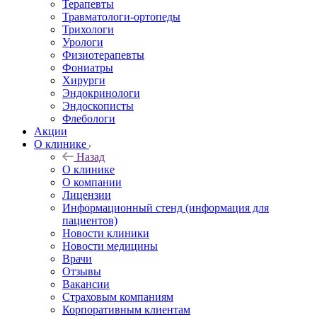
Терапевты
Травматологи-ортопеды
Трихологи
Урологи
Физиотерапевты
Фониатры
Хирурги
Эндокринологи
Эндоскописты
Флебологи
Акции
О клинике
Назад
О клинике
О компании
Лицензии
Информационный стенд (информация для
пациентов)
Новости клиники
Новости медицины
Врачи
Отзывы
Вакансии
Страховым компаниям
Корпоративным клиентам