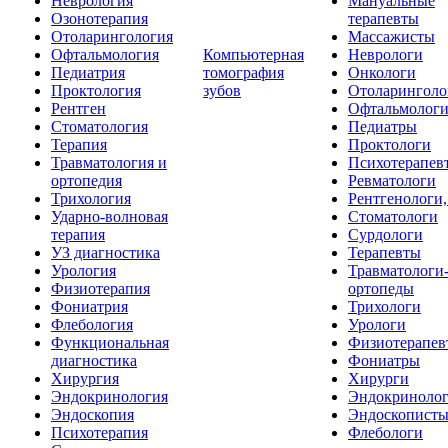
Неврология
Мануальные
Озонотерапия
терапевты
Отоларингология
Массажисты
Офтальмология
Компьютерная
Неврологи
Педиатрия
томография
Онкологи
Проктология
зубов
Отоларинголо
Рентген
Офтальмолог
Стоматология
Педиатры
Терапия
Проктологи
Травматология и
Психотерапев
ортопедия
Ревматологи
Трихология
Рентгенологи
Ударно-волновая
Стоматологи
терапия
Сурдологи
УЗ диагностика
Терапевты
Урология
Травматологи
Физиотерапия
ортопеды
Фониатрия
Трихологи
Флебология
Урологи
Функциональная
Физиотерапев
диагностика
Фониатры
Хирургия
Хирурги
Эндокринология
Эндокриноло
Эндоскопия
Эндоскопист
Психотерапия
Флебологи