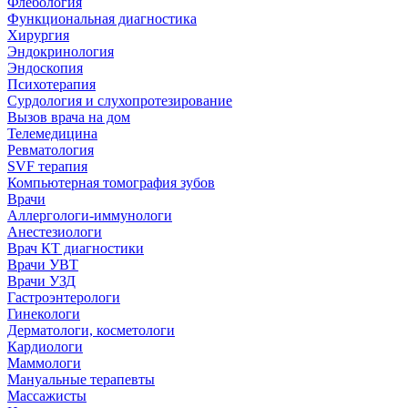
Флебология
Функциональная диагностика
Хирургия
Эндокринология
Эндоскопия
Психотерапия
Сурдология и слухопротезирование
Вызов врача на дом
Телемедицина
Ревматология
SVF терапия
Компьютерная томография зубов
Врачи
Аллергологи-иммунологи
Анестезиологи
Врач КТ диагностики
Врачи УВТ
Врачи УЗД
Гастроэнтерологи
Гинекологи
Дерматологи, косметологи
Кардиологи
Маммологи
Мануальные терапевты
Массажисты