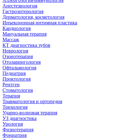
Аллергология-иммунология
Анестезиология
Гастроэнтерология
Дерматология, косметология
Инъекционная интимная пластика
Кардиология
Мануальная терапия
Массаж
КТ диагностика зубов
Неврология
Озонотерапия
Отоларингология
Офтальмология
Педиатрия
Проктология
Рентген
Стоматология
Терапия
Травматология и ортопедия
Трихология
Ударно-волновая терапия
УЗ диагностика
Урология
Физиотерапия
Фониатрия