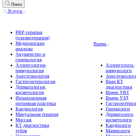
Поиск
Услуги
PRP-терапия
(плазмотерапия)
Медицинские
Врачи
анализы
Акушерство и
гинекология
Аллергология-
Аллергологи-
иммунология
иммунологи
Анестезиология
Анестезиолог
Гастроэнтерология
Врач КТ
Дерматология,
диагностики
косметология
Врачи УВТ
Инъекционная
Врачи УЗД
интимная пластика
Гастроэнтеро
Кардиология
Гинекологи
Мануальная терапия
Дерматологи,
Массаж
косметологи
КТ диагностика
Кардиологи
зубов
Маммологи