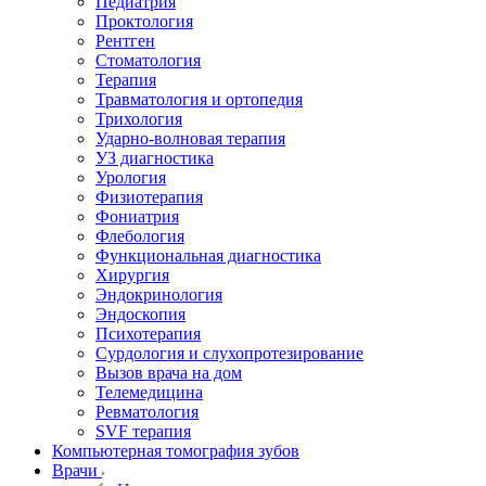
Педиатрия
Проктология
Рентген
Стоматология
Терапия
Травматология и ортопедия
Трихология
Ударно-волновая терапия
УЗ диагностика
Урология
Физиотерапия
Фониатрия
Флебология
Функциональная диагностика
Хирургия
Эндокринология
Эндоскопия
Психотерапия
Сурдология и слухопротезирование
Вызов врача на дом
Телемедицина
Ревматология
SVF терапия
Компьютерная томография зубов
Врачи