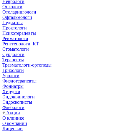
Неврологи
Онкологи
Отоларингологи
Офтальмологи
Педиатры
Проктологи
Психотерапевты
Ревматологи
Рентгенологи, КТ
Стоматологи
Сурдологи
Терапевты
Травматологи-ортопеды
Трихологи
Урологи
Физиотерапевты
Фониатры
Хирурги
Эндокринологи
Эндоскописты
Флебологи
Акции
О клинике
О компании
Лицензии