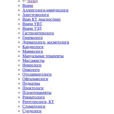
Назад
Врачи
Аллергологи-иммунологи
Анестезиологи
Врач КТ диагностики
Врачи УВТ
Врачи УЗД
Гастроэнтерологи
Гинекологи
Дерматологи, косметологи
Кардиологи
Маммологи
Мануальные терапевты
Массажисты
Неврологи
Онкологи
Отоларингологи
Офтальмологи
Педиатры
Проктологи
Психотерапевты
Ревматологи
Рентгенологи, КТ
Стоматологи
Сурдологи