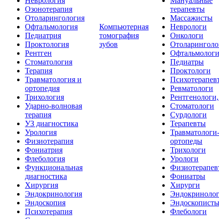
Неврология
Мануальные
Озонотерапия
терапевты
Отоларингология
Массажисты
Офтальмология
Компьютерная
Неврологи
Педиатрия
томография
Онкологи
Проктология
зубов
Отоларинголо
Рентген
Офтальмолог
Стоматология
Педиатры
Терапия
Проктологи
Травматология и
Психотерапев
ортопедия
Ревматологи
Трихология
Рентгенологи
Ударно-волновая
Стоматологи
терапия
Сурдологи
УЗ диагностика
Терапевты
Урология
Травматологи
Физиотерапия
ортопеды
Фониатрия
Трихологи
Флебология
Урологи
Функциональная
Физиотерапев
диагностика
Фониатры
Хирургия
Хирурги
Эндокринология
Эндокриноло
Эндоскопия
Эндоскопист
Психотерапия
Флебологи