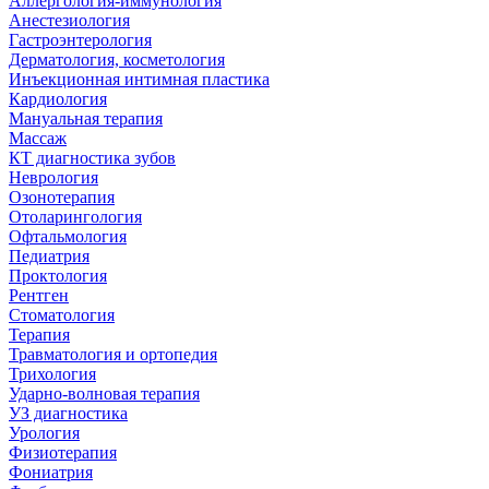
Аллергология-иммунология
Анестезиология
Гастроэнтерология
Дерматология, косметология
Инъекционная интимная пластика
Кардиология
Мануальная терапия
Массаж
КТ диагностика зубов
Неврология
Озонотерапия
Отоларингология
Офтальмология
Педиатрия
Проктология
Рентген
Стоматология
Терапия
Травматология и ортопедия
Трихология
Ударно-волновая терапия
УЗ диагностика
Урология
Физиотерапия
Фониатрия