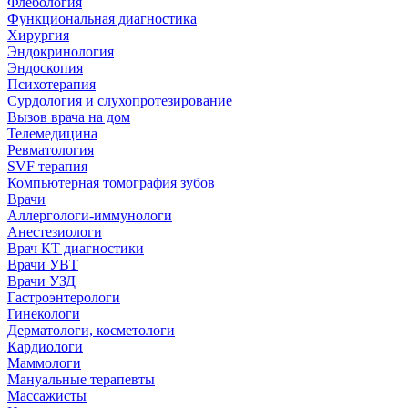
Флебология
Функциональная диагностика
Хирургия
Эндокринология
Эндоскопия
Психотерапия
Сурдология и слухопротезирование
Вызов врача на дом
Телемедицина
Ревматология
SVF терапия
Компьютерная томография зубов
Врачи
Аллергологи-иммунологи
Анестезиологи
Врач КТ диагностики
Врачи УВТ
Врачи УЗД
Гастроэнтерологи
Гинекологи
Дерматологи, косметологи
Кардиологи
Маммологи
Мануальные терапевты
Массажисты