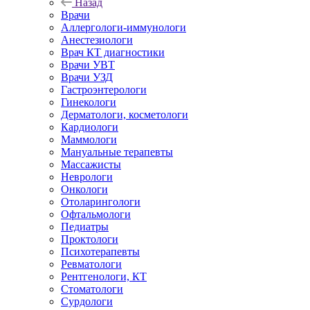
Назад
Врачи
Аллергологи-иммунологи
Анестезиологи
Врач КТ диагностики
Врачи УВТ
Врачи УЗД
Гастроэнтерологи
Гинекологи
Дерматологи, косметологи
Кардиологи
Маммологи
Мануальные терапевты
Массажисты
Неврологи
Онкологи
Отоларингологи
Офтальмологи
Педиатры
Проктологи
Психотерапевты
Ревматологи
Рентгенологи, КТ
Стоматологи
Сурдологи