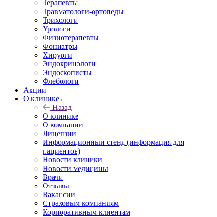
Терапевты
Травматологи-ортопеды
Трихологи
Урологи
Физиотерапевты
Фониатры
Хирурги
Эндокринологи
Эндоскописты
Флебологи
Акции
О клинике
Назад
О клинике
О компании
Лицензии
Информационный стенд (информация для
пациентов)
Новости клиники
Новости медицины
Врачи
Отзывы
Вакансии
Страховым компаниям
Корпоративным клиентам