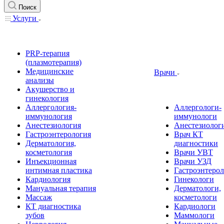
Поиск
Услуги
PRP-терапия
(плазмотерапия)
Медицинские
Врачи
анализы
Акушерство и
гинекология
Аллергология-
Аллергологи-
иммунология
иммунологи
Анестезиология
Анестезиолог
Гастроэнтерология
Врач КТ
Дерматология,
диагностики
косметология
Врачи УВТ
Инъекционная
Врачи УЗД
интимная пластика
Гастроэнтеро
Кардиология
Гинекологи
Мануальная терапия
Дерматологи,
Массаж
косметологи
КТ диагностика
Кардиологи
зубов
Маммологи