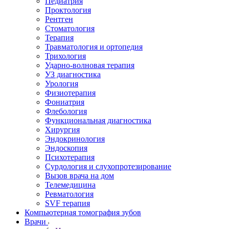
Педиатрия
Проктология
Рентген
Стоматология
Терапия
Травматология и ортопедия
Трихология
Ударно-волновая терапия
УЗ диагностика
Урология
Физиотерапия
Фониатрия
Флебология
Функциональная диагностика
Хирургия
Эндокринология
Эндоскопия
Психотерапия
Сурдология и слухопротезирование
Вызов врача на дом
Телемедицина
Ревматология
SVF терапия
Компьютерная томография зубов
Врачи