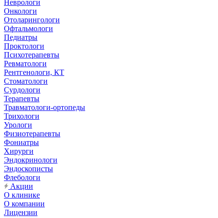
Неврологи
Онкологи
Отоларингологи
Офтальмологи
Педиатры
Проктологи
Психотерапевты
Ревматологи
Рентгенологи, КТ
Стоматологи
Сурдологи
Терапевты
Травматологи-ортопеды
Трихологи
Урологи
Физиотерапевты
Фониатры
Хирурги
Эндокринологи
Эндоскописты
Флебологи
Акции
О клинике
О компании
Лицензии