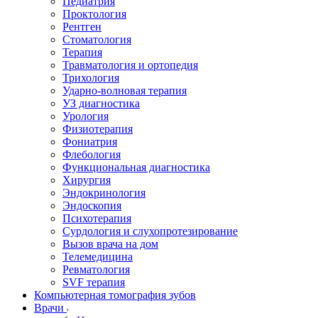
Педиатрия
Проктология
Рентген
Стоматология
Терапия
Травматология и ортопедия
Трихология
Ударно-волновая терапия
УЗ диагностика
Урология
Физиотерапия
Фониатрия
Флебология
Функциональная диагностика
Хирургия
Эндокринология
Эндоскопия
Психотерапия
Сурдология и слухопротезирование
Вызов врача на дом
Телемедицина
Ревматология
SVF терапия
Компьютерная томография зубов
Врачи