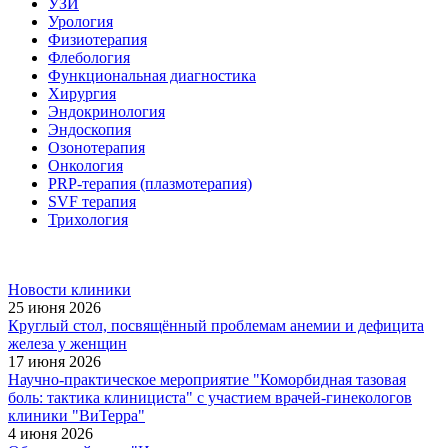
УЗИ
Урология
Физиотерапия
Флебология
Функциональная диагностика
Хирургия
Эндокринология
Эндоскопия
Озонотерапия
Онкология
PRP-терапия (плазмотерапия)
SVF терапия
Трихология
Новости клиники
25 июня 2026
Круглый стол, посвящённый проблемам анемии и дефицита
железа у женщин
17 июня 2026
Научно-практическое мероприятие "Коморбидная тазовая
боль: тактика клинициста" с участием врачей-гинекологов
клиники "ВиТерра"
4 июня 2026