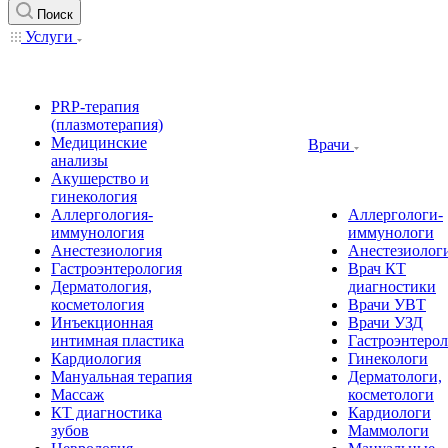
Поиск
Услуги
PRP-терапия
(плазмотерапия)
Медицинские
Врачи
анализы
Акушерство и
гинекология
Аллергология-
Аллергологи-
иммунология
иммунологи
Анестезиология
Анестезиолог
Гастроэнтерология
Врач КТ
Дерматология,
диагностики
косметология
Врачи УВТ
Инъекционная
Врачи УЗД
интимная пластика
Гастроэнтеро
Кардиология
Гинекологи
Мануальная терапия
Дерматологи,
Массаж
косметологи
КТ диагностика
Кардиологи
зубов
Маммологи