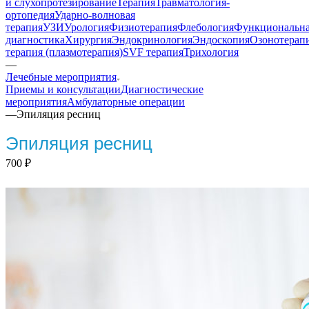
и слухопротезирование
Терапия
Травматология-
ортопедия
Ударно-волновая
терапия
УЗИ
Урология
Физиотерапия
Флебология
Функциональн
диагностика
Хирургия
Эндокринология
Эндоскопия
Озонотерап
терапия (плазмотерапия)
SVF терапия
Трихология
—
Лечебные мероприятия
Приемы и консультации
Диагностические
мероприятия
Амбулаторные операции
—
Эпиляция ресниц
Эпиляция ресниц
700
₽