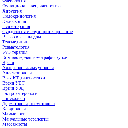
Флебология
Функциональная диагностика
Хирургия
Эндокринология
Эндоскопия
Психотерапия
Сурдология и слухопротезирование
Вызов врача на дом
Телемедицина
Ревматология
SVF терапия
Компьютерная томография зубов
Врачи
Аллергологи-иммунологи
Анестезиологи
Врач КТ диагностики
Врачи УВТ
Врачи УЗД
Гастроэнтерологи
Гинекологи
Дерматологи, косметологи
Кардиологи
Маммологи
Мануальные терапевты
Массажисты