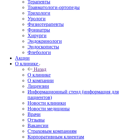
Терапевты
Травматологи-ортопеды
Трихологи
Урологи
Физиотерапевты
Фониатры
Хирурги
Эндокринологи
Эндоскописты
Флебологи
Акции
О клинике
Назад
О клинике
О компании
Лицензии
Информационный стенд (информация для
пациентов)
Новости клиники
Новости медицины
Врачи
Отзывы
Вакансии
Страховым компаниям
Корпоративным клиентам