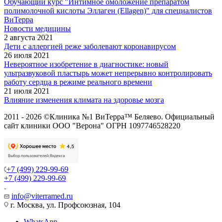
Обучающий курс "Интимное омоложение препаратом
полимолочной кислоты Эллаген (Ellagen)" для специалистов
ВиТерра
Новости медицины
2 августа 2021
Дети с аллергией реже заболевают коронавирусом
26 июля 2021
Невероятное изобретение в диагностике: новый
ультразвуковой пластырь может непрерывно контролировать
работу сердца в режиме реального времени
21 июля 2021
Влияние изменения климата на здоровье мозга
2011 - 2026 ©Клиника №1 ВиТерра™ Беляево. Официальный
сайт клиники ООО "Верона" ОГРН 1097746528220
+7 (499) 229-99-69
+7 (499) 229-99-69
info@viterramed.ru
г. Москва, ул. Профсоюзная, 104
WhatsApp