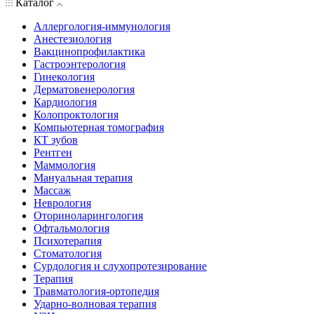
Каталог
Аллергология-иммунология
Анестезиология
Вакцинопрофилактика
Гастроэнтерология
Гинекология
Дерматовенерология
Кардиология
Колопроктология
Компьютерная томография
КТ зубов
Рентген
Маммология
Мануальная терапия
Массаж
Неврология
Оториноларингология
Офтальмология
Психотерапия
Стоматология
Сурдология и слухопротезирование
Терапия
Травматология-ортопедия
Ударно-волновая терапия