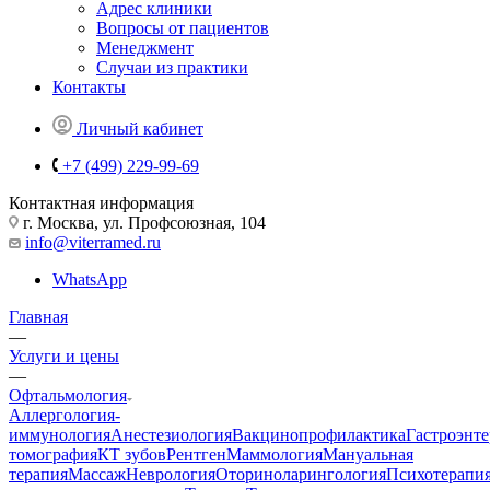
Адрес клиники
Вопросы от пациентов
Менеджмент
Случаи из практики
Контакты
Личный кабинет
+7 (499) 229-99-69
Контактная информация
г. Москва, ул. Профсоюзная, 104
info@viterramed.ru
WhatsApp
Главная
—
Услуги и цены
—
Офтальмология
Аллергология-
иммунология
Анестезиология
Вакцинопрофилактика
Гастроэнт
томография
КТ зубов
Рентген
Маммология
Мануальная
терапия
Массаж
Неврология
Оториноларингология
Психотерапи