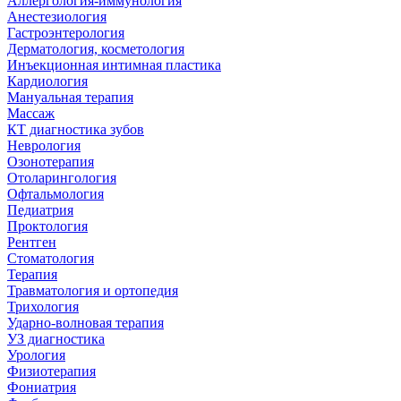
Аллергология-иммунология
Анестезиология
Гастроэнтерология
Дерматология, косметология
Инъекционная интимная пластика
Кардиология
Мануальная терапия
Массаж
КТ диагностика зубов
Неврология
Озонотерапия
Отоларингология
Офтальмология
Педиатрия
Проктология
Рентген
Стоматология
Терапия
Травматология и ортопедия
Трихология
Ударно-волновая терапия
УЗ диагностика
Урология
Физиотерапия
Фониатрия