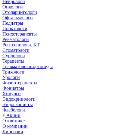
Неврологи
Онкологи
Отоларингологи
Офтальмологи
Педиатры
Проктологи
Психотерапевты
Ревматологи
Рентгенологи, КТ
Стоматологи
Сурдологи
Терапевты
Травматологи-ортопеды
Трихологи
Урологи
Физиотерапевты
Фониатры
Хирурги
Эндокринологи
Эндоскописты
Флебологи
Акции
О клинике
О компании
Лицензии