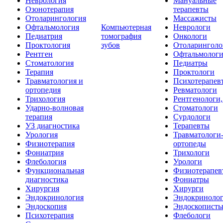
Неврология
Мануальные
Озонотерапия
терапевты
Отоларингология
Массажисты
Офтальмология
Компьютерная
Неврологи
Педиатрия
томография
Онкологи
Проктология
зубов
Отоларинголо
Рентген
Офтальмолог
Стоматология
Педиатры
Терапия
Проктологи
Травматология и
Психотерапев
ортопедия
Ревматологи
Трихология
Рентгенологи
Ударно-волновая
Стоматологи
терапия
Сурдологи
УЗ диагностика
Терапевты
Урология
Травматологи
Физиотерапия
ортопеды
Фониатрия
Трихологи
Флебология
Урологи
Функциональная
Физиотерапев
диагностика
Фониатры
Хирургия
Хирурги
Эндокринология
Эндокриноло
Эндоскопия
Эндоскопист
Психотерапия
Флебологи