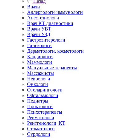
Назад
Врачи
Аллергологи-иммунологи
Анестезиологи
Врач КТ диагностики
Врачи УВТ
Врачи УЗД
Гастроэнтерологи
Гинекологи
Дерматологи, косметологи
Кардиологи
Маммологи
Мануальные терапевты
Массажисты
Неврологи
Онкологи
Отоларингологи
Офтальмологи
Педиатры
Проктологи
Психотерапевты
Ревматологи
Рентгенологи, КТ
Стоматологи
Сурдологи