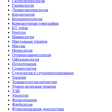
Гастроэнтерология
Гинекология
Дерматовенерология
Кардиология
Колопроктология
Компьютерная томография
КТ зубов
Рентген
Маммология
Мануальная терапия
Массаж
Неврология
Оториноларингология
Офтальмология
Психотерапия
Стоматология
Сурдология и слухопротезирование
Терапия
Травматология-ортопедия
Ударно-волновая терапия
УЗИ
Урология
Физиотерапия
Флебология
Функциональная диагностика