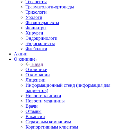
Терапевты
Травматологи-ортопеды
Трихологи
Урологи
Физиотерапевты
Фониатры
Хирурги
Эндокринологи
Эндоскописты
Флебологи
Акции
О клинике
Назад
О клинике
О компании
Лицензии
Информационный стенд (информация для
пациентов)
Новости клиники
Новости медицины
Врачи
Отзывы
Вакансии
Страховым компаниям
Корпоративным клиентам