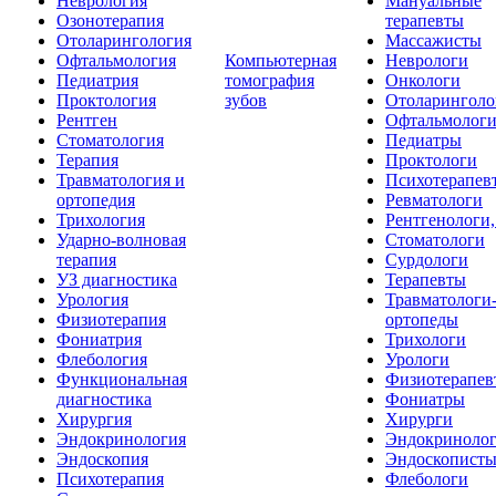
Неврология
Мануальные
Озонотерапия
терапевты
Отоларингология
Массажисты
Офтальмология
Компьютерная
Неврологи
Педиатрия
томография
Онкологи
Проктология
зубов
Отоларинголо
Рентген
Офтальмолог
Стоматология
Педиатры
Терапия
Проктологи
Травматология и
Психотерапев
ортопедия
Ревматологи
Трихология
Рентгенологи
Ударно-волновая
Стоматологи
терапия
Сурдологи
УЗ диагностика
Терапевты
Урология
Травматологи
Физиотерапия
ортопеды
Фониатрия
Трихологи
Флебология
Урологи
Функциональная
Физиотерапев
диагностика
Фониатры
Хирургия
Хирурги
Эндокринология
Эндокриноло
Эндоскопия
Эндоскопист
Психотерапия
Флебологи