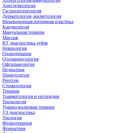
Аллергология-иммунология
Анестезиология
Гастроэнтерология
Дерматология, косметология
Инъекционная интимная пластика
Кардиология
Мануальная терапия
Массаж
КТ диагностика зубов
Неврология
Озонотерапия
Отоларингология
Офтальмология
Педиатрия
Проктология
Рентген
Стоматология
Терапия
Травматология и ортопедия
Трихология
Ударно-волновая терапия
УЗ диагностика
Урология
Физиотерапия
Фониатрия