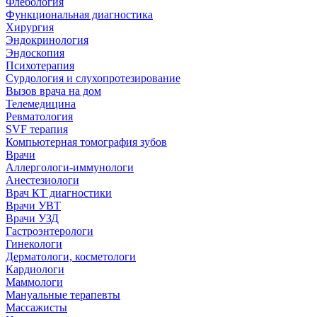
Флебология
Функциональная диагностика
Хирургия
Эндокринология
Эндоскопия
Психотерапия
Сурдология и слухопротезирование
Вызов врача на дом
Телемедицина
Ревматология
SVF терапия
Компьютерная томография зубов
Врачи
Аллергологи-иммунологи
Анестезиологи
Врач КТ диагностики
Врачи УВТ
Врачи УЗД
Гастроэнтерологи
Гинекологи
Дерматологи, косметологи
Кардиологи
Маммологи
Мануальные терапевты
Массажисты