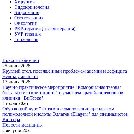
Хирургия
Эндокринология
Эндоскопия
Озонотерапия
Онкология
PRP-терапия (плазмотерапия)
SVF терапия
Трихология
Новости клиники
25 июня 2026
Круглый стол, посвящённый проблемам анемии и дефицита
железа у женщин
17 июня 2026
Научно-практическое мероприятие "Коморбидная тазовая
боль: тактика клинициста" с участием врачей-гинекологов
клиники "ВиТерра"
4 июня 2026
Обучающий курс "Интимное омоложение препаратом
полимолочной кислоты Эллаген (Ellagen)" для специалистов
ВиТерра
Новости медицины
2 августа 2021