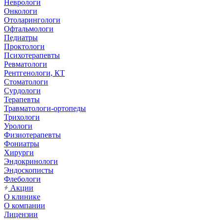
Неврологи
Онкологи
Отоларингологи
Офтальмологи
Педиатры
Проктологи
Психотерапевты
Ревматологи
Рентгенологи, КТ
Стоматологи
Сурдологи
Терапевты
Травматологи-ортопеды
Трихологи
Урологи
Физиотерапевты
Фониатры
Хирурги
Эндокринологи
Эндоскописты
Флебологи
Акции
О клинике
О компании
Лицензии