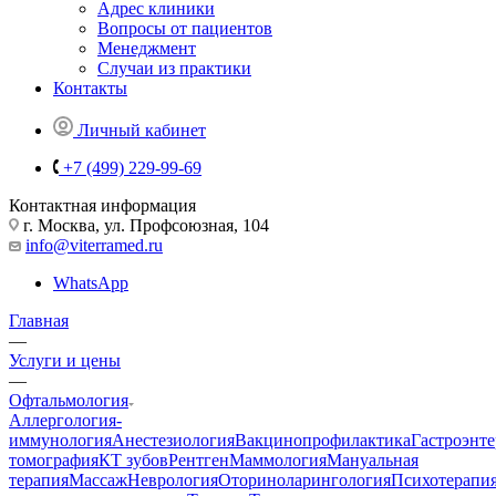
Адрес клиники
Вопросы от пациентов
Менеджмент
Случаи из практики
Контакты
Личный кабинет
+7 (499) 229-99-69
Контактная информация
г. Москва, ул. Профсоюзная, 104
info@viterramed.ru
WhatsApp
Главная
—
Услуги и цены
—
Офтальмология
Аллергология-
иммунология
Анестезиология
Вакцинопрофилактика
Гастроэнт
томография
КТ зубов
Рентген
Маммология
Мануальная
терапия
Массаж
Неврология
Оториноларингология
Психотерапи