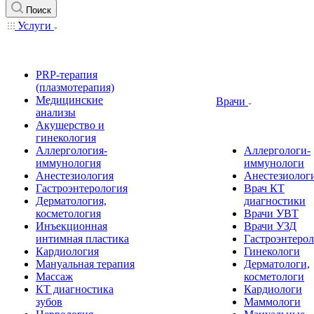
Поиск
Услуги
PRP-терапия
(плазмотерапия)
Медицинские
Врачи
анализы
Акушерство и
гинекология
Аллергология-
Аллергологи-
иммунология
иммунологи
Анестезиология
Анестезиолог
Гастроэнтерология
Врач КТ
Дерматология,
диагностики
косметология
Врачи УВТ
Инъекционная
Врачи УЗД
интимная пластика
Гастроэнтеро
Кардиология
Гинекологи
Мануальная терапия
Дерматологи,
Массаж
косметологи
КТ диагностика
Кардиологи
зубов
Маммологи