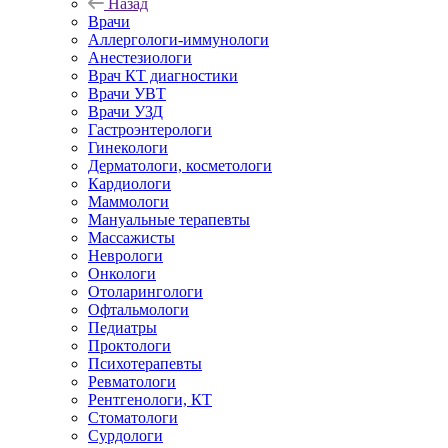
Назад
Врачи
Аллергологи-иммунологи
Анестезиологи
Врач КТ диагностики
Врачи УВТ
Врачи УЗД
Гастроэнтерологи
Гинекологи
Дерматологи, косметологи
Кардиологи
Маммологи
Мануальные терапевты
Массажисты
Неврологи
Онкологи
Отоларингологи
Офтальмологи
Педиатры
Проктологи
Психотерапевты
Ревматологи
Рентгенологи, КТ
Стоматологи
Сурдологи