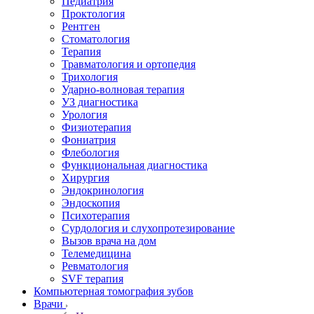
Педиатрия
Проктология
Рентген
Стоматология
Терапия
Травматология и ортопедия
Трихология
Ударно-волновая терапия
УЗ диагностика
Урология
Физиотерапия
Фониатрия
Флебология
Функциональная диагностика
Хирургия
Эндокринология
Эндоскопия
Психотерапия
Сурдология и слухопротезирование
Вызов врача на дом
Телемедицина
Ревматология
SVF терапия
Компьютерная томография зубов
Врачи