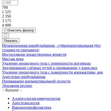
700
1 525
2 350
3 175
4 000
Очистить фильтр
Показать
Инъекционная парабульбарная , субконъюктивальная (без
стоимости препарата)
Инстилляция лекарственных веществ
Массаж века
Удаление инородного тела с поверхности роговицы
Зондирование слёзных путей и промывание у взрослых
Удаление инородного тела с поверхности конъюктивы, век
Анестезия эпибульбарная
Промывание конъюктивальной полости
Эпиляция ресниц
Каталог
Аллергология-иммунология
Анестезиология
Вакцинопрофилактика