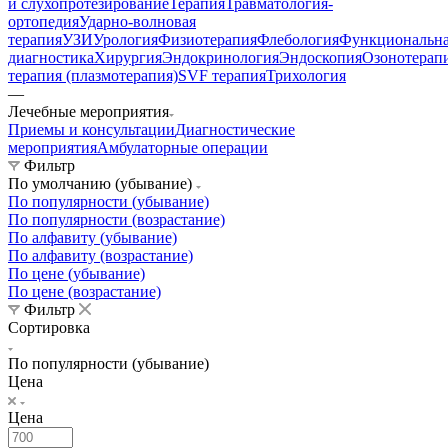
и слухопротезирование
Терапия
Травматология-
ортопедия
Ударно-волновая
терапия
УЗИ
Урология
Физиотерапия
Флебология
Функциональн
диагностика
Хирургия
Эндокринология
Эндоскопия
Озонотерап
терапия (плазмотерапия)
SVF терапия
Трихология
—
Лечебные мероприятия
Приемы и консультации
Диагностические
мероприятия
Амбулаторные операции
Фильтр
По умолчанию (убывание)
По популярности (убывание)
По популярности (возрастание)
По алфавиту (убывание)
По алфавиту (возрастание)
По цене (убывание)
По цене (возрастание)
Фильтр
Сортировка
По популярности (убывание)
Цена
Цена