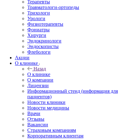
Терапевты
Травматологи-ортопеды
Трихологи
Урологи
Физиотерапевты
Фониатры
Хирурги
Эндокринологи
Эндоскописты
Флебологи
Акции
О клинике
Назад
О клинике
О компании
Лицензии
Информационный стенд (информация для
пациентов)
Новости клиники
Новости медицины
Врачи
Отзывы
Вакансии
Страховым компаниям
Корпоративным клиентам