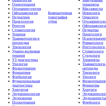
Неврология
Мануальные
Озонотерапия
терапевты
Отоларингология
Массажисты
Офтальмология
Компьютерная
Неврологи
Педиатрия
томография
Онкологи
Проктология
зубов
Отоларинголо
Рентген
Офтальмолог
Стоматология
Педиатры
Терапия
Проктологи
Травматология и
Психотерапев
ортопедия
Ревматологи
Трихология
Рентгенологи
Ударно-волновая
Стоматологи
терапия
Сурдологи
УЗ диагностика
Терапевты
Урология
Травматологи
Физиотерапия
ортопеды
Фониатрия
Трихологи
Флебология
Урологи
Функциональная
Физиотерапев
диагностика
Фониатры
Хирургия
Хирурги
Эндокринология
Эндокриноло
Эндоскопия
Эндоскопист
Психотерапия
Флебологи