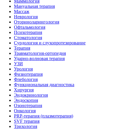
Маммология
Мануальная терапия
Массаж
Неврология
Оториноларингология
Офтальмология
Психотерапия
Стоматология
Сурдология и слухопротезирование
Терапия
Травматология-ортопедия
Ударно-волновая терапия
УЗИ
Урология
Физиотерапия
Флебология
Функциональная диагностика
Хирургия
Эндокринология
Эндоскопия
Озонотерапия
Онкология
PRP-терапия (плазмотерапия)
SVF терапия
Трихология