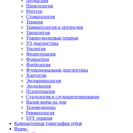
Педиатрия
Проктология
Рентген
Стоматология
Терапия
Травматология и ортопедия
Трихология
Ударно-волновая терапия
УЗ диагностика
Урология
Физиотерапия
Фониатрия
Флебология
Функциональная диагностика
Хирургия
Эндокринология
Эндоскопия
Психотерапия
Сурдология и слухопротезирование
Вызов врача на дом
Телемедицина
Ревматология
SVF терапия
Компьютерная томография зубов
Врачи