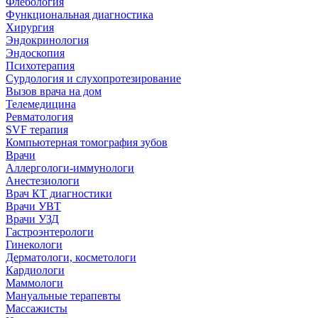
Флебология
Функциональная диагностика
Хирургия
Эндокринология
Эндоскопия
Психотерапия
Сурдология и слухопротезирование
Вызов врача на дом
Телемедицина
Ревматология
SVF терапия
Компьютерная томография зубов
Врачи
Аллергологи-иммунологи
Анестезиологи
Врач КТ диагностики
Врачи УВТ
Врачи УЗД
Гастроэнтерологи
Гинекологи
Дерматологи, косметологи
Кардиологи
Маммологи
Мануальные терапевты
Массажисты