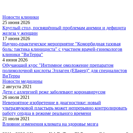
Новости клиники
25 июня 2026
Круглый стол, посвящённый проблемам анемии и дефицита
железа у женщин
17 июня 2026
Научно-практическое мероприятие "Коморбидная тазовая
боль: тактика клинициста" с участием врачей-гинекологов
клиники "ВиТерра"
4 июня 2026
Обучающий курс "Интимное омоложение препаратом
полимолочной кислоты Эллаген (Ellagen)" для специалистов
ВиТерра
Новости медицины
2 августа 2021
Дети с аллергией реже заболевают коронавирусом
26 июля 2021
Невероятное изобретение в диагностике: новый
ультразвуковой пластырь может непрерывно контролировать
работу сердца в режиме реального времени
21 июля 2021
Влияние изменения климата на здоровье мозга