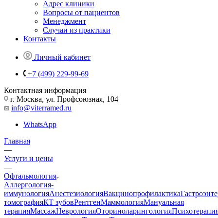
Адрес клиники
Вопросы от пациентов
Менеджмент
Случаи из практики
Контакты
Личный кабинет
+7 (499) 229-99-69
Контактная информация
г. Москва, ул. Профсоюзная, 104
info@viterramed.ru
WhatsApp
Главная
—
Услуги и цены
—
Офтальмология
Аллергология-
иммунология
Анестезиология
Вакцинопрофилактика
Гастроэнт
томография
КТ зубов
Рентген
Маммология
Мануальная
терапия
Массаж
Неврология
Оториноларингология
Психотерапи