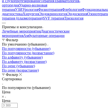
и слухопротезирование
Терапия
Травматология-
ортопедия
Ударно-волновая
терапия
УЗИ
Урология
Физиотерапия
Флебология
Функциональн
диагностика
Хирургия
Эндокринология
Эндоскопия
Озонотерап
терапия (плазмотерапия)
SVF терапия
Трихология
—
Приемы и консультации
Лечебные мероприятия
Диагностические
мероприятия
Амбулаторные операции
Фильтр
По умолчанию (убывание)
По популярности (убывание)
По популярности (возрастание)
По алфавиту (убывание)
По алфавиту (возрастание)
По цене (убывание)
По цене (возрастание)
Фильтр
Сортировка
По популярности (убывание)
Цена
Цена