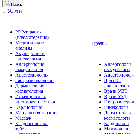
Поиск
Услуги
PRP-терапия
(плазмотерапия)
Медицинские
Врачи
анализы
Акушерство и
гинекология
Аллергология-
Аллергологи-
иммунология
иммунологи
Анестезиология
Анестезиолог
Гастроэнтерология
Врач КТ
Дерматология,
диагностики
косметология
Врачи УВТ
Инъекционная
Врачи УЗД
интимная пластика
Гастроэнтеро
Кардиология
Гинекологи
Мануальная терапия
Дерматологи,
Массаж
косметологи
КТ диагностика
Кардиологи
зубов
Маммологи