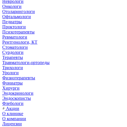
Неврологи
Онкологи
Отоларингологи
Офтальмологи
Педиатры
Проктологи
Психотерапевты
Ревматологи
Рентгенологи, КТ
Стоматологи
Сурдологи
Терапевты
Травматологи-ортопеды
Трихологи
Урологи
Физиотерапевты
Фониатры
Хирурги
Эндокринологи
Эндоскописты
Флебологи
Акции
О клинике
О компании
Лицензии