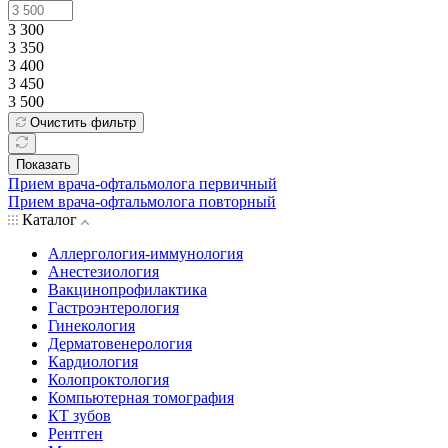
3 300
3 350
3 400
3 450
3 500
Очистить фильтр
Показать
Прием врача-офтальмолога первичный
Прием врача-офтальмолога повторный
Каталог
Аллергология-иммунология
Анестезиология
Вакцинопрофилактика
Гастроэнтерология
Гинекология
Дерматовенерология
Кардиология
Колопроктология
Компьютерная томография
КТ зубов
Рентген