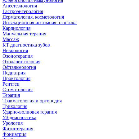
Аллергология-иммунология
Анестезиология
Гастроэнтерология
Дерматология, косметология
Инъекционная интимная пластика
Кардиология
Мануальная терапия
Массаж
КТ диагностика зубов
Неврология
Озонотерапия
Отоларингология
Офтальмология
Педиатрия
Проктология
Рентген
Стоматология
Терапия
Травматология и ортопедия
Трихология
Ударно-волновая терапия
УЗ диагностика
Урология
Физиотерапия
Фониатрия