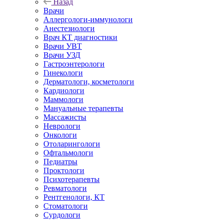
Назад
Врачи
Аллергологи-иммунологи
Анестезиологи
Врач КТ диагностики
Врачи УВТ
Врачи УЗД
Гастроэнтерологи
Гинекологи
Дерматологи, косметологи
Кардиологи
Маммологи
Мануальные терапевты
Массажисты
Неврологи
Онкологи
Отоларингологи
Офтальмологи
Педиатры
Проктологи
Психотерапевты
Ревматологи
Рентгенологи, КТ
Стоматологи
Сурдологи