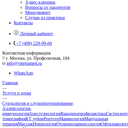
Адрес клиники
Вопросы от пациентов
Менеджмент
Случаи из практики
Контакты
Личный кабинет
+7 (499) 229-99-69
Контактная информация
г. Москва, ул. Профсоюзная, 104
info@viterramed.ru
WhatsApp
Главная
—
Услуги и цены
—
Сурдология и слухопротезирование
Аллергология-
иммунология
Анестезиология
Вакцинопрофилактика
Гастроэнт
томография
КТ зубов
Рентген
Маммология
Мануальная
терапия
Массаж
Неврология
Оториноларингология
Офтальмолог