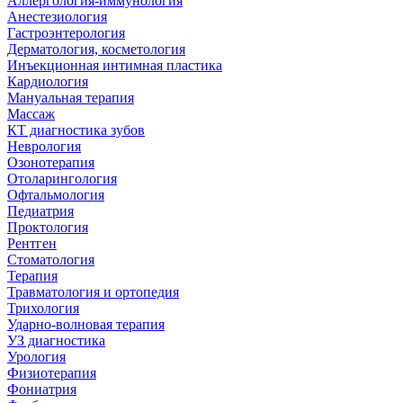
Аллергология-иммунология
Анестезиология
Гастроэнтерология
Дерматология, косметология
Инъекционная интимная пластика
Кардиология
Мануальная терапия
Массаж
КТ диагностика зубов
Неврология
Озонотерапия
Отоларингология
Офтальмология
Педиатрия
Проктология
Рентген
Стоматология
Терапия
Травматология и ортопедия
Трихология
Ударно-волновая терапия
УЗ диагностика
Урология
Физиотерапия
Фониатрия