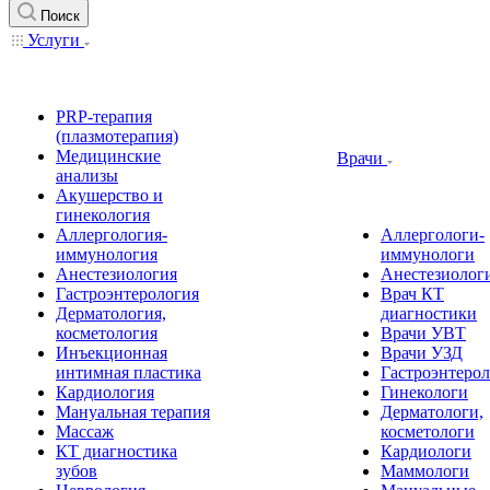
Поиск
Услуги
PRP-терапия
(плазмотерапия)
Медицинские
Врачи
анализы
Акушерство и
гинекология
Аллергология-
Аллергологи-
иммунология
иммунологи
Анестезиология
Анестезиолог
Гастроэнтерология
Врач КТ
Дерматология,
диагностики
косметология
Врачи УВТ
Инъекционная
Врачи УЗД
интимная пластика
Гастроэнтеро
Кардиология
Гинекологи
Мануальная терапия
Дерматологи,
Массаж
косметологи
КТ диагностика
Кардиологи
зубов
Маммологи