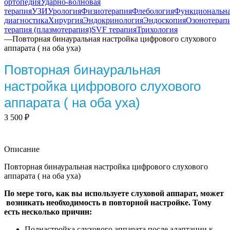
ортопедия
Ударно-волновая
терапия
УЗИ
Урология
Физиотерапия
Флебология
Функциональн
диагностика
Хирургия
Эндокринология
Эндоскопия
Озонотерап
терапия (плазмотерапия)
SVF терапия
Трихология
—
Повторная бинауральная настройка цифрового слухового
аппарата ( на оба уха)
Повторная бинауральная
настройка цифрового слухового
аппарата ( на оба уха)
3 500
₽
Описание
Повторная бинауральная настройка цифрового слухового
аппарата ( на оба уха)
По мере того, как вы используете слуховой аппарат, может
возникать необходимость в повторной настройке. Тому
есть несколько причин:
Поднастройка слухового аппарата после адаптации к