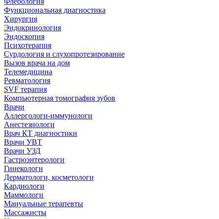
Флебология
Функциональная диагностика
Хирургия
Эндокринология
Эндоскопия
Психотерапия
Сурдология и слухопротезирование
Вызов врача на дом
Телемедицина
Ревматология
SVF терапия
Компьютерная томография зубов
Врачи
Аллергологи-иммунологи
Анестезиологи
Врач КТ диагностики
Врачи УВТ
Врачи УЗД
Гастроэнтерологи
Гинекологи
Дерматологи, косметологи
Кардиологи
Маммологи
Мануальные терапевты
Массажисты