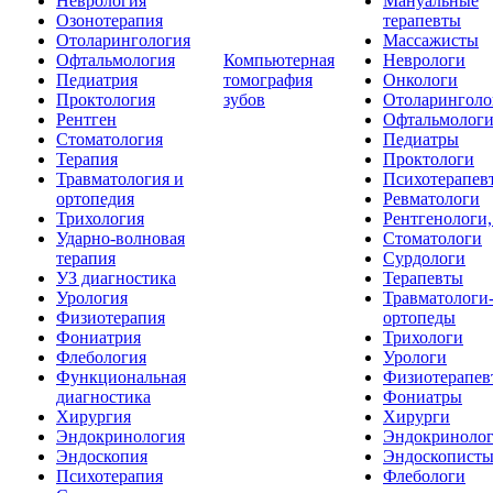
Неврология
Мануальные
Озонотерапия
терапевты
Отоларингология
Массажисты
Офтальмология
Компьютерная
Неврологи
Педиатрия
томография
Онкологи
Проктология
зубов
Отоларинголо
Рентген
Офтальмолог
Стоматология
Педиатры
Терапия
Проктологи
Травматология и
Психотерапев
ортопедия
Ревматологи
Трихология
Рентгенологи
Ударно-волновая
Стоматологи
терапия
Сурдологи
УЗ диагностика
Терапевты
Урология
Травматологи
Физиотерапия
ортопеды
Фониатрия
Трихологи
Флебология
Урологи
Функциональная
Физиотерапев
диагностика
Фониатры
Хирургия
Хирурги
Эндокринология
Эндокриноло
Эндоскопия
Эндоскопист
Психотерапия
Флебологи