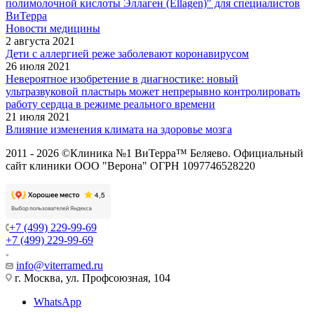
полимолочной кислоты Эллаген (Ellagen)" для специалистов
ВиТерра
Новости медицины
2 августа 2021
Дети с аллергией реже заболевают коронавирусом
26 июля 2021
Невероятное изобретение в диагностике: новый
ультразвуковой пластырь может непрерывно контролировать
работу сердца в режиме реального времени
21 июля 2021
Влияние изменения климата на здоровье мозга
2011 - 2026 ©Клиника №1 ВиТерра™ Беляево. Официальный
сайт клиники ООО "Верона" ОГРН 1097746528220
+7 (499) 229-99-69
+7 (499) 229-99-69
info@viterramed.ru
г. Москва, ул. Профсоюзная, 104
WhatsApp