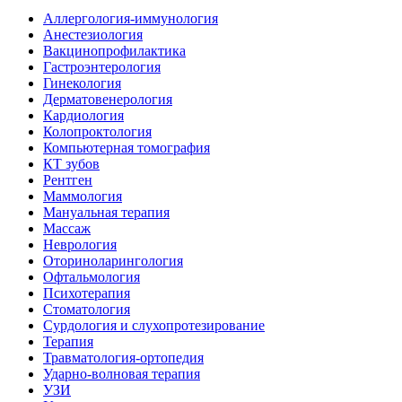
Аллергология-иммунология
Анестезиология
Вакцинопрофилактика
Гастроэнтерология
Гинекология
Дерматовенерология
Кардиология
Колопроктология
Компьютерная томография
КТ зубов
Рентген
Маммология
Мануальная терапия
Массаж
Неврология
Оториноларингология
Офтальмология
Психотерапия
Стоматология
Сурдология и слухопротезирование
Терапия
Травматология-ортопедия
Ударно-волновая терапия
УЗИ