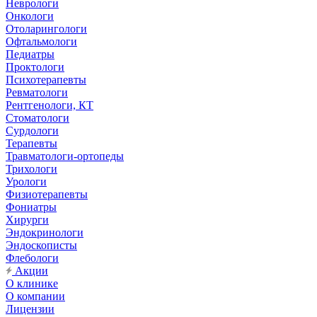
Неврологи
Онкологи
Отоларингологи
Офтальмологи
Педиатры
Проктологи
Психотерапевты
Ревматологи
Рентгенологи, КТ
Стоматологи
Сурдологи
Терапевты
Травматологи-ортопеды
Трихологи
Урологи
Физиотерапевты
Фониатры
Хирурги
Эндокринологи
Эндоскописты
Флебологи
Акции
О клинике
О компании
Лицензии