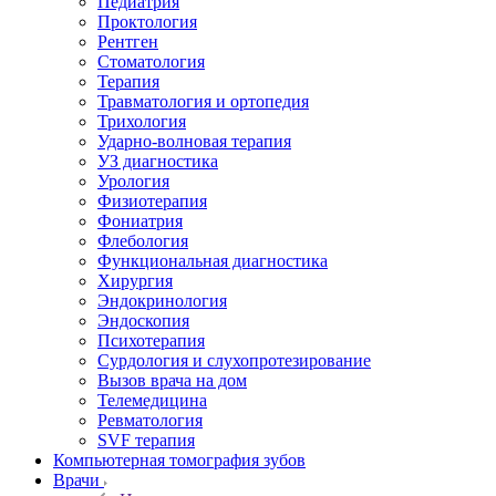
Педиатрия
Проктология
Рентген
Стоматология
Терапия
Травматология и ортопедия
Трихология
Ударно-волновая терапия
УЗ диагностика
Урология
Физиотерапия
Фониатрия
Флебология
Функциональная диагностика
Хирургия
Эндокринология
Эндоскопия
Психотерапия
Сурдология и слухопротезирование
Вызов врача на дом
Телемедицина
Ревматология
SVF терапия
Компьютерная томография зубов
Врачи