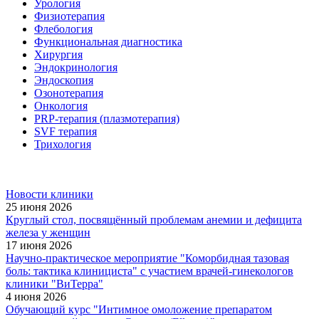
Урология
Физиотерапия
Флебология
Функциональная диагностика
Хирургия
Эндокринология
Эндоскопия
Озонотерапия
Онкология
PRP-терапия (плазмотерапия)
SVF терапия
Трихология
Новости клиники
25 июня 2026
Круглый стол, посвящённый проблемам анемии и дефицита
железа у женщин
17 июня 2026
Научно-практическое мероприятие "Коморбидная тазовая
боль: тактика клинициста" с участием врачей-гинекологов
клиники "ВиТерра"
4 июня 2026
Обучающий курс "Интимное омоложение препаратом