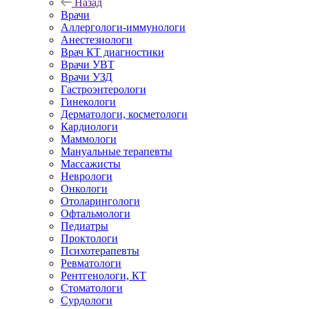
Назад
Врачи
Аллергологи-иммунологи
Анестезиологи
Врач КТ диагностики
Врачи УВТ
Врачи УЗД
Гастроэнтерологи
Гинекологи
Дерматологи, косметологи
Кардиологи
Маммологи
Мануальные терапевты
Массажисты
Неврологи
Онкологи
Отоларингологи
Офтальмологи
Педиатры
Проктологи
Психотерапевты
Ревматологи
Рентгенологи, КТ
Стоматологи
Сурдологи