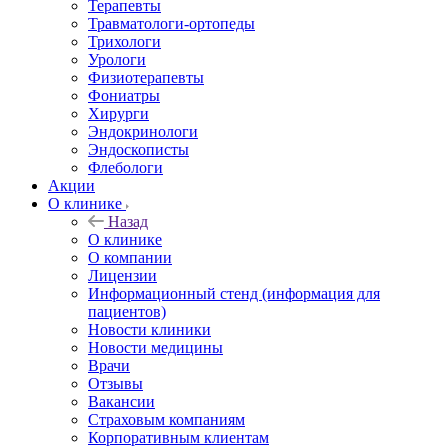
Терапевты
Травматологи-ортопеды
Трихологи
Урологи
Физиотерапевты
Фониатры
Хирурги
Эндокринологи
Эндоскописты
Флебологи
Акции
О клинике
Назад
О клинике
О компании
Лицензии
Информационный стенд (информация для
пациентов)
Новости клиники
Новости медицины
Врачи
Отзывы
Вакансии
Страховым компаниям
Корпоративным клиентам