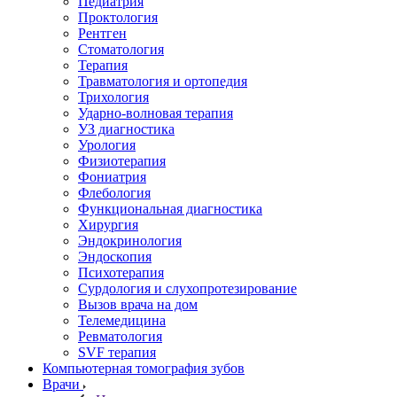
Педиатрия
Проктология
Рентген
Стоматология
Терапия
Травматология и ортопедия
Трихология
Ударно-волновая терапия
УЗ диагностика
Урология
Физиотерапия
Фониатрия
Флебология
Функциональная диагностика
Хирургия
Эндокринология
Эндоскопия
Психотерапия
Сурдология и слухопротезирование
Вызов врача на дом
Телемедицина
Ревматология
SVF терапия
Компьютерная томография зубов
Врачи