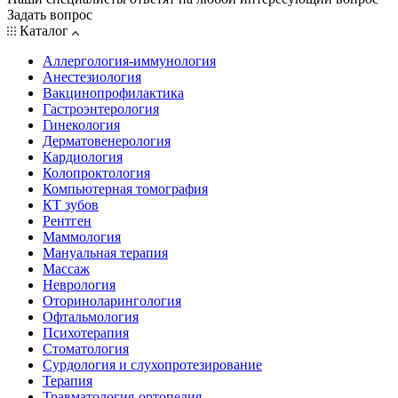
Задать вопрос
Каталог
Аллергология-иммунология
Анестезиология
Вакцинопрофилактика
Гастроэнтерология
Гинекология
Дерматовенерология
Кардиология
Колопроктология
Компьютерная томография
КТ зубов
Рентген
Маммология
Мануальная терапия
Массаж
Неврология
Оториноларингология
Офтальмология
Психотерапия
Стоматология
Сурдология и слухопротезирование
Терапия
Травматология-ортопедия