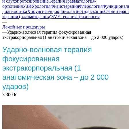
и слухопротезирование
Терапия
Травматология-
ортопедия
УЗИ
Урология
Физиотерапия
Флебология
Функционал
диагностика
Хирургия
Эндокринология
Эндоскопия
Озонотерап
терапия (плазмотерапия)
SVF терапия
Трихология
—
Лечебные процедуры
—
Ударно-волновая терапия фокусированная
экстракорпоральная (1 анатомическая зона – до 2 000 ударов)
Ударно-волновая терапия
фокусированная
экстракорпоральная (1
анатомическая зона – до 2 000
ударов)
3 300
₽