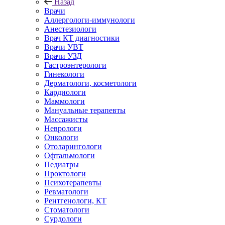
Назад
Врачи
Аллергологи-иммунологи
Анестезиологи
Врач КТ диагностики
Врачи УВТ
Врачи УЗД
Гастроэнтерологи
Гинекологи
Дерматологи, косметологи
Кардиологи
Маммологи
Мануальные терапевты
Массажисты
Неврологи
Онкологи
Отоларингологи
Офтальмологи
Педиатры
Проктологи
Психотерапевты
Ревматологи
Рентгенологи, КТ
Стоматологи
Сурдологи