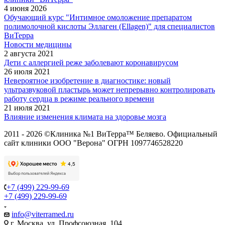
4 июня 2026
Обучающий курс "Интимное омоложение препаратом
полимолочной кислоты Эллаген (Ellagen)" для специалистов
ВиТерра
Новости медицины
2 августа 2021
Дети с аллергией реже заболевают коронавирусом
26 июля 2021
Невероятное изобретение в диагностике: новый
ультразвуковой пластырь может непрерывно контролировать
работу сердца в режиме реального времени
21 июля 2021
Влияние изменения климата на здоровье мозга
2011 - 2026 ©Клиника №1 ВиТерра™ Беляево. Официальный
сайт клиники ООО "Верона" ОГРН 1097746528220
+7 (499) 229-99-69
+7 (499) 229-99-69
info@viterramed.ru
г. Москва, ул. Профсоюзная, 104