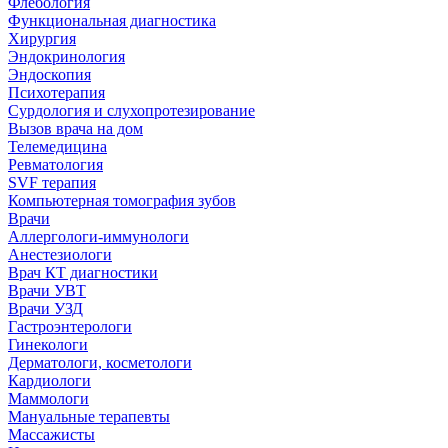
Флебология
Функциональная диагностика
Хирургия
Эндокринология
Эндоскопия
Психотерапия
Сурдология и слухопротезирование
Вызов врача на дом
Телемедицина
Ревматология
SVF терапия
Компьютерная томография зубов
Врачи
Аллергологи-иммунологи
Анестезиологи
Врач КТ диагностики
Врачи УВТ
Врачи УЗД
Гастроэнтерологи
Гинекологи
Дерматологи, косметологи
Кардиологи
Маммологи
Мануальные терапевты
Массажисты