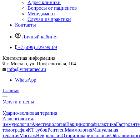
Адрес клиники
Вопросы от пациентов
Менеджмент
Случаи из практики
Контакты
Личный кабинет
+7 (499) 229-99-69
Контактная информация
г. Москва, ул. Профсоюзная, 104
info@viterramed.ru
WhatsApp
Главная
—
Услуги и цены
—
Ударно-волновая терапия
Аллергология-
иммунология
Анестезиология
Вакцинопрофилактика
Гастроэнт
томография
КТ зубов
Рентген
Маммология
Мануальная
терапия
Массаж
Неврология
Оториноларингология
Офтальмолог