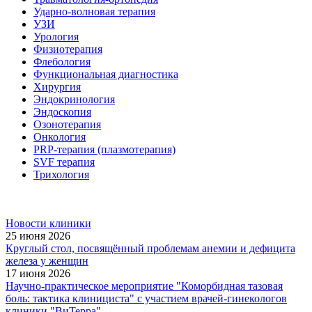
Ударно-волновая терапия
УЗИ
Урология
Физиотерапия
Флебология
Функциональная диагностика
Хирургия
Эндокринология
Эндоскопия
Озонотерапия
Онкология
PRP-терапия (плазмотерапия)
SVF терапия
Трихология
Новости клиники
25 июня 2026
Круглый стол, посвящённый проблемам анемии и дефицита
железа у женщин
17 июня 2026
Научно-практическое мероприятие "Коморбидная тазовая
боль: тактика клинициста" с участием врачей-гинекологов
клиники "ВиТерра"