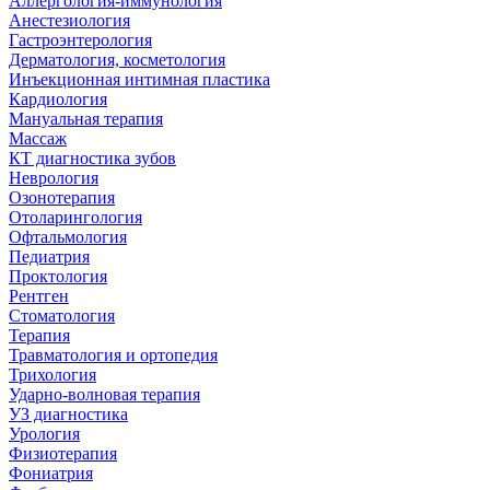
Аллергология-иммунология
Анестезиология
Гастроэнтерология
Дерматология, косметология
Инъекционная интимная пластика
Кардиология
Мануальная терапия
Массаж
КТ диагностика зубов
Неврология
Озонотерапия
Отоларингология
Офтальмология
Педиатрия
Проктология
Рентген
Стоматология
Терапия
Травматология и ортопедия
Трихология
Ударно-волновая терапия
УЗ диагностика
Урология
Физиотерапия
Фониатрия