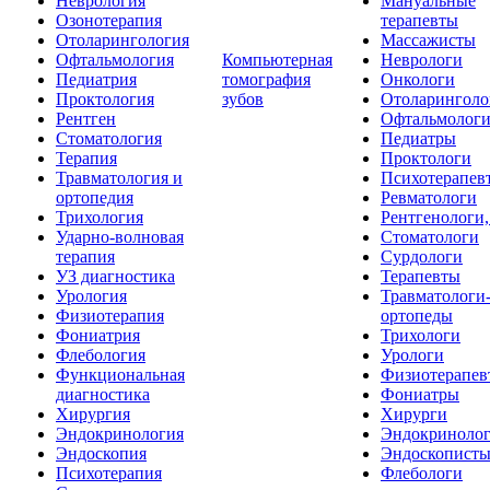
Неврология
Мануальные
Озонотерапия
терапевты
Отоларингология
Массажисты
Офтальмология
Компьютерная
Неврологи
Педиатрия
томография
Онкологи
Проктология
зубов
Отоларинголо
Рентген
Офтальмолог
Стоматология
Педиатры
Терапия
Проктологи
Травматология и
Психотерапев
ортопедия
Ревматологи
Трихология
Рентгенологи
Ударно-волновая
Стоматологи
терапия
Сурдологи
УЗ диагностика
Терапевты
Урология
Травматологи
Физиотерапия
ортопеды
Фониатрия
Трихологи
Флебология
Урологи
Функциональная
Физиотерапев
диагностика
Фониатры
Хирургия
Хирурги
Эндокринология
Эндокриноло
Эндоскопия
Эндоскопист
Психотерапия
Флебологи