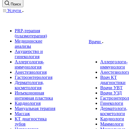
Поиск
Услуги
PRP-терапия
(плазмотерапия)
Медицинские
Врачи
анализы
Акушерство и
гинекология
Аллергология-
Аллергологи-
иммунология
иммунологи
Анестезиология
Анестезиолог
Гастроэнтерология
Врач КТ
Дерматология,
диагностики
косметология
Врачи УВТ
Инъекционная
Врачи УЗД
интимная пластика
Гастроэнтеро
Кардиология
Гинекологи
Мануальная терапия
Дерматологи,
Массаж
косметологи
КТ диагностика
Кардиологи
зубов
Маммологи