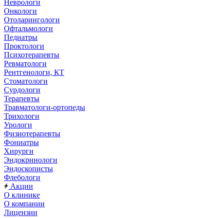
Неврологи
Онкологи
Отоларингологи
Офтальмологи
Педиатры
Проктологи
Психотерапевты
Ревматологи
Рентгенологи, КТ
Стоматологи
Сурдологи
Терапевты
Травматологи-ортопеды
Трихологи
Урологи
Физиотерапевты
Фониатры
Хирурги
Эндокринологи
Эндоскописты
Флебологи
Акции
О клинике
О компании
Лицензии