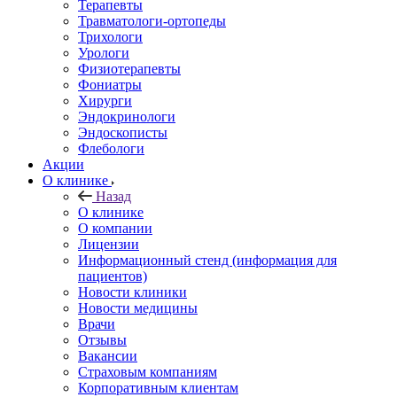
Терапевты
Травматологи-ортопеды
Трихологи
Урологи
Физиотерапевты
Фониатры
Хирурги
Эндокринологи
Эндоскописты
Флебологи
Акции
О клинике
Назад
О клинике
О компании
Лицензии
Информационный стенд (информация для
пациентов)
Новости клиники
Новости медицины
Врачи
Отзывы
Вакансии
Страховым компаниям
Корпоративным клиентам