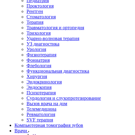
Педиатрия
Проктология
Рентген
Стоматология
Терапия
Травматология и ортопедия
Трихология
Ударно-волновая терапия
УЗ диагностика
Урология
Физиотерапия
Фониатрия
Флебология
Функциональная диагностика
Хирургия
Эндокринология
Эндоскопия
Психотерапия
Сурдология и слухопротезирование
Вызов врача на дом
Телемедицина
Ревматология
SVF терапия
Компьютерная томография зубов
Врачи