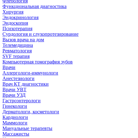
Флебология
Функциональная диагностика
Хирургия
Эндокринология
Эндоскопия
Психотерапия
Сурдология и слухопротезирование
Вызов врача на дом
Телемедицина
Ревматология
SVF терапия
Компьютерная томография зубов
Врачи
Аллергологи-иммунологи
Анестезиологи
Врач КТ диагностики
Врачи УВТ
Врачи УЗД
Гастроэнтерологи
Гинекологи
Дерматологи, косметологи
Кардиологи
Маммологи
Мануальные терапевты
Массажисты