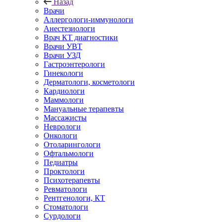
Назад
Врачи
Аллергологи-иммунологи
Анестезиологи
Врач КТ диагностики
Врачи УВТ
Врачи УЗД
Гастроэнтерологи
Гинекологи
Дерматологи, косметологи
Кардиологи
Маммологи
Мануальные терапевты
Массажисты
Неврологи
Онкологи
Отоларингологи
Офтальмологи
Педиатры
Проктологи
Психотерапевты
Ревматологи
Рентгенологи, КТ
Стоматологи
Сурдологи