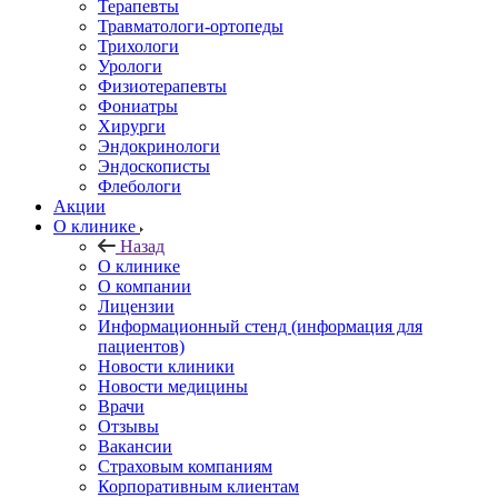
Терапевты
Травматологи-ортопеды
Трихологи
Урологи
Физиотерапевты
Фониатры
Хирурги
Эндокринологи
Эндоскописты
Флебологи
Акции
О клинике
Назад
О клинике
О компании
Лицензии
Информационный стенд (информация для
пациентов)
Новости клиники
Новости медицины
Врачи
Отзывы
Вакансии
Страховым компаниям
Корпоративным клиентам