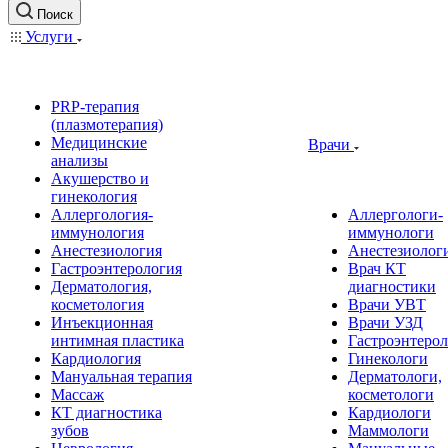
Поиск
Услуги
PRP-терапия
(плазмотерапия)
Медицинские
Врачи
анализы
Акушерство и
гинекология
Аллергология-
Аллергологи-
иммунология
иммунологи
Анестезиология
Анестезиолог
Гастроэнтерология
Врач КТ
Дерматология,
диагностики
косметология
Врачи УВТ
Инъекционная
Врачи УЗД
интимная пластика
Гастроэнтеро
Кардиология
Гинекологи
Мануальная терапия
Дерматологи,
Массаж
косметологи
КТ диагностика
Кардиологи
зубов
Маммологи