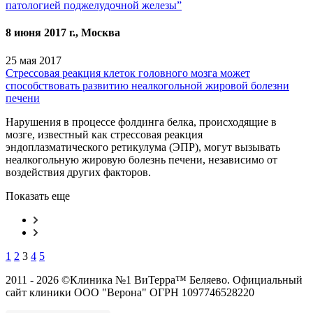
патологией поджелудочной железы”
8 июня 2017 г.,
Москва
25 мая 2017
Стрессовая реакция клеток головного мозга может
способствовать развитию неалкогольной жировой болезни
печени
Нарушения в процессе фолдинга белка, происходящие в
мозге, известный как стрессовая реакция
эндоплазматического ретикулума (ЭПР), могут вызывать
неалкогольную жировую болезнь печени, независимо от
воздействия других факторов.
Показать еще
1
2
3
4
5
2011 - 2026 ©Клиника №1 ВиТерра™ Беляево. Официальный
сайт клиники ООО "Верона" ОГРН 1097746528220