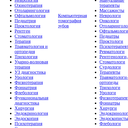
Неврология
Мануальные
Озонотерапия
терапевты
Отоларингология
Массажисты
Офтальмология
Компьютерная
Неврологи
Педиатрия
томография
Онкологи
Проктология
зубов
Отоларинголо
Рентген
Офтальмолог
Стоматология
Педиатры
Терапия
Проктологи
Травматология и
Психотерапев
ортопедия
Ревматологи
Трихология
Рентгенологи
Ударно-волновая
Стоматологи
терапия
Сурдологи
УЗ диагностика
Терапевты
Урология
Травматологи
Физиотерапия
ортопеды
Фониатрия
Трихологи
Флебология
Урологи
Функциональная
Физиотерапев
диагностика
Фониатры
Хирургия
Хирурги
Эндокринология
Эндокриноло
Эндоскопия
Эндоскопист
Психотерапия
Флебологи