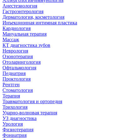
Аллергология-иммунология
Анестезиология
Гастроэнтерология
Дерматология, косметология
Инъекционная интимная пластика
Кардиология
Мануальная терапия
Массаж
КТ диагностика зубов
Неврология
Озонотерапия
Отоларингология
Офтальмология
Педиатрия
Проктология
Рентген
Стоматология
Терапия
Травматология и ортопедия
Трихология
Ударно-волновая терапия
УЗ диагностика
Урология
Физиотерапия
Фониатрия