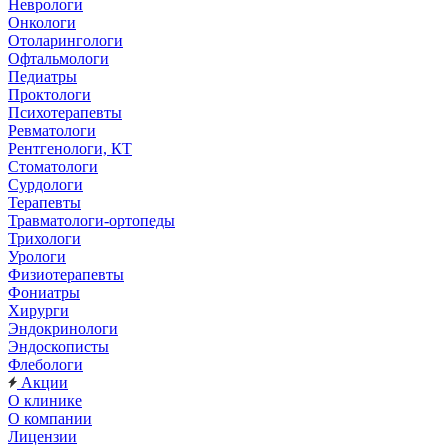
Неврологи
Онкологи
Отоларингологи
Офтальмологи
Педиатры
Проктологи
Психотерапевты
Ревматологи
Рентгенологи, КТ
Стоматологи
Сурдологи
Терапевты
Травматологи-ортопеды
Трихологи
Урологи
Физиотерапевты
Фониатры
Хирурги
Эндокринологи
Эндоскописты
Флебологи
Акции
О клинике
О компании
Лицензии