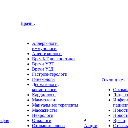
Врачи
Аллергологи-
иммунологи
Анестезиологи
Врач КТ диагностики
Врачи УВТ
Врачи УЗД
Гастроэнтерологи
Гинекологи
О клинике
Дерматологи,
косметологи
О комп
Кардиологи
Лиценз
Маммологи
Информ
Мануальные терапевты
пациен
Массажисты
Новост
Неврологи
Новост
афия
Онкологи
Врачи
Отоларингологи
Акции
Отзыв