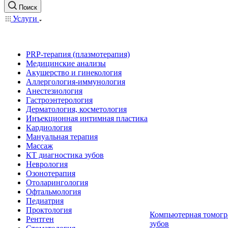
Поиск
Услуги
PRP-терапия (плазмотерапия)
Медицинские анализы
Акушерство и гинекология
Аллергология-иммунология
Анестезиология
Гастроэнтерология
Дерматология, косметология
Инъекционная интимная пластика
Кардиология
Мануальная терапия
Массаж
КТ диагностика зубов
Неврология
Озонотерапия
Отоларингология
Офтальмология
Педиатрия
Проктология
Компьютерная томогр
Рентген
зубов