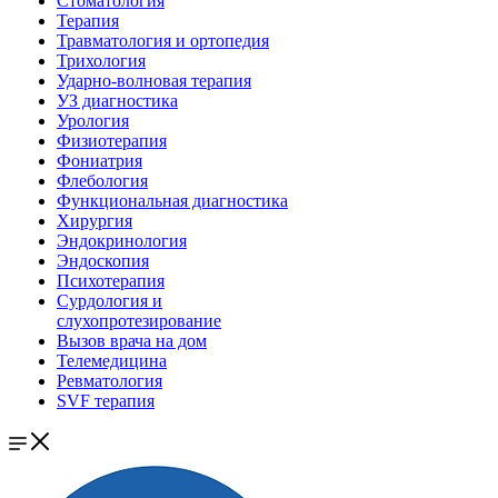
Стоматология
Терапия
Травматология и ортопедия
Трихология
Ударно-волновая терапия
УЗ диагностика
Урология
Физиотерапия
Фониатрия
Флебология
Функциональная диагностика
Хирургия
Эндокринология
Эндоскопия
Психотерапия
Сурдология и
слухопротезирование
Вызов врача на дом
Телемедицина
Ревматология
SVF терапия