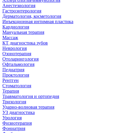
Аллергология-иммунология
Анестезиология
Гастроэнтерология
Дерматология, косметология
Инъекционная интимная пластика
Кардиология
Мануальная терапия
Массаж
КТ диагностика зубов
Неврология
Озонотерапия
Отоларингология
Офтальмология
Педиатрия
Проктология
Рентген
Стоматология
Терапия
Травматология и ортопедия
Трихология
Ударно-волновая терапия
УЗ диагностика
Урология
Физиотерапия
Фониатрия