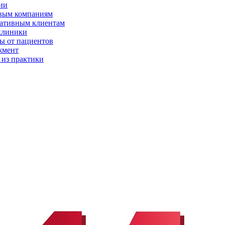
ии
вым компаниям
ативным клиентам
клиники
ы от пациентов
жмент
 из практики