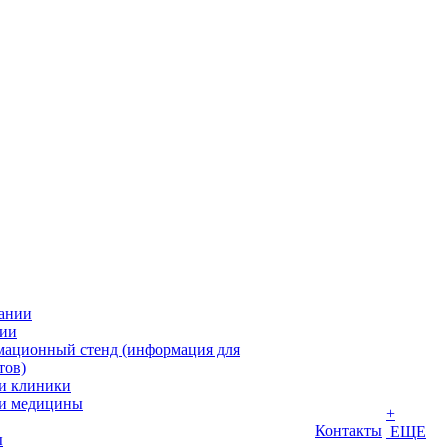
ании
ии
ационный стенд (информация для
тов)
и клиники
и медицины
+
Контакты
ЕЩЕ
ы