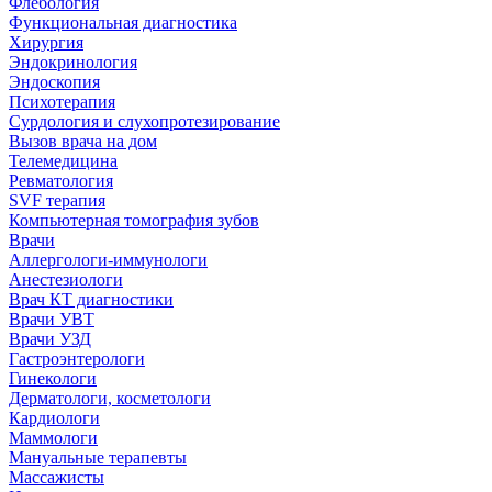
Флебология
Функциональная диагностика
Хирургия
Эндокринология
Эндоскопия
Психотерапия
Сурдология и слухопротезирование
Вызов врача на дом
Телемедицина
Ревматология
SVF терапия
Компьютерная томография зубов
Врачи
Аллергологи-иммунологи
Анестезиологи
Врач КТ диагностики
Врачи УВТ
Врачи УЗД
Гастроэнтерологи
Гинекологи
Дерматологи, косметологи
Кардиологи
Маммологи
Мануальные терапевты
Массажисты