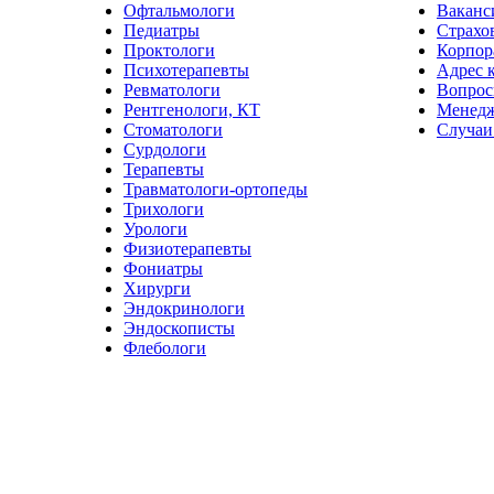
Офтальмологи
Ваканс
Педиатры
Страхо
Проктологи
Корпор
Психотерапевты
Адрес 
Ревматологи
Вопрос
Рентгенологи, КТ
Менед
Стоматологи
Случаи
Сурдологи
Терапевты
Травматологи-ортопеды
Трихологи
Урологи
Физиотерапевты
Фониатры
Хирурги
Эндокринологи
Эндоскописты
Флебологи