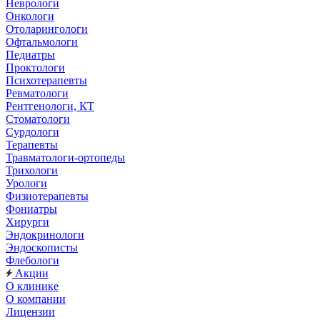
Неврологи
Онкологи
Отоларингологи
Офтальмологи
Педиатры
Проктологи
Психотерапевты
Ревматологи
Рентгенологи, КТ
Стоматологи
Сурдологи
Терапевты
Травматологи-ортопеды
Трихологи
Урологи
Физиотерапевты
Фониатры
Хирурги
Эндокринологи
Эндоскописты
Флебологи
Акции
О клинике
О компании
Лицензии