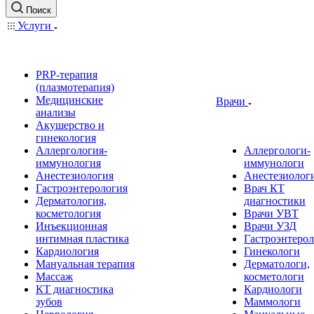
Поиск
Услуги
PRP-терапия
(плазмотерапия)
Медицинские
Врачи
анализы
Акушерство и
гинекология
Аллергология-
Аллергологи-
иммунология
иммунологи
Анестезиология
Анестезиолог
Гастроэнтерология
Врач КТ
Дерматология,
диагностики
косметология
Врачи УВТ
Инъекционная
Врачи УЗД
интимная пластика
Гастроэнтеро
Кардиология
Гинекологи
Мануальная терапия
Дерматологи,
Массаж
косметологи
КТ диагностика
Кардиологи
зубов
Маммологи