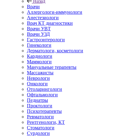
Назад
Врачи
Аллергологи-иммунологи
Анестезиологи
Врач КТ диагностики
Врачи УВТ
Врачи УЗД
Гастроэнтерологи
Гинекологи
Дерматологи, косметологи
Кардиологи
Маммологи
Мануальные терапевты
Массажисты
Неврологи
Онкологи
Отоларингологи
Офтальмологи
Педиатры
Проктологи
Психотерапевты
Ревматологи
Рентгенологи, КТ
Стоматологи
Сурдологи