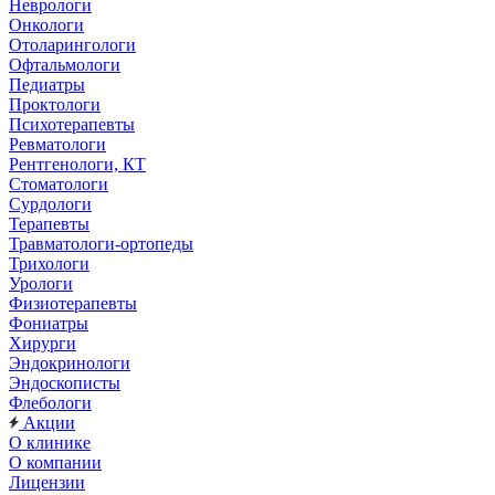
Неврологи
Онкологи
Отоларингологи
Офтальмологи
Педиатры
Проктологи
Психотерапевты
Ревматологи
Рентгенологи, КТ
Стоматологи
Сурдологи
Терапевты
Травматологи-ортопеды
Трихологи
Урологи
Физиотерапевты
Фониатры
Хирурги
Эндокринологи
Эндоскописты
Флебологи
Акции
О клинике
О компании
Лицензии