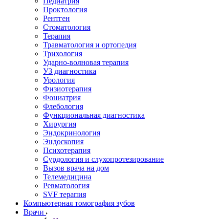
Педиатрия
Проктология
Рентген
Стоматология
Терапия
Травматология и ортопедия
Трихология
Ударно-волновая терапия
УЗ диагностика
Урология
Физиотерапия
Фониатрия
Флебология
Функциональная диагностика
Хирургия
Эндокринология
Эндоскопия
Психотерапия
Сурдология и слухопротезирование
Вызов врача на дом
Телемедицина
Ревматология
SVF терапия
Компьютерная томография зубов
Врачи