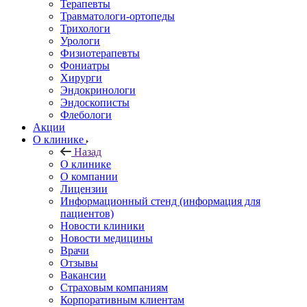
Терапевты
Травматологи-ортопеды
Трихологи
Урологи
Физиотерапевты
Фониатры
Хирурги
Эндокринологи
Эндоскописты
Флебологи
Акции
О клинике
Назад
О клинике
О компании
Лицензии
Информационный стенд (информация для
пациентов)
Новости клиники
Новости медицины
Врачи
Отзывы
Вакансии
Страховым компаниям
Корпоративным клиентам