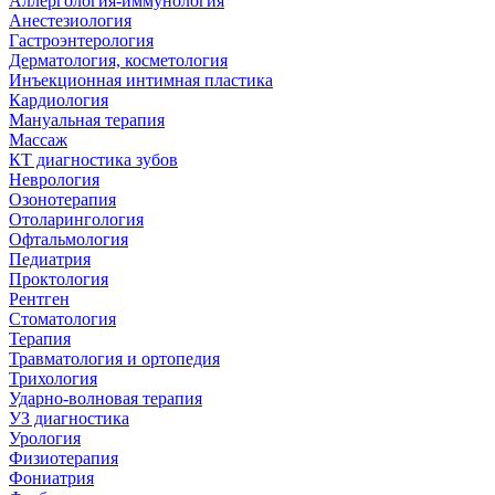
Аллергология-иммунология
Анестезиология
Гастроэнтерология
Дерматология, косметология
Инъекционная интимная пластика
Кардиология
Мануальная терапия
Массаж
КТ диагностика зубов
Неврология
Озонотерапия
Отоларингология
Офтальмология
Педиатрия
Проктология
Рентген
Стоматология
Терапия
Травматология и ортопедия
Трихология
Ударно-волновая терапия
УЗ диагностика
Урология
Физиотерапия
Фониатрия