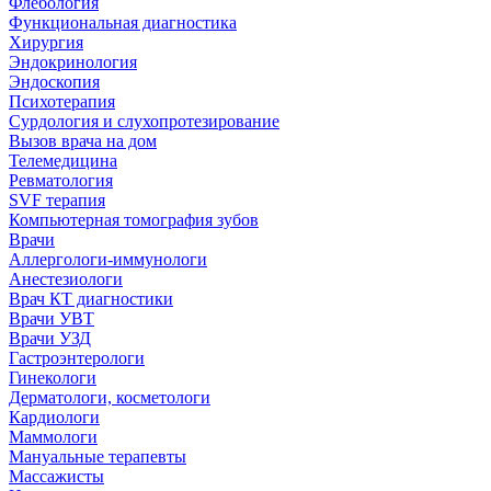
Флебология
Функциональная диагностика
Хирургия
Эндокринология
Эндоскопия
Психотерапия
Сурдология и слухопротезирование
Вызов врача на дом
Телемедицина
Ревматология
SVF терапия
Компьютерная томография зубов
Врачи
Аллергологи-иммунологи
Анестезиологи
Врач КТ диагностики
Врачи УВТ
Врачи УЗД
Гастроэнтерологи
Гинекологи
Дерматологи, косметологи
Кардиологи
Маммологи
Мануальные терапевты
Массажисты