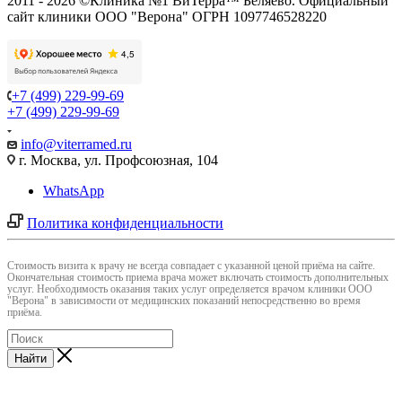
2011 - 2026 ©Клиника №1 ВиТерра™ Беляево. Официальный
сайт клиники ООО "Верона" ОГРН 1097746528220
+7 (499) 229-99-69
+7 (499) 229-99-69
info@viterramed.ru
г. Москва, ул. Профсоюзная, 104
WhatsApp
Политика конфиденциальности
Cтоимость визита к врачу не всегда совпадает с указанной ценой приёма на сайте.
Окончательная стоимость приема врача может включать стоимость дополнительных
услуг. Необходимость оказания таких услуг определяется врачом клиники ООО
"Верона" в зависимости от медицинских показаний непосредственно во время
приёма.
Найти