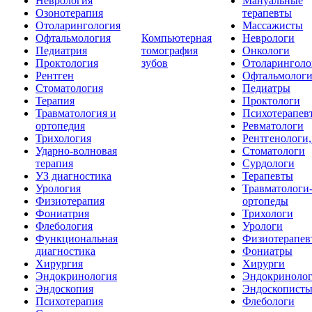
Неврология
Мануальные
Озонотерапия
терапевты
Отоларингология
Массажисты
Офтальмология
Компьютерная
Неврологи
Педиатрия
томография
Онкологи
Проктология
зубов
Отоларинголо
Рентген
Офтальмолог
Стоматология
Педиатры
Терапия
Проктологи
Травматология и
Психотерапев
ортопедия
Ревматологи
Трихология
Рентгенологи
Ударно-волновая
Стоматологи
терапия
Сурдологи
УЗ диагностика
Терапевты
Урология
Травматологи
Физиотерапия
ортопеды
Фониатрия
Трихологи
Флебология
Урологи
Функциональная
Физиотерапев
диагностика
Фониатры
Хирургия
Хирурги
Эндокринология
Эндокриноло
Эндоскопия
Эндоскопист
Психотерапия
Флебологи