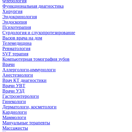
Флебология
Функциональная диагностика
Хирургия
Эндокринология
Эндоскопия
Психотерапия
Сурдология и слухопротезирование
Вызов врача на дом
Телемедицина
Ревматология
SVF терапия
Компьютерная томография зубов
Врачи
Аллергологи-иммунологи
Анестезиологи
Врач КТ диагностики
Врачи УВТ
Врачи УЗД
Гастроэнтерологи
Гинекологи
Дерматологи, косметологи
Кардиологи
Маммологи
Мануальные терапевты
Массажисты