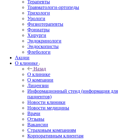
Терапевты
Травматологи-ортопеды
Трихологи
Урологи
Физиотерапевты
Фониатры
Хирурги
Эндокринологи
Эндоскописты
Флебологи
Акции
О клинике
Назад
О клинике
О компании
Лицензии
Информационный стенд (информация для
пациентов)
Новости клиники
Новости медицины
Врачи
Отзывы
Вакансии
Страховым компаниям
Корпоративным клиентам