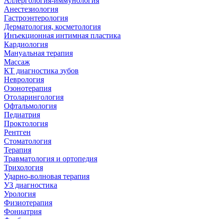
Аллергология-иммунология
Анестезиология
Гастроэнтерология
Дерматология, косметология
Инъекционная интимная пластика
Кардиология
Мануальная терапия
Массаж
КТ диагностика зубов
Неврология
Озонотерапия
Отоларингология
Офтальмология
Педиатрия
Проктология
Рентген
Стоматология
Терапия
Травматология и ортопедия
Трихология
Ударно-волновая терапия
УЗ диагностика
Урология
Физиотерапия
Фониатрия