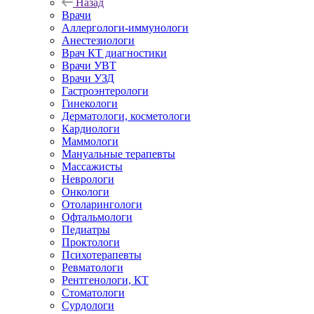
Назад
Врачи
Аллергологи-иммунологи
Анестезиологи
Врач КТ диагностики
Врачи УВТ
Врачи УЗД
Гастроэнтерологи
Гинекологи
Дерматологи, косметологи
Кардиологи
Маммологи
Мануальные терапевты
Массажисты
Неврологи
Онкологи
Отоларингологи
Офтальмологи
Педиатры
Проктологи
Психотерапевты
Ревматологи
Рентгенологи, КТ
Стоматологи
Сурдологи