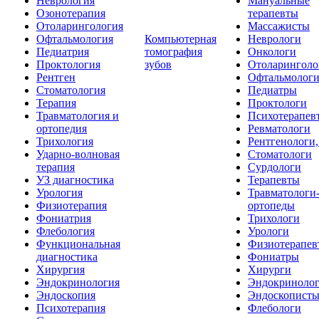
Неврология
Мануальные
Озонотерапия
терапевты
Отоларингология
Массажисты
Офтальмология
Компьютерная
Неврологи
Педиатрия
томография
Онкологи
Проктология
зубов
Отоларинголо
Рентген
Офтальмолог
Стоматология
Педиатры
Терапия
Проктологи
Травматология и
Психотерапев
ортопедия
Ревматологи
Трихология
Рентгенологи
Ударно-волновая
Стоматологи
терапия
Сурдологи
УЗ диагностика
Терапевты
Урология
Травматологи
Физиотерапия
ортопеды
Фониатрия
Трихологи
Флебология
Урологи
Функциональная
Физиотерапев
диагностика
Фониатры
Хирургия
Хирурги
Эндокринология
Эндокриноло
Эндоскопия
Эндоскопист
Психотерапия
Флебологи