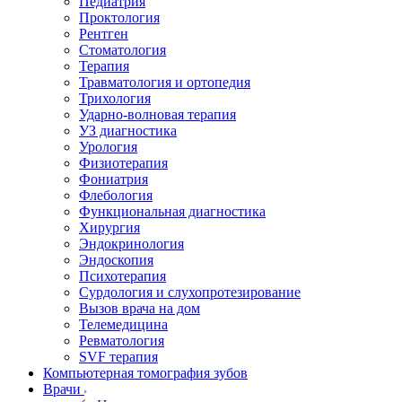
Педиатрия
Проктология
Рентген
Стоматология
Терапия
Травматология и ортопедия
Трихология
Ударно-волновая терапия
УЗ диагностика
Урология
Физиотерапия
Фониатрия
Флебология
Функциональная диагностика
Хирургия
Эндокринология
Эндоскопия
Психотерапия
Сурдология и слухопротезирование
Вызов врача на дом
Телемедицина
Ревматология
SVF терапия
Компьютерная томография зубов
Врачи