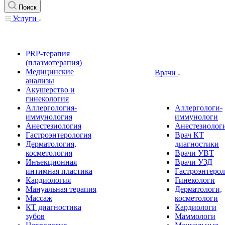
Поиск
Услуги
PRP-терапия
(плазмотерапия)
Медицинские
Врачи
анализы
Акушерство и
гинекология
Аллергология-
Аллергологи-
иммунология
иммунологи
Анестезиология
Анестезиолог
Гастроэнтерология
Врач КТ
Дерматология,
диагностики
косметология
Врачи УВТ
Инъекционная
Врачи УЗД
интимная пластика
Гастроэнтеро
Кардиология
Гинекологи
Мануальная терапия
Дерматологи,
Массаж
косметологи
КТ диагностика
Кардиологи
зубов
Маммологи