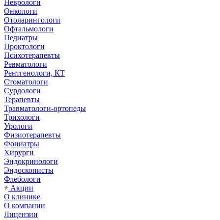
Неврологи
Онкологи
Отоларингологи
Офтальмологи
Педиатры
Проктологи
Психотерапевты
Ревматологи
Рентгенологи, КТ
Стоматологи
Сурдологи
Терапевты
Травматологи-ортопеды
Трихологи
Урологи
Физиотерапевты
Фониатры
Хирурги
Эндокринологи
Эндоскописты
Флебологи
Акции
О клинике
О компании
Лицензии