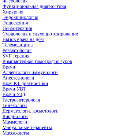
Флебология
Функциональная диагностика
Хирургия
Эндокринология
Эндоскопия
Психотерапия
Сурдология и слухопротезирование
Вызов врача на дом
Телемедицина
Ревматология
SVF терапия
Компьютерная томография зубов
Врачи
Аллергологи-иммунологи
Анестезиологи
Врач КТ диагностики
Врачи УВТ
Врачи УЗД
Гастроэнтерологи
Гинекологи
Дерматологи, косметологи
Кардиологи
Маммологи
Мануальные терапевты
Массажисты