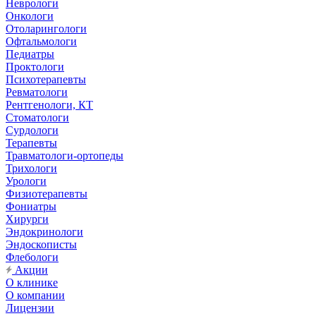
Неврологи
Онкологи
Отоларингологи
Офтальмологи
Педиатры
Проктологи
Психотерапевты
Ревматологи
Рентгенологи, КТ
Стоматологи
Сурдологи
Терапевты
Травматологи-ортопеды
Трихологи
Урологи
Физиотерапевты
Фониатры
Хирурги
Эндокринологи
Эндоскописты
Флебологи
Акции
О клинике
О компании
Лицензии