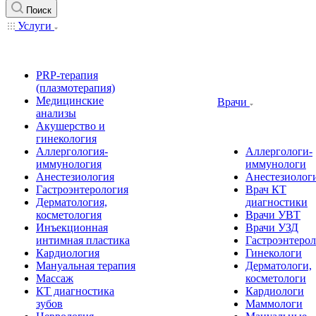
Поиск
Услуги
PRP-терапия
(плазмотерапия)
Медицинские
Врачи
анализы
Акушерство и
гинекология
Аллергология-
Аллергологи-
иммунология
иммунологи
Анестезиология
Анестезиолог
Гастроэнтерология
Врач КТ
Дерматология,
диагностики
косметология
Врачи УВТ
Инъекционная
Врачи УЗД
интимная пластика
Гастроэнтеро
Кардиология
Гинекологи
Мануальная терапия
Дерматологи,
Массаж
косметологи
КТ диагностика
Кардиологи
зубов
Маммологи