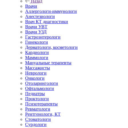
Назад
Врачи
Аллергологи-иммунологи
Анестезиологи
Врач КТ диагностики
Врачи УВТ
Врачи УЗД
Гастроэнтерологи
Гинекологи
Дерматологи, косметологи
Кардиологи
Маммологи
Мануальные терапевты
Массажисты
Неврологи
Онкологи
Отоларингологи
Офтальмологи
Педиатры
Проктологи
Психотерапевты
Ревматологи
Рентгенологи, КТ
Стоматологи
Сурдологи