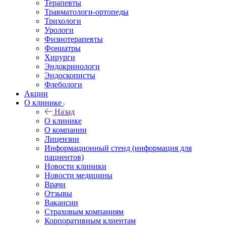
Терапевты
Травматологи-ортопеды
Трихологи
Урологи
Физиотерапевты
Фониатры
Хирурги
Эндокринологи
Эндоскописты
Флебологи
Акции
О клинике
Назад
О клинике
О компании
Лицензии
Информационный стенд (информация для
пациентов)
Новости клиники
Новости медицины
Врачи
Отзывы
Вакансии
Страховым компаниям
Корпоративным клиентам