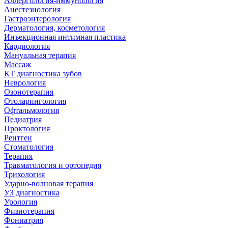
Аллергология-иммунология
Анестезиология
Гастроэнтерология
Дерматология, косметология
Инъекционная интимная пластика
Кардиология
Мануальная терапия
Массаж
КТ диагностика зубов
Неврология
Озонотерапия
Отоларингология
Офтальмология
Педиатрия
Проктология
Рентген
Стоматология
Терапия
Травматология и ортопедия
Трихология
Ударно-волновая терапия
УЗ диагностика
Урология
Физиотерапия
Фониатрия