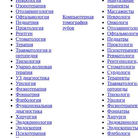
Неврология
Мануальные
Озонотерапия
терапевты
Отоларингология
Массажисты
Офтальмология
Компьютерная
Неврологи
Педиатрия
томография
Онкологи
Проктология
зубов
Отоларинголо
Рентген
Офтальмолог
Стоматология
Педиатры
Терапия
Проктологи
Травматология и
Психотерапев
ортопедия
Ревматологи
Трихология
Рентгенологи
Ударно-волновая
Стоматологи
терапия
Сурдологи
УЗ диагностика
Терапевты
Урология
Травматологи
Физиотерапия
ортопеды
Фониатрия
Трихологи
Флебология
Урологи
Функциональная
Физиотерапев
диагностика
Фониатры
Хирургия
Хирурги
Эндокринология
Эндокриноло
Эндоскопия
Эндоскопист
Психотерапия
Флебологи