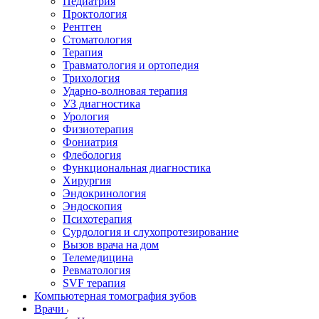
Педиатрия
Проктология
Рентген
Стоматология
Терапия
Травматология и ортопедия
Трихология
Ударно-волновая терапия
УЗ диагностика
Урология
Физиотерапия
Фониатрия
Флебология
Функциональная диагностика
Хирургия
Эндокринология
Эндоскопия
Психотерапия
Сурдология и слухопротезирование
Вызов врача на дом
Телемедицина
Ревматология
SVF терапия
Компьютерная томография зубов
Врачи