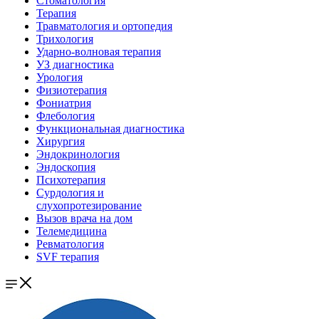
Стоматология
Терапия
Травматология и ортопедия
Трихология
Ударно-волновая терапия
УЗ диагностика
Урология
Физиотерапия
Фониатрия
Флебология
Функциональная диагностика
Хирургия
Эндокринология
Эндоскопия
Психотерапия
Сурдология и
слухопротезирование
Вызов врача на дом
Телемедицина
Ревматология
SVF терапия