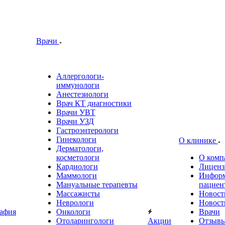
Врачи
Аллергологи-
иммунологи
Анестезиологи
Врач КТ диагностики
Врачи УВТ
Врачи УЗД
Гастроэнтерологи
Гинекологи
О клинике
Дерматологи,
косметологи
О комп
Кардиологи
Лиценз
Маммологи
Информ
Мануальные терапевты
пациен
Массажисты
Новост
Неврологи
Новост
афия
Онкологи
Врачи
Отоларингологи
Акции
Отзыв