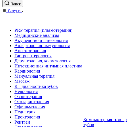
Поиск
Услуги
PRP-терапия (плазмотерапия)
Медицинские анализы
Акушерство и гинекология
Аллергология-иммунология
Анестезиология
Гастроэнтерология
Дерматология, косметология
Инъекционная интимная пластика
Кардиология
Мануальная терапия
Массаж
КТ диагностика зубов
Неврология
Озонотерапия
Отоларингология
Офтальмология
Педиатрия
Проктология
Компьютерная томогр
Рентген
зубов