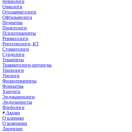
Неврологи
Онкологи
Отоларингологи
Офтальмологи
Педиатры
Проктологи
Психотерапевты
Ревматологи
Рентгенологи, КТ
Стоматологи
Сурдологи
Терапевты
Травматологи-ортопеды
Трихологи
Урологи
Физиотерапевты
Фониатры
Хирурги
Эндокринологи
Эндоскописты
Флебологи
Акции
О клинике
О компании
Лицензии