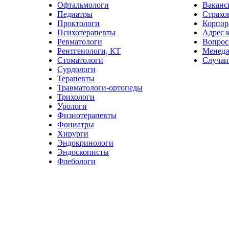
Офтальмологи
Ваканс
Педиатры
Страхо
Проктологи
Корпор
Психотерапевты
Адрес 
Ревматологи
Вопрос
Рентгенологи, КТ
Менед
Стоматологи
Случаи
Сурдологи
Терапевты
Травматологи-ортопеды
Трихологи
Урологи
Физиотерапевты
Фониатры
Хирурги
Эндокринологи
Эндоскописты
Флебологи