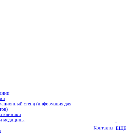
ании
ии
ационный стенд (информация для
тов)
и клиники
и медицины
+
Контакты
ЕЩЕ
ы