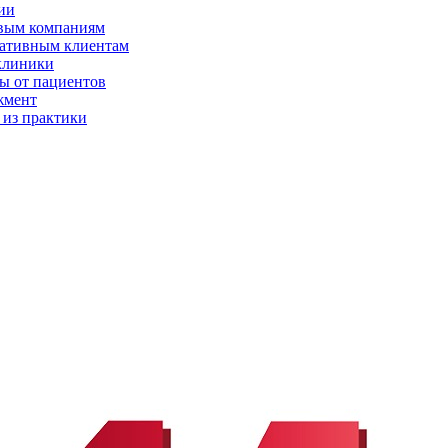
ии
вым компаниям
ативным клиентам
клиники
ы от пациентов
жмент
 из практики