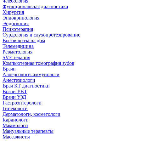
Флебология
Функциональная диагностика
Хирургия
Эндокринология
Эндоскопия
Психотерапия
Сурдология и слухопротезирование
Вызов врача на дом
Телемедицина
Ревматология
SVF терапия
Компьютерная томография зубов
Врачи
Аллергологи-иммунологи
Анестезиологи
Врач КТ диагностики
Врачи УВТ
Врачи УЗД
Гастроэнтерологи
Гинекологи
Дерматологи, косметологи
Кардиологи
Маммологи
Мануальные терапевты
Массажисты