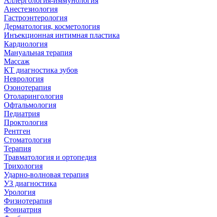
Аллергология-иммунология
Анестезиология
Гастроэнтерология
Дерматология, косметология
Инъекционная интимная пластика
Кардиология
Мануальная терапия
Массаж
КТ диагностика зубов
Неврология
Озонотерапия
Отоларингология
Офтальмология
Педиатрия
Проктология
Рентген
Стоматология
Терапия
Травматология и ортопедия
Трихология
Ударно-волновая терапия
УЗ диагностика
Урология
Физиотерапия
Фониатрия