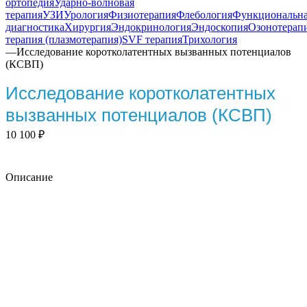
ортопедия
Ударно-волновая
терапия
УЗИ
Урология
Физиотерапия
Флебология
Функциональн
диагностика
Хирургия
Эндокринология
Эндоскопия
Озонотерап
терапия (плазмотерапия)
SVF терапия
Трихология
—
Исследование коротколатентных вызванных потенциалов
(КСВП)
Исследование коротколатентных
вызванных потенциалов (КСВП)
10 100
₽
Описание