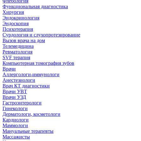
Флебология
Функциональная диагностика
Хирургия
Эндокринология
Эндоскопия
Психотерапия
Сурдология и слухопротезирование
Вызов врача на дом
Телемедицина
Ревматология
SVF терапия
Компьютерная томография зубов
Врачи
Аллергологи-иммунологи
Анестезиологи
Врач КТ диагностики
Врачи УВТ
Врачи УЗД
Гастроэнтерологи
Гинекологи
Дерматологи, косметологи
Кардиологи
Маммологи
Мануальные терапевты
Массажисты