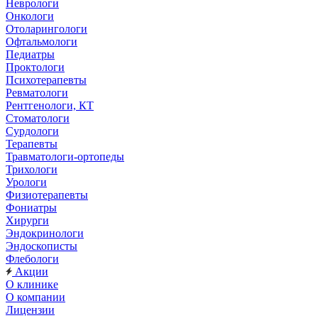
Неврологи
Онкологи
Отоларингологи
Офтальмологи
Педиатры
Проктологи
Психотерапевты
Ревматологи
Рентгенологи, КТ
Стоматологи
Сурдологи
Терапевты
Травматологи-ортопеды
Трихологи
Урологи
Физиотерапевты
Фониатры
Хирурги
Эндокринологи
Эндоскописты
Флебологи
Акции
О клинике
О компании
Лицензии