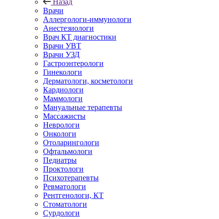
Назад
Врачи
Аллергологи-иммунологи
Анестезиологи
Врач КТ диагностики
Врачи УВТ
Врачи УЗД
Гастроэнтерологи
Гинекологи
Дерматологи, косметологи
Кардиологи
Маммологи
Мануальные терапевты
Массажисты
Неврологи
Онкологи
Отоларингологи
Офтальмологи
Педиатры
Проктологи
Психотерапевты
Ревматологи
Рентгенологи, КТ
Стоматологи
Сурдологи