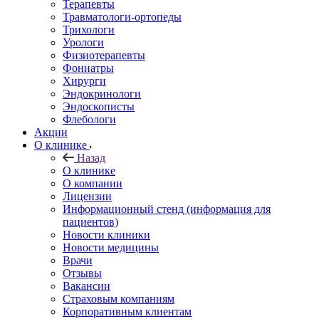
Терапевты
Травматологи-ортопеды
Трихологи
Урологи
Физиотерапевты
Фониатры
Хирурги
Эндокринологи
Эндоскописты
Флебологи
Акции
О клинике
Назад
О клинике
О компании
Лицензии
Информационный стенд (информация для
пациентов)
Новости клиники
Новости медицины
Врачи
Отзывы
Вакансии
Страховым компаниям
Корпоративным клиентам