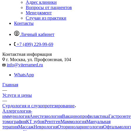
Адрес клиники
Вопросы от пациентов
Менеджмент
Случаи из практики
Контакты
Личный кабинет
+7 (499) 229-99-69
Контактная информация
г. Москва, ул. Профсоюзная, 104
info@viterramed.ru
WhatsApp
Главная
—
Услуги и цены
—
Сурдология и слухопротезирование
Аллергология-
иммунология
Анестезиология
Вакцинопрофилактика
Гастроэнт
томография
КТ зубов
Рентген
Маммология
Мануальная
терапия
Массаж
Неврология
Оториноларингология
Офтальмолог