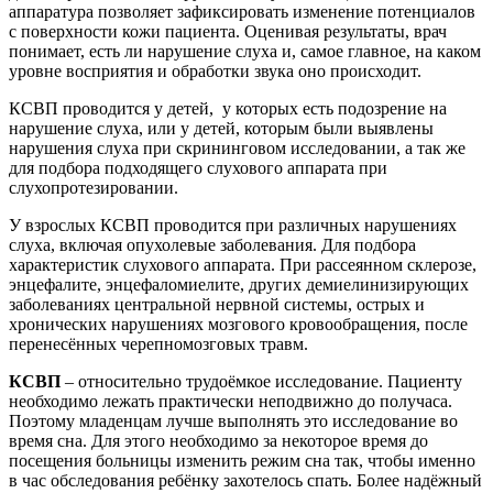
аппаратура позволяет зафиксировать изменение потенциалов
с поверхности кожи пациента. Оценивая результаты, врач
понимает, есть ли нарушение слуха и, самое главное, на каком
уровне восприятия и обработки звука оно происходит.
КСВП проводится у детей, у которых есть подозрение на
нарушение слуха, или у детей, которым были выявлены
нарушения слуха при скрининговом исследовании, а так же
для подбора подходящего слухового аппарата при
слухопротезировании.
У взрослых КСВП проводится при различных нарушениях
слуха, включая опухолевые заболевания. Для подбора
характеристик слухового аппарата. При рассеянном склерозе,
энцефалите, энцефаломиелите, других демиелинизирующих
заболеваниях центральной нервной системы, острых и
хронических нарушениях мозгового кровообращения, после
перенесённых черепномозговых травм.
КСВП
– относительно трудоёмкое исследование. Пациенту
необходимо лежать практически неподвижно до получаса.
Поэтому младенцам лучше выполнять это исследование во
время сна. Для этого необходимо за некоторое время до
посещения больницы изменить режим сна так, чтобы именно
в час обследования ребёнку захотелось спать. Более надёжный