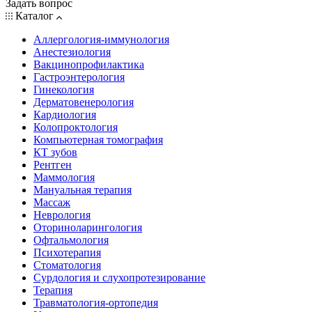
Задать вопрос
Каталог
Аллергология-иммунология
Анестезиология
Вакцинопрофилактика
Гастроэнтерология
Гинекология
Дерматовенерология
Кардиология
Колопроктология
Компьютерная томография
КТ зубов
Рентген
Маммология
Мануальная терапия
Массаж
Неврология
Оториноларингология
Офтальмология
Психотерапия
Стоматология
Сурдология и слухопротезирование
Терапия
Травматология-ортопедия