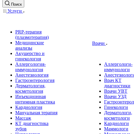
Поиск
Услуги
PRP-терапия
(плазмотерапия)
Медицинские
Врачи
анализы
Акушерство и
гинекология
Аллергология-
Аллергологи-
иммунология
иммунологи
Анестезиология
Анестезиолог
Гастроэнтерология
Врач КТ
Дерматология,
диагностики
косметология
Врачи УВТ
Инъекционная
Врачи УЗД
интимная пластика
Гастроэнтеро
Кардиология
Гинекологи
Мануальная терапия
Дерматологи,
Массаж
косметологи
КТ диагностика
Кардиологи
зубов
Маммологи