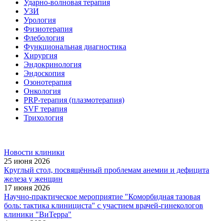
Ударно-волновая терапия
УЗИ
Урология
Физиотерапия
Флебология
Функциональная диагностика
Хирургия
Эндокринология
Эндоскопия
Озонотерапия
Онкология
PRP-терапия (плазмотерапия)
SVF терапия
Трихология
Новости клиники
25 июня 2026
Круглый стол, посвящённый проблемам анемии и дефицита
железа у женщин
17 июня 2026
Научно-практическое мероприятие "Коморбидная тазовая
боль: тактика клинициста" с участием врачей-гинекологов
клиники "ВиТерра"