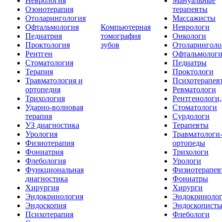
Неврология
Мануальные
Озонотерапия
терапевты
Отоларингология
Массажисты
Офтальмология
Компьютерная
Неврологи
Педиатрия
томография
Онкологи
Проктология
зубов
Отоларинголо
Рентген
Офтальмолог
Стоматология
Педиатры
Терапия
Проктологи
Травматология и
Психотерапев
ортопедия
Ревматологи
Трихология
Рентгенологи
Ударно-волновая
Стоматологи
терапия
Сурдологи
УЗ диагностика
Терапевты
Урология
Травматологи
Физиотерапия
ортопеды
Фониатрия
Трихологи
Флебология
Урологи
Функциональная
Физиотерапев
диагностика
Фониатры
Хирургия
Хирурги
Эндокринология
Эндокриноло
Эндоскопия
Эндоскопист
Психотерапия
Флебологи