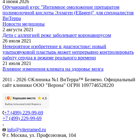
4 июня 2026
Обучающий курс "Интимное омоложение препаратом
полимолочной кислоты Эллаген (Ellagen)" для специалистов
ВиТерра
Новости медицины
2 августа 2021
Дети с аллергией реже заболевают коронавирусом
26 июля 2021
Невероятное изобретение в диагностике: новый
ультразвуковой пластырь может непрерывно контролировать
работу сердца в режиме реального времени
21 июля 2021
Влияние изменения климата на здоровье мозга
2011 - 2026 ©Клиника №1 ВиТерра™ Беляево. Официальный
сайт клиники ООО "Верона" ОГРН 1097746528220
+7 (499) 229-99-69
+7 (499) 229-99-69
info@viterramed.ru
г. Москва, ул. Профсоюзная, 104