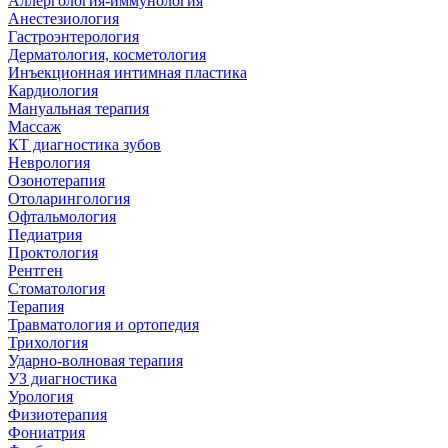
Аллергология-иммунология
Анестезиология
Гастроэнтерология
Дерматология, косметология
Инъекционная интимная пластика
Кардиология
Мануальная терапия
Массаж
КТ диагностика зубов
Неврология
Озонотерапия
Отоларингология
Офтальмология
Педиатрия
Проктология
Рентген
Стоматология
Терапия
Травматология и ортопедия
Трихология
Ударно-волновая терапия
УЗ диагностика
Урология
Физиотерапия
Фониатрия