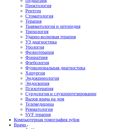
Педиатрия
Проктология
Рентген
Стоматология
Терапия
Травматология и ортопедия
Трихология
Ударно-волновая терапия
УЗ диагностика
Урология
Физиотерапия
Фониатрия
Флебология
Функциональная диагностика
Хирургия
Эндокринология
Эндоскопия
Психотерапия
Сурдология и слухопротезирование
Вызов врача на дом
Телемедицина
Ревматология
SVF терапия
Компьютерная томография зубов
Врачи