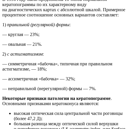
кератопограммы по их характерному виду
на диагностических картах с абсолютной шкалой. Примерное
процентное соотношение основных вариантов составляет:
1)
правильной (регулярной) формы
:
— круглая — 23%;
— овальная — 21%.
2)
с астигматизмом
:
— симметричная «бабочка», типичная при правильном
астигматизме, — 18%;
— ассиметричная «бабочка» — 32%;
— неправильной (нерегулярной) формы — 7%.
Некоторые признаки патологии на кератопограмме
.
Основными признаками кератоконуса являются:
высокая оптическая сила центральной части роговицы
(более 47,2 Д);
большая разница между оптической силой верхушки
и периферии роговицы (I-S asymmetry index, или Surface