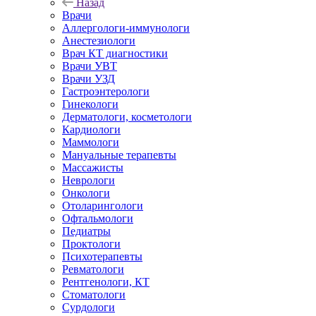
Назад
Врачи
Аллергологи-иммунологи
Анестезиологи
Врач КТ диагностики
Врачи УВТ
Врачи УЗД
Гастроэнтерологи
Гинекологи
Дерматологи, косметологи
Кардиологи
Маммологи
Мануальные терапевты
Массажисты
Неврологи
Онкологи
Отоларингологи
Офтальмологи
Педиатры
Проктологи
Психотерапевты
Ревматологи
Рентгенологи, КТ
Стоматологи
Сурдологи