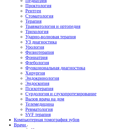
Педиатрия
Проктология
Рентген
Стоматология
Терапия
Травматология и ортопедия
Трихология
Ударно-волновая терапия
УЗ диагностика
Урология
Физиотерапия
Фониатрия
Флебология
Функциональная диагностика
Хирургия
Эндокринология
Эндоскопия
Психотерапия
Сурдология и слухопротезирование
Вызов врача на дом
Телемедицина
Ревматология
SVF терапия
Компьютерная томография зубов
Врачи