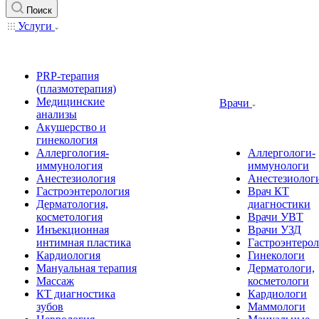
Поиск
Услуги
PRP-терапия
(плазмотерапия)
Медицинские
Врачи
анализы
Акушерство и
гинекология
Аллергология-
Аллергологи-
иммунология
иммунологи
Анестезиология
Анестезиолог
Гастроэнтерология
Врач КТ
Дерматология,
диагностики
косметология
Врачи УВТ
Инъекционная
Врачи УЗД
интимная пластика
Гастроэнтеро
Кардиология
Гинекологи
Мануальная терапия
Дерматологи,
Массаж
косметологи
КТ диагностика
Кардиологи
зубов
Маммологи