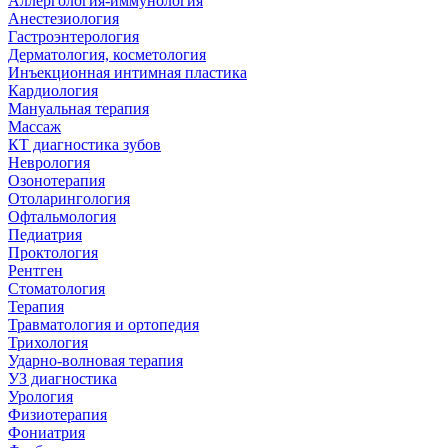
Аллергология-иммунология
Анестезиология
Гастроэнтерология
Дерматология, косметология
Инъекционная интимная пластика
Кардиология
Мануальная терапия
Массаж
КТ диагностика зубов
Неврология
Озонотерапия
Отоларингология
Офтальмология
Педиатрия
Проктология
Рентген
Стоматология
Терапия
Травматология и ортопедия
Трихология
Ударно-волновая терапия
УЗ диагностика
Урология
Физиотерапия
Фониатрия