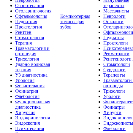
Неврология
Мануальные
Озонотерапия
терапевты
Отоларингология
Массажисты
Офтальмология
Компьютерная
Неврологи
Педиатрия
томография
Онкологи
Проктология
зубов
Отоларинголо
Рентген
Офтальмолог
Стоматология
Педиатры
Терапия
Проктологи
Травматология и
Психотерапев
ортопедия
Ревматологи
Трихология
Рентгенологи
Ударно-волновая
Стоматологи
терапия
Сурдологи
УЗ диагностика
Терапевты
Урология
Травматологи
Физиотерапия
ортопеды
Фониатрия
Трихологи
Флебология
Урологи
Функциональная
Физиотерапев
диагностика
Фониатры
Хирургия
Хирурги
Эндокринология
Эндокриноло
Эндоскопия
Эндоскопист
Психотерапия
Флебологи