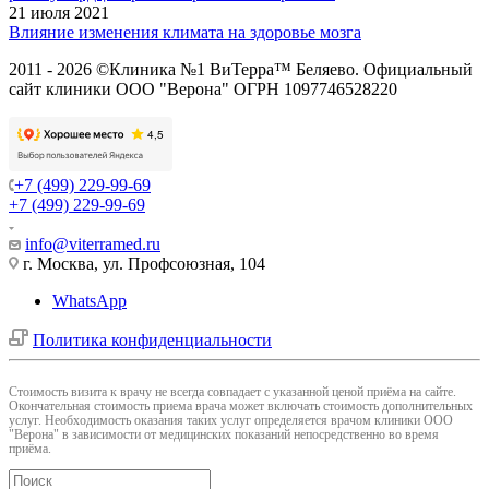
21 июля 2021
Влияние изменения климата на здоровье мозга
2011 - 2026 ©Клиника №1 ВиТерра™ Беляево. Официальный
сайт клиники ООО "Верона" ОГРН 1097746528220
+7 (499) 229-99-69
+7 (499) 229-99-69
info@viterramed.ru
г. Москва, ул. Профсоюзная, 104
WhatsApp
Политика конфиденциальности
Cтоимость визита к врачу не всегда совпадает с указанной ценой приёма на сайте.
Окончательная стоимость приема врача может включать стоимость дополнительных
услуг. Необходимость оказания таких услуг определяется врачом клиники ООО
"Верона" в зависимости от медицинских показаний непосредственно во время
приёма.