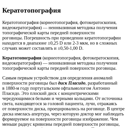
Кератотопография
Кератотопография (корнеотопография, фотокератоскопия,
видеокератография) — неинвазивная методика получения
топографической карты передней поверхности
роговицы. Погрешность при проведении кератотопографии
находится в диапазоне ±0,25 D или 2-3 мкм, но в сложных
случаях может составлять и ±0,50-1,00 D.
Кератотопография
(корнеотопография, фотокератоскопия,
видеокератография) — неинвазивная методика получения
топографической карты передней поверхности роговицы.
Самым первым устройством для определения аномалий
поверхности роговицы был
диск Пласидо
, разработанный
в 1880-м году португальским офтальмологом Антонио
Пласидо. Это плоский диск с концентрическими
чередующимися белыми и черными кольцами. От источника
света, находящегося за головой пациента, лучи, отражаясь
от поверхности диска, проецировались на роговице. В центре
диска имелась апертура, через которую доктор мог наблюдать
формируемое на поверхности роговицы изображение. Чем
меньше радиус кривизны передней поверхности роговицы,