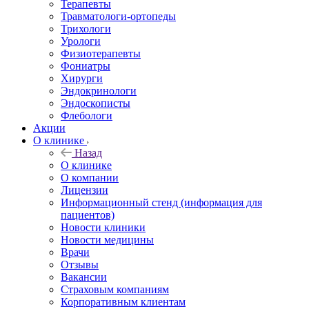
Терапевты
Травматологи-ортопеды
Трихологи
Урологи
Физиотерапевты
Фониатры
Хирурги
Эндокринологи
Эндоскописты
Флебологи
Акции
О клинике
Назад
О клинике
О компании
Лицензии
Информационный стенд (информация для
пациентов)
Новости клиники
Новости медицины
Врачи
Отзывы
Вакансии
Страховым компаниям
Корпоративным клиентам