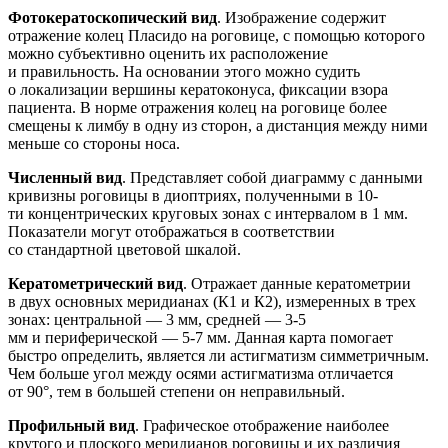
Фотокератоскопический вид
. Изображение содержит
отражение колец Пласидо на роговице, с помощью которого
можно субъективно оценить их расположение
и правильность. На основании этого можно судить
о локализации вершины кератоконуса, фиксации взора
пациента. В норме отражения колец на роговице более
смещены к лимбу в одну из сторон, а дистанция между ними
меньше со стороны носа.
Численный вид
. Представляет собой диаграмму с данными
кривизны роговицы в диоптриях, полученными в 10-
ти концентрических круговых зонах с интервалом в 1 мм.
Показатели могут отображаться в соответствии
со стандартной цветовой шкалой.
Кератометрический вид
. Отражает данные кератометрии
в двух основных меридианах (К1 и К2), измеренных в трех
зонах: центральной — 3 мм, средней — 3-5
мм и периферической — 5-7 мм. Данная карта помогает
быстро определить, является ли астигматизм симметричным.
Чем больше угол между осями астигматизма отличается
от 90°, тем в большей степени он неправильный.
Профильный вид
. Графическое отображение наиболее
крутого и плоского меридианов роговицы и их различия