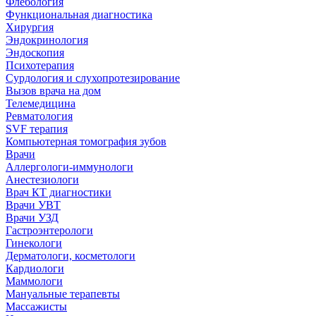
Флебология
Функциональная диагностика
Хирургия
Эндокринология
Эндоскопия
Психотерапия
Сурдология и слухопротезирование
Вызов врача на дом
Телемедицина
Ревматология
SVF терапия
Компьютерная томография зубов
Врачи
Аллергологи-иммунологи
Анестезиологи
Врач КТ диагностики
Врачи УВТ
Врачи УЗД
Гастроэнтерологи
Гинекологи
Дерматологи, косметологи
Кардиологи
Маммологи
Мануальные терапевты
Массажисты