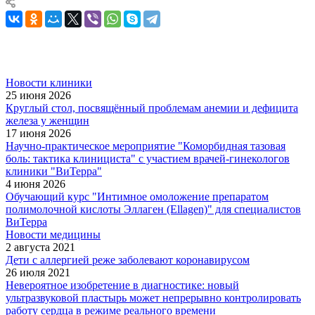
Новости клиники
25 июня 2026
Круглый стол, посвящённый проблемам анемии и дефицита
железа у женщин
17 июня 2026
Научно-практическое мероприятие "Коморбидная тазовая
боль: тактика клинициста" с участием врачей-гинекологов
клиники "ВиТерра"
4 июня 2026
Обучающий курс "Интимное омоложение препаратом
полимолочной кислоты Эллаген (Ellagen)" для специалистов
ВиТерра
Новости медицины
2 августа 2021
Дети с аллергией реже заболевают коронавирусом
26 июля 2021
Невероятное изобретение в диагностике: новый
ультразвуковой пластырь может непрерывно контролировать
работу сердца в режиме реального времени