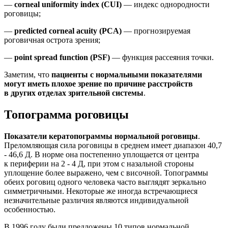
—
corneal uniformity index (CUI)
— индекс однородности
роговицы;
—
predicted corneal acuity (PCA)
— прогнозируемая
роговичная острота зрения;
—
point spread function (PSF)
— функция рассеяния точки.
Заметим, что
пациенты с нормальными показателями
могут иметь плохое зрение по причине расстройств
в других отделах зрительной системы
.
Топограмма роговицы
Показатели кератопограммы нормальной роговицы
.
Преломляющая сила роговицы в среднем имеет диапазон 40,7
- 46,6 Д. В норме она постепенно уплощается от центра
к периферии на 2 - 4 Д, при этом с назальной стороны
уплощение более выражено, чем с височной. Топограммы
обеих роговиц одного человека часто выглядят зеркально
симметричными. Некоторые же иногда встречающиеся
незначительные различия являются индивидуальной
особенностью.
В 1996 году были предложены 10 типов нормальной