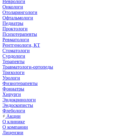
Неврологи
Онкологи
Отоларингологи
Офтальмологи
Педиатры
Проктологи
Психотерапевты
Ревматологи
Рентгенологи, КТ
Стоматологи
Сурдологи
Терапевты
Травматологи-ортопеды
Трихологи
Урологи
Физиотерапевты
Фониатры
Хирурги
Эндокринологи
Эндоскописты
Флебологи
Акции
О клинике
О компании
Лицензии