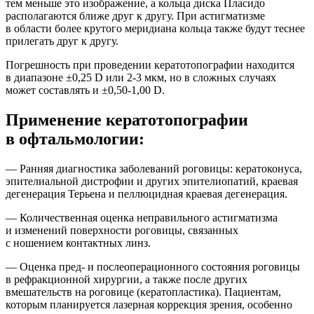
тем меньше это изображение, а кольца диска Пласидо
располагаются ближе друг к другу. При астигматизме
в области более крутого меридиана кольца также будут теснее
прилегать друг к другу.
Погрешность при проведении кератотопографии находится
в диапазоне ±0,25 D или 2-3 мкм, но в сложных случаях
может составлять и ±0,50-1,00 D.
Применение кератотопографии
в офтальмологии:
— Ранняя диагностика заболеваний роговицы: кератоконуса,
эпителиальной дистрофии и других эпителиопатий, краевая
дегенерация Терьена и пеллюцидная краевая дегенерация.
— Количественная оценка неправильного астигматизма
и изменений поверхности роговицы, связанных
с ношением контактных линз.
— Оценка пред- и послеоперационного состояния роговицы
в рефракционной хирургии, а также после других
вмешательств на роговице (кератопластика). Пациентам,
которым планируется лазерная коррекция зрения, особенно