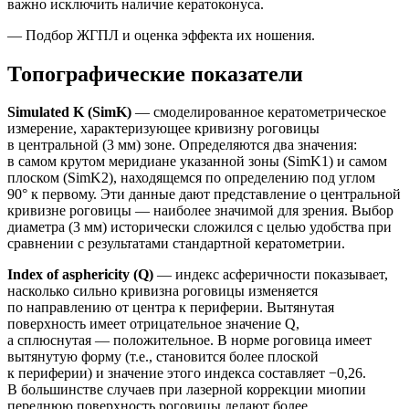
важно исключить наличие кератоконуса.
— Подбор ЖГПЛ и оценка эффекта их ношения.
Топографические показатели
Simulated K (SimK)
— смоделированное кератометрическое
измерение, характеризующее кривизну роговицы
в центральной (3 мм) зоне. Определяются два значения:
в самом крутом меридиане указанной зоны (SimK1) и самом
плоском (SimK2), находящемся по определению под углом
90° к первому. Эти данные дают представление о центральной
кривизне роговицы — наиболее значимой для зрения. Выбор
диаметра (3 мм) исторически сложился с целью удобства при
сравнении с результатами стандартной кератометрии.
Index of asphericity (Q)
— индекс асферичности показывает,
насколько сильно кривизна роговицы изменяется
по направлению от центра к периферии. Вытянутая
поверхность имеет отрицательное значение Q,
а сплюснутая — положительное. В норме роговица имеет
вытянутую форму (т.е., становится более плоской
к периферии) и значение этого индекса составляет −0,26.
В большинстве случаев при лазерной коррекции миопии
переднюю поверхность роговицы делают более